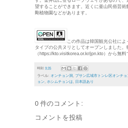
望することができます。近くに釜山民俗芸術
剛植物園などがあります。
この作品は韓国観光公社によっ
タイプの公共ヌリとしてオープンしました。
（https://kto.visitkorea.or.kr/jpn.
時刻:
9:35
ラベル:
オンチョン洞
,
プサン広域市トンレ区オンチョン
ョン
,
ホシムチョンは
,
日本語あり
0 件のコメント:
コメントを投稿