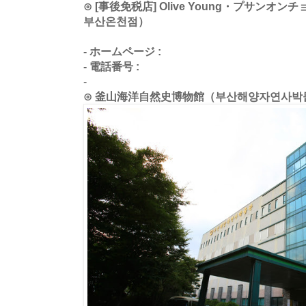
⊙ [事後免税店] Olive Young・プサン
부산온천점）
- ホームページ :
- 電話番号 :
-
⊙ 釜山海洋自然史博物館（부산해양자연사박