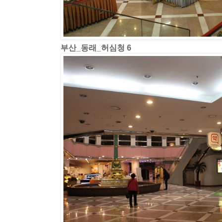
부산_동래_허심청 6