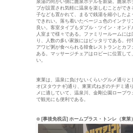
泉湯の向かい側に鹿泉ホテルを新築。鹿泉ホ
ブが設置され気軽に温泉を楽しむことができ
子なども置かれて、まるで銭湯を縮小したよ
できれい。落ち着いたベージュ色のインテリ
良い。客室タイプもダブル・ツイン・オンド
人室まで様々である。ファミリールームには
り、人数の多い家族にはピッタリである。付
アワビ粥が食べられる韓食レストランとカフ
ある。マッサージチェアはロビーに位置して
い。
東莱は、温泉に負けないくらいグルメ通りと
オ(ヌタウナギ)通り、東莱式ねぎのチヂミ通
メに適していて、温泉川、金剛公園ロープウ
で観光にも便利である。
⊙ [事後免税店] ホームプラス・トンレ（東莱