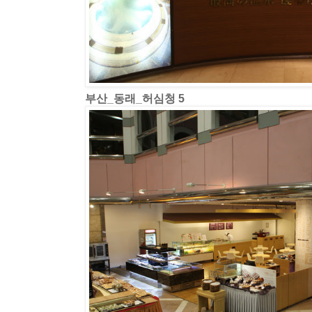
부산_동래_허심청 5