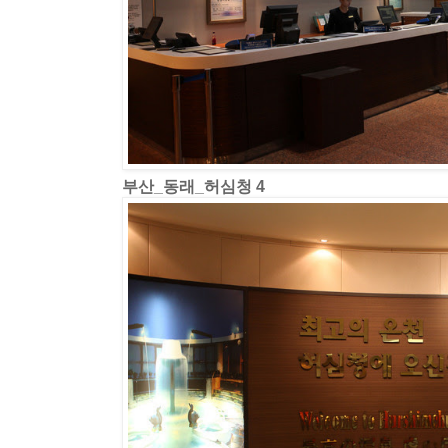
부산_동래_허심청 4