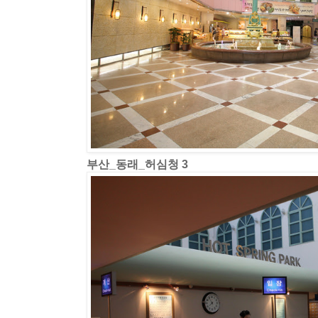
부산_동래_허심청 3