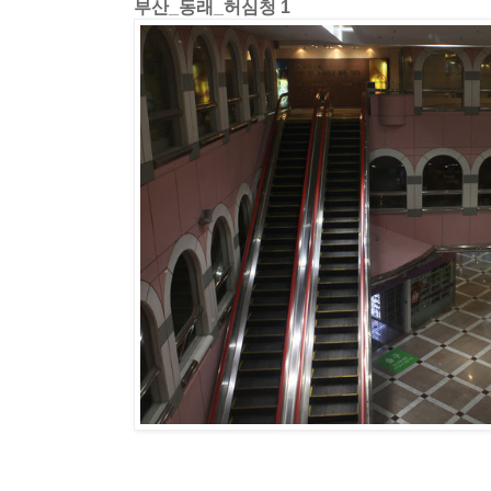
부산_동래_허심청 1