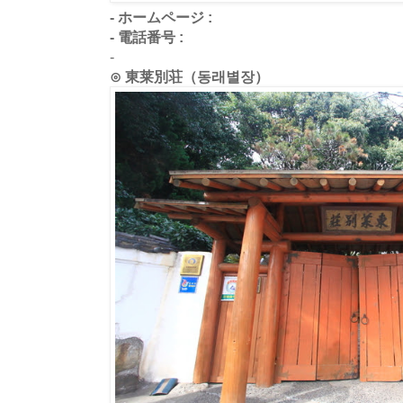
- ホームページ :
- 電話番号 :
-
⊙ 東莱別荘（동래별장）