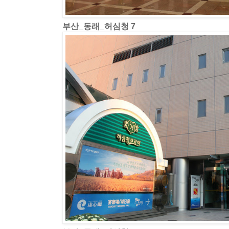
부산_동래_허심청 7