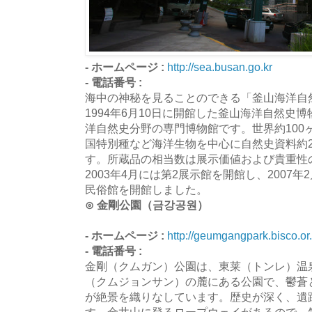
- ホームページ :
http://sea.busan.go.kr
- 電話番号 :
海中の神秘を見ることのできる「釜山海洋自
1994年6月10日に開館した釜山海洋自然史
洋自然史分野の専門博物館です。世界約100
国特別種など海洋生物を中心に自然史資料約25
す。所蔵品の相当数は展示価値および貴重性
2003年4月には第2展示館を開館し、2007
民俗館を開館しました。
⊙ 金剛公園（금강공원）
- ホームページ :
http://geumgangpark.bisco.or.
- 電話番号 :
金剛（クムガン）公園は、東莱（トンレ）温
（クムジョンサン）の麓にある公園で、鬱蒼
が絶景を織りなしています。歴史が深く、遺
す。金井山に登るロープウェイがあるので、