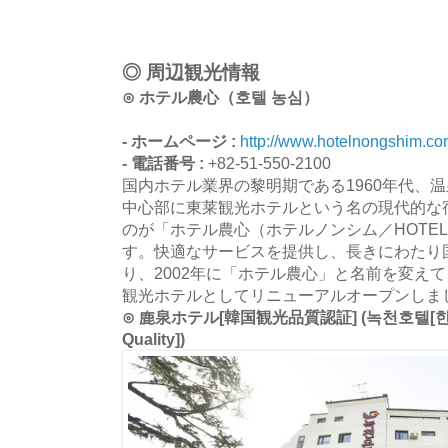
◎ 周辺観光情報
⊙ ホテル農心（호텔 농심）
- ホームページ :
http://www.hotelnongshim.c
- 電話番号 :
+82-51-550-2100
国内ホテル業界の黎明期である1960年代、
中心部に東莱観光ホテルという名の現代的な
のが「ホテル農心（ホテルノンシム／HOTEL 
す。快適なサービスを提供し、長きにわたり
り、2002年に「ホテル農心」と名前を変えて
観光ホテルとしてリニューアルオープンしま
⊙ 鹿泉ホテル[韓国観光品質認証] (녹천호텔[한
Quality])