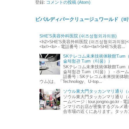
登録:
コメントの投稿 (Atom)
ビバルディパークリュージュワールド（비
SHE'S美容外科医院 (쉬즈성형외과의원)
<h2>SHE'S美容外科医院 (쉬즈성형외과의원)</h2
<br/><b> - 電話番号 : </b><br/>SHE'S美容...
SKテレコム未来技術体験館T.um
술체험관 T.um（티움））
SKテレコム未来技術体験館T.um
술체험관 T.um（티움）） - ホームページ 
話番号 : SKテレコム未来技術体験
ウム)は、「Technology、U-top...
ソウル東大門タッカンマリ通り（서
ソウル東大門タッカンマリ通り（서울
ームページ : tour.jongno.go.kr - 
ンマリのお店が密集するグルメ通
合市場の近くにあります。タッカン