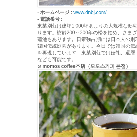
- ホームページ :
www.dnbj.com/
- 電話番号 :
東莱別荘は建坪1,000坪あまりの大規模な邸宅
ります。樹齢200～300年の松を始め、さ
蓮池もあります。日帝強占期には日本人の別
韓国伝統庭園があります。今日では韓国の伝
を再現しています。東莱別荘では婚礼、還暦
なども可能です。
⊙ momos coffee本店（모모스커피 본점）