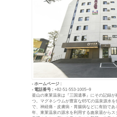
- ホームページ :
- 電話番号 :
+82-51-553-1005~9
釜山の東莱温泉は『三国遺事』にその記録が
つ。マグネシウムが豊富な65℃の温泉源水
で、神経痛・皮膚病・胃腸病などに有効である
年、東莱温泉の源水を利用する鹿泉湯からスタ