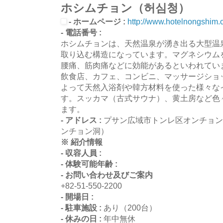
ホシムチョン（허심청）
- ホームページ :
http://www.hotelnongshim.
- 電話番号 :
ホシムチョンは、天然温泉が湧き出る大型温
取り込む構造になっています。マグネシウム
腰痛、筋肉痛などに効能があるといわれてい
飲食店、カフェ、コンビニ、マッサージショ
よって天然入浴剤や韓方材料を使った様々な
す。スッカマ（古式サウナ）、黄土房など色
ます。
- アドレス :
プサン広域市トンレ区オンチョンジ
ンチョン洞）
※ 紹介情報
- 収容人員 :
- 体験可能年齢 :
- お問い合わせ及びご案内
+82-51-550-2200
- 開場日 :
- 駐車施設 :
あり（200台）
- 休みの日 :
年中無休