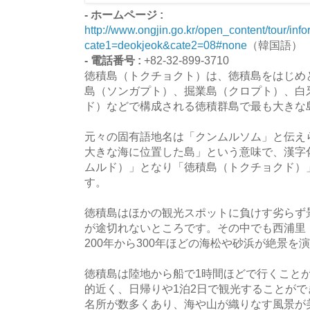
- ホームページ :
http://www.ongjin.go.kr/open_content/tour/inf
cate1=deokjeok&cate2=08#none
（韓国語）
- 電話番号 :
+82-32-899-3710
徳積島（トクチョクト）は、徳積島をはじめ
島（ソンガプト）、掘業島（クロプト）、白
ド）などで構成される徳積群島で最も大きな
元々の固有語地名は「クンムルソム」と伝え
大きな海に位置した島」という意味で、漢字
ムルド）」となり「徳積島（トクチョクド）
す。
徳積島はほかの観光スポットに負けす劣らず
が途切れないところです。その中でも西浦里
200年から300年ほどの海松や砂浜が絶景を
徳積島は陸地から船で1時間ほどで行くこと
的近く、日帰りや1泊2日で観光することが
名所が数多くあり、海や山が織りなす風景が