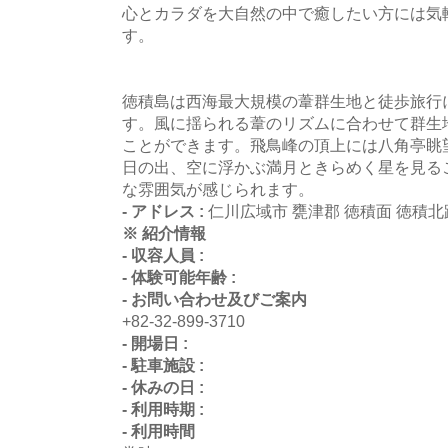
心とカラダを大自然の中で癒したい方には気
す。
徳積島は西海最大規模の葦群生地と徒歩旅行
す。風に揺られる葦のリズムに合わせて群生
ことができます。飛鳥峰の頂上には八角亭眺
日の出、空に浮かぶ満月ときらめく星を見る
な雰囲気が感じられます。
- アドレス :
仁川広域市 甕津郡 徳積面 徳積北路
※ 紹介情報
- 収容人員 :
- 体験可能年齢 :
- お問い合わせ及びご案内
+82-32-899-3710
- 開場日 :
- 駐車施設 :
- 休みの日 :
- 利用時期 :
- 利用時間