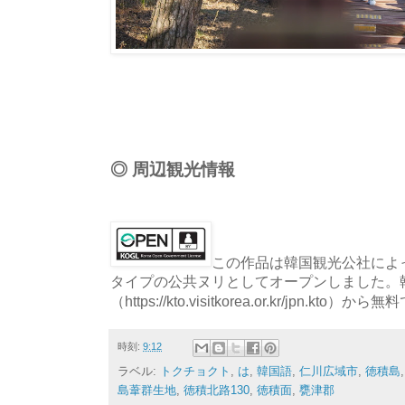
◎ 周辺観光情報
この作品は韓国観光公社によっ
タイプの公共ヌリとしてオープンしました。
（https://kto.visitkorea.or.kr/jpn.
時刻:
9:12
ラベル:
トクチョクト
,
は
,
韓国語
,
仁川広域市
,
徳積島
島葦群生地
,
徳積北路130
,
徳積面
,
甕津郡