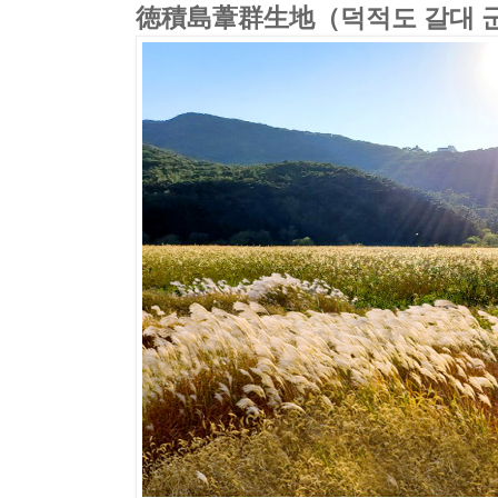
徳積島葦群生地（덕적도 갈대 