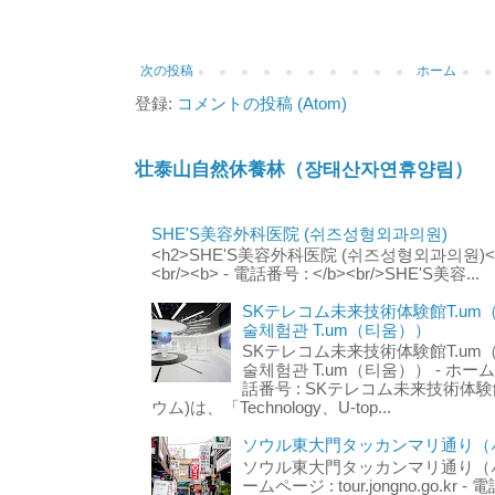
次の投稿
ホーム
登録:
コメントの投稿 (Atom)
壮泰山自然休養林（장태산자연휴양림）
SHE'S美容外科医院 (쉬즈성형외과의원)
<h2>SHE'S美容外科医院 (쉬즈성형외과의원)</h2
<br/><b> - 電話番号 : </b><br/>SHE'S美容...
SKテレコム未来技術体験館T.um
술체험관 T.um（티움））
SKテレコム未来技術体験館T.um
술체험관 T.um（티움）） - ホームページ 
話番号 : SKテレコム未来技術体験
ウム)は、「Technology、U-top...
ソウル東大門タッカンマリ通り（서
ソウル東大門タッカンマリ通り（서울
ームページ : tour.jongno.go.kr - 