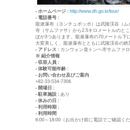
- ホームページ :
http://www.dh.go.kr/tour/
- 電話番号 :
龍湫瀑布（ヨンチュポッポ）は武陵渓谷（ム
寺（サムファサ）から2.5キロメートルのと
ぼが3つあります。龍湫瀑布の70メートル下
大変美しく、龍湫瀑布とともに武陵渓谷の絶
- アドレス :
カンウォン道トンヘ市サムファロ5
※ 紹介情報
- 収容人員 :
- 体験可能年齢 :
- お問い合わせ及びご案内
+82-33-534-7306
- 開場日 :
- 駐車施設 :
あり
- 休みの日 :
- 利用時期 :
- 利用時間
6:00～18:00（お出かけ前に電話でご確認く