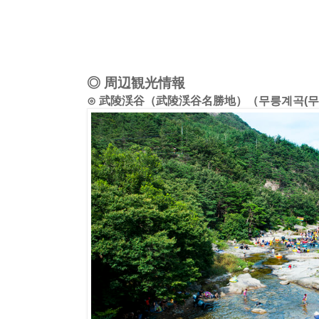
◎ 周辺観光情報
⊙ 武陵渓谷（武陵渓谷名勝地）（무릉계곡(무