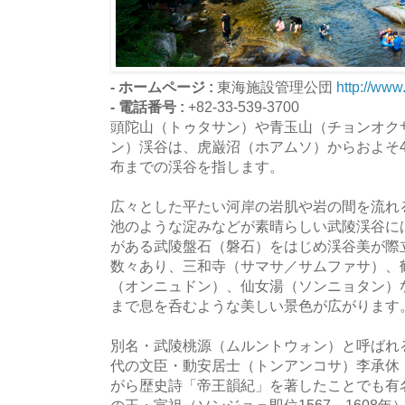
- ホームページ :
東海施設管理公団
http://www
- 電話番号 :
+82-33-539-3700
頭陀山（トゥタサン）や青玉山（チョンオク
ン）渓谷は、虎巌沼（ホアムソ）からおよそ4
布までの渓谷を指します。
広々とした平たい河岸の岩肌や岩の間を流れ
池のような淀みなどが素晴らしい武陵渓谷に
がある武陵盤石（磐石）をはじめ渓谷美が際
数々あり、三和寺（サマサ／サムファサ）、
（オンニュドン）、仙女湯（ソンニョタン）
まで息を呑むような美しい景色が広がります
別名・武陵桃源（ムルントウォン）と呼ばれ
代の文臣・動安居士（トンアンコサ）李承休
がら歴史詩「帝王韻紀」を著したことでも有
の王・宣祖（ソンジョ＝即位1567～1608