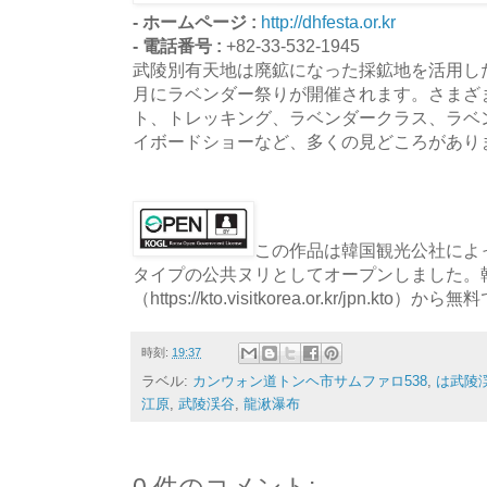
- ホームページ :
http://dhfesta.or.kr
- 電話番号 :
+82-33-532-1945
武陵別有天地は廃鉱になった採鉱地を活用し
月にラベンダー祭りが開催されます。さまざ
ト、トレッキング、ラベンダークラス、ラベ
イボードショーなど、多くの見どころがあり
この作品は韓国観光公社によっ
タイプの公共ヌリとしてオープンしました。
（https://kto.visitkorea.or.kr/jpn.
時刻:
19:37
ラベル:
カンウォン道トンヘ市サムファロ538
,
は武陵
江原
,
武陵渓谷
,
龍湫瀑布