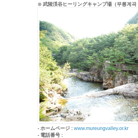
⊙ 武陵渓谷ヒーリングキャンプ場（무릉계곡
- ホームページ :
www.mureungvalley.or.kr
- 電話番号 :