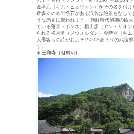
金孝元（キム・ヒョウォン）がその名を付け
数多くの奇岩怪石がある渓谷は絶景をなして
うな感覚に襲われます。 朝鮮時代初期の四
ている蓬莱（ポンネ）楊士彦（ヤン・サオン
られる梅月堂（メウォルダン）金時習（キム
人墨客らの詩がおよそ1500坪あまりの武陵
す。
⊙ 三和寺（삼화사）