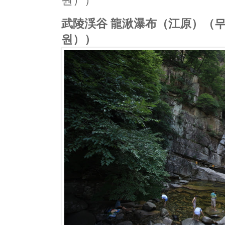
원））
武陵渓谷 龍湫瀑布（江原）（무
원））