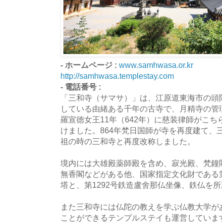
- ホームページ :
www.samhwasa.or.kr
http://samhwasa.templestay.com
- 電話番号 :
「三和寺（サマサ）」は、江原道東海市の頭
している由緒ある千年の古寺で、月精寺の管
羅宣徳女王11年（642年）に慈装律師がこ
けました。864年梵日国師が寺を再度建て、
祖の時の三和寺と再度改称しました。
境内には大雄殿薬師殿を含め、寂光殿、梵鐘
無香閣などがある他、国家指定文化財である第
塔と、第1292号鉄造盧舍那仏坐像、鉄仏を
また三和寺には仏陀の教えを学ぶ仏教大学が
ことができるテンプルステイも運営していま