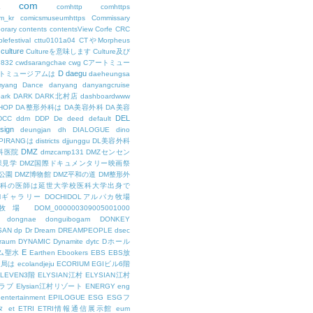
com
L
comhttp
comhttps
m_kr
comicsmuseumhttps
Commissary
orary
contents
contentsView
Corfe
CRC
lefestival
cttu0101a04
CTやMorpheus
culture
Cultureを意味します
Culture及び
7832
cwdsarangchae
cwg
Cアートミュー
D
daegu
トミュージアムは
daeheungsa
yang
Dance
danyang
danyangcruise
ark
DARK
DARK北村店
dashboardwww
HOP
DA整形外科は
DA美容外科
DA美容
DEL
DCC
ddm
DDP
De
deed
default
sign
deungjan
dh
DIALOGUE
dino
IPIRANGは
districts
djjunggu
DL美容外科
DMZ
科医院
dmzcamp131
DMZセンセン
保見学
DMZ国際ドキュメンタリー映画祭
公園
DMZ博物館
DMZ平和の道
DM整形外
外科の医師は延世大学校医科大学出身で
AMギャラリー
DOCHIDOLアルパカ牧場
OL牧場
DOM_000000309005001000
dongnae
donguibogam
DONKEY
SAN
dp
Dr
Dream
DREAMPEOPLE
dsec
raum
DYNAMIC
Dynamite
dytc
Dホール
E
ム聖水
Earthen
Ebookers
EBS
EBS放
送局は
ecolandjeju
ECORIUM
EGIビル6階
LEVEN3階
ELYSIAN江村
ELYSIAN江村
ラブ
Elysian江村リゾート
ENERGY
eng
entertainment
EPILOGUE
ESG
ESGフ
タ
et
ETRI
ETRI情報通信展示館
eum