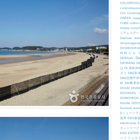
COLORPOO
comicsmuseu
Con
Contemp
CRÉER
csapp
CUBE
cultour
Artistry
cuma
ジアム
Cアー
Daehwa
dam
danyanggeop
DASIBOOKS
外科ビル
De
DERAaN
DIPIRANG
D
は
DL美容外
ヌリ
DMZ安
DMZ生態平和
科
DM整形
DOAM
DO
DOCHID
DOMOHEON
Doodle
DOO
Dumoak
dure
Dミュージア
送局
EBS放
elandcruise
E
カントリーク
ENG
ENTER
ードフェス