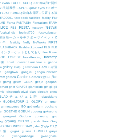
m
ewha
EXCO
EXCOは2001年4月に開館
の先端展示
EXPO
Exprive
eyes
eスポー
F1963
F1963は釜山水営区に位置する複
FA00001
facebook
facilities
facility
Fair
AME
Fanta
FANTASIA
Fantasium
FARM
festival
LICE
FESTA
FES
festdgy
festival_djt
festival700
festivalbusan
ALは韓国唯一のマルチスポーツイベントで
は毎年
festivity
firefly
fireWorks
FIRST
FLASHBACK
flashbackground
FLB
FLB
メインターゲットとしており
flea
flower
foresttrip
OOD
FOREST
foresthealing
G
和園
Foret
Forever
Four
fowi
gahoe
gallery
m
Galpi
gamcheon
GAMESが運
a
ganghwa
gangjin
gangmunbeach
Garden
ram
garden
Gardenでは1ヶ月の
k
gbmg
gcwcf
GEEK
geoje
geopark
erhart
ghct
GIAF25
giantsclub
giff
gil
gill
imje
ginsengfestival
gjart
gjepark
gjfmc
GLADチェジュ1階
glassisland
k
GLOBALTOURは
GLORY
gn
gncn
gnmetaverse
GO
gobluefarm
gochang
er
GOETHE
GOEUN
gogung
gokseong
gongseri
Goobne
goryeong
gov
goyang
ng
GRAND
grandculture
Gray
gt
ND
GROUNDSEESAW
gstar
gtp
GTタ
2階
gugak
guinsa
GUMICO
gurye
one
gwanganbridge
gwanghallu