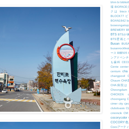
bhm
bi
biblio
場
BIOFAC
クは
bisco
BLOCK77
BOAN1942
b
boseongatopy
BREWERY
B
BTS
BTSが
BTS壁画と
Busan
BUS
busanrockfest
ース
B棟505
ンアドベンチ
も歯科
CEC
Cente
center
cha
centum
changpovil
Chaum
CH
CHA病院は
Cheongdam
CHICKEN
choongang
cimer
city
cje
clubdoasis
C
cmnmcik
C
cocorycolor
COCORY
Coexアーテ