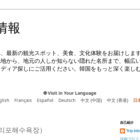
情報
へ、最新の観光スポット、美食、文化体験をお届けしま
光地から、地元の人しか知らない隠れた名所まで、幅広
イディア探しにご活用ください。韓国をもっと深く楽し
🌐 Visit in Your Language
glish
Français
Español
Deutsch
中文 (中国)
中文 (香港)
日
自己紹介
리포해수욕장）
Trip Inf
詳細プロフ