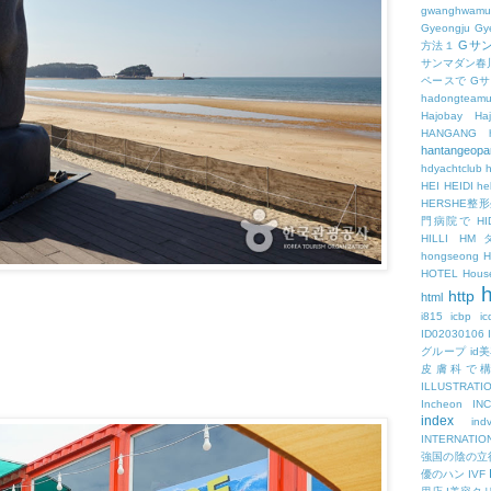
gwanghwamu
Gyeongju
Gy
Gサ
方法１
サンマダン春
ペースで
G
hadongteam
Hajobay
H
HANGANG
hantangeopa
hdyachtclub
h
HEI
HEIDI
hel
HERSHE
門病院で
HI
HILLI
HM
hongseong
HOTEL
Hous
h
http
html
i815
icbp
i
ID02030106
グループ
id
皮膚科で
ILLUSTRATI
Incheon
IN
index
ind
INTERNATIO
強国の陰の立
優のハン
IVF