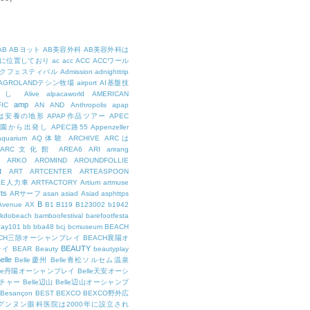
AB
ABヨット
AB美容外科
AB美容外科は
に位置しており
ac
acc
ACC
ACCワール
クフェスティバル
Admission
adnighttrip
AGROLANDテシン牧場
airport
AI基盤技
用し
Alive
alpacaworld
AMERICAN
amp
IC
AN
AND
Anthropolis
apap
Pは安養の地形
APAP作品ツアー
APEC
公園から出発し
APEC路55
Appenzeller
aquarium
AQ体験
ARCHIVE
ARCは
ARC文化館
AREA6
ARI
arirang
ARKO
AROMIND
AROUNDFOLLIE
t
ART
ARTCENTER
ARTEASPOON
EE人力車
ARTFACTORY
Artium
artmuse
rts
ARサーフ
asan
asiad
Asiad
asphttps
B
Avenue
AX
B1
B119
B123002
b1942
kdobeach
bamboofestival
barefootfesta
bay101
bb
bba48
bcj
bcmuseum
BEACH
ACH三陟オーシャンプレイ
BEACH襄陽オ
BEAUTY
レイ
BEAR
Beauty
beautyplay
elle
Belle慶州
Belle青松ソルセム温泉
lle丹陽オーシャンプレイ
Belle天安オーシ
チャー
Belle辺山
Belle辺山オーシャンプ
Besançon
BEST
BEXCO
BEXCO野外広
ルグンヌン眼科医院は2000年に設立され