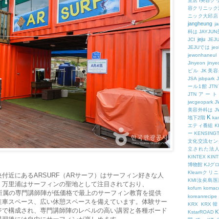
里店
I美容ク
容クリニック
ニック大邱店
jangheung
ja
科は
JAYJ
jeju
JCI
JEJ
JEJUでは
jeo
jewonhaneul
Jinyeon
jiny
ビル
JK美
JSA
jsbpark
ール1館
JT
JTNアー
jwcgeopark
美容外科は
J
K
地下2階
kam
エティ番組
K
ー
KENSING
文化交流セン
立された法
KINTEX
KIN
博物館
KJグ
Kleamクリ
付近にあるARSURF（ARサーフ）はサーフィン好きな人
KMI汝矣島
。万里浦はサーフィンの聖地として注目されており、
kofum
komac
会所属の専門講師陣が低価格で最上のサーフィン教育を提供
koreanrecipe
駐車スペース、広い休憩スペースを備えています。体験サー
KRX
KRX
ジで構成され、専門講師陣のレベルの高い講習と各種ボード
K
KstarROAD