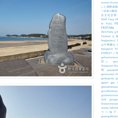
eunam
Euna
した国際規模
ツ名誉の殿堂
合文化空間
FAIR
Fairy
F
FE
fe
Fe01
FESTIVAL
FESTIV
Festival
firstgarden1
は中華圏を
flyingland
F
FOREST二
gahoemuseu
営し
gan
Gangnam
Ga
間
gayapar
geotourism
G
gimbapcity
g
gjsam
gjw
globalinterpar
gncoffeeboat
godowoncent
Golf
gongju
Gowoonsesa
Grotto
GROU
ワー地下
gwangallimdr