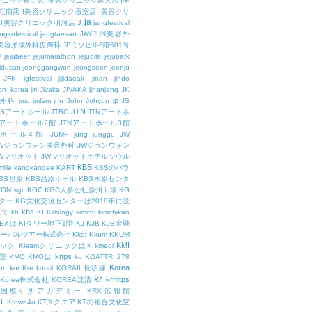
リニック釜山店
I美容クリニック建大店
I美
江南店
I美容クリニック蚕室店
I美容クリ
ja
J
I美容クリニック明洞店
jangfestival
ngsufestival
jangtaesan
JAYJUN美容外
UN美容形成外科皮膚科
JBミソビル6階601号
U
jejubeer
jejumarathon
jejuolle
jejupark
ldusan
jeonggangwon
jeongseon
jeonju
JFK
jgfestival
jijidaeak
jinan
jindo
eon_korea
jiri
Jivaka
JIVAKA
jjnanjang
JK
jp
容外科
jmd
jmfsm
jnu
John
Johyun
JS
JTN
JSアートホール
JTBC
JTNアートホ
Nアートホール2館
JTNアートホール3館
トホール4館
JUMP
jung
junggu
JW
JWジョンウォン美容外科
JWジョンウォン
Wマリオット
JWマリオットホテルソウル
KBS
ille
kangkangee
KART
KBSのバラ
BS昌原
KBS昌原ホール
KBS水原センタ
TON
kgc
KGC
KGC人参公社原州工場
KG
ター
KG文化交流センターは2018年に設
khs
人で
kh
KI
Killology
kimchi
kimchikan
TEXは
KIタワー地下1階
KJ
KJB
KJB金融
ローバルツアー株式会社
Kkot
Kkum
KKUM
KMI
ニック
KleamクリニックはK
kmedi
knps
医院
KMO
KMOは
ko
KOATTR_278
Korea
on
kor
Kor
korail
KORAIL長項線
kr
krhttps
Korea株式会社
KOREA沈清
韓国取引所アカデミー
KRX広報館
T
Ktown4u
KTスクエア
KTの複合文化空