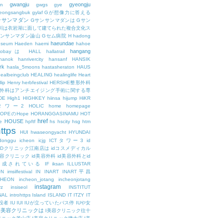
gwangju
gyeongju
n
gwgs
gye
eongsangbuk
gylaf
Gが想像力に答える
ンサンマダン
Gサンサンマダンは
Gサン
川は衣岩湖に面して建てられた複合文化ス
サンサンマダン論山
Gセム病院
H
hadong
haeundae
useum
Haeden
haemi
hahoe
hangang
ajobayは
HALL
hallatrail
hanok
hanrivercity
hansanf
HANSIK
rk
hasla_5moons
hastasheraton
HAUS
ealbeingclub
HEALING
healinglife
Heart
lip
Henry
herbfestival
HERSHE整形外科
整形外科はアンチエイジング手術に関する専
DE
High1
HIGHKEY
hiinsa
hijump
HiKR
タワー2
HOLIC
home
homepage
HOPEのHope
HORANGGASINAMU
HOT
href
HOUSE
e
hpftf
hs
hscity
hsg
htm
ttps
HUI
hwaseongyacht
HYUNDAI
cdonggu
icheon
icjg
ICTタワー3
id
IDクリニック江南店は
idコスメディカル
美容クリニック
id美容外科
id美容外科とid
構成されている
IF
iksan
ILLUSTAR
ON
imsilfestival
IN
INART
INART平昌
CHEON
incheon_jotang
incheonjotang
instagram
vz
insiseol
INSTITUT
NAL
introhttps
Island
ISLAND
IT
ITZY
IT
役者
IU
IUI
IUが立っていたバス停
IUや女
I美容クリニックは
I美容クリニック往十