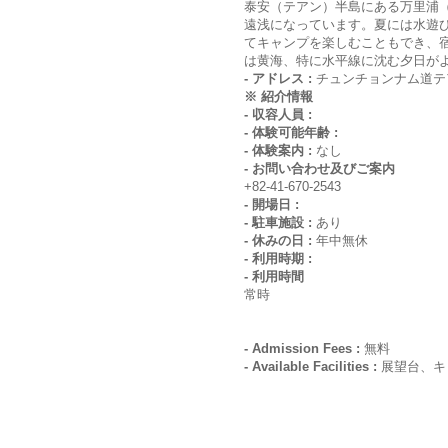
泰安（テアン）半島にある万里浦
遠浅になっています。夏には水遊
てキャンプを楽しむこともでき、
は黄海、特に水平線に沈む夕日が
- アドレス :
チュンチョンナム道テ
※ 紹介情報
- 収容人員 :
- 体験可能年齢 :
- 体験案内 :
なし
- お問い合わせ及びご案内
+82-41-670-2543
- 開場日 :
- 駐車施設 :
あり
- 休みの日 :
年中無休
- 利用時期 :
- 利用時間
常時
- Admission Fees :
無料
- Available Facilities :
展望台、キ