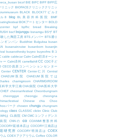
theca_busan
bicof
BIE
BIFC
BIFF
BIFF広
Eクリニック
BIOFACEクリニッククリニッ
biummuseum
BLACK
BLOCK77ビル2
blog
ビル8
BL美容外科医院
BMF
oatingfestival
BOKアートセンター
BOLD
center
bpf
bpfhc
bread
Breaking
bsjunggu
RUSH
bscf
bsnamgu
BSザ
BT
体験した陶芸工房
BTSメンバー
BTS通り
ペンギンパン
Buddhist
Bulguksa
busan
AN
busanaircruise
busanbom
busanjin
ival
busanxthesky
buyeo
buyeofmc
Bコ
C
cable
cablecar
Calm
Calm巨済オーシャ
CC
ャー
Calm済州
camelliahill
CDC子ど
O
CECO昌原コンベンションセンター
CENTER
Center
Center仁川
Central
CHAEUM医院
CHAEUM医院では
Charles
charmgiroom
CHARMGIROOM
A医科学大学江南CHA病院
CHA医科大学
CHEF
cheonanfestival
Cheonbungnam
cheonggye
cheongju
cheongna
chimacfestival
Chinese
chiu
Choo
chungju
Chooパーク
chowon
chungnam
class
cology
CLASSIC
clickn
Clinic
Club
LWHは
CL病院
CM
CMCコンフィデンス
co
M病院
CNNの
COANMI整形外科
COCORY延禧本店は
COCORY江南店は
色彩研究所
COEX
COCORY明洞店は
ィウム
COEXアクアリウム
Coffee
COLOR