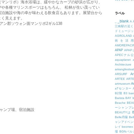
（マンリポ）海水浴場は、緩やかなカーブの砂浜が広がり、
びや各種マリンスポーツはもちろん、 松林が生い茂ってい
宿泊施設や海の幸が味わえる飲食店もあります。展望台から
ラベル
よく見えます。
_blank
_
A
アン郡ソウォン面マンリポ2ギル138
江南駅の近く
ドミュージッ
AGROLAND
術を活
AMOREPACIF
APAP
APA
APECナル
aquaplanet
Architecture
arirangfestival
Ar
ARSURF
ARTEE
ART
A
artmuseum
aTセンター
B2階
B3
bae
Barista
BAY
Beache
BE
ーシャンプ
ャンプ場、宿泊施設
B
BEAUTYは
Belle丹陽
Be
ャンアドベン
レイ
beomeo
場
BGNパ