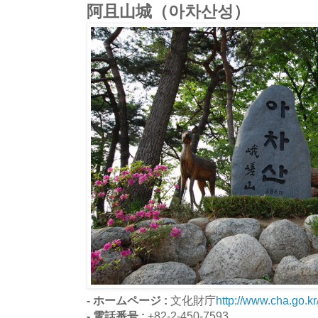
阿且山城（아차산성）
- ホームページ :
文化財庁
http://www.cha.go.kr
- 電話番号 :
+82-2-450-7593