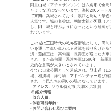
阿且山城（アチャサンソン）は六角形で全周
たような形になっています。海抜200メート
て東南に築城されており、漢江と周辺の景色
人気です。城の名称は、朝鮮太祖が阿旦（ア
し、阿且城と呼ぶようになったという経緯が
れています。
この城は三国時代の戦略要衝地として、高句
いを通して奪い奪われる激戦を繰り広げた所
済・蓋鹵王は、高句麗・長壽王が送った大軍
され、また高句麗・温達将軍は590年、新羅
史的な意義が大きいとされています。
今では自然公園として造成され、登山道（1,
場、相撲場、洋弓場、アドベンチャー遊び施
され、市民たちの憩いの場となっています。
- アドレス :
ソウル特別市 広津区 広壮洞
※ 紹介情報
- 収容人員 :
- 体験可能年齢 :
- お問い合わせ及びご案内