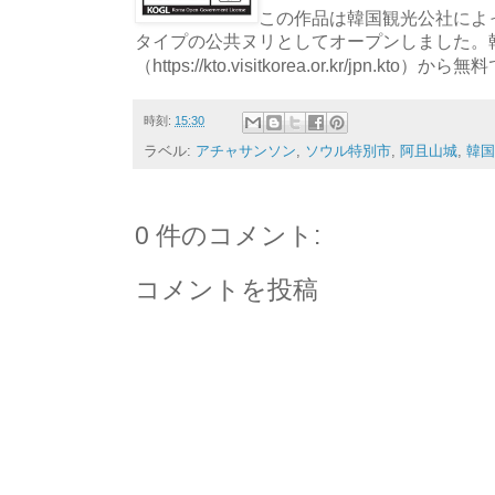
この作品は韓国観光公社によっ
タイプの公共ヌリとしてオープンしました。
（https://kto.visitkorea.or.kr/jpn.
時刻:
15:30
ラベル:
アチャサンソン
,
ソウル特別市
,
阿且山城
,
韓国
0 件のコメント:
コメントを投稿