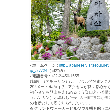
- ホームページ :
http://japanese.visitseoul.ne
jp_/27724
（日本語）
- 電話番号 :
+82-2-450-1655
峨嵯山（アチャサン）は、ソウル特別市と九
295メートルの山で、アクセスが良く都心か
初心者でも登山を楽しめるよう登山道が整備
（ハンガン）と調和した美しい都市景観が堪
の名所として広く知られています。
⊙ グランドウォーカーヒルソウル明月館（그랜