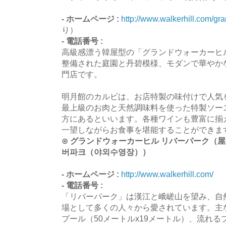
- ホームページ :
http://www.walkerhill.com/gra
り）
- 電話番号 :
高級感漂う韓屋型の「グランドウォーカーヒ
整備された庭園と丹碧模様、モダンで華やか
門店です。
明月館のカルビは、お店特製の味付けで人気
最上級のお肉と天然調味料を使った特製ソー
方にあるといいます。各種ワインも豊富に揃
一望しながらお食事を堪能することができま
⊙ グランドウォーカーヒル リバーパーク（屋
버파크（야외수영장））
- ホームページ :
http://www.walkerhill.com/
- 電話番号 :
「リバーパーク」は漢江と峨嵯山を望み、自
場として多くの人々から愛されています。主
プール（50メートルx19メートル）、流れ