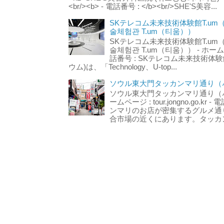
<br/><b> - 電話番号 : </b><br/>SHE'S美容...
SKテレコム未来技術体験館T.um
술체험관 T.um（티움））
SKテレコム未来技術体験館T.um
술체험관 T.um（티움）） - ホームページ 
話番号 : SKテレコム未来技術体験
ウム)は、「Technology、U-top...
ソウル東大門タッカンマリ通り（서
ソウル東大門タッカンマリ通り（서울
ームページ : tour.jongno.go.kr - 
ンマリのお店が密集するグルメ通
合市場の近くにあります。タッカン