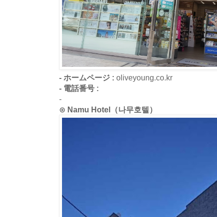
- ホームページ :
oliveyoung.co.kr
- 電話番号 :
-
⊙ Namu Hotel（나무호텔）