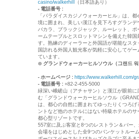
casino/walkerhill
（日本語あり）
- 電話番号 :
「パラダイスカジノウォーカーヒル」は、都
境に囲まれ、美しい漢江を見下ろすグランデ
バカラ、ブラックジャック、ルーレット、ポー
ームテーブルとスロットマシンを備えた韓国
す。熟練のディーラーと外国語が堪能なスタ
国訪れる外国人観光客が気軽に安心してゲー
ています。
⊙ グランドウォーカーヒルソウル（그랜드 워
- ホームページ :
https://www.walkerhill.com/gr
- 電話番号 :
+82-2-455-5000
緑深い峨嵯山（アチャサン）と漢江が眼前に
む「グランドウォーカーヒルソウル（GRAND WA
は、都心の自然に囲まれてゆったりくつろげ
ントなど他のホテルにはない特級ホテルのサ
都心型リゾートです。
557室に及ぶ客室と8つのレストラン＆バー、
会場をはじめとした全9つのバンケットルー
ポーツスペースおよびキッズクラブに至るま