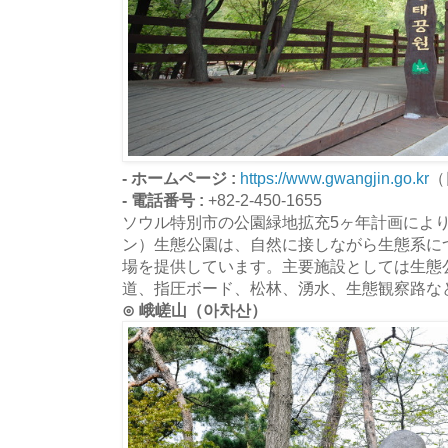
- ホームページ :
https://www.gwangjin.go.kr
（
- 電話番号 :
+82-2-450-1655
ソウル特別市の公園緑地拡充5ヶ年計画によ
ン）生態公園は、自然に接しながら生態系に
場を提供しています。主要施設としては生態
道、指圧ボード、松林、湧水、生態観察路な
⊙ 峨嵯山（아차산）