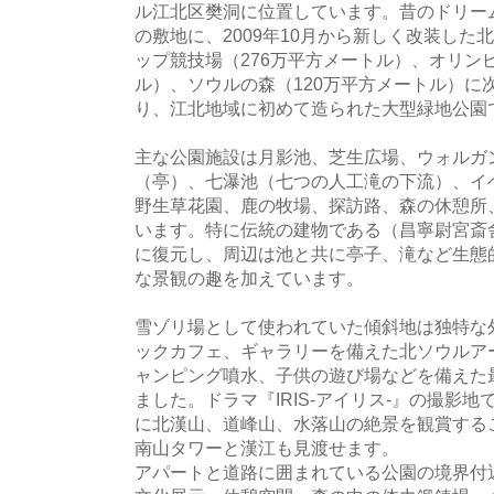
ル江北区樊洞に位置しています。昔のドリー
の敷地に、2009年10月から新しく改装し
ップ競技場（276万平方メートル）、オリン
ル）、ソウルの森（120万平方メートル）に
り、江北地域に初めて造られた大型緑地公園
主な公園施設は月影池、芝生広場、ウォルガ
（亭）、七瀑池（七つの人工滝の下流）、イ
野生草花園、鹿の牧場、探訪路、森の休憩所
います。特に伝統の建物である（昌寧尉宮斎
に復元し、周辺は池と共に亭子、滝など生態
な景観の趣を加えています。
雪ゾリ場として使われていた傾斜地は独特な
ックカフェ、ギャラリーを備えた北ソウルア
ャンピング噴水、子供の遊び場などを備えた
ました。ドラマ『IRIS-アイリス-』の撮影
に北漢山、道峰山、水落山の絶景を観賞する
南山タワーと漢江も見渡せます。
アパートと道路に囲まれている公園の境界付