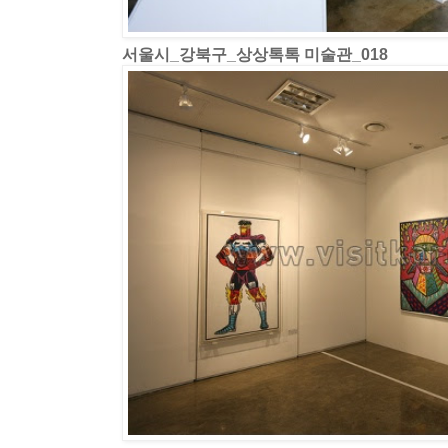
서울시_강북구_상상톡톡 미술관_018