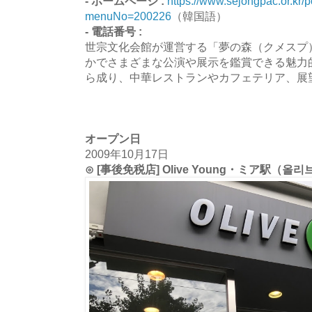
- ホームページ :
https://www.sejongpac.or.kr/p
menuNo=200226
（韓国語）
- 電話番号 :
世宗文化会館が運営する「夢の森（クメスプ
かでさまざまな公演や展示を鑑賞できる魅力
ら成り、中華レストランやカフェテリア、展
オープン日
2009年10月17日
⊙ [事後免税店] Olive Young・ミア駅（올