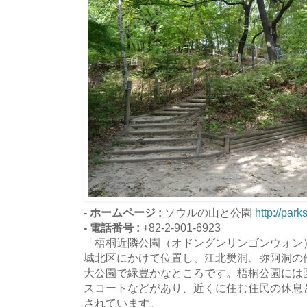
- ホームページ :
ソウルの山と公園
http://park
- 電話番号 :
+82-2-901-6923
「梧桐近隣公園（オドングンリンゴンウォン
城北区にかけて位置し、江北樊洞、弥阿洞の
大公園で緑豊かなところです。梧桐公園には
スコートなどがあり、近くに住む住民の休息
されています。