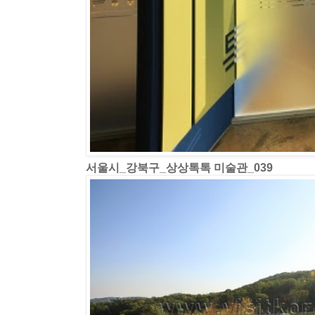
서울시_강북구_상상톡톡 미술관_039