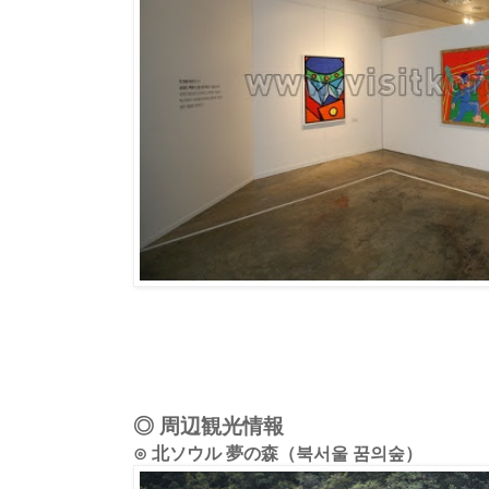
◎ 周辺観光情報
⊙ 北ソウル 夢の森（북서울 꿈의숲）