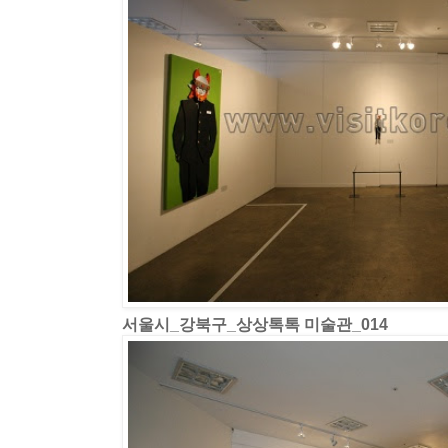
서울시_강북구_상상톡톡 미술관_014