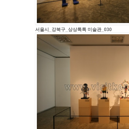
서울시_강북구_상상톡톡 미술관_030