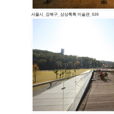
서울시_강북구_상상톡톡 미술관_026