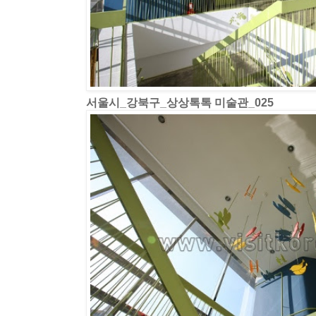
서울시_강북구_상상톡톡 미술관_025