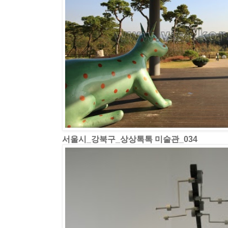
서울시_강북구_상상톡톡 미술관_034