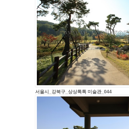
서울시_강북구_상상톡톡 미술관_044