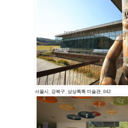
서울시_강북구_상상톡톡 미술관_042