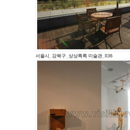
서울시_강북구_상상톡톡 미술관_036