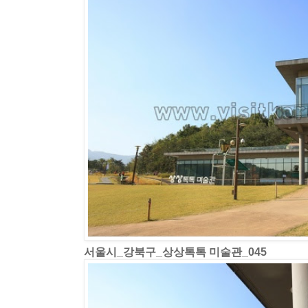
서울시_강북구_상상톡톡 미술관_045