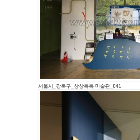
서울시_강북구_상상톡톡 미술관_041