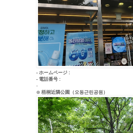
- ホームページ :
- 電話番号 :
-
⊙ 梧桐近隣公園（오동근린공원）