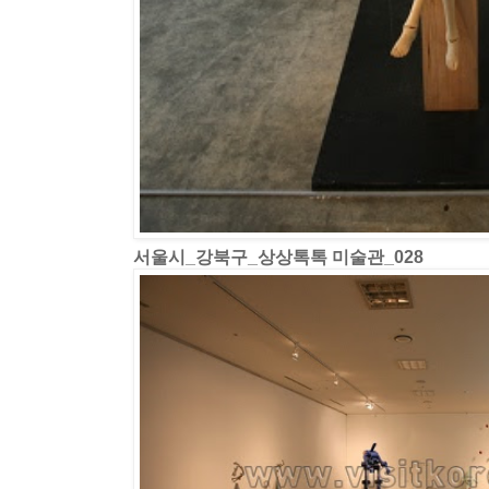
서울시_강북구_상상톡톡 미술관_028