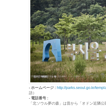
- ホームページ :
http://parks.seoul.go.kr/temp
語）
- 電話番号 :
「北ソウル夢の森」は昔から「オドン近隣公