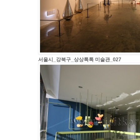
서울시_강북구_상상톡톡 미술관_027