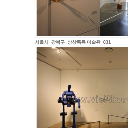
서울시_강북구_상상톡톡 미술관_031