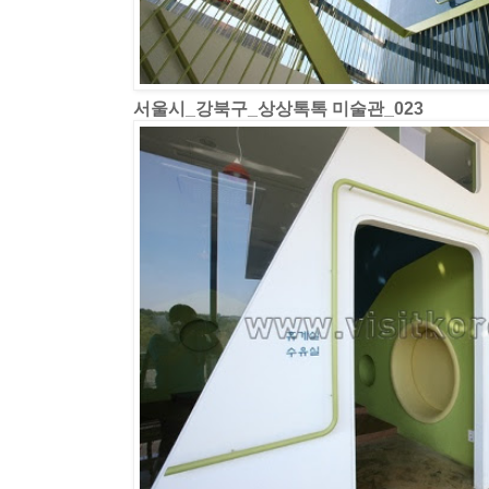
서울시_강북구_상상톡톡 미술관_023