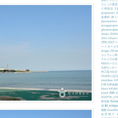
美容クリニッ
リニック蚕室
J
ク明洞店
jangtaesan
J
皮膚科
JBミ
jejumarathon
jeonggangwo
jgfestival
jijid
Jivaka
JIVAK
John
Johyun
JTN
JTNア
ートホール
junggu
JW
jw
ョンウォン美
テルソウル地
KBSのバラ
水原センター
州工場
KG
2018年に
kimchikan
KI
KJB
KJB金
Kkum
KKUM
KMI
kmedi
KOATTR_278
Korea
長項線
kr
krhttps
清
報館
KstarR
化空間で