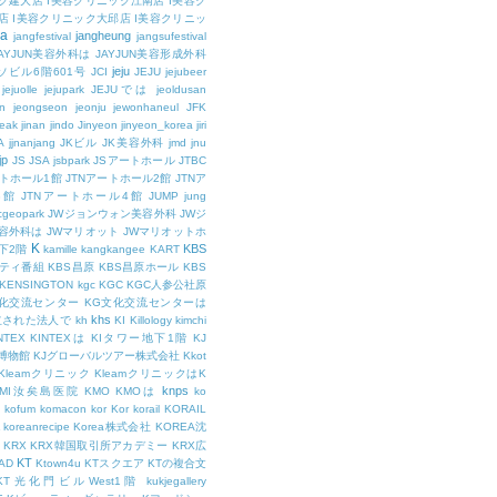
ク建大店
I美容クリニック江南店
I美容ク
店
I美容クリニック大邱店
I美容クリニッ
ja
jangheung
jangfestival
jangsufestival
AYJUN美容外科は
JAYJUN美容形成外科
jeju
ソビル6階601号
JCI
JEJU
jejubeer
jejuolle
jejupark
JEJUでは
jeoldusan
n
jeongseon
jeonju
jewonhaneul
JFK
aeak
jinan
jindo
Jinyeon
jinyeon_korea
jiri
A
jjnanjang
JKビル
JK美容外科
jmd
jnu
jp
JS
JSA
jsbpark
JSアートホール
JTBC
ートホール1館
JTNアートホール2館
JTNア
3館
JTNアートホール4館
JUMP
jung
cgeopark
JWジョンウォン美容外科
JWジ
容外科は
JWマリオット
JWマリオットホ
K
KBS
下2階
kamille
kangkangee
KART
エティ番組
KBS昌原
KBS昌原ホール
KBS
KENSINGTON
kgc
KGC
KGC人参公社原
文化交流センター
KG文化交流センターは
khs
設立された法人で
kh
KI
Killology
kimchi
NTEX
KINTEXは
KIタワー地下1階
KJ
融博物館
KJグローバルツアー株式会社
Kkot
Kleamクリニック
KleamクリニックはK
knps
KMI汝矣島医院
KMO
KMOは
ko
kofum
komacon
kor
Kor
korail
KORAIL
koreanrecipe
Korea株式会社
KOREA沈
KRX
KRX韓国取引所アカデミー
KRX広
KT
OAD
Ktown4u
KTスクエア
KTの複合文
KT光化門ビルWest1階
kukjegallery