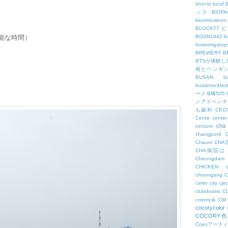
bhm
bi
bicof
ック
BIO
biummuseum
BLOCK77
可能な時間）
BOAN1942
b
boseongatopy
BREWERY
B
BTSが体験
画とペンギ
BUSAN
b
busanrockfest
ース
B棟505
ンアドベンチ
も歯科
CEC
Cente
center
cha
centum
changpovil
Chaum
CH
CHA病院は
Cheongdam
CHICKEN
choongang
cimer
city
cje
clubdoasis
C
cmnmcik
C
cocorycolor
COCORY
Coexアーテ