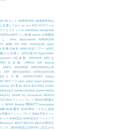
AB
ABヨット
AB美容外科
AB美容外科は
に位置しており
ac
acc
ACC
ACCワール
クフェスティバル
Admission
adnighttrip
AGROLANDテシン牧場
airport
AI基盤技
用し
Alive
alpacaworld
AMERICAN
amp
IC
AN
AND
Anthropolis
apap
Pは安養の地形
APAP作品ツアー
APEC
公園から出発し
APEC路55
Appenzeller
aquarium
AQ体験
ARCHIVE
ARCは
ARC文化館
AREA6
ARI
arirang
ARKO
AROMIND
AROUNDFOLLIE
t
ART
ARTCENTER
ARTEASPOON
RTEE人力車
ARTFACTORY
Artium
rts
ARサーフ
asan
asiad
Asiad
asphttps
B
Avenue
AX
B1
B119
B123002
b1942
kdobeach
bamboofestival
barefootfesta
bay101
bba48
bcj
bcmuseum
BEACH
ACH三陟オーシャンプレイ
BEACH襄陽オ
BEAUTY
レイ
BEAR
Beauty
beautyplay
elle
Belle慶州
Belle青松ソルセム温泉
lle丹陽オーシャンプレイ
Belle天安オーシ
チャー
Belle辺山
Belle辺山オーシャンプ
Besançon
BEST
BEXCO
BEXCO野外広
ルグンヌン眼科医院は2000年に設立され