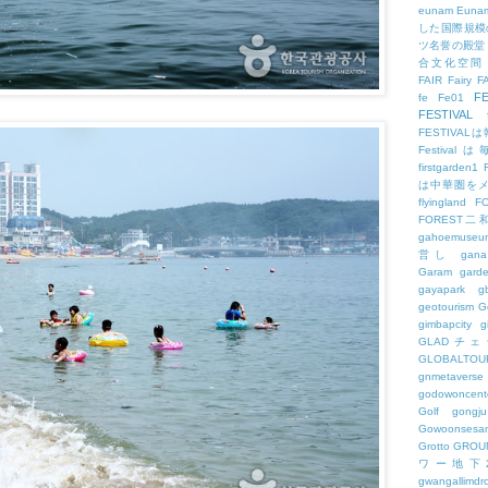
eunam
Euna
した国際規模
ツ名誉の殿堂
合文化空間
FAIR
Fairy
F
FE
fe
Fe01
FESTIVAL
FESTIV
Festival
firstgarden1
は中華圏を
flyingland
F
FOREST二
gahoemuseu
営し
gana
Garam
gard
gayapark
g
geotourism
G
gimbapcity
g
GLADチ
GLOBALTO
gnmetaverse
godowoncent
Golf
gongju
Gowoonsesa
Grotto
GROU
ワー地下
gwangallimdr