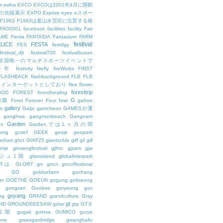
m
ewha
EXCO
EXCOは2001年4月に開館
の先端展示
EXPO
Exprive
eyes
eスポー
F1963
F1963は釜山水営区に位置する複
FA00001
facebook
facilities
facility
Fair
AME
Fanta
FANTASIA
Fantasium
FARM
festival
LICE
FESTA
FES
festdgy
festival_djt
festival700
festivalbusan
ALは韓国唯一のマルチスポーツイベントで
は毎年
festivity
firefly
fireWorks
FIRST
FLASHBACK
flashbackground
FLB
FLB
メインターゲットとしており
flea
flower
foresttrip
OOD
FOREST
foresthealing
G
和園
Foret
Forever
Four
fowi
gahoe
gallery
m
Galpi
gamcheon
GAMESが運
ganghwa
gangmunbeach
Gangnam
Garden
en
Gardenでは1ヶ月の間
bmg
gcwcf
GEEK
geoje
geopark
erhart
ghct
GIAF25
giantsclub
giff
gil
gill
imje
ginsengfestival
gjfmc
gjsam
gjw
ェジュ1階
glassisland
globalinterpark
URは
GLORY
gn
gncn
gncoffeeboat
GO
gobluefarm
gochang
er
GOETHE
GOEUN
gogung
gokseong
gongseri
Goobne
goryeong
gov
goyang
ng
GRAND
grandculture
Gray
gt
ND
GROUNDSEESAW
gstar
gtp
GTタ
2階
gugak
guinsa
GUMICO
gurye
one
gwanganbridge
gwanghallu