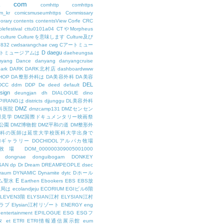
com
L
comhttp
comhttps
m_kr
comicsmuseumhttps
Commissary
orary
contents
contentsView
Corfe
CRC
lefestival
cttu0101a04
CTやMorpheus
culture
Cultureを意味します
Culture及び
7832
cwdsarangchae
cwg
Cアートミュー
D
daegu
トミュージアムは
daeheungsa
yang
Dance
danyang
danyangcruise
ark
DARK
DARK北村店
dashboardwww
HOP
DA整形外科は
DA美容外科
DA美容
DEL
DCC
ddm
DDP
De
deed
default
sign
deungjan
dh
DIALOGUE
dino
IPIRANGは
districts
djjunggu
DL美容外科
DMZ
科医院
dmzcamp131
DMZセンセン
保見学
DMZ国際ドキュメンタリー映画祭
公園
DMZ博物館
DMZ平和の道
DM整形外
外科の医師は延世大学校医科大学出身で
AMギャラリー
DOCHIDOLアルパカ牧場
OL牧場
DOM_000000309005001000
dongnae
donguibogam
DONKEY
SAN
dp
Dr
Dream
DREAMPEOPLE
dsec
raum
DYNAMIC
Dynamite
dytc
Dホール
E
ム聖水
Earthen
Ebookers
EBS
EBS放
送局は
ecolandjeju
ECORIUM
EGIビル6階
LEVEN3階
ELYSIAN江村
ELYSIAN江村
ラブ
Elysian江村リゾート
ENERGY
eng
entertainment
EPILOGUE
ESG
ESGフ
タ
et
ETRI
ETRI情報通信展示館
eum