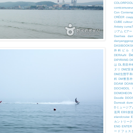
COLORPOO
comicsmuseu
Con
Contemp
CRÉER
csapp
CUBE
cultour
Artistry
cuma
ジアム
Cアー
Daehwa
dam
danyanggeop
DASIBOOKS
外科ビル
De
DERAaN
DIPIRANG
D
は
DL美容外
ヌリ
DMZ安
DMZ生態平和
科
DM整形
DOAM
DO
DOCHID
DOMOHEON
Doodle
DOO
Dumoak
dure
Dミュージア
送局
EBS放
elandcruise
E
カントリーク
ENG
ENTER
ードフェス