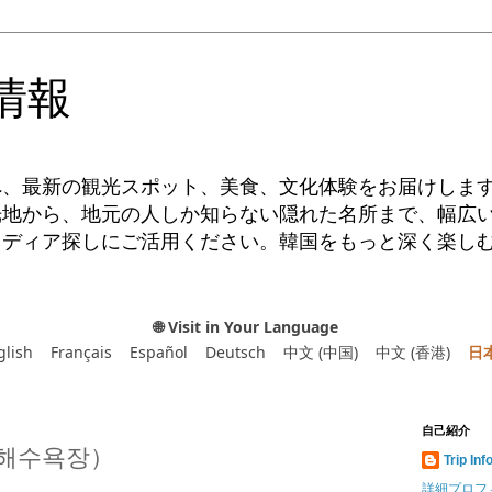
情報
へ、最新の観光スポット、美食、文化体験をお届けしま
光地から、地元の人しか知らない隠れた名所まで、幅広
イディア探しにご活用ください。韓国をもっと深く楽し
🌐 Visit in Your Language
glish
Français
Español
Deutsch
中文 (中国)
中文 (香港)
日
自己紹介
해수욕장）
Trip Inf
詳細プロフ