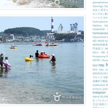
gwanghwamu
Gyeongju
Gy
Gサ
方法１
サンマダン春
ペースで
G
hadongteam
Hajobay
H
HANGANG
hantangeopa
hdyachtclub
h
HEI
HEIDI
hel
HERSHE
門病院で
HI
HILLI
HM
hongseong
HOTEL
Hous
h
http
html
i815
icbp
i
ID02030106
グループ
id
皮膚科で構成
imsilfestival
I
incheon_jota
instagram
Island
ISLAN
立っていたバ
クは
I美容ク