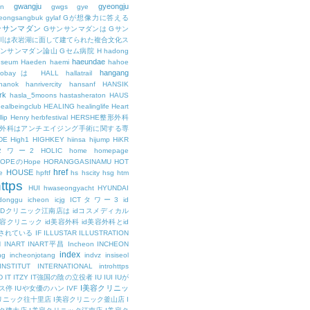
gwangju
gyeongju
n
gwgs
gye
eongsangbuk
gylaf
Gが想像力に答える
ンサンマダン
Gサンサンマダンは
Gサン
川は衣岩湖に面して建てられた複合文化ス
サンサンマダン論山
Gセム病院
H
hadong
haeundae
useum
Haeden
haemi
hahoe
hangang
ajobayは
HALL
hallatrail
hanok
hanrivercity
hansanf
HANSIK
rk
hasla_5moons
hastasheraton
HAUS
ealbeingclub
HEALING
healinglife
Heart
lip
Henry
herbfestival
HERSHE整形外科
整形外科はアンチエイジング手術に関する専
DE
High1
HIGHKEY
hiinsa
hijump
HiKR
タワー2
HOLIC
home
homepage
HOPEのHope
HORANGGASINAMU
HOT
href
HOUSE
e
hpftf
hs
hscity
hsg
htm
ttps
HUI
hwaseongyacht
HYUNDAI
cdonggu
icheon
icjg
ICTタワー3
id
IDクリニック江南店は
idコスメディカル
美容クリニック
id美容外科
id美容外科とid
されている
IF
ILLUSTAR
ILLUSTRATION
N
INART
INART平昌
Incheon
INCHEON
index
ng
incheonjotang
indvz
insiseol
INSTITUT
INTERNATIONAL
introhttps
D
IT
ITZY
IT強国の陰の立役者
IU
IUI
IUが
I美容クリニッ
ス停
IUや女優のハン
IVF
リニック往十里店
I美容クリニック釜山店
I