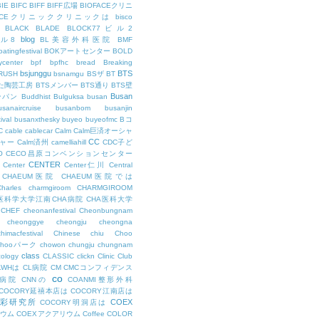
BIE
BIFC
BIFF
BIFF広場
BIOFACEクリニ
FACEクリニッククリニックは
bisco
BLACK
BLADE
BLOCK77ビル2
blog
ビル8
BL美容外科医院
BMF
oatingfestival
BOKアートセンター
BOLD
center
bpf
bpfhc
bread
Breaking
bsjunggu
BTS
RUSH
bsnamgu
BSザ
BT
した陶芸工房
BTSメンバー
BTS通り
BTS壁
Busan
ンパン
Buddhist
Bulguksa
busan
usanaircruise
busanbom
busanjin
ival
busanxthesky
buyeo
buyeofmc
Bコ
C
cable
cablecar
Calm
Calm巨済オーシャ
CC
ャー
Calm済州
camelliahill
CDC子ど
O
CECO昌原コンベンションセンター
CENTER
Center
Center仁川
Central
CHAEUM医院
CHAEUM医院では
Charles
charmgiroom
CHARMGIROOM
A医科学大学江南CHA病院
CHA医科大学
CHEF
cheonanfestival
Cheonbungnam
cheonggye
cheongju
cheongna
chimacfestival
Chinese
chiu
Choo
Chooパーク
chowon
chungju
chungnam
class
cology
CLASSIC
clickn
Clinic
Club
LWHは
CL病院
CM
CMCコンフィデンス
co
M病院
CNNの
COANMI整形外科
COCORY延禧本店は
COCORY江南店は
色彩研究所
COEX
COCORY明洞店は
ィウム
COEXアクアリウム
Coffee
COLOR