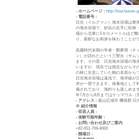
- ホームページ :
http://tour.busan.g
- 電話番号 :
日光（イルグァン）海水浴場は東
の海水浴場で、砂浜の左手に松林
場から北東に5キロメートルほど
り、新鮮なお刺身を味わうことが
高麗時代末期の学者・鄭夢周（チ
ン）が訪れたという三聖台（サム
ます。その昔、日光海水浴場の海
いますが、現在では残念ながらそ
の林に生息していた鶴の名前から
日光海水浴場は遠浅で、海岸線が
岸が一望できます。保養地として
備されており、海釣りも楽しめま
年7月から8月まではケッマウル（
- アドレス :
釜山広域市 機張郡 日光
※ 紹介情報
- 収容人員 :
- 体験可能年齢 :
- お問い合わせ及びご案内
+82-051-709-4000
- 開場日 :