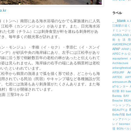
o.kr
ラベル
海（トンへ）南部にある海水浴場のなかでも家族連れに人気
_blank
_
A
・江松亭（カンソンジョン）があります。また、日光海水浴
江南駅の近く
ドミュージッ
離れた七岩（チラム）には刺身食堂が軒を連ねる刺身村があ
AGROLAND
でき、毎年多くの観光客が訪れます。
術を活
AMOREPACIF
ョン・モンジュ）・李穡（イ・セク）・李崇仁（イ・スンイ
APAP
APA
ソンデ）が砂浜中央の海岸縁にあり、左手には江松亭があり
APECナル
岸線に沿う形で樹齢数百年の老松の林があったと伝えられて
aquaplanet
の姿は見られません。海岸線の右手の端にある鶴里村は老松
Architecture
ついたといわれています。
arirangfestival
Ar
ARSURF
江松亭から鶴里の漁港まで弧を描く形で続き、どこからも海
ARTEE
A
利用されている民泊（民宿）やキャンプ場など各種施設が完
A
artmuseum
す。七岩には漁港もあり刺身屋がたくさんあります。また毎
aTセンター
漁村）祭りが開催されています。
B2階
B3
bae
面 三聖3キル 17
Barista
BAY
Beache
BE
ーシャンプ
B
BEAUTYは
Belle丹陽
Be
ャンアドベン
レイ
beomeo
場
BGNパ