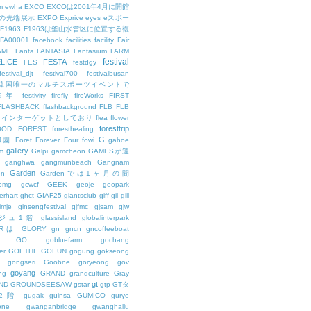
m
ewha
EXCO
EXCOは2001年4月に開館
の先端展示
EXPO
Exprive
eyes
eスポー
F1963
F1963は釜山水営区に位置する複
FA00001
facebook
facilities
facility
Fair
AME
Fanta
FANTASIA
Fantasium
FARM
festival
LICE
FESTA
FES
festdgy
festival_djt
festival700
festivalbusan
ALは韓国唯一のマルチスポーツイベントで
は毎年
festivity
firefly
fireWorks
FIRST
FLASHBACK
flashbackground
FLB
FLB
メインターゲットとしており
flea
flower
foresttrip
OOD
FOREST
foresthealing
G
和園
Foret
Forever
Four
fowi
gahoe
gallery
m
Galpi
gamcheon
GAMESが運
ganghwa
gangmunbeach
Gangnam
Garden
en
Gardenでは1ヶ月の間
bmg
gcwcf
GEEK
geoje
geopark
erhart
ghct
GIAF25
giantsclub
giff
gil
gill
imje
ginsengfestival
gjfmc
gjsam
gjw
ェジュ1階
glassisland
globalinterpark
URは
GLORY
gn
gncn
gncoffeeboat
GO
gobluefarm
gochang
er
GOETHE
GOEUN
gogung
gokseong
gongseri
Goobne
goryeong
gov
goyang
ng
GRAND
grandculture
Gray
gt
ND
GROUNDSEESAW
gstar
gtp
GTタ
2階
gugak
guinsa
GUMICO
gurye
one
gwanganbridge
gwanghallu