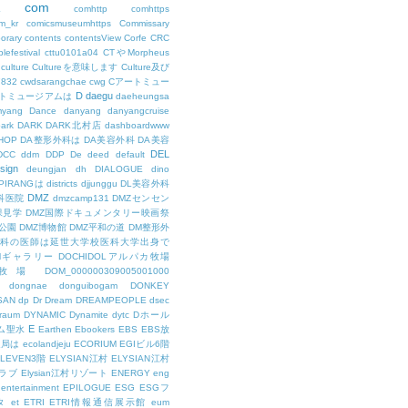
com
L
comhttp
comhttps
m_kr
comicsmuseumhttps
Commissary
orary
contents
contentsView
Corfe
CRC
lefestival
cttu0101a04
CTやMorpheus
culture
Cultureを意味します
Culture及び
7832
cwdsarangchae
cwg
Cアートミュー
D
daegu
トミュージアムは
daeheungsa
yang
Dance
danyang
danyangcruise
ark
DARK
DARK北村店
dashboardwww
HOP
DA整形外科は
DA美容外科
DA美容
DEL
DCC
ddm
DDP
De
deed
default
sign
deungjan
dh
DIALOGUE
dino
IPIRANGは
districts
djjunggu
DL美容外科
DMZ
科医院
dmzcamp131
DMZセンセン
保見学
DMZ国際ドキュメンタリー映画祭
公園
DMZ博物館
DMZ平和の道
DM整形外
外科の医師は延世大学校医科大学出身で
AMギャラリー
DOCHIDOLアルパカ牧場
OL牧場
DOM_000000309005001000
dongnae
donguibogam
DONKEY
SAN
dp
Dr
Dream
DREAMPEOPLE
dsec
raum
DYNAMIC
Dynamite
dytc
Dホール
E
ム聖水
Earthen
Ebookers
EBS
EBS放
送局は
ecolandjeju
ECORIUM
EGIビル6階
LEVEN3階
ELYSIAN江村
ELYSIAN江村
ラブ
Elysian江村リゾート
ENERGY
eng
entertainment
EPILOGUE
ESG
ESGフ
タ
et
ETRI
ETRI情報通信展示館
eum