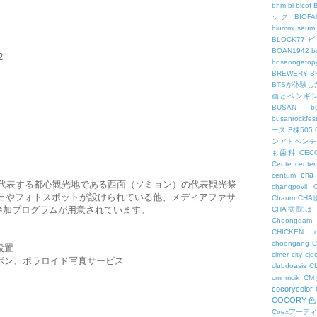
bhm
bi
bicof
ック
BIO
biummuseum
BLOCK77
BOAN1942
b
2
boseongatopy
BREWERY
B
BTSが体験
画とペンギ
BUSAN
b
busanrockfest
ース
B棟505
ンアドベンチ
も歯科
CEC
Cente
center
cha
centum
代表する都心観光地である西面（ソミョン）の代表観光祭
changpovil
ジェやフォトスポットが設けられている他、メディアファサ
Chaum
CH
参加プログラムが用意されています。
CHA病院は
Cheongdam
CHICKEN
choongang
設置
cimer
city
cje
リボン、ポラロイド写真サービス
clubdoasis
C
cmnmcik
C
cocorycolor
COCORY
Coexアーテ