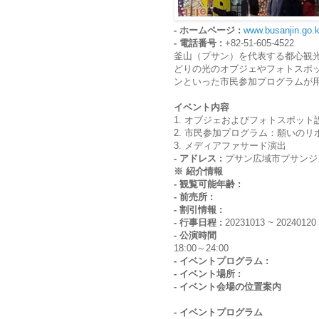
- ホームページ :
www.busanjin.go.k
- 電話番号 :
+82-51-605-4522
釜山（プサン）を代表する都心観
どりの光のオブジェやフォトスポ
ンといった市民参加プログラムが
イベント内容
1. オブジェおよびフォトスポット
2. 市民参加プログラム：願いの
3. メディアファサード演出
- アドレス :
プサン広域市プサンジ
※ 紹介情報
- 観覧可能年齢 :
- 前売所 :
- 割引情報 :
- 行事日程 :
20231013 ~ 20240120
- 公演時間
18:00～24:00
- イベントプログラム :
- イベント場所 :
- イベント会場の位置案内
- イベントプログラム