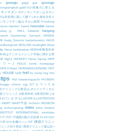
gwangju
gyeongju
n
gwgs
gye
eongsangbuk
gylaf
Gが想像力に答える
ンサンマダン
Gサンサンマダンは
Gサン
川は衣岩湖に面して建てられた複合文化ス
サンサンマダン論山
Gセム病院
H
hadong
haeundae
useum
Haeden
haemi
hahoe
hangang
ajobayは
HALL
hallatrail
hanok
hanrivercity
hansanf
HANSIK
rk
hasla_5moons
hastasheraton
HAUS
ealbeingclub
HEALING
healinglife
Heart
lip
Henry
herbfestival
HERSHE整形外科
整形外科はアンチエイジング手術に関する専
DE
High1
HIGHKEY
hiinsa
hijump
HiKR
タワー2
HOLIC
home
homepage
HOPEのHope
HORANGGASINAMU
HOT
href
HOUSE
e
hpftf
hs
hscity
hsg
htm
ttps
HUI
hwaseongyacht
HYUNDAI
cdonggu
icheon
icjg
ICTタワー3
id
IDクリニック江南店は
idコスメディカル
美容クリニック
id美容外科
id美容外科とid
されている
IF
ILLUSTAR
ILLUSTRATION
N
INART
INART平昌
Incheon
INCHEON
index
ng
incheonjotang
indvz
insiseol
INSTITUT
INTERNATIONAL
introhttps
D
IT
ITZY
IT強国の陰の立役者
IU
IUI
IUが
I美容クリニッ
ス停
IUや女優のハン
IVF
リニック往十里店
I美容クリニック釜山店
I