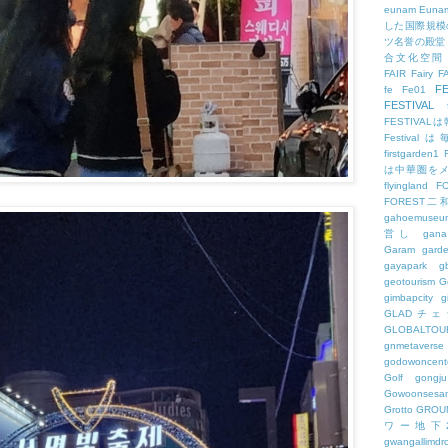
eunam
Euna
した国際規模
ツ名誉の殿堂
合文化空間
FAIR
Fairy
F
FE
fe
Fe01
FESTIVAL
FESTIV
Festival
firstgarden1
は中華圏を
flyingland
F
FOREST二
gahoemuseu
営し
gana
Garam
gard
gayapark
g
geotourism
G
gimbapcity
g
GLADチ
GLOBALTO
gnmetaverse
godowoncent
Golf
gongju
Gowoonsesa
Grotto
GROU
ワー地下
gwangallimdr