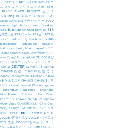
BIE
BIFC
BIFF
BIFF広場
BIOFACEクリニ
FACEクリニッククリニックは
bisco
BLACK
BLADE
BLOCK77ビル2
blog
ビル8
BL美容外科医院
BMF
oatingfestival
BOKアートセンター
BOLD
center
bpf
bpfhc
bread
Breaking
bsjunggu
BTS
RUSH
bsnamgu
BSザ
BT
した陶芸工房
BTSメンバー
BTS通り
BTS壁
Busan
ンパン
Buddhist
Bulguksa
busan
usanaircruise
busanbom
busanjin
ival
busanxthesky
buyeo
buyeofmc
Bコ
C
cable
cablecar
Calm
Calm巨済オーシャ
CC
ャー
Calm済州
camelliahill
CDC子ど
O
CECO昌原コンベンションセンター
CENTER
Center
Center仁川
Central
CHAEUM医院
CHAEUM医院では
Charles
charmgiroom
CHARMGIROOM
A医科学大学江南CHA病院
CHA医科大学
CHEF
cheonanfestival
Cheonbungnam
cheonggye
cheongju
cheongna
chimacfestival
Chinese
chiu
Choo
Chooパーク
chowon
chungju
chungnam
class
cology
CLASSIC
clickn
Clinic
Club
LWHは
CL病院
CM
CMCコンフィデンス
co
M病院
CNNの
COANMI整形外科
COCORY延禧本店は
COCORY江南店は
色彩研究所
COEX
COCORY明洞店は
ィウム
COEXアクアリウム
Coffee
COLOR