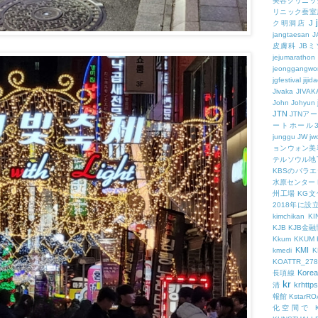
美容クリニッ
リニック蚕室
J
ク明洞店
jangtaesan
J
皮膚科
JBミ
jejumarathon
jeonggangwo
jgfestival
jijid
Jivaka
JIVAK
John
Johyun
JTN
JTNア
ートホール
junggu
JW
jw
ョンウォン美
テルソウル地
KBSのバラ
水原センター
州工場
KG
2018年に
kimchikan
KI
KJB
KJB金
Kkum
KKUM
KMI
kmedi
KOATTR_278
Korea
長項線
kr
krhttps
清
報館
KstarR
化空間で