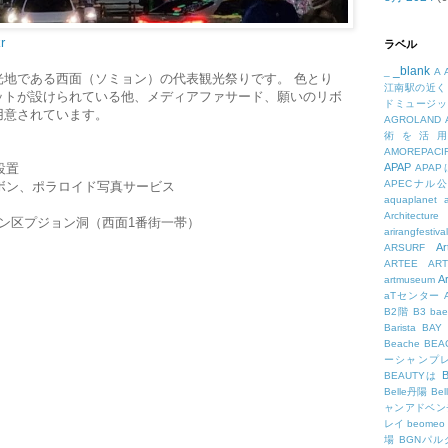
r
ラベル
_blank
_
A
光地である西面（ソミョン）の代表観光祭りです。 色とり
江南駅の近く
ットが設けられている他、メディアファサード、願いのリボ
ドミュージッ
用意されています。
AGROLAND
術を活
AMOREPACIF
APAP
設置
APA
APECナル
リボン、ポラロイド写真サービス
aquaplanet
Architecture
ン区プジョン洞（西面1番街一帯）
arirangfestival
Ar
ARSURF
ARTEE
A
A
artmuseum
aTセンター
B2階
B3
bae
Barista
BAY
Beache
BE
ーシャンプ
B
BEAUTYは
Belle丹陽
Be
ャンアドベン
レイ
beomeo
場
BGNパ