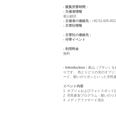
- 観覧所要時間 :
- 主催者情報
釜山鎮区
- 主催者の連絡先 :
+82-51-605-452
- 主管社情報
- 主管社の連絡先 :
- 付帯イベント
- 利用料金
無料
- Introduction :
釜山（プサン）を
りです。 色とりどりの光のオブ
ード、願いのリボンといった市民
イベント内容
1. オブジェおよびフォトスポット
2. 市民参加プログラム：願いの
3. メディアファサード演出