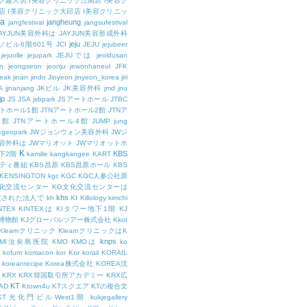
ク建大店
I美容クリニック江南店
I美容ク
店
I美容クリニック大邱店
I美容クリニッ
ja
jangheung
jangfestival
jangsufestival
AYJUN美容外科は
JAYJUN美容形成外科
jeju
ソビル6階601号
JCI
JEJU
jejubeer
jejuolle
jejupark
JEJUでは
jeoldusan
n
jeongseon
jeonju
jewonhaneul
JFK
aeak
jinan
jindo
Jinyeon
jinyeon_korea
jiri
A
jjnanjang
JKビル
JK美容外科
jmd
jnu
jp
JS
JSA
jsbpark
JSアートホール
JTBC
ートホール1館
JTNアートホール2館
JTNア
3館
JTNアートホール4館
JUMP
jung
cgeopark
JWジョンウォン美容外科
JWジ
容外科は
JWマリオット
JWマリオットホ
K
KBS
下2階
kamille
kangkangee
KART
エティ番組
KBS昌原
KBS昌原ホール
KBS
KENSINGTON
kgc
KGC
KGC人参公社原
文化交流センター
KG文化交流センターは
khs
設立された法人で
kh
KI
Killology
kimchi
NTEX
KINTEXは
KIタワー地下1階
KJ
融博物館
KJグローバルツアー株式会社
Kkot
Kleamクリニック
KleamクリニックはK
knps
KMI汝矣島医院
KMO
KMOは
ko
kofum
komacon
kor
Kor
korail
KORAIL
koreanrecipe
Korea株式会社
KOREA沈
KRX
KRX韓国取引所アカデミー
KRX広
KT
OAD
Ktown4u
KTスクエア
KTの複合文
KT光化門ビルWest1階
kukjegallery