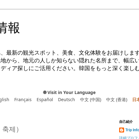
情報
へ、最新の観光スポット、美食、文化体験をお届けしま
光地から、地元の人しか知らない隠れた名所まで、幅広
イディア探しにご活用ください。韓国をもっと深く楽し
🌐 Visit in Your Language
glish
Français
Español
Deutsch
中文 (中国)
中文 (香港)
日
自己紹介
 축제）
Trip Inf
詳細プロフ