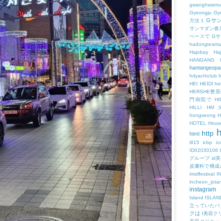
gwanghwamu
Gyeongju
Gy
Gサ
方法１
サンマダン春
ペースで
G
hadongteam
Hajobay
H
HANGANG
hantangeopa
hdyachtclub
h
HEI
HEIDI
hel
HERSHE
門病院で
HI
HILLI
HM
hongseong
HOTEL
Hous
h
http
html
i815
icbp
i
ID02030106
グループ
id
皮膚科で構成
imsilfestival
I
incheon_jota
instagram
Island
ISLAN
立っていたバ
クは
I美容ク