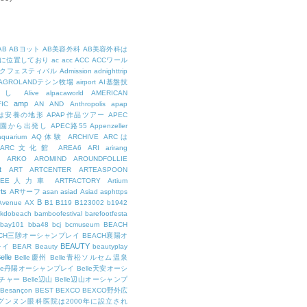
AB
ABヨット
AB美容外科
AB美容外科は
に位置しており
ac
acc
ACC
ACCワール
クフェスティバル
Admission
adnighttrip
AGROLANDテシン牧場
airport
AI基盤技
用し
Alive
alpacaworld
AMERICAN
amp
IC
AN
AND
Anthropolis
apap
Pは安養の地形
APAP作品ツアー
APEC
公園から出発し
APEC路55
Appenzeller
aquarium
AQ体験
ARCHIVE
ARCは
ARC文化館
AREA6
ARI
arirang
ARKO
AROMIND
AROUNDFOLLIE
t
ART
ARTCENTER
ARTEASPOON
RTEE人力車
ARTFACTORY
Artium
rts
ARサーフ
asan
asiad
Asiad
asphttps
B
Avenue
AX
B1
B119
B123002
b1942
kdobeach
bamboofestival
barefootfesta
bay101
bba48
bcj
bcmuseum
BEACH
ACH三陟オーシャンプレイ
BEACH襄陽オ
BEAUTY
レイ
BEAR
Beauty
beautyplay
elle
Belle慶州
Belle青松ソルセム温泉
lle丹陽オーシャンプレイ
Belle天安オーシ
チャー
Belle辺山
Belle辺山オーシャンプ
Besançon
BEST
BEXCO
BEXCO野外広
ルグンヌン眼科医院は2000年に設立され