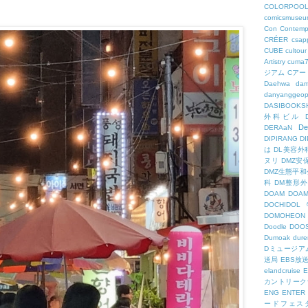
COLORPOO
comicsmuseu
Con
Contemp
CRÉER
csapp
CUBE
cultour
Artistry
cuma
ジアム
Cアー
Daehwa
dam
danyanggeop
DASIBOOKS
外科ビル
De
DERAaN
DIPIRANG
D
は
DL美容外
ヌリ
DMZ安
DMZ生態平和
科
DM整形
DOAM
DO
DOCHID
DOMOHEON
Doodle
DOO
Dumoak
dure
Dミュージア
送局
EBS放
elandcruise
E
カントリーク
ENG
ENTER
ードフェス