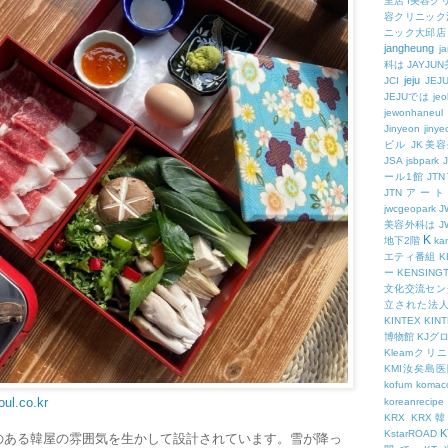
里店
I美容ク
容クリニック
ニック大邱店
jangheung
ja
科は
JAYJ
jeju
JCI
JEJ
JEJUでは
jeo
jewonhaneul
Jinyeon
jiny
ビル
JK美
JSA
jsbpark
ール1館
JT
JTNアー
jwcgeopark
美容外科は
J
K
地下2階
kam
エティ番組
K
ー
KENSING
文化交流セン
立された法
KINTEX
KIN
博物館
KJグ
Kleamクリ
KMI汝矣島
kofum
komac
oul.co.kr
koreanrecipe
KRX
KRX
K
KstarROAD
のある韓屋の雰囲気を生かして設計されています。雪が降っ