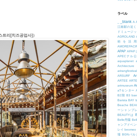
ラベル
_blank
_
A
江南駅の近く
ドミュージッ
더스트리[치즈공업사]）
AGROLAND
術を活
AMOREPACIF
APAP
APA
APECナル
aquaplanet
Architecture
arirangfestival
Ar
ARSURF
ARTEE
ART
A
artmuseum
aTセンター
B2階
B3
bae
Barista
BAY
Beache
BE
ーシャンプ
B
BEAUTYは
Belle丹陽
Be
ャンアドベン
レイ
beomeo
場
BGNパ