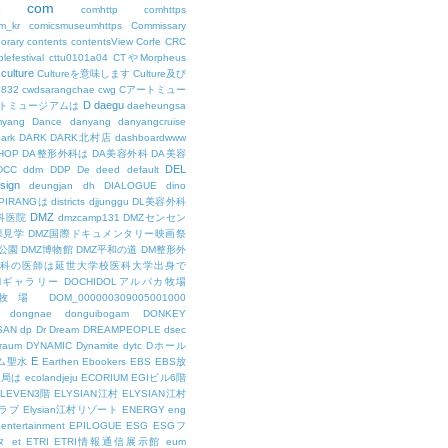
com
L
comhttp
comhttps
m_kr
comicsmuseumhttps
Commissary
orary
contents
contentsView
Corfe
CRC
lefestival
cttu0101a04
CTやMorpheus
culture
Cultureを意味します
Culture及び
7832
cwdsarangchae
cwg
Cアートミュー
D
daegu
トミュージアムは
daeheungsa
yang
Dance
danyang
danyangcruise
ark
DARK
DARK北村店
dashboardwww
HOP
DA整形外科は
DA美容外科
DA美容
DEL
DCC
ddm
DDP
De
deed
default
sign
deungjan
dh
DIALOGUE
dino
IPIRANGは
districts
djjunggu
DL美容外科
DMZ
科医院
dmzcamp131
DMZセンセン
保見学
DMZ国際ドキュメンタリー映画祭
公園
DMZ博物館
DMZ平和の道
DM整形外
外科の医師は延世大学校医科大学出身で
AMギャラリー
DOCHIDOLアルパカ牧場
OL牧場
DOM_000000309005001000
dongnae
donguibogam
DONKEY
SAN
dp
Dr
Dream
DREAMPEOPLE
dsec
raum
DYNAMIC
Dynamite
dytc
Dホール
E
ム聖水
Earthen
Ebookers
EBS
EBS放
送局は
ecolandjeju
ECORIUM
EGIビル6階
LEVEN3階
ELYSIAN江村
ELYSIAN江村
ラブ
Elysian江村リゾート
ENERGY
eng
entertainment
EPILOGUE
ESG
ESGフ
タ
et
ETRI
ETRI情報通信展示館
eum