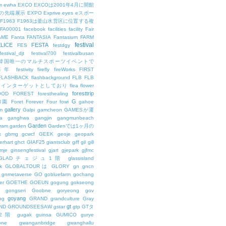
m
ewha
EXCO
EXCOは2001年4月に開館
の先端展示
EXPO
Exprive
eyes
eスポー
F1963
F1963は釜山水営区に位置する複
FA00001
facebook
facilities
facility
Fair
AME
Fanta
FANTASIA
Fantasium
FARM
festival
LICE
FESTA
FES
festdgy
festival_djt
festival700
festivalbusan
ALは韓国唯一のマルチスポーツイベントで
は毎年
festivity
firefly
fireWorks
FIRST
FLASHBACK
flashbackground
FLB
FLB
メインターゲットとしており
flea
flower
foresttrip
OOD
FOREST
foresthealing
G
和園
Foret
Forever
Four
fowi
gahoe
gallery
m
Galpi
gamcheon
GAMESが運
a
ganghwa
gangjin
gangmunbeach
Garden
ram
garden
Gardenでは1ヶ月の
k
gbmg
gcwcf
GEEK
geoje
geopark
erhart
ghct
GIAF25
giantsclub
giff
gil
gill
imje
ginsengfestival
gjart
gjepark
gjfmc
GLADチェジュ1階
glassisland
k
GLOBALTOURは
GLORY
gn
gncn
gnmetaverse
GO
gobluefarm
gochang
er
GOETHE
GOEUN
gogung
gokseong
gongseri
Goobne
goryeong
gov
goyang
ng
GRAND
grandculture
Gray
gt
ND
GROUNDSEESAW
gstar
gtp
GTタ
2階
gugak
guinsa
GUMICO
gurye
one
gwanganbridge
gwanghallu