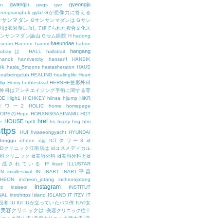
gwangju
gyeongju
n
gwgs
gye
eongsangbuk
gylaf
Gが想像力に答える
ンサンマダン
Gサンサンマダンは
Gサン
川は衣岩湖に面して建てられた複合文化ス
サンサンマダン論山
Gセム病院
H
hadong
haeundae
useum
Haeden
haemi
hahoe
hangang
ajobayは
HALL
hallatrail
hanok
hanrivercity
hansanf
HANSIK
rk
hasla_5moons
hastasheraton
HAUS
ealbeingclub
HEALING
healinglife
Heart
lip
Henry
herbfestival
HERSHE整形外科
整形外科はアンチエイジング手術に関する専
DE
High1
HIGHKEY
hiinsa
hijump
HiKR
タワー2
HOLIC
home
homepage
HOPEのHope
HORANGGASINAMU
HOT
href
HOUSE
e
hpftf
hs
hscity
hsg
htm
ttps
HUI
hwaseongyacht
HYUNDAI
cdonggu
icheon
icjg
ICTタワー3
id
IDクリニック江南店は
idコスメディカル
美容クリニック
id美容外科
id美容外科とid
構成されている
IF
iksan
ILLUSTAR
ON
imsilfestival
IN
INART
INART平昌
CHEON
incheon_jotang
incheonjotang
instagram
vz
insiseol
INSTITUT
NAL
introhttps
Island
ISLAND
IT
ITZY
IT
役者
IU
IUI
IUが立っていたバス停
IUや女
I美容クリニックは
I美容クリニック往十