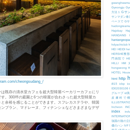
gwanghwamu
Gyeongju
Gy
Gサ
方法１
サンマダン春
ペースで
G
hadongteam
Hajobay
H
HANGANG
hantangeopa
hdyachtclub
h
HEI
HEIDI
hel
HERSHE
門病院で
HI
HILLI
HM
hongseong
HOTEL
Hous
h
http
html
agram.com/cheongsudang_/
i815
icbp
i
ID02030106
ーは既存の清水堂カフェを超大型韓屋ベーカリーカフェにリ
グループ
id
す。300坪の庭園と6つの韓屋が合わさった超大型韓屋カ
皮膚科で
さと余裕を感じることができます。スフレカステラや、韓国
ILLUSTRATI
モンブラン、マドレーヌ、フィナンシェなどさまざまなデザ
Incheon
IN
index
ind
INTERNATIO
強国の陰の立
優のハン
IVF