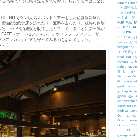
クモの巣のように張り巡らされており、旅行する際は安全に
eunam
Euna
した国際規模
ツ名誉の殿堂
NOとCHENLEがSNS人気スポットツアーをした益善洞韓屋通
合文化空間
で個性的な飲食店を訪れたり、運勢を占ったり、独特な体験
FAIR
Fairy
F
FE
fe
Fe01
した。古い宿泊施設を改造したカフェで、階ごとに雰囲気が
FESTIVAL
NE CAFE（ホテルセヌジャン）」やフラワーディフューザー
FESTIV
バンアッカン」に立ち寄ってみるのもよいでしょう。
Festival
커리）
firstgarden1
は中華圏を
flyingland
F
FOREST二
gahoemuseu
営し
gan
Gangnam
Ga
間
gayapar
geotourism
G
gimbapcity
g
gjsam
gjw
globalinterpar
gncoffeeboat
godowoncent
Golf
gongju
Gowoonsesa
Grotto
GROU
ワー地下
gwangallimdr