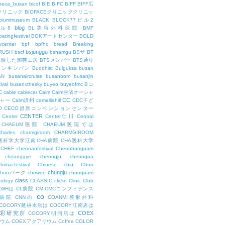
theca_busan
bicof
BIE
BIFC
BIFF
BIFF広
Eクリニック
BIOFACEクリニッククリニッ
biummuseum
BLACK
BLOCK77ビル2
blog
ビル8
BL美容外科医院
BMF
oatingfestival
BOKアートセンター
BOLD
center
bpf
bpfhc
bread
Breaking
bsjunggu
RUSH
bscf
bsnamgu
BSザ
BT
体験した陶芸工房
BTSメンバー
BTS通り
ペンギンパン
Buddhist
Bulguksa
busan
AN
busanaircruise
busanbom
busanjin
ival
busanxthesky
buyeo
buyeofmc
Bコ
C
cable
cablecar
Calm
Calm巨済オーシャ
CC
ャー
Calm済州
camelliahill
CDC子ど
O
CECO昌原コンベンションセンター
CENTER
Center
Center仁川
Central
CHAEUM医院
CHAEUM医院では
Charles
charmgiroom
CHARMGIROOM
A医科学大学江南CHA病院
CHA医科大学
CHEF
cheonanfestival
Cheonbungnam
cheonggye
cheongju
cheongna
chimacfestival
Chinese
chiu
Choo
chungju
Chooパーク
chowon
chungnam
class
cology
CLASSIC
clickn
Clinic
Club
LWHは
CL病院
CM
CMCコンフィデンス
co
M病院
CNNの
COANMI整形外科
COCORY延禧本店は
COCORY江南店は
色彩研究所
COEX
COCORY明洞店は
ィウム
COEXアクアリウム
Coffee
COLOR