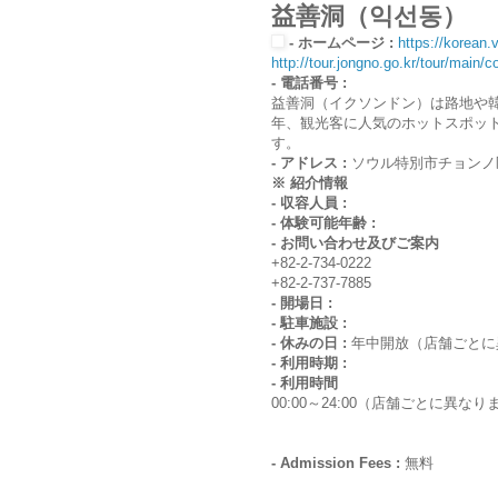
益善洞（익선동）
- ホームページ :
https://korean.v
http://tour.jongno.go.kr/tour/mai
- 電話番号 :
益善洞（イクソンドン）は路地や
年、観光客に人気のホットスポッ
す。
- アドレス :
ソウル特別市チョンノ
※ 紹介情報
- 収容人員 :
- 体験可能年齢 :
- お問い合わせ及びご案内
+82-2-734-0222
+82-2-737-7885
- 開場日 :
- 駐車施設 :
- 休みの日 :
年中開放（店舗ごとに
- 利用時期 :
- 利用時間
00:00～24:00（店舗ごとに異なり
- Admission Fees :
無料