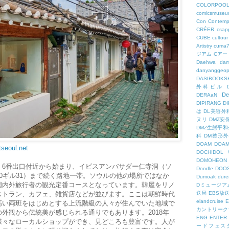
COLORPOO
comicsmuseu
Con
Contemp
CRÉER
csapp
CUBE
cultour
Artistry
cuma
ジアム
Cアー
Daehwa
dam
danyanggeop
DASIBOOKS
外科ビル
De
DERAaN
DIPIRANG
D
は
DL美容外
ヌリ
DMZ安
DMZ生態平和
科
DM整形
DOAM
DO
tseoul.net
DOCHID
DOMOHEON
」6番出口付近から始まり、イビスアンバサダー仁寺洞（ソ
Doodle
DOO
0ギル31）まで続く路地一帯。ソウルの他の場所ではなか
Dumoak
dure
国内外旅行者の観光定番コースとなっています。韓屋をリノ
Dミュージア
ストラン、カフェ、雑貨店などが並びます。ここは朝鮮時代
送局
EBS放
elandcruise
E
高い両班をはじめとする上流階級の人々が住んでいた地域で
カントリーク
外観から伝統美が感じられる通りでもあります。2018年
ENG
ENTER
様々なローカルショップができ、見どころも豊富です。人が
ードフェス