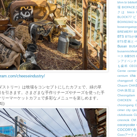
bhm
bi
biblio
場
BIOFAC
クは
bisco
BLOCK77
BOAN1942
b
boseongatopy
BREWERY
B
BTS
BTSが
BTS壁画と
Busan
BUS
busanrockfest
ース
B棟505
ンアドベンチ
も歯科
CEC
Cente
center
gram.com/cheeseindustry/
cha
centum
changpovil
Chaum
CH
ズインダストリー）は牧場をコンセプトにしたカフェで、緑の草
CHA病院は
目を引きます。さまざまな手作りチーズやチーズを使った手
Cheongdam
サリーマーケットカフェで多彩なメニューを楽しめます。
CHICKEN
리）
choongang
cimer
city
cje
clubdoasis
C
cmnmcik
C
cocorycolor
COCORY
Coexアーテ