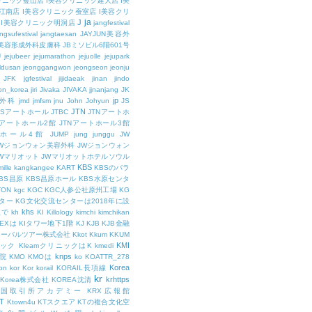
リニック釜山店
I美容クリニック建大店
I美
江南店
I美容クリニック蚕室店
I美容クリ
ja
J
I美容クリニック明洞店
jangfestival
ngsufestival
jangtaesan
JAYJUN美容外
UN美容形成外科皮膚科
JBミソビル6階601号
U
jejubeer
jejumarathon
jejuolle
jejupark
ldusan
jeonggangwon
jeongseon
jeonju
JFK
jgfestival
jijidaeak
jinan
jindo
eon_korea
jiri
Jivaka
JIVAKA
jjnanjang
JK
jp
容外科
jmd
jmfsm
jnu
John
Johyun
JS
JTN
JSアートホール
JTBC
JTNアートホ
Nアートホール2館
JTNアートホール3館
トホール4館
JUMP
jung
junggu
JW
JWジョンウォン美容外科
JWジョンウォン
Wマリオット
JWマリオットホテルソウル
KBS
ille
kangkangee
KART
KBSのバラ
BS昌原
KBS昌原ホール
KBS水原センタ
TON
kgc
KGC
KGC人参公社原州工場
KG
ター
KG文化交流センターは2018年に設
khs
人で
kh
KI
Killology
kimchi
kimchikan
TEXは
KIタワー地下1階
KJ
KJB
KJB金融
ローバルツアー株式会社
Kkot
Kkum
KKUM
KMI
ニック
KleamクリニックはK
kmedi
knps
医院
KMO
KMOは
ko
KOATTR_278
Korea
on
kor
Kor
korail
KORAIL長項線
kr
krhttps
Korea株式会社
KOREA沈清
韓国取引所アカデミー
KRX広報館
T
Ktown4u
KTスクエア
KTの複合文化空