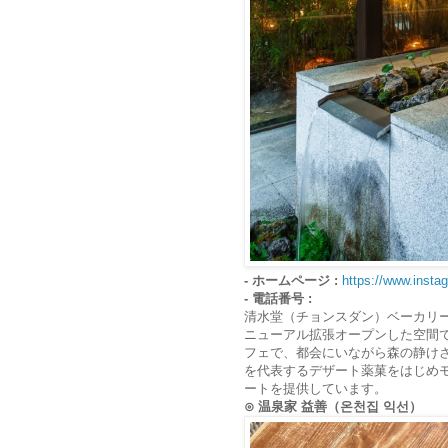
- ホームページ :
https://www.inst
- 電話番号 :
清水堂（チョンスダン）ベーカリ
ニューアル拡張オープンした空間で
フェで、都会にいながら森の静け
を代表するデザート薬菓をはじめ
ートを提供しています。
⊙ 温泉家 益善（온천집 익선）