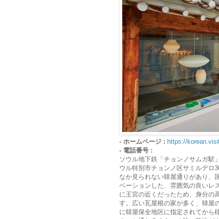
- ホームページ :
https://korean.visi
- 電話番号 :
ソウル地下鉄「チョンノサムガ駅
ウル特別市チョンノ区サミルデロ3
なか見られない韓屋通りがあり、
ベーションした、雰囲気の良いレ
に王宮の近くだったため、身分の
す。広い瓦屋根の家が多く、韓屋の
に韓屋保全地区に指定されてから