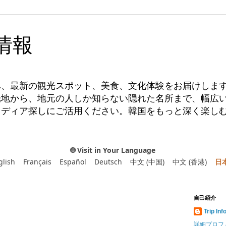
情報
へ、最新の観光スポット、美食、文化体験をお届けしま
光地から、地元の人しか知らない隠れた名所まで、幅広
イディア探しにご活用ください。韓国をもっと深く楽し
🌐 Visit in Your Language
glish
Français
Español
Deutsch
中文 (中国)
中文 (香港)
日
自己紹介
Trip Inf
詳細プロフ