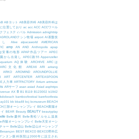
AB
ABヨット
AB美容外科
AB美容外科は
に位置しており
ac
acc
ACC
ACCワール
クフェスティバル
Admission
adnighttrip
AGROLANDテシン牧場
airport
AI基盤技
用し
Alive
alpacaworld
AMERICAN
amp
IC
AN
AND
Anthropolis
apap
Pは安養の地形
APAP作品ツアー
APEC
公園から出発し
APEC路55
Appenzeller
aquarium
AQ体験
ARCHIVE
ARCは
ARC文化館
AREA6
ARI
arirang
ARKO
AROMIND
AROUNDFOLLIE
t
ART
ARTCENTER
ARTEASPOON
EE人力車
ARTFACTORY
Artium
artmuse
rts
ARサーフ
asan
asiad
Asiad
asphttps
B
Avenue
AX
B1
B119
B123002
b1942
kdobeach
bamboofestival
barefootfesta
bay101
bb
bba48
bcj
bcmuseum
BEACH
ACH三陟オーシャンプレイ
BEACH襄陽オ
BEAUTY
レイ
BEAR
Beauty
beautyplay
elle
Belle慶州
Belle青松ソルセム温泉
lle丹陽オーシャンプレイ
Belle天安オーシ
チャー
Belle辺山
Belle辺山オーシャンプ
Besançon
BEST
BEXCO
BEXCO野外広
ルグンヌン眼科医院は2000年に設立され