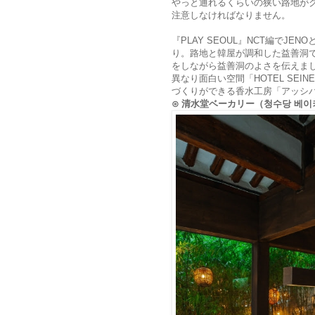
やっと通れるくらいの狭い路地が
注意しなければなりません。
『PLAY SEOUL』NCT編でJE
り。路地と韓屋が調和した益善洞
をしながら益善洞のよさを伝えま
異なり面白い空間「HOTEL SEI
づくりができる香水工房「アッシ
⊙ 清水堂ベーカリー（청수당 베이