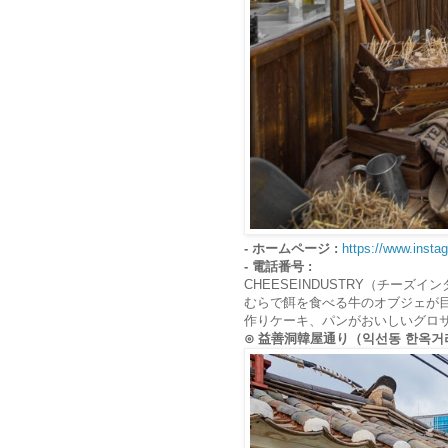
- ホームページ :
https://www.insta
- 電話番号 :
CHEESEINDUSTRY（チー
むらで餌を食べる牛のオブジェが
作りケーキ、パンがおいしいグロ
⊙ 益善洞韓屋通り（익선동 한옥거