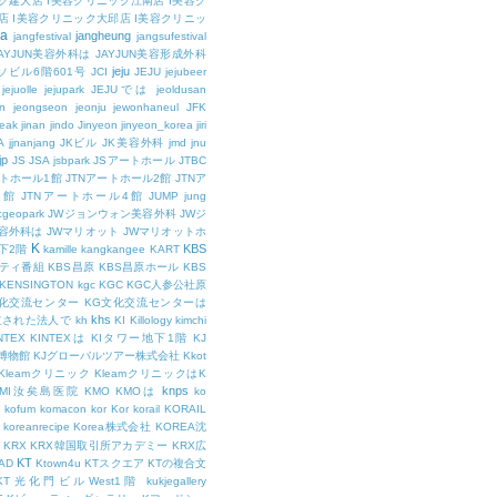
ク建大店
I美容クリニック江南店
I美容ク
店
I美容クリニック大邱店
I美容クリニッ
ja
jangheung
jangfestival
jangsufestival
AYJUN美容外科は
JAYJUN美容形成外科
jeju
ソビル6階601号
JCI
JEJU
jejubeer
jejuolle
jejupark
JEJUでは
jeoldusan
n
jeongseon
jeonju
jewonhaneul
JFK
aeak
jinan
jindo
Jinyeon
jinyeon_korea
jiri
A
jjnanjang
JKビル
JK美容外科
jmd
jnu
jp
JS
JSA
jsbpark
JSアートホール
JTBC
ートホール1館
JTNアートホール2館
JTNア
3館
JTNアートホール4館
JUMP
jung
cgeopark
JWジョンウォン美容外科
JWジ
容外科は
JWマリオット
JWマリオットホ
K
KBS
下2階
kamille
kangkangee
KART
エティ番組
KBS昌原
KBS昌原ホール
KBS
KENSINGTON
kgc
KGC
KGC人参公社原
文化交流センター
KG文化交流センターは
khs
設立された法人で
kh
KI
Killology
kimchi
NTEX
KINTEXは
KIタワー地下1階
KJ
融博物館
KJグローバルツアー株式会社
Kkot
Kleamクリニック
KleamクリニックはK
knps
KMI汝矣島医院
KMO
KMOは
ko
kofum
komacon
kor
Kor
korail
KORAIL
koreanrecipe
Korea株式会社
KOREA沈
KRX
KRX韓国取引所アカデミー
KRX広
KT
OAD
Ktown4u
KTスクエア
KTの複合文
KT光化門ビルWest1階
kukjegallery