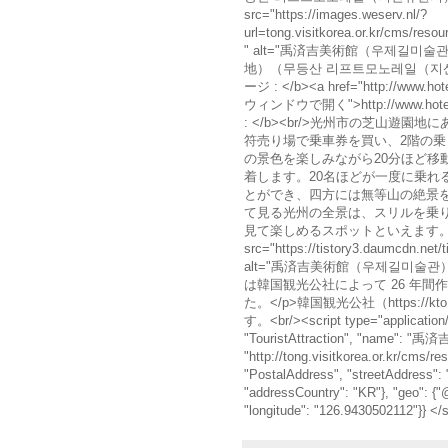
src="https://images.weserv.nl/?
url=tong.visitkorea.or.kr/cms/r
" alt="禹済吉美術館（우제길미술관
地）（무등산 리프트모노레일（지산유원지）） 
ージ : </b><a href="http://www.hotel
ウィンドウで開く">http://www.hotelmud
: </b><br/>光州市の芝山遊
符売り場で乗車券を買い、2階の
の景色を楽しみながら20分ほど移
着します。20名ほどが一度に乗れ
とができ、四方には無等山の絶景
て見る光州の全景は、スリルを乗
見て楽しめるスポットといえます。<br/><br
src="https://tistory3.daumcdn.net
alt="禹済吉美術館（우제길미술관）の写真" a
は韓国観光公社によって 26 年
た。</p>韓国観光公社（https://kto
す。<br/><script type="application/
"TouristAttraction", "name"
"http://tong.visitkorea.or.kr/cms/
"PostalAddress", "streetA
"addressCountry": "KR"}, "geo": {"
"longitude": "126.9430502112"}} </s