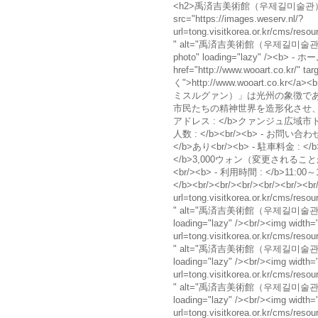
<h2>禹済吉美術館（우제길미술관）</h2
src="https://images.weserv.nl/?
url=tong.visitkorea.or.kr/cms/r
" alt="禹済吉美術館（우제길미술관
photo" loading="lazy" /><b> - ホ
href="http://www.wooart.co.kr/"
く">http://www.wooart.co.kr
ミスルグァン）」は光州の象徴で
市民たちの精神世界を造形化させ、光
アドレス : </b>クァンジュ広域市トン区
人数 : </b><br/><b> - お問い合わせ·
</b>あり<br/><b> - 駐車料金 : </
</b>3,000ウォン（変更され
<br/><b> - 利用時間 : </b>11:00～
</b><br/><br/><br/><br/><br/><br
url=tong.visitkorea.or.kr/cms/r
" alt="禹済吉美術館（우제길미술관
loading="lazy" /><br/><img width=
url=tong.visitkorea.or.kr/cms/r
" alt="禹済吉美術館（우제길미술관
loading="lazy" /><br/><img width=
url=tong.visitkorea.or.kr/cms/r
" alt="禹済吉美術館（우제길미술관
loading="lazy" /><br/><img width=
url=tong.visitkorea.or.kr/cms/r