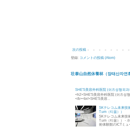
次の投稿
登録:
コメントの投稿 (Atom)
壮泰山自然休養林（장태산자연
SHE'S美容外科医院 (쉬즈성형외과
<h2>SHE'S美容外科医院 (쉬즈성형외과의
</b><br/>SHE'S美容...
SKテレコム未来技
T.um（티움））
SKテレコム未来技
T.um（티움）） - ホ
術体験館のICTミュージ