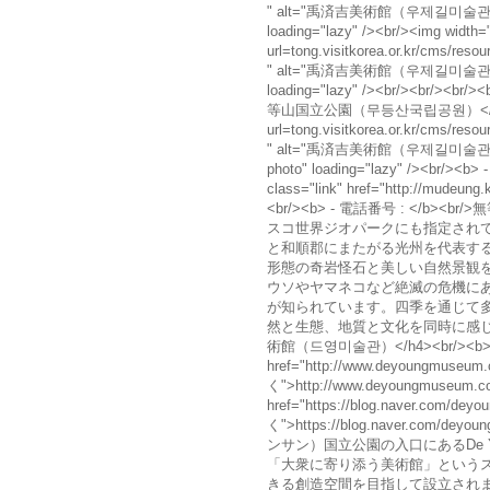
" alt="禹済吉美術館（우제길미술관
loading="lazy" /><br/><img width=
url=tong.visitkorea.or.kr/cms/r
" alt="禹済吉美術館（우제길미술관
loading="lazy" /><br/><br/><b
等山国立公園（무등산국립공원）</h4><img w
url=tong.visitkorea.or.kr/cms/r
" alt="禹済吉美術館（우제길미술관
photo" loading="lazy" /><br
class="link" href="http://mudeung.
<br/><b> - 電話番号 : </
スコ世界ジオパークにも指定され
と和順郡にまたがる光州を代表す
形態の奇岩怪石と美しい自然景観
ウソやヤマネコなど絶滅の危機にあ
が知られています。四季を通じて
然と生態、地質と文化を同時に感じること
術館（드영미술관）</h4><br/><b> 
href="http://www.deyoungmuseum
く">http://www.deyoungmuseum.co
href="https://blog.naver.com/d
く">https://blog.naver.com/de
ンサン）国立公園の入口にあるDe You
「大衆に寄り添う美術館」という
きる創造空間を目指して設立されまし