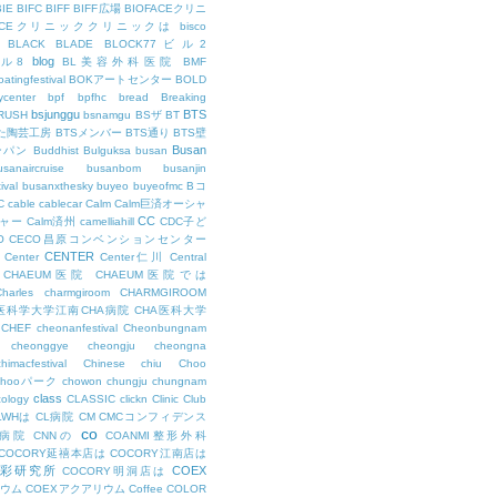
BIE
BIFC
BIFF
BIFF広場
BIOFACEクリニ
FACEクリニッククリニックは
bisco
BLACK
BLADE
BLOCK77ビル2
blog
ビル8
BL美容外科医院
BMF
oatingfestival
BOKアートセンター
BOLD
center
bpf
bpfhc
bread
Breaking
bsjunggu
BTS
RUSH
bsnamgu
BSザ
BT
した陶芸工房
BTSメンバー
BTS通り
BTS壁
Busan
ンパン
Buddhist
Bulguksa
busan
usanaircruise
busanbom
busanjin
ival
busanxthesky
buyeo
buyeofmc
Bコ
C
cable
cablecar
Calm
Calm巨済オーシャ
CC
ャー
Calm済州
camelliahill
CDC子ど
O
CECO昌原コンベンションセンター
CENTER
Center
Center仁川
Central
CHAEUM医院
CHAEUM医院では
Charles
charmgiroom
CHARMGIROOM
A医科学大学江南CHA病院
CHA医科大学
CHEF
cheonanfestival
Cheonbungnam
cheonggye
cheongju
cheongna
chimacfestival
Chinese
chiu
Choo
Chooパーク
chowon
chungju
chungnam
class
cology
CLASSIC
clickn
Clinic
Club
LWHは
CL病院
CM
CMCコンフィデンス
co
M病院
CNNの
COANMI整形外科
COCORY延禧本店は
COCORY江南店は
色彩研究所
COEX
COCORY明洞店は
ィウム
COEXアクアリウム
Coffee
COLOR