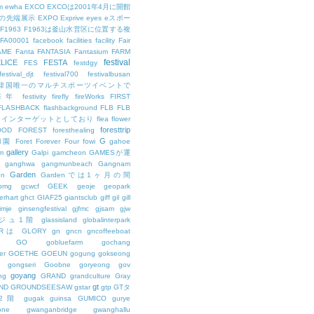
m
ewha
EXCO
EXCOは2001年4月に開館
の先端展示
EXPO
Exprive
eyes
eスポー
F1963
F1963は釜山水営区に位置する複
FA00001
facebook
facilities
facility
Fair
AME
Fanta
FANTASIA
Fantasium
FARM
festival
LICE
FESTA
FES
festdgy
festival_djt
festival700
festivalbusan
ALは韓国唯一のマルチスポーツイベントで
は毎年
festivity
firefly
fireWorks
FIRST
FLASHBACK
flashbackground
FLB
FLB
メインターゲットとしており
flea
flower
foresttrip
OOD
FOREST
foresthealing
G
和園
Foret
Forever
Four
fowi
gahoe
gallery
m
Galpi
gamcheon
GAMESが運
ganghwa
gangmunbeach
Gangnam
Garden
en
Gardenでは1ヶ月の間
bmg
gcwcf
GEEK
geoje
geopark
erhart
ghct
GIAF25
giantsclub
giff
gil
gill
imje
ginsengfestival
gjfmc
gjsam
gjw
ェジュ1階
glassisland
globalinterpark
URは
GLORY
gn
gncn
gncoffeeboat
GO
gobluefarm
gochang
er
GOETHE
GOEUN
gogung
gokseong
gongseri
Goobne
goryeong
gov
goyang
ng
GRAND
grandculture
Gray
gt
ND
GROUNDSEESAW
gstar
gtp
GTタ
2階
gugak
guinsa
GUMICO
gurye
one
gwanganbridge
gwanghallu