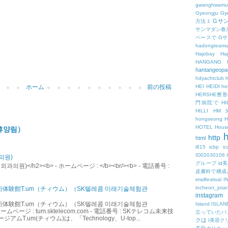
gwanghwamu
Gyeongju
Gy
Gサ
方法１
サンマダン春
ペースで
G
hadongteam
Hajobay
H
HANGANG
hantangeopa
hdyachtclub
h
HEI
HEIDI
hel
ホーム
前の投稿
HERSHE
門病院で
HI
HILLI
HM
hongseong
HOTEL
Hous
휴양림）
h
http
html
i815
icbp
i
ID02030106
의원)
グループ
id
원)</h2><b> - ホームページ : </b><br/><b> - 電話番号 :
皮膚科で構成
imsilfestival
I
incheon_jota
術体験館T.um（チィウム）（SK텔레콤 미래기술체험관
instagram
術体験館T.um（チィウム）（SK텔레콤 미래기술체험관
Island
ISLAN
ームページ : tum.sktelecom.com - 電話番号 : SKテレコム未来技
立っていたバ
アムT.um(チィウム)は、「Technology、U-top...
クは
I美容ク