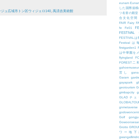
eunam
Euna
した国際規模
ンジュ広域市トン区ウィジェロ140
,
禹済吉美術館
ツ名誉の殿堂
合文化空間
FAIR
Fairy
F
FE
fe
Fe01
FESTIVAL
FESTIV
Festival
firstgarden1
は中華圏を
flyingland
F
FOREST二
gahoemuseu
営し
gana
Garam
gard
gayapark
g
geotourism
G
gimbapcity
g
GLADチ
GLOBALTO
gnmetaverse
godowoncent
Golf
gongju
Gowoonsesa
Grotto
GROU
ワー地下
gwangallimdr