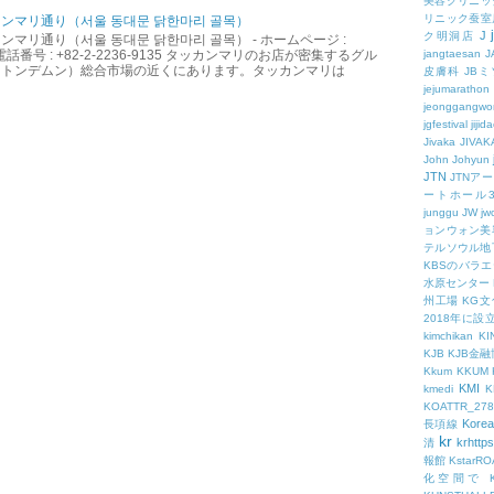
美容クリニッ
リニック蚕室
ンマリ通り（서울 동대문 닭한마리 골목）
J
ク明洞店
マリ通り（서울 동대문 닭한마리 골목） - ホームページ :
.kr - 電話番号 : +82-2-2236-9135 タッカンマリのお店が密集するグル
jangtaesan
J
（トンデムン）総合市場の近くにあります。タッカンマリは
皮膚科
JBミ
jejumarathon
jeonggangwo
jgfestival
jijid
Jivaka
JIVAK
John
Johyun
JTN
JTNア
ートホール
junggu
JW
jw
ョンウォン美
テルソウル地
KBSのバラ
水原センター
州工場
KG
2018年に
kimchikan
KI
KJB
KJB金
Kkum
KKUM
KMI
kmedi
KOATTR_278
Korea
長項線
kr
krhttps
清
報館
KstarR
化空間で