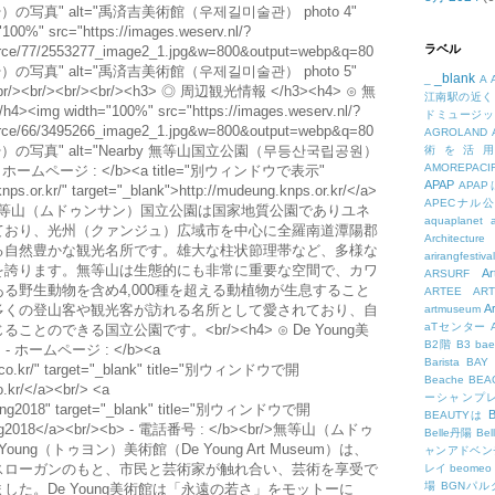
）の写真" alt="禹済吉美術館（우제길미술관） photo 4"
"100%" src="https://images.weserv.nl/?
ラベル
esource/77/2553277_image2_1.jpg&w=800&output=webp&q=80
）の写真" alt="禹済吉美術館（우제길미술관） photo 5"
_blank
_
A
r/><br/><br/><br/><br/><h3> ◎ 周辺観光情報 </h3><h4> ⊙ 無
江南駅の近く
idth="100%" src="https://images.weserv.nl/?
ドミュージッ
esource/66/3495266_image2_1.jpg&w=800&output=webp&q=80
AGROLAND
）の写真" alt="Nearby 無等山国立公園（무등산국립공원）
術を活
AMOREPACIF
/><b> - ホームページ : </b><a title="別ウィンドウで表示"
APAP
APA
knps.or.kr/" target="_blank">http://mudeung.knps.or.kr/</a>
APECナル
b><br/>無等山（ムドゥンサン）国立公園は国家地質公園でありユネ
aquaplanet
ており、光州（クァンジュ）広域市を中心に全羅南道潭陽郡
Architecture
る自然豊かな観光名所です。雄大な柱状節理帯など、多様な
arirangfestival
を誇ります。無等山は生態的にも非常に重要な空間で、カワ
Ar
ARSURF
る野生動物を含め4,000種を超える動植物が生息すること
ARTEE
A
多くの登山客や観光客が訪れる名所として愛されており、自
A
artmuseum
aTセンター
のできる国立公園です。<br/><h4> ⊙ De Young美
B2階
B3
bae
- ホームページ : </b><a
Barista
BAY
.co.kr/" target="_blank" title="別ウィンドウで開
Beache
BE
.kr/</a><br/> <a
ーシャンプ
eyoung2018" target="_blank" title="別ウィンドウで開
B
BEAUTYは
young2018</a><br/><b> - 電話番号 : </b><br/>無等山（ムドゥ
Belle丹陽
Be
ng（トゥヨン）美術館（De Young Art Museum）は、
ャンアドベン
スローガンのもと、市民と芸術家が触れ合い、芸術を享受で
レイ
beomeo
場
BGNパ
た。De Young美術館は「永遠の若さ」をモットーに