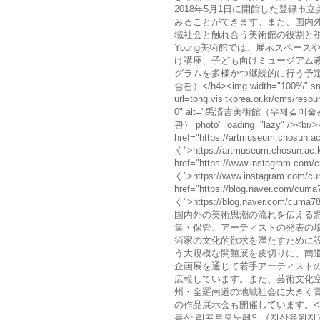
2018年5月1日に開館した登録
みることができます。また、国内
域社会と触れ合う美術館の役割と
Young美術館では、展示スペー
け講座、子ども向けミュージアム
グラムを多様かつ継続的に行う予定です。
술관）</h4><img width="100%" src="
url=tong.visitkorea.or.kr/cms/r
0" alt="禹済吉美術館（우제길미술
관） photo" loading="lazy" /><b
href="https://artmuseum.chosun
く">https://artmuseum.chosun.ac.k
href="https://www.instagram.co
く">https://www.instagram.com/c
href="https://blog.naver.com/c
く">https://blog.naver.com/c
国内外の美術思潮の流れを伝える
集・保管、アーティストの発表の
術家の文化的欲求を満たすために設
う大規模な開館展を皮切りに、南
企画展を通じて若手アーティスト
広報しています。また、芸術文化
州・全羅南道の地域社会に大きく
の作品展示会も開催しています。<b
등산 리프트모노레일（지산유원지））</h