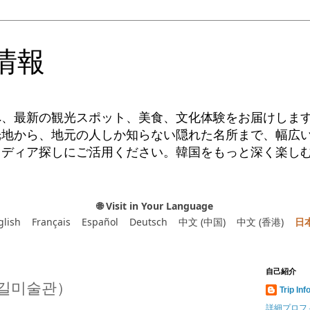
情報
へ、最新の観光スポット、美食、文化体験をお届けしま
光地から、地元の人しか知らない隠れた名所まで、幅広
イディア探しにご活用ください。韓国をもっと深く楽し
🌐 Visit in Your Language
glish
Français
Español
Deutsch
中文 (中国)
中文 (香港)
日
自己紹介
길미술관）
Trip Inf
詳細プロフ