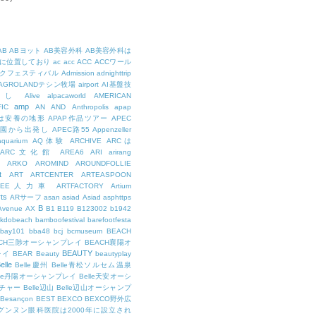
AB
ABヨット
AB美容外科
AB美容外科は
に位置しており
ac
acc
ACC
ACCワール
クフェスティバル
Admission
adnighttrip
AGROLANDテシン牧場
airport
AI基盤技
用し
Alive
alpacaworld
AMERICAN
amp
IC
AN
AND
Anthropolis
apap
Pは安養の地形
APAP作品ツアー
APEC
公園から出発し
APEC路55
Appenzeller
aquarium
AQ体験
ARCHIVE
ARCは
ARC文化館
AREA6
ARI
arirang
ARKO
AROMIND
AROUNDFOLLIE
t
ART
ARTCENTER
ARTEASPOON
RTEE人力車
ARTFACTORY
Artium
rts
ARサーフ
asan
asiad
Asiad
asphttps
B
Avenue
AX
B1
B119
B123002
b1942
kdobeach
bamboofestival
barefootfesta
bay101
bba48
bcj
bcmuseum
BEACH
ACH三陟オーシャンプレイ
BEACH襄陽オ
BEAUTY
レイ
BEAR
Beauty
beautyplay
elle
Belle慶州
Belle青松ソルセム温泉
lle丹陽オーシャンプレイ
Belle天安オーシ
チャー
Belle辺山
Belle辺山オーシャンプ
Besançon
BEST
BEXCO
BEXCO野外広
ルグンヌン眼科医院は2000年に設立され