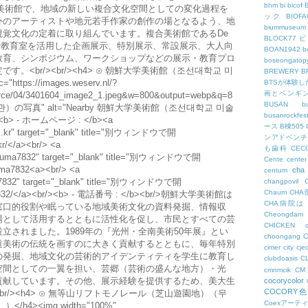
bhm
bi
bicof
市立美術館で、地域の新しい複合文化空間としての変化過程を
ック
BIO
外のアーティストや地元若手作家の創作の場となるよう、地
biummuseum
視覚文化の定着に取り組んでいます。複合美術館であるDe
BLOCK77
スや教育室を活用した企画展示、特別展示、常設展示、大人向
BOAN1942
b
教育、シンポジウム、ワークショップなどの展示・教育プロ
boseongatopy
<br/><br/><h4> ⊙ 朝鮮大学美術館（조선대학교 미
BREWERY
B
https://images.weserv.nl/?
BTSが体験
画とペンギ
esource/04/3401604_image2_1.jpeg&w=800&output=webp&q=8
BUSAN
b
관）の写真" alt="Nearby 朝鮮大学美術館（조선대학교 미술
busanrockfest
r/><b> - ホームページ : </b><a
ース
B棟505
.ac.kr" target="_blank" title="別ウィンドウで開
ンアドベンチ
r/</a><br/> <a
も歯科
CEC
m/cuma7832" target="_blank" title="別ウィンドウで開
Cente
center
uma7832<a><br/> <a
cha
centum
uma7832" target="_blank" title="別ウィンドウで開
changpovil
Chaum
CH
uma7832/</a><br/><b> - 電話番号 : </b><br/>朝鮮大学美術館は
CHA病院は
窓口的役割や眠っている地域美術文化の資料発掘、情報収
Cheongdam
場として活用するとともに活性化を促し、市民とすべての芸
CHICKEN
立されました。1989年の『光州・全南美術50年展』とい
choongang
道美術の伝統を画すのに大きく貢献するとともに、毎年特別
cimer
city
cje
の発掘、地域文化の芸術的アイデンティティを学生に教育し
clubdoasis
C
空間としての一翼を担い、芸郷（芸術の盛んな地方）・光
cmnmcik
C
貢献しています。その他、展示経験を提供するため、美大生
cocorycolor
COCORY
r/><h4> ⊙ 無等山リフトモノレール（芝山遊園地）（무
Coexアーテ
4><img width="100%"