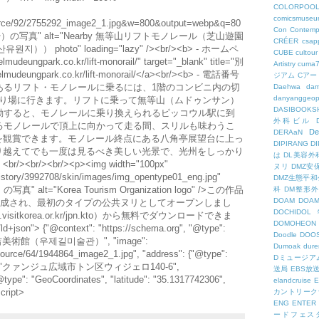
COLORPOO
comicsmuseu
esource/92/2755292_image2_1.jpg&w=800&output=webp&q=80
Con
Contemp
）の写真" alt="Nearby 無等山リフトモノレール（芝山遊園
CRÉER
csapp
photo" loading="lazy" /><br/><b> - ホームペ
CUBE
cultour
mudeungpark.co.kr/lift-monorail/" target="_blank" title="別
Artistry
cuma
eungpark.co.kr/lift-monorail/</a><br/><b> - 電話番号
ジアム
Cアー
園地にあるリフト・モノレールに乗るには、1階のコンビニ内の切
Daehwa
dam
danyanggeop
乗り場に行きます。リフトに乗って無等山（ムドゥンサン）
DASIBOOKS
動すると、モノレールに乗り換えられるピッコウル駅に到
外科ビル
るモノレールで頂上に向かって走る間、スリルも味わうこ
De
DERAaN
を観賞できます。モノレール終点にある八角亭展望台に上っ
DIPIRANG
D
り越えてでも一度は見るべき美しい光景で、光州をしっかり
は
DL美容外
/><br/><p><img width="100px"
ヌリ
DMZ安
/tistory/3992708/skin/images/img_opentype01_eng.jpg"
DMZ生態平和
lt="Korea Tourism Organization logo" />この作品
科
DM整形
DOAM
DO
間作成され、最初のタイプの公共ヌリとしてオープンしまし
DOCHID
.visitkorea.or.kr/jpn.kto）から無料でダウンロードできま
DOMOHEON
ld+json"> {"@context": "https://schema.org", "@type":
Doodle
DOO
: "禹済吉美術館（우제길미술관）", "image":
Dumoak
dure
resource/64/1944864_image2_1.jpg", "address": {"@type":
Dミュージア
ddress": "クァンジュ広域市トン区ウィジェロ140-6",
送局
EBS放
@type": "GeoCoordinates", "latitude": "35.1317742306",
elandcruise
E
cript>
カントリーク
ENG
ENTER
ードフェス