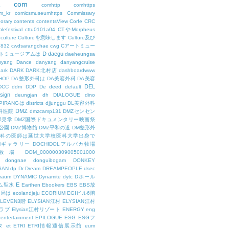
com
L
comhttp
comhttps
m_kr
comicsmuseumhttps
Commissary
orary
contents
contentsView
Corfe
CRC
lefestival
cttu0101a04
CTやMorpheus
culture
Cultureを意味します
Culture及び
7832
cwdsarangchae
cwg
Cアートミュー
D
daegu
トミュージアムは
daeheungsa
yang
Dance
danyang
danyangcruise
ark
DARK
DARK北村店
dashboardwww
HOP
DA整形外科は
DA美容外科
DA美容
DEL
DCC
ddm
DDP
De
deed
default
sign
deungjan
dh
DIALOGUE
dino
IPIRANGは
districts
djjunggu
DL美容外科
DMZ
科医院
dmzcamp131
DMZセンセン
保見学
DMZ国際ドキュメンタリー映画祭
公園
DMZ博物館
DMZ平和の道
DM整形外
外科の医師は延世大学校医科大学出身で
AMギャラリー
DOCHIDOLアルパカ牧場
OL牧場
DOM_000000309005001000
dongnae
donguibogam
DONKEY
SAN
dp
Dr
Dream
DREAMPEOPLE
dsec
raum
DYNAMIC
Dynamite
dytc
Dホール
E
ム聖水
Earthen
Ebookers
EBS
EBS放
送局は
ecolandjeju
ECORIUM
EGIビル6階
LEVEN3階
ELYSIAN江村
ELYSIAN江村
ラブ
Elysian江村リゾート
ENERGY
eng
entertainment
EPILOGUE
ESG
ESGフ
タ
et
ETRI
ETRI情報通信展示館
eum