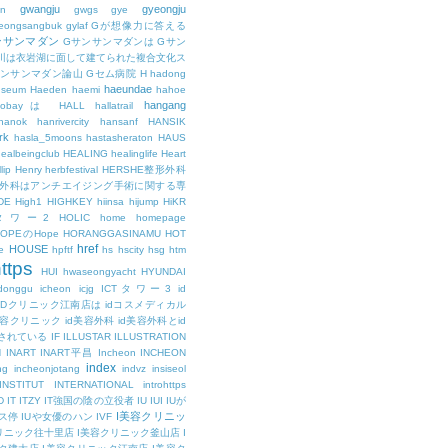
gwangju
gyeongju
n
gwgs
gye
eongsangbuk
gylaf
Gが想像力に答える
ンサンマダン
Gサンサンマダンは
Gサン
川は衣岩湖に面して建てられた複合文化ス
サンサンマダン論山
Gセム病院
H
hadong
haeundae
useum
Haeden
haemi
hahoe
hangang
ajobayは
HALL
hallatrail
hanok
hanrivercity
hansanf
HANSIK
rk
hasla_5moons
hastasheraton
HAUS
ealbeingclub
HEALING
healinglife
Heart
lip
Henry
herbfestival
HERSHE整形外科
整形外科はアンチエイジング手術に関する専
DE
High1
HIGHKEY
hiinsa
hijump
HiKR
タワー2
HOLIC
home
homepage
HOPEのHope
HORANGGASINAMU
HOT
href
HOUSE
e
hpftf
hs
hscity
hsg
htm
ttps
HUI
hwaseongyacht
HYUNDAI
cdonggu
icheon
icjg
ICTタワー3
id
IDクリニック江南店は
idコスメディカル
美容クリニック
id美容外科
id美容外科とid
されている
IF
ILLUSTAR
ILLUSTRATION
N
INART
INART平昌
Incheon
INCHEON
index
ng
incheonjotang
indvz
insiseol
INSTITUT
INTERNATIONAL
introhttps
D
IT
ITZY
IT強国の陰の立役者
IU
IUI
IUが
I美容クリニッ
ス停
IUや女優のハン
IVF
リニック往十里店
I美容クリニック釜山店
I