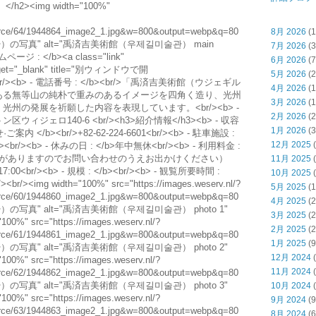
><img width="100%"
esource/64/1944864_image2_1.jpg&w=800&output=webp&q=80
8月 2026
(1
）の写真" alt="禹済吉美術館（우제길미술관） main
7月 2026
(3
ームページ : </b><a class="link"
6月 2026
(7
 target="_blank" title="別ウィンドウで開
5月 2026
(2
</a><br/><b> - 電話番号 : </b><br/>「禹済吉美術館（ウジェギル
4月 2026
(1
ある無等山の純朴で重みのあるイメージを四角く造り、光州
3月 2026
(1
州の発展を祈願した内容を表現しています。<br/><b> -
2月 2026
(2
ウィジェロ140-6 <br/><h3>紹介情報</h3><b> - 収容
1月 2026
(3
ご案内 </b><br/>+82-62-224-6601<br/><b> - 駐車施設 :
12月 2025
(
b><br/><b> - 休みの日 : </b>年中無休<br/><b> - 利用料金 :
ることがありますのでお問い合わせのうえお出かけください）
11月 2025
(
17:00<br/><b> - 規模 : </b><br/><b> - 観覧所要時間 :
10月 2025
(
/><br/><img width="100%" src="https://images.weserv.nl/?
5月 2025
(1
esource/60/1944860_image2_1.jpg&w=800&output=webp&q=80
4月 2025
(2
）の写真" alt="禹済吉美術館（우제길미술관） photo 1"
3月 2025
(2
"100%" src="https://images.weserv.nl/?
2月 2025
(2
esource/61/1944861_image2_1.jpg&w=800&output=webp&q=80
1月 2025
(9
）の写真" alt="禹済吉美術館（우제길미술관） photo 2"
12月 2024
(
"100%" src="https://images.weserv.nl/?
11月 2024
(
esource/62/1944862_image2_1.jpg&w=800&output=webp&q=80
）の写真" alt="禹済吉美術館（우제길미술관） photo 3"
10月 2024
(
"100%" src="https://images.weserv.nl/?
9月 2024
(9
esource/63/1944863_image2_1.jpg&w=800&output=webp&q=80
8月 2024
(6