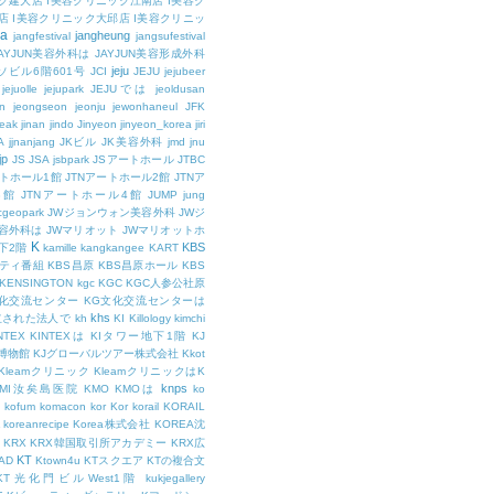
ク建大店
I美容クリニック江南店
I美容ク
店
I美容クリニック大邱店
I美容クリニッ
ja
jangheung
jangfestival
jangsufestival
AYJUN美容外科は
JAYJUN美容形成外科
jeju
ソビル6階601号
JCI
JEJU
jejubeer
jejuolle
jejupark
JEJUでは
jeoldusan
n
jeongseon
jeonju
jewonhaneul
JFK
aeak
jinan
jindo
Jinyeon
jinyeon_korea
jiri
A
jjnanjang
JKビル
JK美容外科
jmd
jnu
jp
JS
JSA
jsbpark
JSアートホール
JTBC
ートホール1館
JTNアートホール2館
JTNア
3館
JTNアートホール4館
JUMP
jung
cgeopark
JWジョンウォン美容外科
JWジ
容外科は
JWマリオット
JWマリオットホ
K
KBS
下2階
kamille
kangkangee
KART
エティ番組
KBS昌原
KBS昌原ホール
KBS
KENSINGTON
kgc
KGC
KGC人参公社原
文化交流センター
KG文化交流センターは
khs
設立された法人で
kh
KI
Killology
kimchi
NTEX
KINTEXは
KIタワー地下1階
KJ
融博物館
KJグローバルツアー株式会社
Kkot
Kleamクリニック
KleamクリニックはK
knps
KMI汝矣島医院
KMO
KMOは
ko
kofum
komacon
kor
Kor
korail
KORAIL
koreanrecipe
Korea株式会社
KOREA沈
KRX
KRX韓国取引所アカデミー
KRX広
KT
OAD
Ktown4u
KTスクエア
KTの複合文
KT光化門ビルWest1階
kukjegallery