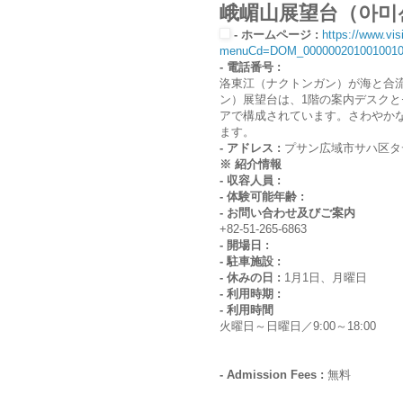
峨嵋山展望台（아미
- ホームページ :
https://www.vis
menuCd=DOM_0000002010010010
- 電話番号 :
洛東江（ナクトンガン）が海と合
ン）展望台は、1階の案内デスクと
アで構成されています。さわやか
ます。
- アドレス :
プサン広域市サハ区タ
※ 紹介情報
- 収容人員 :
- 体験可能年齢 :
- お問い合わせ及びご案内
+82-51-265-6863
- 開場日 :
- 駐車施設 :
- 休みの日 :
1月1日、月曜日
- 利用時期 :
- 利用時間
火曜日～日曜日／9:00～18:00
- Admission Fees :
無料