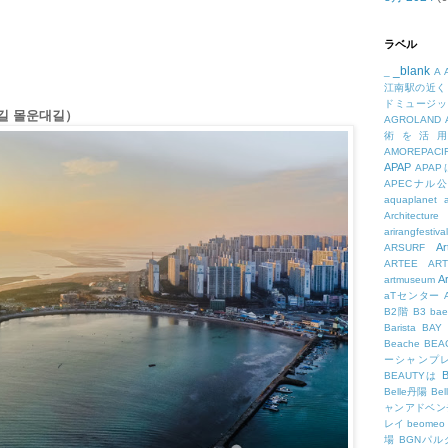
ラベル
_blank
_
A
江南駅の近く
ドミュージッ
길 몰운대길）
AGROLAND
術を活
AMOREPACIF
APAP
APA
APECナル
aquaplanet
Architecture
arirangfestival
Ar
ARSURF
ARTEE
A
A
artmuseum
aTセンター
B2階
B3
bae
Barista
BAY
Beache
BE
ーシャンプ
B
BEAUTYは
Belle丹陽
Be
ャンアドベン
レイ
beomeo
場
BGNパ