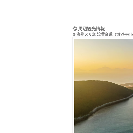
◎ 周辺観光情報
⊙ 海岸ヌリ道 没雲台道（해안누리