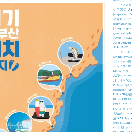
美容クリニッ
リニック蚕室
J
ク明洞店
jangtaesan
J
皮膚科
JBミ
jejumarathon
jeonggangwo
jgfestival
jijid
Jivaka
JIVAK
John
Johyun
JTN
JTNア
ートホール
junggu
JW
jw
ョンウォン美
テルソウル地
KBSのバラ
水原センター
州工場
KG
2018年に
kimchikan
KI
KJB
KJB金
Kkum
KKUM
KMI
kmedi
KOATTR_278
Korea
長項線
kr
krhttps
清
報館
KstarR
化空間で