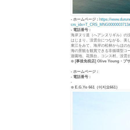
- ホームページ :
https://www.durunu
crs_idx=T_CRS_MNG0000003713
- 電話番号 :
海岸ヌリ道（へアンヌリギル）の
はじまり、没雲台につながる、美
東江をみて、海岸の松林からほの
海の景観を観賞できる非循環型コー
遊園地、花孫台、コンス村、没雲
⊙ [事後免税店] Olive You
- ホームページ :
- 電話番号 :
-
⊙ E.G.Yo 661（이지요661）