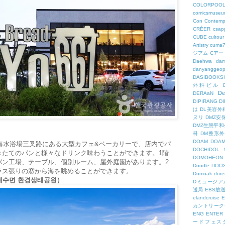
COLORPOO
comicsmuseu
Con
Contemp
CRÉER
csapp
CUBE
cultour
Artistry
cuma
ジアム
Cアー
Daehwa
dam
danyanggeop
DASIBOOKS
外科ビル
De
DERAaN
DIPIRANG
D
は
DL美容外
ヌリ
DMZ安
DMZ生態平和
科
DM整形
DOAM
DO
デポ）海水浴場三叉路にある大型カフェ&ベーカリーで、店内でパ
DOCHID
きたてのパンと様々なドリンク味わうことができます。1階
DOMOHEON
パン工場、テーブル、個別ルーム、屋外庭園があります。2
Doodle
DOO
ラス張りの窓から海を眺めることができます。
Dumoak
dure
내수면 환경생태공원）
Dミュージア
送局
EBS放
elandcruise
E
カントリーク
ENG
ENTER
ードフェス