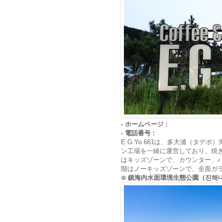
- ホームページ :
- 電話番号 :
E.G.Yo 661は、多大浦（タ
ン工場を一緒に運営しており、焼
はキッズゾーンで、カウンター、
階はノーキッズゾーンで、全面ガ
⊙ 鎮海内水面環境生態公園（진해