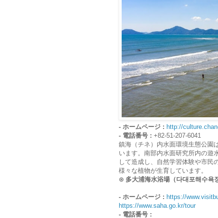
- ホームページ :
http://culture.cha
- 電話番号 :
+82-51-207-6041
鎮海（チネ）内水面環境生態公園
います。南部内水面研究所内の遊水
して造成し、自然学習体験や市民の
様々な植物が生育しています。
⊙ 多大浦海水浴場（다대포해수욕
- ホームページ :
https://www.visitb
https://www.saha.go.kr/tour
- 電話番号 :