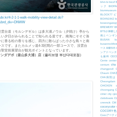
bhm
bi
bicof
ック
BIO
biummuseum
BLOCK77
bi.kr/4-2-1-1-walk-mobility-view-detail.do?
BOAN1942
b
&brd_div=DNWW
boseongatopy
BREWERY
B
没雲台道（モルンデギル）は多大浦ノウル（夕焼け）亭から
BTSが体験
画とペンギ
しい夕日がみられることで知られる道です。南海にそそぐ洛
BUSAN
b
かに香る松の香りを感じ、四方に散らばった小さな島々と南
busanrockfest
スです。またカルメッ道4-3区間の一部コースで、没雲台
ース
B棟505
台聖堂前展望台が観光ポイントとなっています。
ンアドベンチ
ng・プサンダデポ（釜山多大浦）店（올리브영 부산다대포점）
も歯科
CEC
Cente
center
cha
centum
changpovil
Chaum
CH
CHA病院は
Cheongdam
CHICKEN
choongang
cimer
city
cje
clubdoasis
C
cmnmcik
C
cocorycolor
COCORY
Coexアーテ