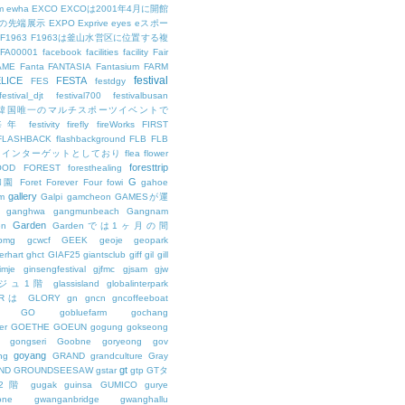
m
ewha
EXCO
EXCOは2001年4月に開館
の先端展示
EXPO
Exprive
eyes
eスポー
F1963
F1963は釜山水営区に位置する複
FA00001
facebook
facilities
facility
Fair
AME
Fanta
FANTASIA
Fantasium
FARM
festival
LICE
FESTA
FES
festdgy
festival_djt
festival700
festivalbusan
ALは韓国唯一のマルチスポーツイベントで
は毎年
festivity
firefly
fireWorks
FIRST
FLASHBACK
flashbackground
FLB
FLB
メインターゲットとしており
flea
flower
foresttrip
OOD
FOREST
foresthealing
G
和園
Foret
Forever
Four
fowi
gahoe
gallery
m
Galpi
gamcheon
GAMESが運
ganghwa
gangmunbeach
Gangnam
Garden
en
Gardenでは1ヶ月の間
bmg
gcwcf
GEEK
geoje
geopark
erhart
ghct
GIAF25
giantsclub
giff
gil
gill
imje
ginsengfestival
gjfmc
gjsam
gjw
ェジュ1階
glassisland
globalinterpark
URは
GLORY
gn
gncn
gncoffeeboat
GO
gobluefarm
gochang
er
GOETHE
GOEUN
gogung
gokseong
gongseri
Goobne
goryeong
gov
goyang
ng
GRAND
grandculture
Gray
gt
ND
GROUNDSEESAW
gstar
gtp
GTタ
2階
gugak
guinsa
GUMICO
gurye
one
gwanganbridge
gwanghallu