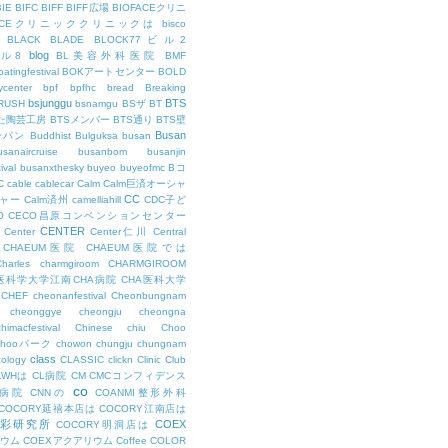
BIE
BIFC
BIFF
BIFF広場
BIOFACEクリニ
FACEクリニッククリニックは
bisco
BLACK
BLADE
BLOCK77ビル2
blog
ビル8
BL美容外科医院
BMF
oatingfestival
BOKアートセンター
BOLD
center
bpf
bpfhc
bread
Breaking
bsjunggu
BTS
RUSH
bsnamgu
BSザ
BT
した陶芸工房
BTSメンバー
BTS通り
BTS壁
Busan
ンパン
Buddhist
Bulguksa
busan
usanaircruise
busanbom
busanjin
ival
busanxthesky
buyeo
buyeofmc
Bコ
C
cable
cablecar
Calm
Calm巨済オーシャ
CC
ャー
Calm済州
camelliahill
CDC子ど
O
CECO昌原コンベンションセンター
CENTER
Center
Center仁川
Central
CHAEUM医院
CHAEUM医院では
Charles
charmgiroom
CHARMGIROOM
A医科学大学江南CHA病院
CHA医科大学
CHEF
cheonanfestival
Cheonbungnam
cheonggye
cheongju
cheongna
chimacfestival
Chinese
chiu
Choo
Chooパーク
chowon
chungju
chungnam
class
cology
CLASSIC
clickn
Clinic
Club
LWHは
CL病院
CM
CMCコンフィデンス
co
M病院
CNNの
COANMI整形外科
COCORY延禧本店は
COCORY江南店は
色彩研究所
COEX
COCORY明洞店は
ィウム
COEXアクアリウム
Coffee
COLOR