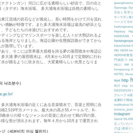
（ナクトンガン）河口に広がる素晴らしい砂浜で、日の出と
gwanghwamu
Gyeongju
Gy
浦（タデポ）海水浴場。 多大浦海水浴場は自然の素晴らし
Gサ
方法１
サンマダン春
洛東江流域の岩石などが風化し、長い時間をかけて川を流れ
ペースで
G
かい感触が特徴です。また多大浦海水浴場は遠浅の砂浜とな
hadongteam
く、子どもたちの水遊びにおすすめです。
Hajobay
H
ーディングなどマリンスポーツを楽しむ人々が大勢訪れるよ
HANGANG
れる海岸となりました。海辺公園や生態探訪路ができてから
hantangeopa
人が急増しています。
hdyachtclub
h
HEI
HEIDI
hel
があり、そこには世界最大規模を誇る夢の落照噴水や海辺公
HERSHE
多大浦 夢の落照噴水は、4月末から10月まで定期的に行わ
門病院で
HI
て水が踊るように吹き出し、大変素晴らしい光景となりま
HILLI
HM
hongseong
HOTEL
Hous
h
http
html
의 낙조분수）
i815
icbp
i
ID02030106
a.go.kr/
グループ
id
皮膚科で構成
、多大浦海水浴場の近くにある音楽噴水で、音楽と照明に合
imsilfestival
I
2,519平方メートル、最大水の高さ55メートルで、K-
incheon_jota
instagram
60曲余りの様々なジャンルの音楽に合わせて鶴の羽の形、
Island
ISLAN
様な形が演出されます。毎年４月から10月まで運営され
立っていたバ
クは
I美容ク
ンジ（세븐비치 어싱 챌린지）