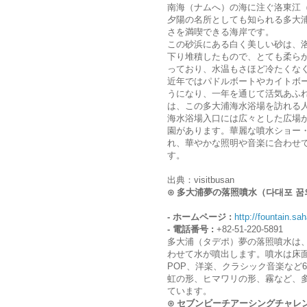
南海（ナムへ）の海に注ぐ洛東江
夕陽の名所としても知られる多大
さを満喫できる海岸です。
この砂浜にある白く美しい砂は、
下り堆積したもので、とても柔ら
っており、水温もさほど冷たくな
近年ではパドルボートやカイトボ
うになり、一年を通じて活気あふ
は、この多大浦海水浴場を訪れる
海水浴場入口には広々とした広場
園があります。華麗な噴水ショー・
れ、華やかな照明や音楽に合わせ
す。
出典：visitbusan
⊙ 多大浦夢の落照噴水（다대포 꿈
- ホームページ :
http://fountain.sah
- 電話番号 :
+82-51-220-5891
多大浦（タデポ）夢の落照噴水は
わせて水が噴出します。噴水は床面積
POP、洋楽、クラシック音楽など
虹の形、ヒマワリの形、霧など、多
ています。
⊙ セブンビーチアーシングチャレ