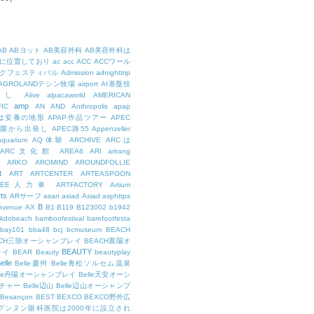
AB
ABヨット
AB美容外科
AB美容外科は
に位置しており
ac
acc
ACC
ACCワール
クフェスティバル
Admission
adnighttrip
AGROLANDテシン牧場
airport
AI基盤技
用し
Alive
alpacaworld
AMERICAN
amp
IC
AN
AND
Anthropolis
apap
Pは安養の地形
APAP作品ツアー
APEC
公園から出発し
APEC路55
Appenzeller
aquarium
AQ体験
ARCHIVE
ARCは
ARC文化館
AREA6
ARI
arirang
ARKO
AROMIND
AROUNDFOLLIE
t
ART
ARTCENTER
ARTEASPOON
RTEE人力車
ARTFACTORY
Artium
rts
ARサーフ
asan
asiad
Asiad
asphttps
B
Avenue
AX
B1
B119
B123002
b1942
kdobeach
bamboofestival
barefootfesta
bay101
bba48
bcj
bcmuseum
BEACH
ACH三陟オーシャンプレイ
BEACH襄陽オ
BEAUTY
レイ
BEAR
Beauty
beautyplay
elle
Belle慶州
Belle青松ソルセム温泉
lle丹陽オーシャンプレイ
Belle天安オーシ
チャー
Belle辺山
Belle辺山オーシャンプ
Besançon
BEST
BEXCO
BEXCO野外広
ルグンヌン眼科医院は2000年に設立され