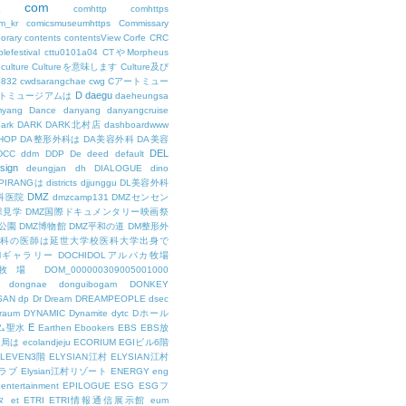
com
L
comhttp
comhttps
m_kr
comicsmuseumhttps
Commissary
orary
contents
contentsView
Corfe
CRC
lefestival
cttu0101a04
CTやMorpheus
culture
Cultureを意味します
Culture及び
7832
cwdsarangchae
cwg
Cアートミュー
D
daegu
トミュージアムは
daeheungsa
yang
Dance
danyang
danyangcruise
ark
DARK
DARK北村店
dashboardwww
HOP
DA整形外科は
DA美容外科
DA美容
DEL
DCC
ddm
DDP
De
deed
default
sign
deungjan
dh
DIALOGUE
dino
IPIRANGは
districts
djjunggu
DL美容外科
DMZ
科医院
dmzcamp131
DMZセンセン
保見学
DMZ国際ドキュメンタリー映画祭
公園
DMZ博物館
DMZ平和の道
DM整形外
外科の医師は延世大学校医科大学出身で
AMギャラリー
DOCHIDOLアルパカ牧場
OL牧場
DOM_000000309005001000
dongnae
donguibogam
DONKEY
SAN
dp
Dr
Dream
DREAMPEOPLE
dsec
raum
DYNAMIC
Dynamite
dytc
Dホール
E
ム聖水
Earthen
Ebookers
EBS
EBS放
送局は
ecolandjeju
ECORIUM
EGIビル6階
LEVEN3階
ELYSIAN江村
ELYSIAN江村
ラブ
Elysian江村リゾート
ENERGY
eng
entertainment
EPILOGUE
ESG
ESGフ
タ
et
ETRI
ETRI情報通信展示館
eum