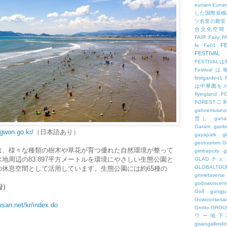
eunam
Euna
した国際規模
ツ名誉の殿堂
合文化空間
FAIR
Fairy
F
FE
fe
Fe01
FESTIVAL
FESTIV
Festival
firstgarden1
は中華圏を
flyingland
F
FOREST二
gahoemuseu
営し
gana
Garam
gard
ngwon.go.kr/
（日本語あり）
gayapark
g
geotourism
G
は、様々な種類の樹木や草花が育つ優れた自然環境が整って
gimbapcity
g
地周辺の83.897平方メートルを環境にやさしい生態公園と
GLADチ
GLOBALTO
休息空間として活用しています。生態公園には約65種の
gnmetaverse
godowoncent
장）
Golf
gongju
Gowoonsesa
usan.net/kr/index.do
Grotto
GROU
ワー地下
gwangallimdr