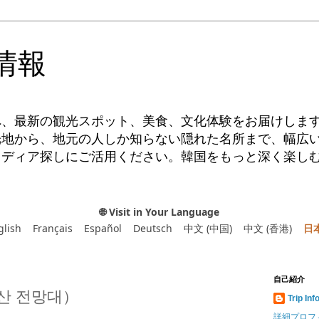
情報
へ、最新の観光スポット、美食、文化体験をお届けしま
光地から、地元の人しか知らない隠れた名所まで、幅広
イディア探しにご活用ください。韓国をもっと深く楽し
🌐 Visit in Your Language
glish
Français
Español
Deutsch
中文 (中国)
中文 (香港)
日
自己紹介
산 전망대）
Trip Inf
詳細プロフ