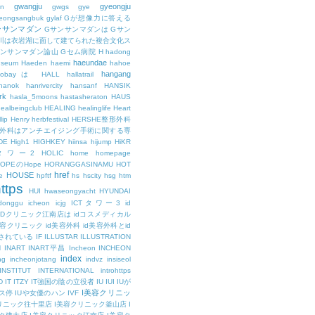
gwangju
gyeongju
n
gwgs
gye
eongsangbuk
gylaf
Gが想像力に答える
ンサンマダン
Gサンサンマダンは
Gサン
川は衣岩湖に面して建てられた複合文化ス
サンサンマダン論山
Gセム病院
H
hadong
haeundae
useum
Haeden
haemi
hahoe
hangang
ajobayは
HALL
hallatrail
hanok
hanrivercity
hansanf
HANSIK
rk
hasla_5moons
hastasheraton
HAUS
ealbeingclub
HEALING
healinglife
Heart
lip
Henry
herbfestival
HERSHE整形外科
整形外科はアンチエイジング手術に関する専
DE
High1
HIGHKEY
hiinsa
hijump
HiKR
タワー2
HOLIC
home
homepage
HOPEのHope
HORANGGASINAMU
HOT
href
HOUSE
e
hpftf
hs
hscity
hsg
htm
ttps
HUI
hwaseongyacht
HYUNDAI
cdonggu
icheon
icjg
ICTタワー3
id
IDクリニック江南店は
idコスメディカル
美容クリニック
id美容外科
id美容外科とid
されている
IF
ILLUSTAR
ILLUSTRATION
N
INART
INART平昌
Incheon
INCHEON
index
ng
incheonjotang
indvz
insiseol
INSTITUT
INTERNATIONAL
introhttps
D
IT
ITZY
IT強国の陰の立役者
IU
IUI
IUが
I美容クリニッ
ス停
IUや女優のハン
IVF
リニック往十里店
I美容クリニック釜山店
I