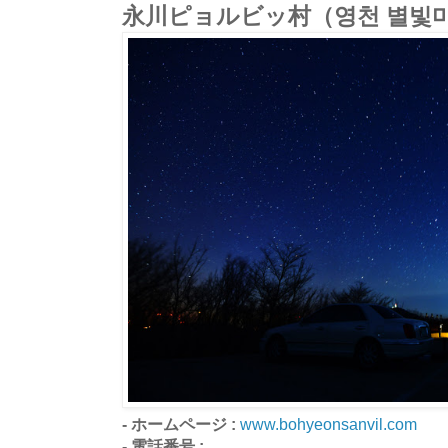
永川ピョルビッ村（영천 별빛
- ホームページ :
www.bohyeonsanvil.com
- 電話番号 :