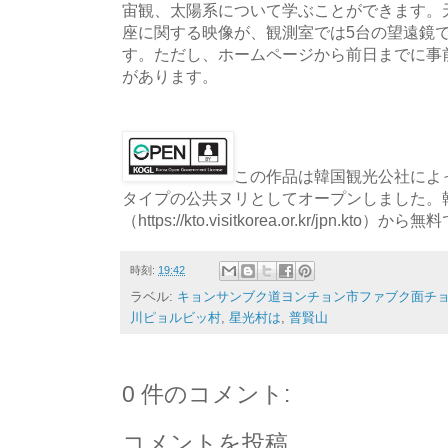
宙観、太陽系について学ぶことができます。
座に関する映像が、観測室では5台の望遠鏡
す。ただし、ホームページから前日までに事
があります。
この作品は韓国観光公社によっ
タイプの公共ヌリとしてオープンしました。
（https://kto.visitkorea.or.kr/jpn.
時刻:
19:42
ラベル:
キョンサンブク道ヨンチョン市ファブク面チョ
川ピョルビッ村
,
星光村は
,
普賢山
0 件のコメント:
コメントを投稿