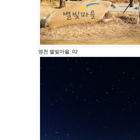
영천 별빛마을_02