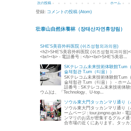
次の投稿
ホーム
登録:
コメントの投稿 (Atom)
壮泰山自然休養林（장태산자연휴양림）
SHE'S美容外科医院 (쉬즈성형외과의원)
<h2>SHE'S美容外科医院 (쉬즈성형외과의원)</h2
<br/><b> - 電話番号 : </b><br/>SHE'S美容...
SKテレコム未来技術体験館T.um
술체험관 T.um（티움））
SKテレコム未来技術体験館T.um
술체험관 T.um（티움）） - ホームページ 
話番号 : SKテレコム未来技術体験
ウム)は、「Technology、U-top...
ソウル東大門タッカンマリ通り（서
ソウル東大門タッカンマリ通り（서울
ームページ : tour.jongno.go.kr - 
ンマリのお店が密集するグルメ通
合市場の近くにあります。タッカン