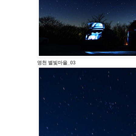
영천 별빛마을_03