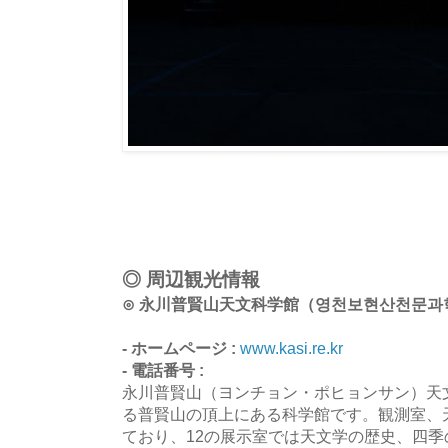
◎ 周辺観光情報
⊙ 永川普賢山天文科学館（영천보현산천문과
- ホームページ :
www.kasi.re.kr
- 電話番号 :
永川普賢山（ヨンチョン・ポヒョンサン）天
る普賢山の頂上にある科学館です。観測室、
ており、12の展示室では天文学の歴史、四