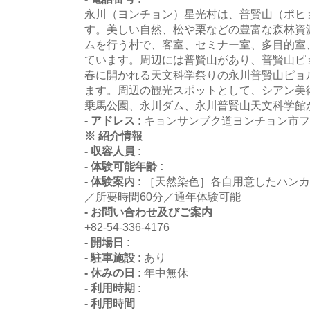
永川（ヨンチョン）星光村は、普賢山（ポヒ
す。美しい自然、松や栗などの豊富な森林資
ムを行う村で、客室、セミナー室、多目的室
ています。周辺には普賢山があり、普賢山ピ
春に開かれる天文科学祭りの永川普賢山ピョ
ます。周辺の観光スポットとして、シアン美
乗馬公園、永川ダム、永川普賢山天文科学館
- アドレス :
キョンサンブク道ヨンチョン市フ
※ 紹介情報
- 収容人員 :
- 体験可能年齢 :
- 体験案内 :
［天然染色］各自用意したハンカ
／所要時間60分／通年体験可能
- お問い合わせ及びご案内
+82-54-336-4176
- 開場日 :
- 駐車施設 :
あり
- 休みの日 :
年中無休
- 利用時期 :
- 利用時間