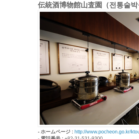
伝統酒博物館山査園（전통술박
- ホームページ :
http://www.pocheon.go.kr/kto
- 電話番号 :
+82-31-531-9300