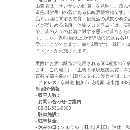
山査園は「サンザシの庭園」を意味し、澄ん
道抱川雲岳山の麓にある伝統酒博物館です。
品やお酒に関する教育、伝統酒の試飲や肴の
どが楽しめる場所。体験プログラムでは、実
で、昔の人々のお酒に対する思いや昔ながら
す。また、20種類以上の伝統酒の試飲もあ
学ぶことができます。毎年2回ずつ、韓国で
イベントが実施されます。
実際にお酒の醸造に使用される500種類の伝
ます。この場所は「生態系環境建築大賞」を
育観光部主催の「韓国スタイル優秀空間」に
- アドレス :
京畿道 抱川市 花峴面 花東路 432
※ 紹介情報
- 収容人数 :
- お問い合わせ·ご案内
+82-31-531-9300
- 駐車施設 :
- 駐車料金 :
- 休みの日 :
ソルラル（旧暦1月1日）連休、秋