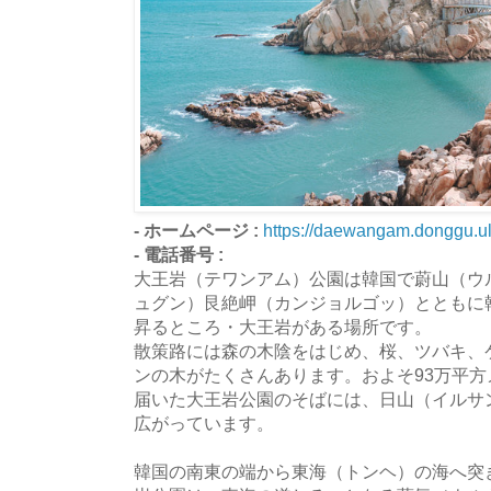
- ホームページ :
https://daewangam.donggu.ul
- 電話番号 :
大王岩（テワンアム）公園は韓国で蔚山（ウ
ュグン）艮絶岬（カンジョルゴッ）とともに
昇るところ・大王岩がある場所です。
散策路には森の木陰をはじめ、桜、ツバキ、
ンの木がたくさんあります。およそ93万平
届いた大王岩公園のそばには、日山（イルサ
広がっています。
韓国の南東の端から東海（トンヘ）の海へ突