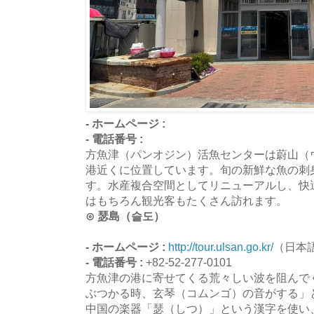
- ホームページ :
- 電話番号 :
方魚津（パンオジン）活魚センターは蔚山（
港近くに位置しています。旬の新鮮な魚の刺
す。水産複合空間としてリニューアルし、快
はもちろん観光客もたくさん訪れます。
⊙ 瑟島（슬도）
- ホームページ :
http://tour.ulsan.go.kr/
（日本
- 電話番号 :
+82-52-277-0101
方魚津の港に寄せてくる荒々しい波を阻んで
ぶつかる時、玄琴（コムンゴ）の音がする」
中国の楽器「瑟（しつ）」という漢字を使い