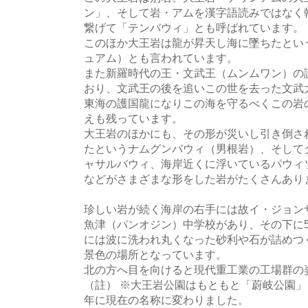
ン」、そして岩・アムを漢字語読みではなく
繋げて「テンバウィ」とも呼ばれています。
このほか大王岩は龍が昇天し海に墜ちたとい
ュアム）とも言われています。
また新羅時代の王・文武王（ムンムワン）の
おり、文武王の後を追いこの世を去った文武
東海の護国龍になりこの海を守るべくこの岩
えも残っています。
大王岩のほかにも、その形が災いし引き倒さ
たというナムグンバウィ（男根岩）、そして
ャサルバウィ、海岸近くに浮いているパウィ
などがさまざまな形をした岩がたくさんあり
珍しい岩が続く海岸の右手には故イ・ジョン
魚津（パンオジン）中学校があり、その下に5
には波に洗われ丸くなった砂利や石が詰めつ
景色の場所となっています。
北の方へ目を向けると現代重工業の工場群の
（註） ※大王岩公園はもともと「蔚岐公園」
年に現在の名称に変わりました。