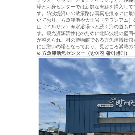
場と刺身センターでは新鮮な海鮮を購入して
す。防波堤沿いの散策路は写真を撮るのに最
いており、方魚津港や大王岩（テワンアム）
山（イルサン）海水浴場へと続く海の道もロ
す。観光資源活性化のために北防波堤の壁画
が整えられ、村の博物館である方魚津博物館
には憩いの場となっており、見どころ満載の
⊙ 方魚津活魚センター（방어진 활어센터）