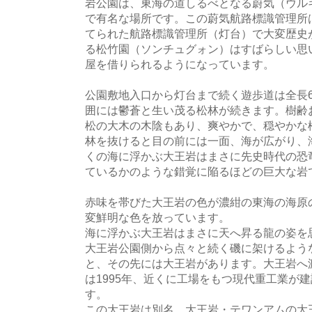
岩公園は、東海の道しるべとなる蔚気（ウル
で有名な場所です。この蔚気航路標識管理所は
てられた航路標識管理所（灯台）で大変歴史
る松竹園（ソンチュグォン）はすばらしい思
屋を借りられるようになっています。
公園敷地入口から灯台まで続く遊歩道は全長6
囲には鬱蒼と生い茂る松林が続きます。樹齢お
松の大木の木陰もあり、爽やかで、穏やかな
林を抜けると目の前には一面、海が広がり、
くの海に浮かぶ大王岩はまさに先史時代の恐
ているかのような錯覚に陥るほどの巨大な岩
赤味を帯びた大王岩の色が濃紺の東海の海原
変鮮明な色を放っています。
海に浮かぶ大王岩はまさに天へ昇る龍の姿を
大王岩公園側から点々と続く磯に架けるよう
と、その先には大王岩があります。大王岩へ
は1995年、近くに工場をもつ現代重工業が
す。
この大王岩は別名、大王岩・テワンアムの大