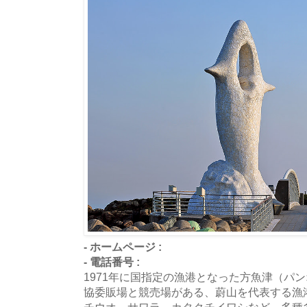
- ホームページ :
- 電話番号 :
1971年に国指定の漁港となった方魚津（パ
協委販場と競売場がある、蔚山を代表する漁
チウオ、サワラ、カタクチイワシなど、多種