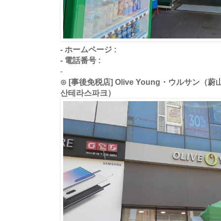
- ホームページ :
- 電話番号 :
-
⊙ [事後免税店] Olive Young・ウルサ
산테라스파크）