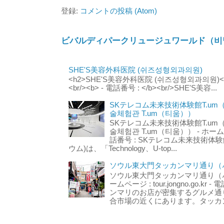
登録:
コメントの投稿 (Atom)
ビバルディパークリュージュワールド（비
SHE'S美容外科医院 (쉬즈성형외과의원)
<h2>SHE'S美容外科医院 (쉬즈성형외과의원)</h2
<br/><b> - 電話番号 : </b><br/>SHE'S美容...
SKテレコム未来技術体験館T.um
술체험관 T.um（티움））
SKテレコム未来技術体験館T.um
술체험관 T.um（티움）） - ホームページ 
話番号 : SKテレコム未来技術体験
ウム)は、「Technology、U-top...
ソウル東大門タッカンマリ通り（서
ソウル東大門タッカンマリ通り（서울
ームページ : tour.jongno.go.kr - 
ンマリのお店が密集するグルメ通
合市場の近くにあります。タッカン