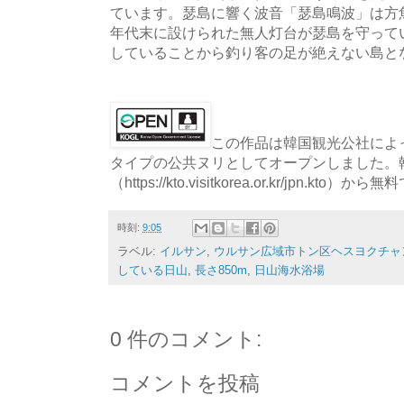
ています。瑟島に響く波音「瑟島鳴波」は方魚
年代末に設けられた無人灯台が瑟島を守って
していることから釣り客の足が絶えない島と
この作品は韓国観光公社によっ
タイプの公共ヌリとしてオープンしました。
（https://kto.visitkorea.or.kr/jpn.
時刻:
9:05
ラベル:
イルサン
,
ウルサン広域市トン区ヘスヨクチャン
している日山
,
長さ850m
,
日山海水浴場
0 件のコメント:
コメントを投稿