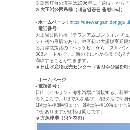
※蔚気灯台の漢字は2006年に「蔚岐」から
⊙ 大王岩公園吊橋（대왕암공원 출렁다리）
- ホームページ :
https://daewangam.donggu.ul
- 電話番号 :
大王岩公園吊橋（テワンアムゴンウォン チ
ン）初の吊橋であり、東区初の大規模商業観
る海岸散策路の「ヘッケビ」から「スルバン
303メートルです。海の上にかかる橋である
満喫することができます。
⊙ 日山水産物販売センター（일산수산물판매
- ホームページ :
- 電話番号 :
日山（イルサン）海水浴場に隣接する、新鮮
るところで、1階で魚を選び、2階の店で刺
1階は午後8時頃まで、2階は午後10時まで
つかありますが価格は同じです。
⊙ 方魚津港（방어진항）