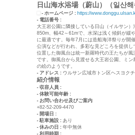
日山海水浴場（蔚山）（일산해
- ホームページ :
https://www.donggu.ulsan.kr
- 電話番号 :
大王岩公園に隣接している日山（イルサン）海水
850m、幅42～61mで、水深は浅く傾斜が
に最適です。毎年7月には造船海洋祭りが開催
公演などが行われ、多彩な見どころを提供し
位置した御風台は統一新羅時代の王たちが風
です。御風台から見渡せる大王岩公園、ミン
の絵のようです。
- アドレス :
ウルサン広域市トン区ヘスヨクチャ
紹介情報
- 収容人員 :
- 体験可能年齢 :
- お問い合わせ及びご案内
+82-52-209-4470
- 開場日 :
- 駐車施設 :
あり
- 休みの日 :
年中無休
- 利用時期 :