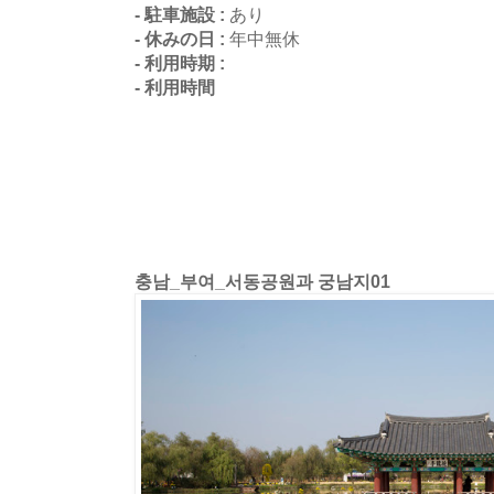
- 駐車施設 :
あり
- 休みの日 :
年中無休
- 利用時期 :
- 利用時間
충남_부여_서동공원과 궁남지01