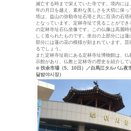
滅亡する時まで栄えていた寺です。境内には、
年の月日を越え、素朴な美しさを大切に保っ
塔は、益山の弥勒寺址石塔と共に百済の石塔
となっています。定林寺址で見ることができ
の定林寺址石仏坐像です。この仏像は高麗時
しく造られたものです。坐台の上部分には蓮
部分には蓮の花の模様が刻まれています。芸
るでしょう。
また定林寺址前にある定林寺址博物館は、仏
示館があり、仏教と定林寺の歴史を紹介して
⊙ 扶余市場（5、10日）／白馬江タルバム夜市
달밤야시장）