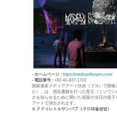
- ホームページ :
https://mediaartbuyeo.com/
- 電話番号 :
+82-41-837-1722
国家遺産メディアアート扶余（プヨ）で開催
ヒ）」は、泗沘遷都を行った聖王（ソンワン
さを知らせるために開いた祝宴の当日の様子
アートで演出されます。
⊙ クドゥレトルサンバプ（구드래돌쌈밥）