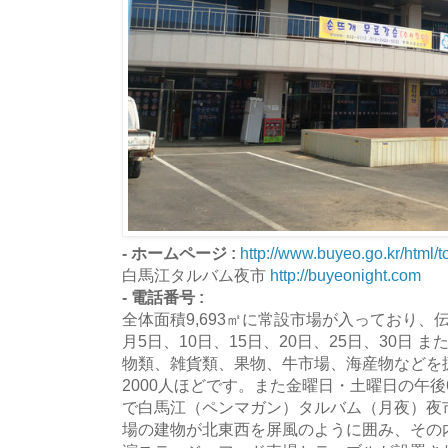
- ホームページ :
http://www.buyeo.go.kr/html/t
白馬江タルバム夜市
http://buyeonight.com
- 電話番号 :
全体面積9,693㎡に常設市場が入っており、
月5日、10日、15日、20日、25日、30日 
物類、雑貨類、果物、牛市場、海産物などを
2000人ほどです。また金曜日・土曜日の午後
で白馬江（ペンマガン）タルバム（月夜）夜
場の建物が北東西を屏風のように囲み、その