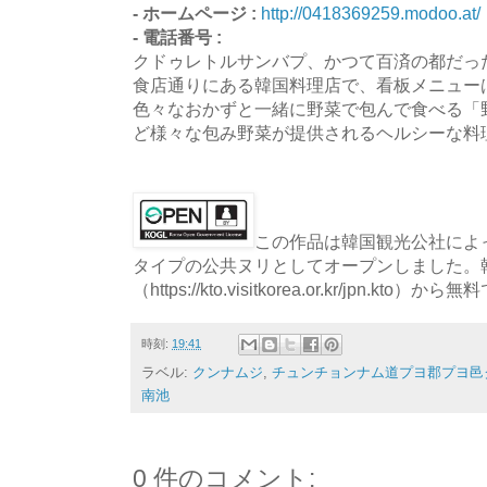
- ホームページ :
http://0418369259.modoo.at/
- 電話番号 :
クドゥレトルサンバプ、かつて百済の都だっ
食店通りにある韓国料理店で、看板メニュー
色々なおかずと一緒に野菜で包んで食べる「
ど様々な包み野菜が提供されるヘルシーな料
この作品は韓国観光公社によっ
タイプの公共ヌリとしてオープンしました。
（https://kto.visitkorea.or.kr/jpn.
時刻:
19:41
ラベル:
クンナムジ
,
チュンチョンナム道プヨ郡プヨ邑
南池
0 件のコメント: