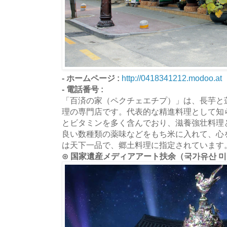
- ホームページ :
http://0418341212.modoo.at
- 電話番号 :
「百済の家（ペクチェエチプ）」は、長芋と
理の専門店です。代表的な精進料理として知
とビタミンを多く含んでおり、滋養強壮料理
良い数種類の薬味などをもち米に入れて、心
は天下一品で、郷土料理に指定されています
⊙ 国家遺産メディアアート扶余（국가유산 미