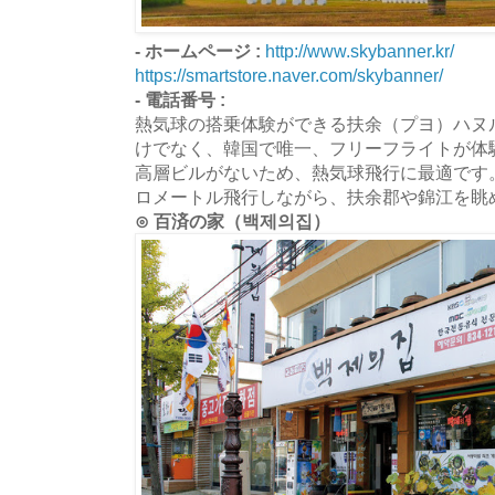
- ホームページ :
http://www.skybanner.kr/
https://smartstore.naver.com/skybanner/
- 電話番号 :
熱気球の搭乗体験ができる扶余（プヨ）ハヌ
けでなく、韓国で唯一、フリーフライトが体
高層ビルがないため、熱気球飛行に最適です
ロメートル飛行しながら、扶余郡や錦江を眺
⊙ 百済の家（백제의집）