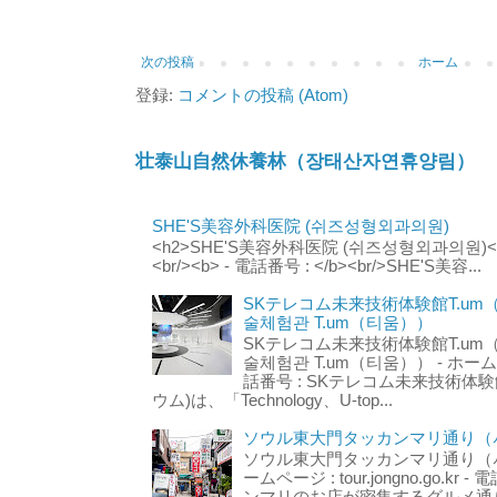
次の投稿
ホーム
登録:
コメントの投稿 (Atom)
壮泰山自然休養林（장태산자연휴양림）
SHE'S美容外科医院 (쉬즈성형외과의원)
<h2>SHE'S美容外科医院 (쉬즈성형외과의원)</h2
<br/><b> - 電話番号 : </b><br/>SHE'S美容...
SKテレコム未来技術体験館T.um
술체험관 T.um（티움））
SKテレコム未来技術体験館T.um
술체험관 T.um（티움）） - ホームページ 
話番号 : SKテレコム未来技術体験
ウム)は、「Technology、U-top...
ソウル東大門タッカンマリ通り（서
ソウル東大門タッカンマリ通り（서울
ームページ : tour.jongno.go.kr - 