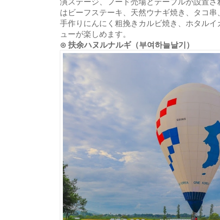
演ステージ、フード売場とテーブルが設置さ
はビーフステーキ、天然ウナギ焼き、タコ串
手作りにんにく粗挽きカルビ焼き、ホタルイ
ューが楽しめます。
⊙ 扶余ハヌルナルギ（부여하늘날기）