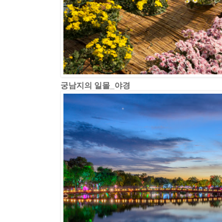
궁남지의 일몰_야경