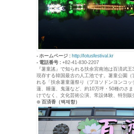
- ホームページ :
http://lotusfestival.kr
- 電話番号 :
+82-41-830-2207
『薯童謠』で知られる扶余宮南池は百済武王3
現存する韓国最古の人工池です。薯童公園（
れる「扶余薯童蓮祭り（プヨソドンヨンコッ
蓮、睡蓮、鬼蓮など、約10万坪・50種のさ
けでなく、文化芸術公演、常設体験、特別販
⊙ 百済香（백제향）