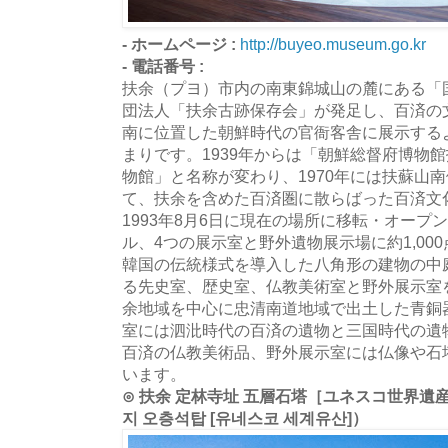
- ホームページ :
http://buyeo.museum.go.kr
- 電話番号 :
扶余（プヨ）市内の南東錦城山の麓にある「国
団法人「扶余古跡保存会」が発足し、百済の
南に位置した朝鮮時代の官衙客舎に展示する
まりです。1939年からは「朝鮮総督府博物
物館」と名称が変わり、1970年には扶蘇山
て、扶余を含めた百済圏に散らばった百済文
1993年8月6日に現在の場所に移転・オープン
ル、4つの展示室と野外遺物展示場に約1,00
韓国の伝統様式を導入した八角形の建物の中
る先史室、歴史室、仏教美術室と野外展示室
余地域を中心に忠清南道地域で出土した青銅
室には泗沘時代の百済の遺物と三国時代の遺
百済の仏教美術品、野外展示室には仏像や石
います。
⊙ 扶余 定林寺址 五層石塔［ユネスコ世界遺
지 오층석탑 [유네스코 세계유산]）