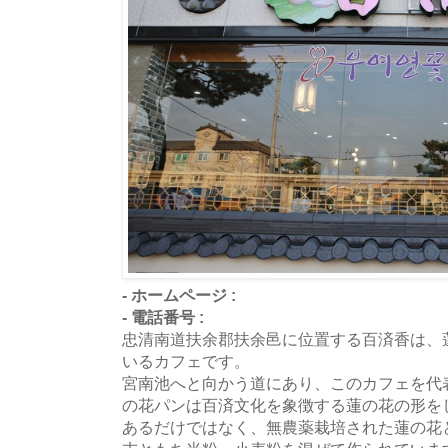
- ホームページ :
- 電話番号 :
忠清南道扶余郡扶余邑に位置する百済香は、
いるカフェです。
宮南池へと向かう道にあり、このカフェを代
の花パンは百済文化を象徴する蓮の花の形を
あるだけではなく、無農薬栽培された蓮の花