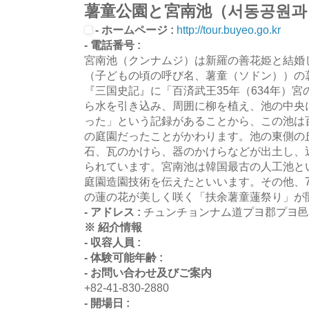
薯童公園と宮南池（서동공원과
- ホームページ :
http://tour.buyeo.go.kr
- 電話番号 :
宮南池（クンナムジ）は新羅の善花姫と結婚
（子どもの頃の呼び名、薯童（ソドン））の
『三国史記』に「百済武王35年（634年）宮
ら水を引き込み、周囲に柳を植え、池の中央
った」という記録があることから、この池は
の庭園だったことがかわります。池の東側の
石、瓦のかけら、器のかけらなどが出土し、
られています。宮南池は韓国最古の人工池と
庭園造園技術を伝えたといいます。その他、
の蓮の花が美しく咲く「扶余薯童蓮祭り」が
- アドレス :
チュンチョンナム道プヨ郡プヨ邑
※ 紹介情報
- 収容人員 :
- 体験可能年齢 :
- お問い合わせ及びご案内
+82-41-830-2880
- 開場日 :