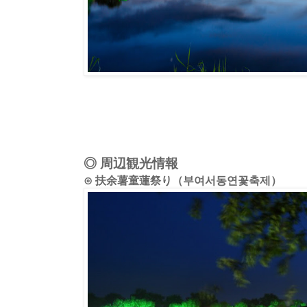
◎ 周辺観光情報
⊙ 扶余薯童蓮祭り（부여서동연꽃축제）