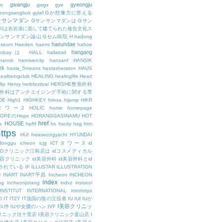
gwangju
gyeongju
n
gwgs
gye
eongsangbuk
gylaf
Gが想像力に答える
ンサンマダン
Gサンサンマダンは
Gサン
川は衣岩湖に面して建てられた複合文化ス
サンサンマダン論山
Gセム病院
H
hadong
haeundae
useum
Haeden
haemi
hahoe
hangang
ajobayは
HALL
hallatrail
hanok
hanrivercity
hansanf
HANSIK
rk
hasla_5moons
hastasheraton
HAUS
ealbeingclub
HEALING
healinglife
Heart
lip
Henry
herbfestival
HERSHE整形外科
整形外科はアンチエイジング手術に関する専
DE
High1
HIGHKEY
hiinsa
hijump
HiKR
タワー2
HOLIC
home
homepage
HOPEのHope
HORANGGASINAMU
HOT
href
HOUSE
e
hpftf
hs
hscity
hsg
htm
ttps
HUI
hwaseongyacht
HYUNDAI
cdonggu
icheon
icjg
ICTタワー3
id
IDクリニック江南店は
idコスメディカル
美容クリニック
id美容外科
id美容外科とid
されている
IF
ILLUSTAR
ILLUSTRATION
N
INART
INART平昌
Incheon
INCHEON
index
ng
incheonjotang
indvz
insiseol
INSTITUT
INTERNATIONAL
introhttps
D
IT
ITZY
IT強国の陰の立役者
IU
IUI
IUが
I美容クリニッ
ス停
IUや女優のハン
IVF
リニック往十里店
I美容クリニック釜山店
I