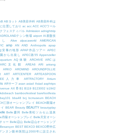
AB
ABヨット
AB美容外科
AB美容外科は
に位置しており
ac
acc
ACC
ACCワール
クフェスティバル
Admission
adnighttrip
AGROLANDテシン牧場
airport
AI基盤技
用し
Alive
alpacaworld
AMERICAN
amp
IC
AN
AND
Anthropolis
apap
Pは安養の地形
APAP作品ツアー
APEC
公園から出発し
APEC路55
Appenzeller
aquarium
AQ体験
ARCHIVE
ARCは
ARC文化館
AREA6
ARI
arirang
ARKO
AROMIND
AROUNDFOLLIE
t
ART
ARTCENTER
ARTEASPOON
RTEE人力車
ARTFACTORY
Artium
rts
ARサーフ
asan
asiad
Asiad
asphttps
B
Avenue
AX
B1
B119
B123002
b1942
kdobeach
bamboofestival
barefootfesta
bay101
bba48
bcj
bcmuseum
BEACH
ACH三陟オーシャンプレイ
BEACH襄陽オ
BEAUTY
レイ
BEAR
Beauty
beautyplay
elle
Belle慶州
Belle青松ソルセム温泉
lle丹陽オーシャンプレイ
Belle天安オーシ
チャー
Belle辺山
Belle辺山オーシャンプ
Besançon
BEST
BEXCO
BEXCO野外広
ルグンヌン眼科医院は2000年に設立され