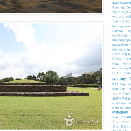
gwanghwamu
Gyeongju
Gy
Gサ
方法１
サンマダン春
ペースで
G
hadongteam
Hajobay
H
HANGANG
hantangeopa
hdyachtclub
h
HEI
HEIDI
hel
HERSHE
門病院で
HI
HILLI
HM
hongseong
HOTEL
Hous
h
http
html
i815
icbp
i
ID02030106
グループ
id
皮膚科で構成
imsilfestival
I
incheon_jota
instagram
Island
ISLAN
立っていたバ
クは
I美容ク