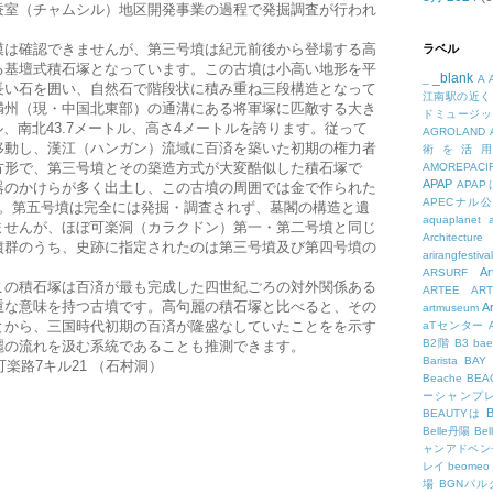
蚕室（チャムシル）地区開発事業の過程で発掘調査が行われ
模は確認できませんが、第三号墳は紀元前後から登場する高
ラベル
る基壇式積石塚となっています。この古墳は小高い地形を平
_blank
_
A
長い石を囲い、自然石で階段状に積み重ね三段構造となって
江南駅の近く
満州（現・中国北東部）の通溝にある将軍塚に匹敵する大き
ドミュージッ
ル、南北43.7メートル、高さ4メートルを誇ります。従って
AGROLAND
移動し、漢江（ハンガン）流域に百済を築いた初期の権力者
術を活
方形で、第三号墳とその築造方式が大変酷似した積石塚で
AMOREPACIF
APAP
APA
器のかけらが多く出土し、この古墳の周囲では金で作られた
APECナル
す。第五号墳は完全には発掘・調査されず、墓閣の構造と遺
aquaplanet
ませんが、ほぼ可楽洞（カラクドン）第一・第二号墳と同じ
Architecture
墳群のうち、史跡に指定されたのは第三号墳及び第四号墳の
arirangfestival
Ar
ARSURF
この積石塚は百済が最も完成した四世紀ごろの対外関係ある
ARTEE
A
重な意味を持つ古墳です。高句麗の積石塚と比べると、その
A
artmuseum
とから、三国時代初期の百済が隆盛なしていたことをを示す
aTセンター
B2階
B3
bae
麗の流れを汲む系統であることも推測できます。
Barista
BAY
可楽路7キル21 （石村洞）
Beache
BE
ーシャンプ
B
BEAUTYは
Belle丹陽
Be
ャンアドベン
レイ
beomeo
場
BGNパ