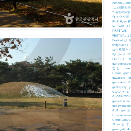
eunam
Euna
した国際規模
ツ名誉の殿堂
合文化空間
FAIR
Fairy
F
FE
fe
Fe01
FESTIVAL
FESTIV
Festival
firstgarden1
は中華圏を
flyingland
F
FOREST二
gahoemuseu
営し
gana
Garam
gard
gayapark
g
geotourism
G
gimbapcity
g
GLADチ
GLOBALTO
gnmetaverse
godowoncent
Golf
gongju
Gowoonsesa
Grotto
GROU
ワー地下
gwangallimdr