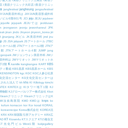
ク建大店
I美容クリニック江南店
I美容ク
店
I美容クリニック大邱店
I美容クリニッ
ja
jangheung
jangfestival
jangsufestival
AYJUN美容外科は
JAYJUN美容形成外科
jeju
ソビル6階601号
JCI
JEJU
jejubeer
jejuolle
jejupark
JEJUでは
jeoldusan
n
jeongseon
jeonju
jewonhaneul
JFK
aeak
jinan
jindo
Jinyeon
jinyeon_korea
jiri
A
jjnanjang
JKビル
JK美容外科
jmd
jnu
jp
JS
JSA
jsbpark
JSアートホール
JTBC
ートホール1館
JTNアートホール2館
JTNア
3館
JTNアートホール4館
JUMP
jung
cgeopark
JWジョンウォン美容外科
JWジ
容外科は
JWマリオット
JWマリオットホ
K
KBS
下2階
kamille
kangkangee
KART
エティ番組
KBS昌原
KBS昌原ホール
KBS
KENSINGTON
kgc
KGC
KGC人参公社原
文化交流センター
KG文化交流センターは
khs
設立された法人で
kh
KI
Killology
kimchi
NTEX
KINTEXは
KIタワー地下1階
KJ
融博物館
KJグローバルツアー株式会社
Kkot
Kleamクリニック
KleamクリニックはK
knps
KMI汝矣島医院
KMO
KMOは
ko
kofum
komacon
kor
Kor
korail
KORAIL
koreanrecipe
Korea株式会社
KOREA沈
KRX
KRX韓国取引所アカデミー
KRX広
KT
OAD
Ktown4u
KTスクエア
KTの複合文
KT光化門ビルWest1階
kukjegallery