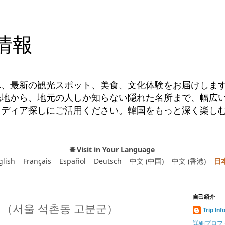
情報
へ、最新の観光スポット、美食、文化体験をお届けしま
光地から、地元の人しか知らない隠れた名所まで、幅広
イディア探しにご活用ください。韓国をもっと深く楽し
🌐 Visit in Your Language
glish
Français
Español
Deutsch
中文 (中国)
中文 (香港)
日
自己紹介
（서울 석촌동 고분군）
Trip Inf
詳細プロフ