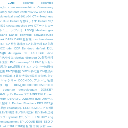
com
L
comhttp
comhttps
m_kr
comicsmuseumhttps
Commissary
orary
contents
contentsView
Corfe
CRC
lefestival
cttu0101a04
CTやMorpheus
culture
Cultureを意味します
Culture及び
7832
cwdsarangchae
cwg
Cアートミュー
D
daegu
トミュージアムは
daeheungsa
yang
Dance
danyang
danyangcruise
ark
DARK
DARK北村店
dashboardwww
HOP
DA整形外科は
DA美容外科
DA美容
DEL
DCC
ddm
DDP
De
deed
default
sign
deungjan
dh
DIALOGUE
dino
IPIRANGは
districts
djjunggu
DL美容外科
DMZ
科医院
dmzcamp131
DMZセンセン
保見学
DMZ国際ドキュメンタリー映画祭
公園
DMZ博物館
DMZ平和の道
DM整形外
外科の医師は延世大学校医科大学出身で
AMギャラリー
DOCHIDOLアルパカ牧場
OL牧場
DOM_000000309005001000
dongnae
donguibogam
DONKEY
SAN
dp
Dr
Dream
DREAMPEOPLE
dsec
raum
DYNAMIC
Dynamite
dytc
Dホール
E
ム聖水
Earthen
Ebookers
EBS
EBS放
送局は
ecolandjeju
ECORIUM
EGIビル6階
LEVEN3階
ELYSIAN江村
ELYSIAN江村
ラブ
Elysian江村リゾート
ENERGY
eng
entertainment
EPILOGUE
ESG
ESGフ
タ
et
ETRI
ETRI情報通信展示館
eum