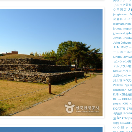
美容クリニッ
リニック蚕室
J
ク明洞店
jangtaesan
J
皮膚科
JBミ
jejumarathon
jeonggangwo
jgfestival
jijid
Jivaka
JIVAK
John
Johyun
JTN
JTNア
ートホール
junggu
JW
jw
ョンウォン美
テルソウル地
KBSのバラ
水原センター
州工場
KG
2018年に
kimchikan
KI
KJB
KJB金
Kkum
KKUM
KMI
kmedi
KOATTR_278
Korea
長項線
kr
krhttps
清
報館
KstarR
化空間で