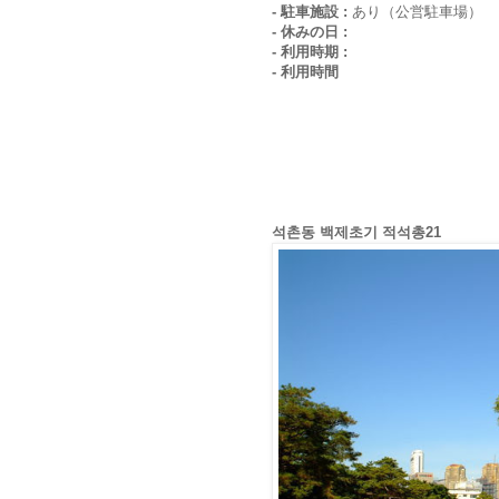
- 駐車施設 :
あり（公営駐車場）
- 休みの日 :
- 利用時期 :
- 利用時間
석촌동 백제초기 적석총21