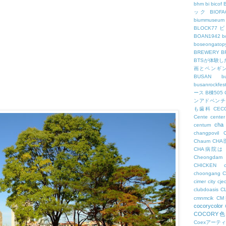
bhm
bi
bicof
ック
BIO
biummuseum
BLOCK77
BOAN1942
b
boseongatopy
BREWERY
B
BTSが体験
画とペンギ
BUSAN
b
busanrockfest
ース
B棟505
ンアドベンチ
も歯科
CEC
Cente
center
cha
centum
changpovil
Chaum
CH
CHA病院は
Cheongdam
CHICKEN
choongang
cimer
city
cje
clubdoasis
C
cmnmcik
C
cocorycolor
COCORY
Coexアーテ