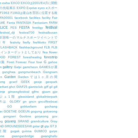
m
ewha
EXCO
EXCOは2001年4月に開館
の先端展示
EXPO
Exprive
eyes
eスポー
F1963
F1963は釜山水営区に位置する複
FA00001
facebook
facilities
facility
Fair
AME
Fanta
FANTASIA
Fantasium
FARM
festival
LICE
FESTA
FES
festdgy
festival_djt
festival700
festivalbusan
ALは韓国唯一のマルチスポーツイベントで
は毎年
festivity
firefly
fireWorks
FIRST
FLASHBACK
flashbackground
FLB
FLB
メインターゲットとしており
flea
flower
foresttrip
OOD
FOREST
foresthealing
G
和園
Foret
Forever
Four
fowi
gahoe
gallery
m
Galpi
gamcheon
GAMESが運
ganghwa
gangmunbeach
Gangnam
Garden
en
Gardenでは1ヶ月の間
bmg
gcwcf
GEEK
geoje
geopark
erhart
ghct
GIAF25
giantsclub
giff
gil
gill
imje
ginsengfestival
gjfmc
gjsam
gjw
ェジュ1階
glassisland
globalinterpark
URは
GLORY
gn
gncn
gncoffeeboat
GO
gobluefarm
gochang
er
GOETHE
GOEUN
gogung
gokseong
gongseri
Goobne
goryeong
gov
goyang
ng
GRAND
grandculture
Gray
gt
ND
GROUNDSEESAW
gstar
gtp
GTタ
2階
gugak
guinsa
GUMICO
gurye
one
gwanganbridge
gwanghallu