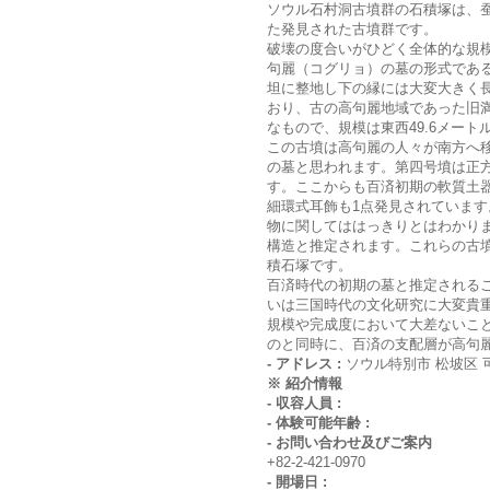
ソウル石村洞古墳群の石積塚は、
た発見された古墳群です。
破壊の度合いがひどく全体的な規
句麗（コグリョ）の墓の形式であ
坦に整地し下の縁には大変大きく
おり、古の高句麗地域であった旧
なもので、規模は東西49.6メート
この古墳は高句麗の人々が南方へ
の墓と思われます。第四号墳は正
す。ここからも百済初期の軟質土
細環式耳飾も1点発見されていま
物に関してははっきりとはわかり
構造と推定されます。これらの古
積石塚です。
百済時代の初期の墓と推定される
いは三国時代の文化研究に大変貴
規模や完成度において大差ないこ
のと同時に、百済の支配層が高句
- アドレス :
ソウル特別市 松坡区 
※ 紹介情報
- 収容人員 :
- 体験可能年齢 :
- お問い合わせ及びご案内
+82-2-421-0970
- 開場日 :