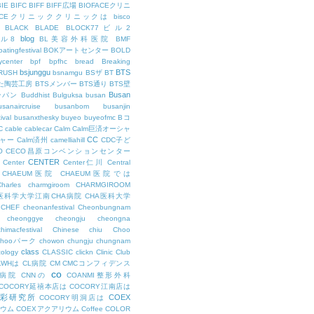
BIE
BIFC
BIFF
BIFF広場
BIOFACEクリニ
FACEクリニッククリニックは
bisco
BLACK
BLADE
BLOCK77ビル2
blog
ビル8
BL美容外科医院
BMF
oatingfestival
BOKアートセンター
BOLD
center
bpf
bpfhc
bread
Breaking
bsjunggu
BTS
RUSH
bsnamgu
BSザ
BT
した陶芸工房
BTSメンバー
BTS通り
BTS壁
Busan
ンパン
Buddhist
Bulguksa
busan
usanaircruise
busanbom
busanjin
ival
busanxthesky
buyeo
buyeofmc
Bコ
C
cable
cablecar
Calm
Calm巨済オーシャ
CC
ャー
Calm済州
camelliahill
CDC子ど
O
CECO昌原コンベンションセンター
CENTER
Center
Center仁川
Central
CHAEUM医院
CHAEUM医院では
Charles
charmgiroom
CHARMGIROOM
A医科学大学江南CHA病院
CHA医科大学
CHEF
cheonanfestival
Cheonbungnam
cheonggye
cheongju
cheongna
chimacfestival
Chinese
chiu
Choo
Chooパーク
chowon
chungju
chungnam
class
cology
CLASSIC
clickn
Clinic
Club
LWHは
CL病院
CM
CMCコンフィデンス
co
M病院
CNNの
COANMI整形外科
COCORY延禧本店は
COCORY江南店は
色彩研究所
COEX
COCORY明洞店は
ィウム
COEXアクアリウム
Coffee
COLOR