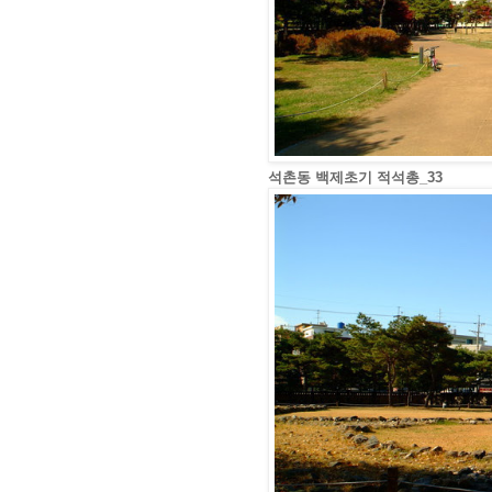
석촌동 백제초기 적석총_33