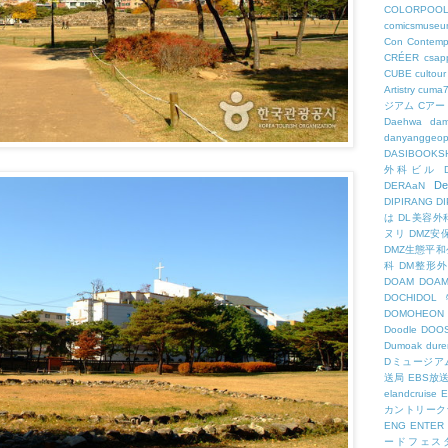
COLORPOO
comicsmuseu
Con
Contemp
CRÉER
csapp
CUBE
cultour
Artistry
cuma
ジアム
Cアー
Daehwa
dam
danyanggeop
DASIBOOKS
外科ビル
De
DERAaN
DIPIRANG
D
は
DL美容外
ヌリ
DMZ安
DMZ生態平和
科
DM整形
DOAM
DO
DOCHID
DOMOHEON
Doodle
DOO
Dumoak
dure
Dミュージア
送局
EBS放
elandcruise
E
カントリーク
ENG
ENTER
ードフェス