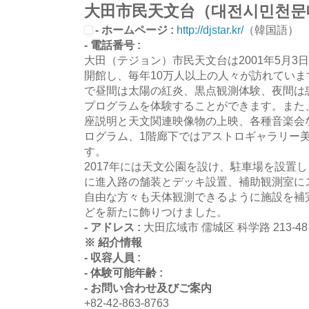
大田市民天文台（대전시민천문
- ホームページ :
http://djstar.kr/
（韓国語）
- 電話番号 :
大田（テジョン）市民天文台は2001年5月3
開館し、毎年10万人以上の人々が訪れていま
で昼間は太陽の紅炎、黒点観測体験、夜間は
プログラムを体験することができます。また
座説明と天文関連映像物の上映、各種音楽会
ログラム、1階廊下ではアストロギャラリー
す。
2017年には天文公園を設け、駐車場を設置
に進入路の舗装とデッキ設置、補助観測室に
自由な方々も天体観測できるように施設を補
どを新たに飾りつけました。
- アドレス :
大田広域市 儒城区 科学路 213-4
※ 紹介情報
- 収容人員 :
- 体験可能年齢 :
- お問い合わせ及びご案内
+82-42-863-8763