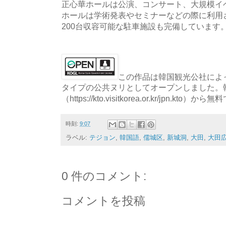
正心華ホールは公演、コンサート、大規模イ
ホールは学術発表やセミナーなどの際に利用
200台収容可能な駐車施設も完備しています
この作品は韓国観光公社によっ
タイプの公共ヌリとしてオープンしました。
（https://kto.visitkorea.or.kr/jpn.
時刻:
9:07
ラベル:
テジョン
,
韓国語
,
儒城区
,
新城洞
,
大田
,
大田
0 件のコメント:
コメントを投稿