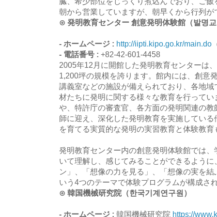
臓、希少部位をじっくり煮込んでおり、ご飯
朝から営業していますが、朝早くから行列が
⊙ 発明教育センター 創意発明体験館（발명
- ホームページ :
http://iipti.kipo.go.kr/main.do
- 電話番号 :
+82-42-601-4458
2005年12月に開館した発明教育センターは
1,200坪の規模を誇ります。館内には、創
講義室などの施設が備えられており、各地域
材たちに発明に関する様々な教育を行ってい
や、特許庁の審査官、各方面の発明関連の教
師に迎え、深化した発明教育を実施している
を育てる実質的な発明の実習教育と体験教育
発明教育センター内の創意発明体験館では、
いて理解し、感じてみることができるように
ン」、「想像の力を見る」、「想像の実を結
いう4つのテーマで体験プログラムが構成さ
⊙ 韓国機械研究院（한국기계연구원）
- ホームページ :
韓国機械研究院
https://www.k