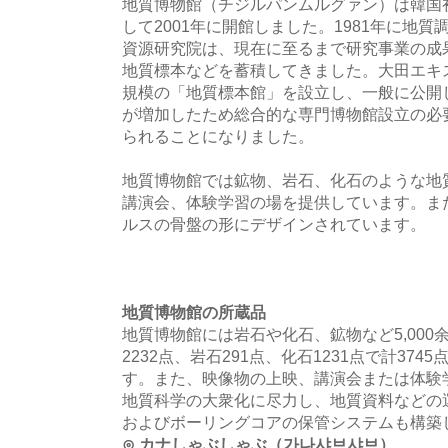
地質博物館（チジルパンムルグァン）は韓国
して2001年に開館しました。1981年に地
資源研究院は、現在に至るまで研究事業の成
地質標本などを蓄積してきました。大田エキ
規模の「地質標本館」を設立し、一般に公開
が増加したため総合的な専門博物館設立の必
られることになりました。
地質博物館では鉱物、岩石、化石のような地
講演会、体験学習の場を提供しています。ま
ルスの骨盤の形にデザインされています。
地質博物館の所蔵品
地質博物館には岩石や化石、鉱物など5,00
2232点、岩石291点、化石1231点で計37
す。また、映像物の上映、講演会または体験
地質科学の大衆化に尽力し、地質資料などの
およびボーリングコアの保管システムも構築
⊙ カナしゃぶしゃぶ（가나샤브샤브）