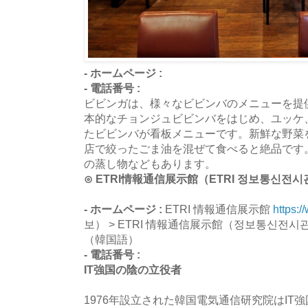
- ホームページ :
- 電話番号 :
ビビンガは、様々なビビンバのメニューを提
本的なチョンジュビビンバをはじめ、ユッケ
たビビンバが看板メニューです。新鮮な野菜
店で絞ったごま油を混ぜて食べると絶品です
の蒸し物などもあります。
⊙ ETRI情報通信展示館（ETRI 정보통신전시
- ホームページ :
ETRI 情報通信展示館
https:/
보） > ETRI 情報通信展示館（정보통신전시
（韓国語）
- 電話番号 :
IT強国の陰の立役者
1976年設立された韓国電気通信研究院はIT