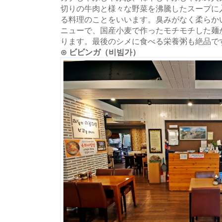
切りの牛肉と様々な野菜を沸騰したスープに
る料理のことをいいます。臭みがなく柔らか
ニューで、国産小麦で作ったモチモチした麺
ります。最後のシメに食べる栄養粥も絶品で
⊙ ビビンガ（비빔가）