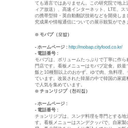
ても過言ではありません。この研究院で地上
ィア放送）、高速インターネット、LTE、ス
の携帯型韓・英自動翻訳技術などを開発しま
究成果や情報通信についての展示観覧ができ
⊙ モバプ（모밥）
- ホームページ :
http://mobap.cityfood.co.kr/
- 電話番号 :
モバプは、ボリュームたっぷりで丁寧に作ら
門店です。看板メニューはモバプ定食。鉄釜
飯と10種類以上のおかず、ゆで肉、魚料理
ています。改装された韓屋の中で韓国の家庭
で人気を集めています。
⊙ チョンリジプ（천리집）
- ホームページ :
- 電話番号 :
チョンリジプは、スンデ料理を専門とする地
す。看板メニューはスンデクッパで、自家製