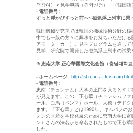
객참여） > 見学申請（견학신청） （韓国語
- 電話番号 :
すっと浮かびすっと前へ~ 磁気浮上列車に乗
韓国機械研究院では韓国の機械技術分野の核
中でも一般の方々に興味をお持ちいただける
アモーターカー）。見学プログラムを通じて
見学、研究院で開発した磁気浮上列車の試乗
⊙ 忠南大学 正心華国際文化会館（충남대학교
- ホームページ :
http://jsh.cnu.ac.kr/smain.html
- 電話番号 :
忠南（チュンナム）大学の正門を入るとすぐ
が見えます。この「正心華（チョンシムファ
ール、白馬（ペンマ）ホール、大徳（テドク
ます。「正心華」とは1990年、キムパプの
ォンの財産を学校発展のために忠南大学に寄
ン）さんの法名から命名されたもので正心華国
した。