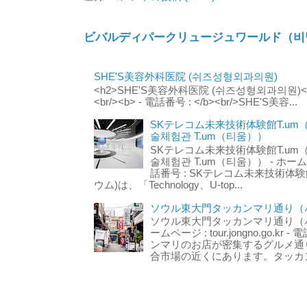
ビバルディパークリュージュワールド（비
SHE'S美容外科医院 (쉬즈성형외과의원)
<h2>SHE'S美容外科医院 (쉬즈성형외과의원)</h2
<br/><b> - 電話番号 : </b><br/>SHE'S美容...
SKテレコム未来技術体験館T.um
술체험관 T.um（티움））
SKテレコム未来技術体験館T.um
술체험관 T.um（티움）） - ホームページ 
話番号 : SKテレコム未来技術体験
ウム)は、「Technology、U-top...
ソウル東大門タッカンマリ通り（서
ソウル東大門タッカンマリ通り（서울
ームページ : tour.jongno.go.kr - 
ンマリのお店が密集するグルメ通
合市場の近くにあります。タッカン