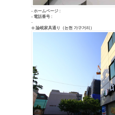
- ホームページ :
- 電話番号 :
-
⊙ 論峴家具通り（논현 가구거리）