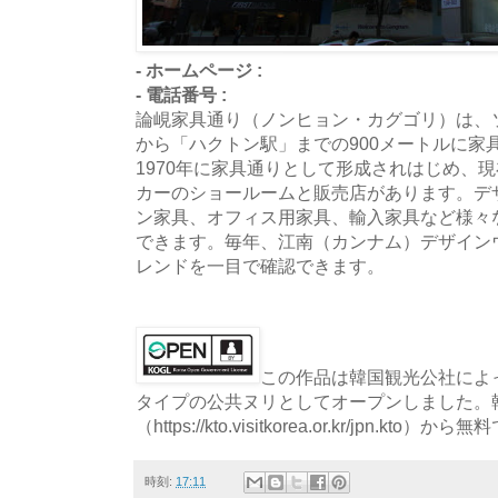
- ホームページ :
- 電話番号 :
論峴家具通り（ノンヒョン・カグゴリ）は、
から「ハクトン駅」までの900メートルに家
1970年に家具通りとして形成されはじめ、現
カーのショールームと販売店があります。デ
ン家具、オフィス用家具、輸入家具など様々
できます。毎年、江南（カンナム）デザイン
レンドを一目で確認できます。
この作品は韓国観光公社によっ
タイプの公共ヌリとしてオープンしました。
（https://kto.visitkorea.or.kr/jpn.
時刻:
17:11