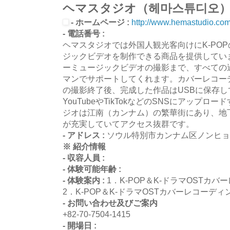
ヘマスタジオ（헤마스튜디오
- ホームページ :
http://www.hemastudio.com
- 電話番号 :
ヘマスタジオでは外国人観光客向けにK-PO
ジックビデオを制作できる商品を提供してい
ーミュージックビデオの撮影まで、すべての
マンでサポートしてくれます。カバーレコー
の撮影終了後、完成した作品はUSBに保存
YouTubeやTikTokなどのSNSにアップ
ジオは江南（カンナム）の繁華街にあり、地
が充実していてアクセス抜群です。
- アドレス :
ソウル特別市カンナム区ノンヒョン
※ 紹介情報
- 収容人員 :
- 体験可能年齢 :
- 体験案内 :
1．K-POP＆K-ドラマOSTカ
2．K-POP＆K-ドラマOSTカバーレコー
- お問い合わせ及びご案内
+82-70-7504-1415
- 開場日 :