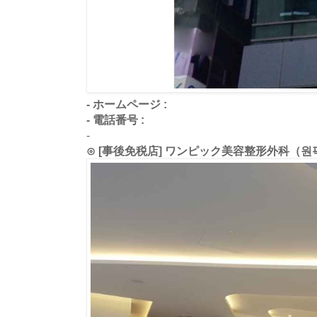
- ホームページ :
- 電話番号 :
-
⊙ [事後免税店] ワンピック美容整形外科（