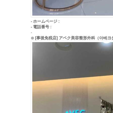
- ホームページ :
- 電話番号 :
-
⊙ [事後免税店] アベク美容整形外科（아베