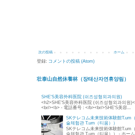
次の投稿
ホーム
登録:
コメントの投稿 (Atom)
壮泰山自然休養林（장태산자연휴양림）
SHE'S美容外科医院 (쉬즈성형외과의원)
<h2>SHE'S美容外科医院 (쉬즈성형외과의원)</h2
<br/><b> - 電話番号 : </b><br/>SHE'S美容...
SKテレコム未来技術体験館T.um
술체험관 T.um（티움））
SKテレコム未来技術体験館T.um
술체험관 T.um（티움）） - ホームページ 