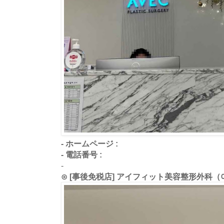
- ホームページ :
- 電話番号 :
-
⊙ [事後免税店] アイフィット美容整形外科