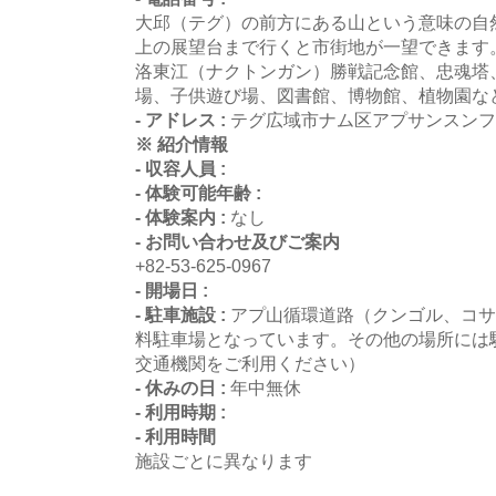
大邱（テグ）の前方にある山という意味の自
上の展望台まで行くと市街地が一望できます
洛東江（ナクトンガン）勝戦記念館、忠魂塔
場、子供遊び場、図書館、博物館、植物園な
- アドレス :
テグ広域市ナム区アプサンスンファン
※ 紹介情報
- 収容人員 :
- 体験可能年齢 :
- 体験案内 :
なし
- お問い合わせ及びご案内
+82-53-625-0967
- 開場日 :
- 駐車施設 :
アプ山循環道路（クンゴル、コサ
料駐車場となっています。その他の場所には
交通機関をご利用ください）
- 休みの日 :
年中無休
- 利用時期 :
- 利用時間
施設ごとに異なります