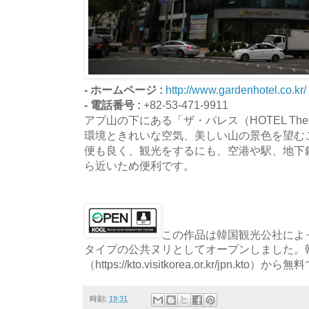
- ホームページ :
http://www.gardenhotel.co.kr/
- 電話番号 :
+82-53-471-9911
アプ山の下にある「ザ・パレス（HOTEL The
環境ときれいな空気、美しい山の景色を望む
便も良く、観光をするにも、空港や駅、地下
ら近いため便利です。
この作品は韓国観光公社によっ
タイプの公共ヌリとしてオープンしました。
（https://kto.visitkorea.or.kr/jpn.
時刻:
19:31