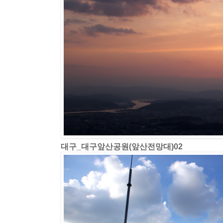
대구_대구앞산공원(앞산전망대)02