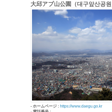
大邱アプ山公園（대구앞산공원
- ホームページ :
https://www.daegu.go.kr
- 電話番号 :