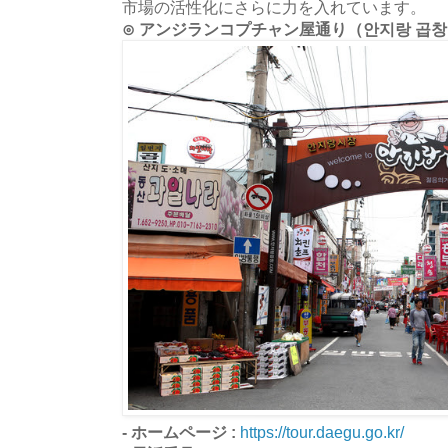
市場の活性化にさらに力を入れています。
⊙ アンジランコプチャン屋通り（안지랑 곱
- ホームページ :
https://tour.daegu.go.kr/