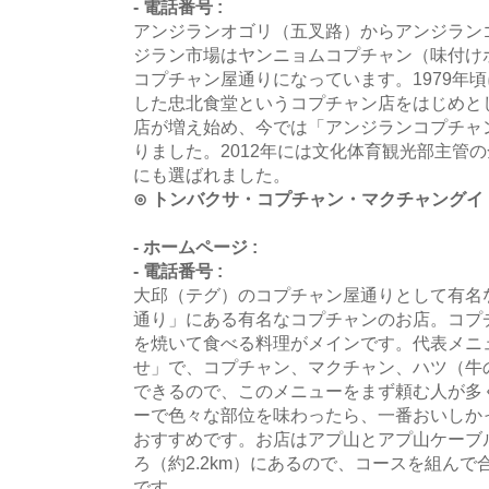
- 電話番号 :
アンジランオゴリ（五叉路）からアンジラン
ジラン市場はヤンニョムコプチャン（味付け
コプチャン屋通りになっています。1979年
した忠北食堂というコプチャン店をはじめとし
店が増え始め、今では「アンジランコプチャ
りました。2012年には文化体育観光部主管
にも選ばれました。
⊙ トンバクサ・コプチャン・マクチャング
- ホームページ :
- 電話番号 :
大邱（テグ）のコプチャン屋通りとして有名
通り」にある有名なコプチャンのお店。コプ
を焼いて食べる料理がメインです。代表メニ
せ」で、コプチャン、マクチャン、ハツ（牛
できるので、このメニューをまず頼む人が多
ーで色々な部位を味わったら、一番おいしか
おすすめです。お店はアプ山とアプ山ケーブ
ろ（約2.2km）にあるので、コースを組ん
です。