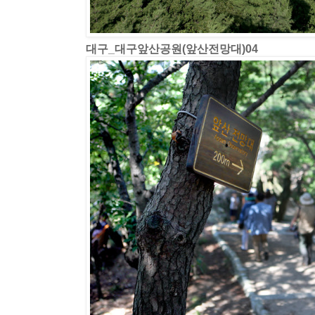
대구_대구앞산공원(앞산전망대)04