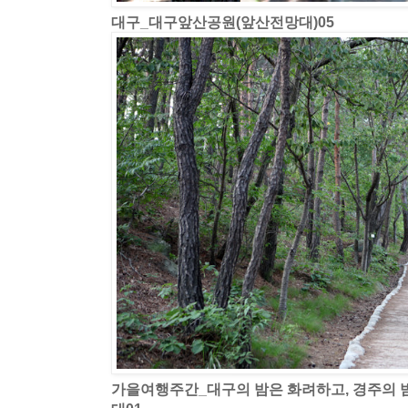
대구_대구앞산공원(앞산전망대)05
가을여행주간_대구의 밤은 화려하고, 경주의 