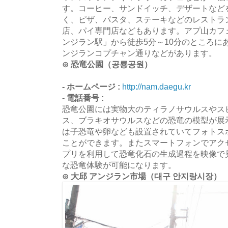
す。コーヒー、サンドイッチ、デザートなど
く、ピザ、パスタ、ステーキなどのレストラ
店、パイ専門店などもあります。アプ山カフ
ンジラン駅」から徒歩5分～10分のところに
ンジランコプチャン通りなどがあります。
⊙ 恐竜公園（공룡공원）
- ホームページ :
http://nam.daegu.kr
- 電話番号 :
恐竜公園には実物大のティラノサウルスやス
ス、ブラキオサウルスなどの恐竜の模型が展
は子恐竜や卵なども設置されていてフォトス
ことができます。またスマートフォンでアク
プリを利用して恐竜化石の生成過程を映像で
な恐竜体験が可能になります。
⊙ 大邱 アンジラン市場（대구 안지랑시장）