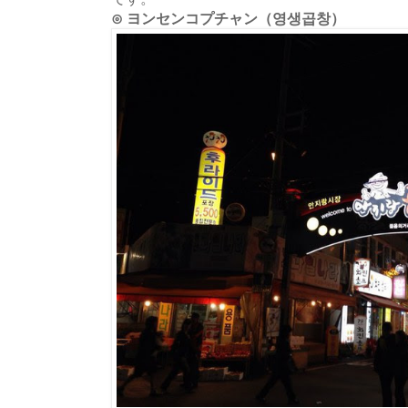
⊙ ヨンセンコプチャン（영생곱창）