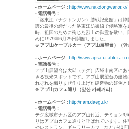
- ホームページ :
http://www.nakdongwar.or.kr/
- 電話番号 :
「洛東江（ナクトンガン）勝戦記念館」は韓
護の最後の砦だった洛東江防御線で侵略軍を
時、祖国のために殉じた烈士の御霊を敬い、
めに1979年6月25日開館しました。
⊙ アプ山ケーブルカー（アプ山展望台）（앞
- ホームページ :
http://www.apsan-cablecar.co.
- 電話番号 :
アプ山展望台は大邱（テグ）広域市南区にあ
きる観光スポットです。アプ山展望台の建物
れぞれを織りまぜ作り上げた建造物の好例と
⊙ アプ山カフェ通り（앞산 카페거리）
- ホームページ :
http://nam.daegu.kr
- 電話番号 :
テグ広域市ナム区のアプ山付近、テミョン9
りはアプ山カフェ通りと呼ばれています。住
やレストラン、ギャラリーカフェなどが40