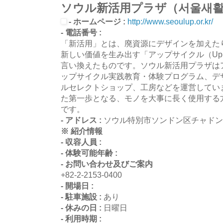
ソウル新活用プラザ（서울새
- ホームページ :
http://www.seoulup.or.kr/
- 電話番号 :
「新活用」とは、廃資源にデザインを加えた
新しい価値を生み出す「アップサイクル（Up-c
言い換えたものです。ソウル新活用プラザは
ップサイクル実践教育・体験プログラム、デ
ルセレクトショップ、工房などを運営してい
た第一歩となる、モノを大事に長く使用する
です。
- アドレス :
ソウル特別市ソンドン区チャドン
※ 紹介情報
- 収容人員 :
- 体験可能年齢 :
- お問い合わせ及びご案内
+82-2-2153-0400
- 開場日 :
- 駐車施設 :
あり
- 休みの日 :
日曜日
- 利用時期 :