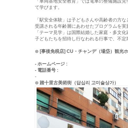
「車両基地安全教育」では電車の整備施設見
て学びます。
「駅安全体験」は子どもさんや高齢者の方な
受講される年齢層にあわせたプログラムを実
「テーマ見学」は国際結婚した家庭・多文化
子どもたちを招待し行なわれる行事で、不定
⊙ [事後免税店] CU・チャンデ（場垈）観光
- ホームページ :
- 電話番号 :
-
⊙ 踏十里古美術街（답십리 고미술상가）