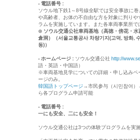
- 電話番号 :
ソウル地下鉄1～8号線全駅では安全事故に
や高齢者、お体の不自由な方を対象に判りや
ラムを実施しています。また各車両事業所で
⊙ ソウル交通公社車両基地（高徳・傍花・
倉洞）（서울교통공사 차량기지(고덕, 방화, 수서,
동)）
- ホームページ :
ソウル交通公社
http://www.s
語・英語・中国語）
※車両基地見学についての詳細・申し込みペ
ージのみ。
韓国語トップページ
→市民参与（시민참여）
ら各プログラム申請可能
- 電話番号 :
一にも安全、二にも安全！
ソウル交通公社は3つの体験プログラムを実