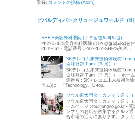
登録:
コメントの投稿 (Atom)
ビバルディパークリュージュワールド（비
SHE'S美容外科医院 (쉬즈성형외과의원)
<h2>SHE'S美容外科医院 (쉬즈성형외과의원)</h2
<br/><b> - 電話番号 : </b><br/>SHE'S美容...
SKテレコム未来技術体験館T.um
술체험관 T.um（티움））
SKテレコム未来技術体験館T.um
술체험관 T.um（티움）） - ホームページ 
話番号 : SKテレコム未来技術体験
ウム)は、「Technology、U-top...
ソウル東大門タッカンマリ通り（서
ソウル東大門タッカンマリ通り（서울
ームページ : tour.jongno.go.kr - 
ンマリのお店が密集するグルメ通
合市場の近くにあります。タッカン