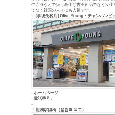
仁寺洞などで扱う高価な古美術品でなく安価
でなく韓国の人々にも人気です。
⊙ [事後免税店] Olive Young・チャン
- ホームページ :
- 電話番号 :
-
⊙ 龍踏駅陸橋（용답역 육교）