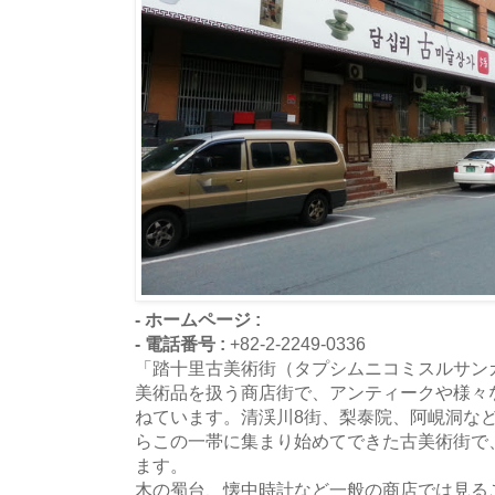
- ホームページ :
- 電話番号 :
+82-2-2249-0336
「踏十里古美術街（タプシムニコミスルサン
美術品を扱う商店街で、アンティークや様々
ねています。清渓川8街、梨泰院、阿峴洞など
らこの一帯に集まり始めてできた古美術街で、
ます。
木の蜀台、懐中時計など一般の商店では見る