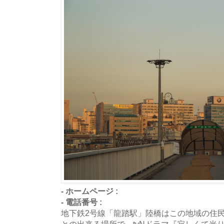
- ホームページ :
- 電話番号 :
地下鉄2号線「龍踏駅」陸橋はこの地域の住
との出来る場所で、tvNドラマ『寂しくて光