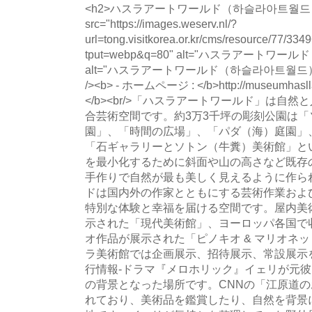
<h2>ハスラアートワールド（하슬라아트월드）</h2>
src="https://images.weserv.nl/?
url=tong.visitkorea.or.kr/cms/resource/77/
tput=webp&q=80" alt="ハスラアート
alt="ハスラアートワールド（하슬라아트월드） main p
/><b> - ホームページ : </b>http://museumhasl
</b><br/>「ハスラアートワールド」は自
合芸術空間です。約3万3千坪の彫刻公園は
園」、「時間の広場」、「パダ（海）庭園」
「石ギャラリーとソトン（牛糞）美術館」と
を最小化するために斜面や山の高さなど既存
手作りで自然が最も美しく見えるように作ら
ドは国内外の作家とともにする芸術作業およ
特別な体験と幸福を届ける空間です。屋内美術
示された「現代美術館」、ヨーロッパ各国で
オ作品が展示された「ピノキオ & マリオネ
ラ美術館では企画展示、招待展示、常設展示
行情報-ドラマ『メロホリック』イェリが元
の背景となった場所です。CNNの「江原道
れており、美術品を鑑賞したり、自然を背景