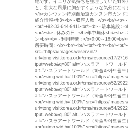
地です。イェリが気持ちを整理していた野外
と、壮大な風景に胸がすくような気分になります。<b
</b>カンウォン特別自治道カンヌン市カンドン面ユ
紹介情報</h3><b> - 収容人数 : </b><br/><b
<br/>+82-33-644-9411<br/><b> - 駐車施設 : <
<br/><b> - 休みの日 : </b>年中無休<br/><b>
ン<br/><b> - 利用時間 : </b>9:00～18:00<br/><
所要時間 : </b><br/><br/><br/><br/><br/><br/>
src="https://images.weserv.nl/?
url=tong.visitkorea.or.kr/cms/resource/17/
tput=webp&q=80" alt="ハスラアート
alt="ハスラアートワールド（하슬라아트월드） photo 
<br/><img width="100%" src="https://images.w
url=tong.visitkorea.or.kr/cms/resource/52/
tput=webp&q=80" alt="ハスラアート
alt="ハスラアートワールド（하슬라아트월드） photo 
<br/><img width="100%" src="https://images.w
url=tong.visitkorea.or.kr/cms/resource/54/
tput=webp&q=80" alt="ハスラアート
alt="ハスラアートワールド（하슬라아트월드） photo 
<br/><img width="100%" src="https://images.w