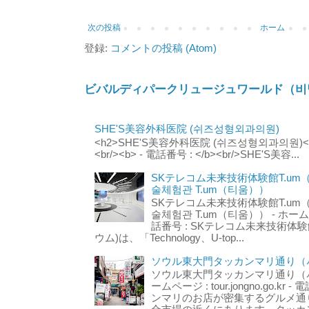
次の投稿
ホーム
登録:
コメントの投稿 (Atom)
ビバルディパークリュージュワールド（비
SHE'S美容外科医院 (쉬즈성형외과의원)
<h2>SHE'S美容外科医院 (쉬즈성형외과의원)</h2
<br/><b> - 電話番号 : </b><br/>SHE'S美容...
SKテレコム未来技術体験館T.um
술체험관 T.um（티움））
SKテレコム未来技術体験館T.um
술체험관 T.um（티움）） - ホームページ 
話番号 : SKテレコム未来技術体験
ウム)は、「Technology、U-top...
ソウル東大門タッカンマリ通り（서
ソウル東大門タッカンマリ通り（서울
ームページ : tour.jongno.go.kr - 
ンマリのお店が密集するグルメ通