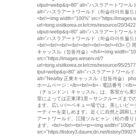
utput=webp&q=80" alt="ハスラアー
alt="ハスラアートワールド（하슬라아트월드） photo 
<br/><img width="100%" src="https://images.w
url=tong.visitkorea.or.kr/cms/resource/20/
utput=webp&q=80" alt="ハスラアー
alt="ハスラアートワールド（하슬라아트월드） photo 
<br/><br/><br/><br/><br/><br/><br/><h
キャッスル（정동캐슬）</h4><img width="10
src="https://images.weserv.nl/?
url=tong.visitkorea.or.kr/cms/resource/95/
tput=webp&q=80" alt="ハスラアート
alt="Nearby 正東キャッスル（정동캐슬） photo" loa
ホームページ : </b><br/><b> - 電話番号 : 
（チョンドン）キャッスル」は、客室から東
室によっては正東津1里～サンクルーズまで
ます。広いバーベキュー場では、美しいビー
ーティーを楽しめます。近くに自然と調和し
アートワールド、江陵ソルヒャン（松の香り
ます。<br/><br/><br/><p><img width="100px"
src="https://tistory3.daumcdn.net/tistory/39