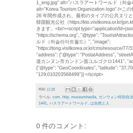
1_eng.jpg" alt="ハスラアートワールド
alt="Korea Tourism Organization l
26 年間作成され、最初のタイプの公共ヌリと
韓国観光公社（https://kto.visitkorea.or.
きます。<br/><script type="application/ld+json
"https://schema.org", "@type": "TouristAt
ルド（하슬라아트월드）", "image":
"https://tong.visitkorea.or.kr/cms/resource/7
"address": {"@type": "PostalAddress", "
道カンヌン市カンドン面ユルゴクロ1441", "addressCo
{"@type": "GeoCoordinates", "latitude": "37.7
"129.010203568499"}} </script>
時刻:
17:39
ラベル:
com
,
http
,
museumhaslla
,
カンウォン特別自
1441
,
ハスラアートワールド
,
は自然と人
0 件のコメント: