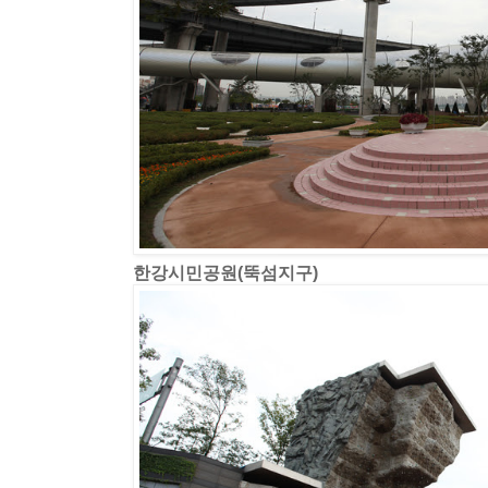
한강시민공원(뚝섬지구)