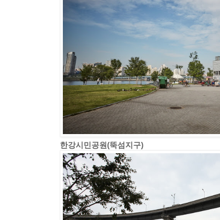
한강시민공원(뚝섬지구)