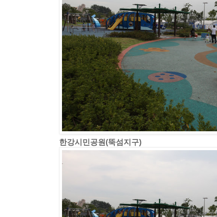
한강시민공원(뚝섬지구)