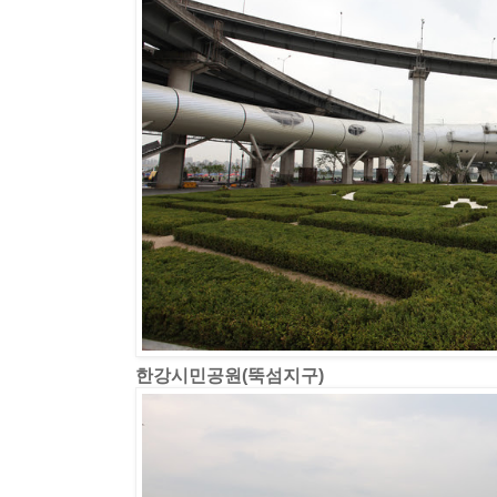
한강시민공원(뚝섬지구)