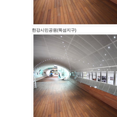
한강시민공원(뚝섬지구)