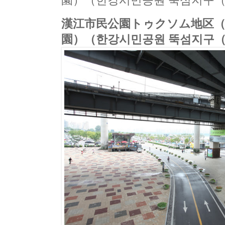
園）（한강시민공원 뚝섬지구
漢江市民公園トゥクソム地区
園）（한강시민공원 뚝섬지구