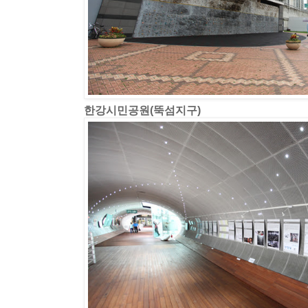
한강시민공원(뚝섬지구)