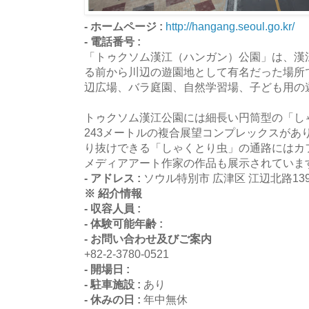
- ホームページ :
http://hangang.seoul.go.kr/
- 電話番号 :
「トゥクソム漢江（ハンガン）公園」は、漢
る前から川辺の遊園地として有名だった場所
辺広場、バラ庭園、自然学習場、子ども用の
トゥクソム漢江公園には細長い円筒型の「し
243メートルの複合展望コンプレックスがあ
り抜けできる「しゃくとり虫」の通路にはカ
メディアアート作家の作品も展示されていま
- アドレス :
ソウル特別市 広津区 江辺北路13
※ 紹介情報
- 収容人員 :
- 体験可能年齢 :
- お問い合わせ及びご案内
+82-2-3780-0521
- 開場日 :
- 駐車施設 :
あり
- 休みの日 :
年中無休