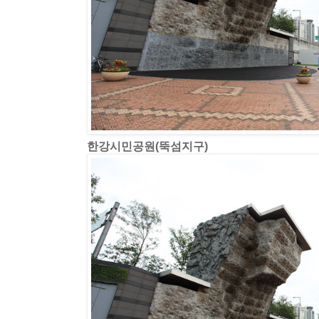
한강시민공원(뚝섬지구)