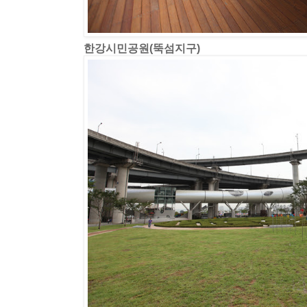
한강시민공원(뚝섬지구)