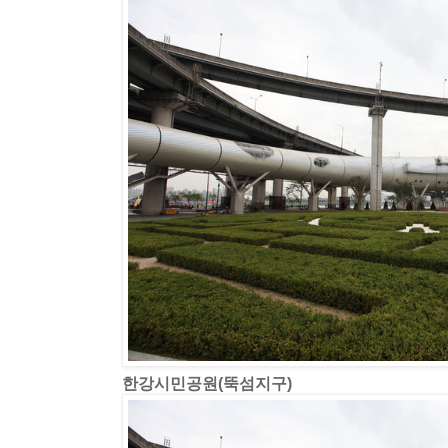
한강시민공원(뚝섬지구)