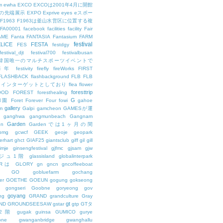
m
ewha
EXCO
EXCOは2001年4月に開館
の先端展示
EXPO
Exprive
eyes
eスポー
F1963
F1963は釜山水営区に位置する複
FA00001
facebook
facilities
facility
Fair
AME
Fanta
FANTASIA
Fantasium
FARM
festival
LICE
FESTA
FES
festdgy
festival_djt
festival700
festivalbusan
ALは韓国唯一のマルチスポーツイベントで
は毎年
festivity
firefly
fireWorks
FIRST
FLASHBACK
flashbackground
FLB
FLB
メインターゲットとしており
flea
flower
foresttrip
OOD
FOREST
foresthealing
G
和園
Foret
Forever
Four
fowi
gahoe
gallery
m
Galpi
gamcheon
GAMESが運
ganghwa
gangmunbeach
Gangnam
Garden
en
Gardenでは1ヶ月の間
bmg
gcwcf
GEEK
geoje
geopark
erhart
ghct
GIAF25
giantsclub
giff
gil
gill
imje
ginsengfestival
gjfmc
gjsam
gjw
ェジュ1階
glassisland
globalinterpark
URは
GLORY
gn
gncn
gncoffeeboat
GO
gobluefarm
gochang
er
GOETHE
GOEUN
gogung
gokseong
gongseri
Goobne
goryeong
gov
goyang
ng
GRAND
grandculture
Gray
gt
ND
GROUNDSEESAW
gstar
gtp
GTタ
2階
gugak
guinsa
GUMICO
gurye
one
gwanganbridge
gwanghallu