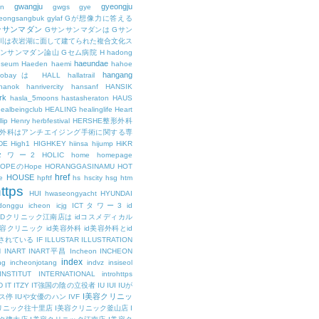
gwangju
gyeongju
n
gwgs
gye
eongsangbuk
gylaf
Gが想像力に答える
ンサンマダン
Gサンサンマダンは
Gサン
川は衣岩湖に面して建てられた複合文化ス
サンサンマダン論山
Gセム病院
H
hadong
haeundae
useum
Haeden
haemi
hahoe
hangang
ajobayは
HALL
hallatrail
hanok
hanrivercity
hansanf
HANSIK
rk
hasla_5moons
hastasheraton
HAUS
ealbeingclub
HEALING
healinglife
Heart
lip
Henry
herbfestival
HERSHE整形外科
整形外科はアンチエイジング手術に関する専
DE
High1
HIGHKEY
hiinsa
hijump
HiKR
タワー2
HOLIC
home
homepage
HOPEのHope
HORANGGASINAMU
HOT
href
HOUSE
e
hpftf
hs
hscity
hsg
htm
ttps
HUI
hwaseongyacht
HYUNDAI
cdonggu
icheon
icjg
ICTタワー3
id
IDクリニック江南店は
idコスメディカル
美容クリニック
id美容外科
id美容外科とid
されている
IF
ILLUSTAR
ILLUSTRATION
N
INART
INART平昌
Incheon
INCHEON
index
ng
incheonjotang
indvz
insiseol
INSTITUT
INTERNATIONAL
introhttps
D
IT
ITZY
IT強国の陰の立役者
IU
IUI
IUが
I美容クリニッ
ス停
IUや女優のハン
IVF
リニック往十里店
I美容クリニック釜山店
I