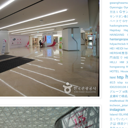
gwanghwamu
Gyeongju
Gy
Gサ
方法１
サンマダン春
ペースで
G
hadongteam
Hajobay
H
HANGANG
hantangeopa
hdyachtclub
h
HEI
HEIDI
hel
HERSHE
門病院で
HI
HILLI
HM
hongseong
HOTEL
Hous
h
http
html
i815
icbp
i
ID02030106
グループ
id
皮膚科で構成
imsilfestival
I
incheon_jota
instagram
Island
ISLAN
立っていたバ
クは
I美容ク