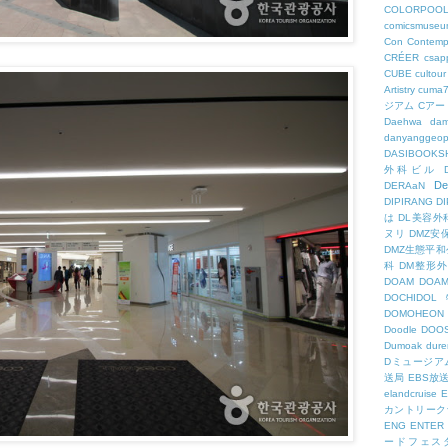
COLORPOO
comicsmuseu
Con
Contemp
CRÉER
csapp
CUBE
cultour
Artistry
cuma
ジアム
Cアー
Daehwa
dam
danyanggeop
DASIBOOKS
外科ビル
De
DERAaN
DIPIRANG
D
は
DL美容外
ヌリ
DMZ安
DMZ生態平和
科
DM整形
DOAM
DO
DOCHID
DOMOHEON
Doodle
DOO
Dumoak
dure
Dミュージア
送局
EBS放
elandcruise
E
カントリーク
ENG
ENTER
ードフェス