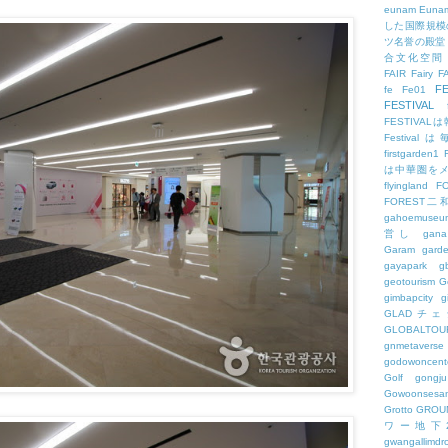
eunam
Euna
した国際規模
ツ名誉の殿堂
合文化空間
FAIR
Fairy
F
FE
fe
Fe01
FESTIVAL
FESTIV
Festival
firstgarden1
は中華圏を
flyingland
F
FOREST二
gahoemuseu
営し
gana
Garam
gard
gayapark
g
geotourism
G
gimbapcity
g
GLADチ
GLOBALTO
gnmetaverse
godowoncent
Golf
gongju
Gowoonsesa
Grotto
GROU
ワー地下
gwangallimdr