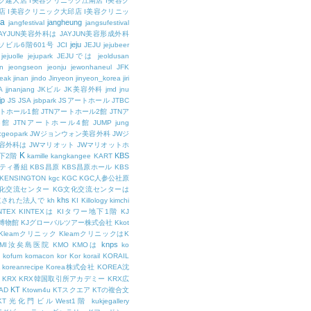
ク建大店
I美容クリニック江南店
I美容ク
店
I美容クリニック大邱店
I美容クリニッ
ja
jangheung
jangfestival
jangsufestival
AYJUN美容外科は
JAYJUN美容形成外科
jeju
ソビル6階601号
JCI
JEJU
jejubeer
jejuolle
jejupark
JEJUでは
jeoldusan
n
jeongseon
jeonju
jewonhaneul
JFK
aeak
jinan
jindo
Jinyeon
jinyeon_korea
jiri
A
jjnanjang
JKビル
JK美容外科
jmd
jnu
jp
JS
JSA
jsbpark
JSアートホール
JTBC
ートホール1館
JTNアートホール2館
JTNア
3館
JTNアートホール4館
JUMP
jung
cgeopark
JWジョンウォン美容外科
JWジ
容外科は
JWマリオット
JWマリオットホ
K
KBS
下2階
kamille
kangkangee
KART
エティ番組
KBS昌原
KBS昌原ホール
KBS
KENSINGTON
kgc
KGC
KGC人参公社原
文化交流センター
KG文化交流センターは
khs
設立された法人で
kh
KI
Killology
kimchi
NTEX
KINTEXは
KIタワー地下1階
KJ
融博物館
KJグローバルツアー株式会社
Kkot
Kleamクリニック
KleamクリニックはK
knps
KMI汝矣島医院
KMO
KMOは
ko
kofum
komacon
kor
Kor
korail
KORAIL
koreanrecipe
Korea株式会社
KOREA沈
KRX
KRX韓国取引所アカデミー
KRX広
KT
OAD
Ktown4u
KTスクエア
KTの複合文
KT光化門ビルWest1階
kukjegallery