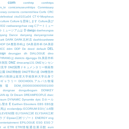
com
L
comhttp
comhttps
m_kr
comicsmuseumhttps
Commissary
orary
contents
contentsView
Corfe
CRC
lefestival
cttu0101a04
CTやMorpheus
culture
Cultureを意味します
Culture及び
7832
cwdsarangchae
cwg
Cアートミュー
D
daegu
トミュージアムは
daeheungsa
yang
Dance
danyang
danyangcruise
ark
DARK
DARK北村店
dashboardwww
HOP
DA整形外科は
DA美容外科
DA美容
DEL
DCC
ddm
DDP
De
deed
default
sign
deungjan
dh
DIALOGUE
dino
IPIRANGは
districts
djjunggu
DL美容外科
DMZ
科医院
dmzcamp131
DMZセンセン
保見学
DMZ国際ドキュメンタリー映画祭
公園
DMZ博物館
DMZ平和の道
DM整形外
外科の医師は延世大学校医科大学出身で
AMギャラリー
DOCHIDOLアルパカ牧場
OL牧場
DOM_000000309005001000
dongnae
donguibogam
DONKEY
SAN
dp
Dr
Dream
DREAMPEOPLE
dsec
raum
DYNAMIC
Dynamite
dytc
Dホール
E
ム聖水
Earthen
Ebookers
EBS
EBS放
送局は
ecolandjeju
ECORIUM
EGIビル6階
LEVEN3階
ELYSIAN江村
ELYSIAN江村
ラブ
Elysian江村リゾート
ENERGY
eng
entertainment
EPILOGUE
ESG
ESGフ
タ
et
ETRI
ETRI情報通信展示館
eum