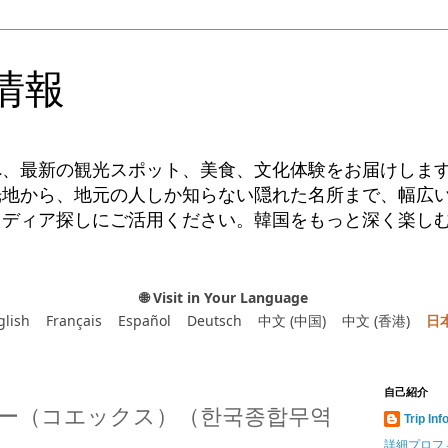
情報
へ、最新の観光スポット、美食、文化体験をお届けしま
光地から、地元の人しか知らない隠れた名所まで、幅広
イディア探しにご活用ください。韓国をもっと深く楽し
🌐 Visit in Your Language
glish
Français
Español
Deutsch
中文 (中国)
中文 (香港)
日
自己紹介
ー（コエックス）（한국종합무역
Trip Inf
詳細プロフ