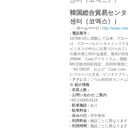
韓国総合貿易センタ
센터（코엑스））
- ホームページ :
http://www.coex
- 電話番号 :
1979年3月に開館して以来、グ
け、グローバルビジネスインフラ
ビジネスの中心に位置づけられてい
の展示場と50の会議室、最高の利
2009年「Coexアーティウム」開館
MICE観光特区指定、2020年環境
「AV DROP」および「Coex 
たグローバル文化・ビジネスプラ
- アドレス :
ソウル特別市カンナム
※ 紹介情報
- 収容人数 :
- お問い合わせ·ご案内
+82-2-6000-0114
- 駐車施設 :
あり
- 駐車料金 :
- 休みの日 :
年中無休
- 利用料金 :
施設ごとに異なります
- 利用時間 :
施設ごとに異なります