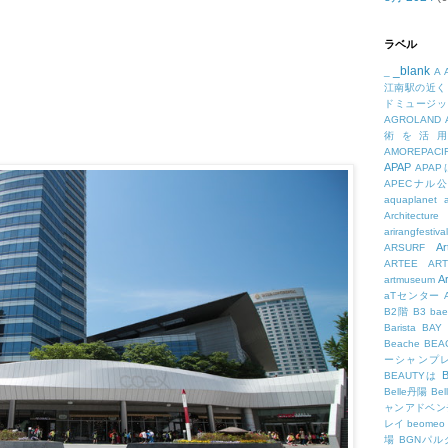
ラベル
_blank
_
A
江南駅の近く
ドミュージッ
AGROLAND
術を活
AMOREPACIF
APAP
APA
APECナル
aquaplanet
Architecture
arirangfestival
Ar
ARSURF
ARTEE
A
A
artmuseum
aTセンター
B2階
B3
bae
Barista
BAY
Beache
BE
ーシャンプ
B
BEAUTYは
Belle丹陽
Be
ャンアドベン
レイ
beomeo
場
BGNパ