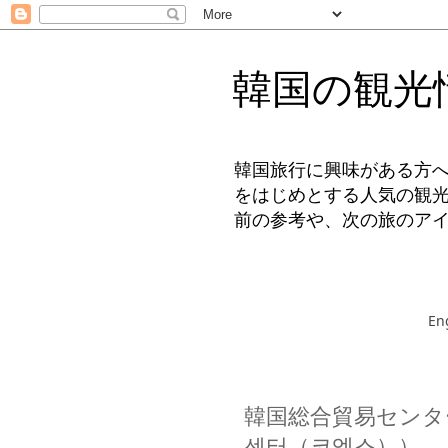
韓国の観光
韓国旅行に興味がある方
をはじめとする人気の観
前の参考や、次の旅のア
En
韓国総合貿易センタ
센터（코엑스））