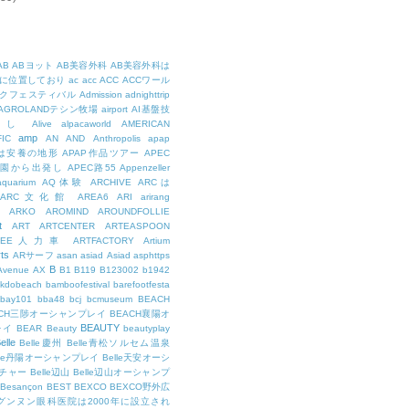
AB
ABヨット
AB美容外科
AB美容外科は
に位置しており
ac
acc
ACC
ACCワール
クフェスティバル
Admission
adnighttrip
AGROLANDテシン牧場
airport
AI基盤技
用し
Alive
alpacaworld
AMERICAN
amp
IC
AN
AND
Anthropolis
apap
Pは安養の地形
APAP作品ツアー
APEC
公園から出発し
APEC路55
Appenzeller
aquarium
AQ体験
ARCHIVE
ARCは
ARC文化館
AREA6
ARI
arirang
ARKO
AROMIND
AROUNDFOLLIE
t
ART
ARTCENTER
ARTEASPOON
RTEE人力車
ARTFACTORY
Artium
rts
ARサーフ
asan
asiad
Asiad
asphttps
B
Avenue
AX
B1
B119
B123002
b1942
kdobeach
bamboofestival
barefootfesta
bay101
bba48
bcj
bcmuseum
BEACH
ACH三陟オーシャンプレイ
BEACH襄陽オ
BEAUTY
レイ
BEAR
Beauty
beautyplay
elle
Belle慶州
Belle青松ソルセム温泉
lle丹陽オーシャンプレイ
Belle天安オーシ
チャー
Belle辺山
Belle辺山オーシャンプ
Besançon
BEST
BEXCO
BEXCO野外広
ルグンヌン眼科医院は2000年に設立され