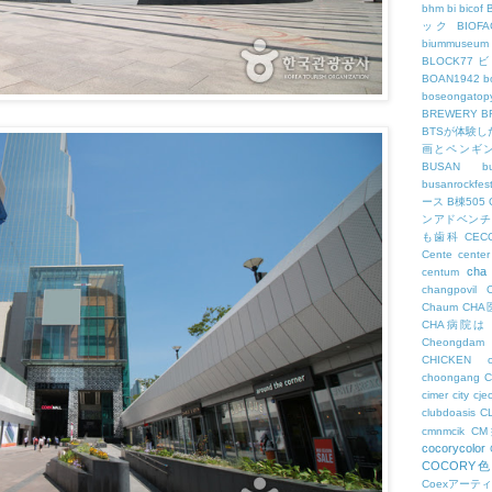
bhm
bi
bicof
ック
BIO
biummuseum
BLOCK77
BOAN1942
b
boseongatopy
BREWERY
B
BTSが体験
画とペンギ
BUSAN
b
busanrockfest
ース
B棟505
ンアドベンチ
も歯科
CEC
Cente
center
cha
centum
changpovil
Chaum
CH
CHA病院は
Cheongdam
CHICKEN
choongang
cimer
city
cje
clubdoasis
C
cmnmcik
C
cocorycolor
COCORY
Coexアーテ