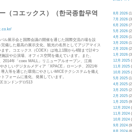
ー（コエックス）（한국종합무역
8月 2026
(1
7月 2026
(3
6月 2026
(7
.co.kr/
5月 2026
(2
4月 2026
(1
ローバル展示会と国際会議の開催を通じた国際交流の場を設
3月 2026
(1
を完備した最高の展示文化、観光の名所としてアジアマイス
2月 2026
(2
ます。コエックス（COEX）は地上1階から4階まで計4つ
1月 2026
(3
便施設や公演場、オフィス空間を備えています。また、
12月 2025
(
、2014年「coex MALL」リニューアルオープン、江南
にやさしいデジタルメディア「XPACE」ローンチ、2021年
11月 2025
(
Live」導入等を通じた環境にやさしいMICEテクシステムを備え
10月 2025
(
ットフォームに進化、発展しています。
5月 2025
(1
区ヨンドンデロ513
4月 2025
(2
3月 2025
(2
2月 2025
(2
1月 2025
(9
12月 2024
(
11月 2024
(
10月 2024
(
9月 2024
(9
8月 2024
(6