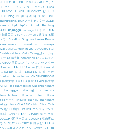
BIE
BIFC
BIFF
BIFF広場
BIOFACEクリニ
FACEクリニッククリニックは
bisco
BLACK
BLADE
BLOCK77ビル2
blog
ビル8
BL美容外科医院
BMF
oatingfestival
BOKアートセンター
BOLD
center
bpf
bpfhc
bread
Breaking
bsjunggu
BTS
RUSH
bsnamgu
BSザ
BT
した陶芸工房
BTSメンバー
BTS通り
BTS壁
Busan
ンパン
Buddhist
Bulguksa
busan
usanaircruise
busanbom
busanjin
ival
busanxthesky
buyeo
buyeofmc
Bコ
C
cable
cablecar
Calm
Calm巨済オーシャ
CC
ャー
Calm済州
camelliahill
CDC子ど
O
CECO昌原コンベンションセンター
CENTER
Center
Center仁川
Central
CHAEUM医院
CHAEUM医院では
Charles
charmgiroom
CHARMGIROOM
A医科学大学江南CHA病院
CHA医科大学
CHEF
cheonanfestival
Cheonbungnam
cheonggye
cheongju
cheongna
chimacfestival
Chinese
chiu
Choo
Chooパーク
chowon
chungju
chungnam
class
cology
CLASSIC
clickn
Clinic
Club
LWHは
CL病院
CM
CMCコンフィデンス
co
M病院
CNNの
COANMI整形外科
COCORY延禧本店は
COCORY江南店は
色彩研究所
COEX
COCORY明洞店は
ィウム
COEXアクアリウム
Coffee
COLOR