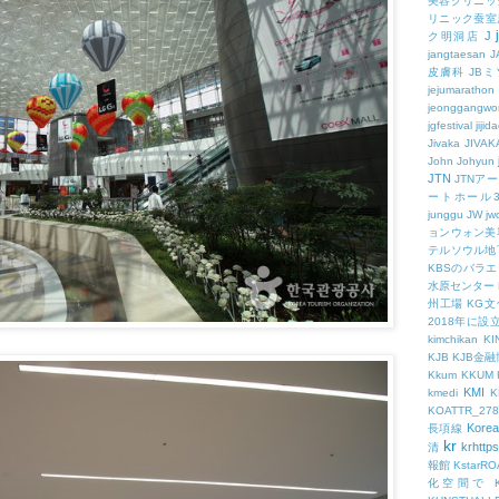
美容クリニッ
リニック蚕室
J
ク明洞店
jangtaesan
J
皮膚科
JBミ
jejumarathon
jeonggangwo
jgfestival
jijid
Jivaka
JIVAK
John
Johyun
JTN
JTNア
ートホール
junggu
JW
jw
ョンウォン美
テルソウル地
KBSのバラ
水原センター
州工場
KG
2018年に
kimchikan
KI
KJB
KJB金
Kkum
KKUM
KMI
kmedi
KOATTR_278
Korea
長項線
kr
krhttps
清
報館
KstarR
化空間で