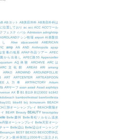
AB
ABヨット
AB美容外科
AB美容外科は
に位置しており
ac
acc
ACC
ACCワール
クフェスティバル
Admission
adnighttrip
AGROLANDテシン牧場
airport
AI基盤技
用し
Alive
alpacaworld
AMERICAN
amp
IC
AN
AND
Anthropolis
apap
Pは安養の地形
APAP作品ツアー
APEC
公園から出発し
APEC路55
Appenzeller
aquarium
AQ体験
ARCHIVE
ARCは
ARC文化館
AREA6
ARI
arirang
ARKO
AROMIND
AROUNDFOLLIE
t
ART
ARTCENTER
ARTEASPOON
RTEE人力車
ARTFACTORY
Artium
rts
ARサーフ
asan
asiad
Asiad
asphttps
B
Avenue
AX
B1
B119
B123002
b1942
kdobeach
bamboofestival
barefootfesta
bay101
bba48
bcj
bcmuseum
BEACH
ACH三陟オーシャンプレイ
BEACH襄陽オ
BEAUTY
レイ
BEAR
Beauty
beautyplay
elle
Belle慶州
Belle青松ソルセム温泉
lle丹陽オーシャンプレイ
Belle天安オーシ
チャー
Belle辺山
Belle辺山オーシャンプ
Besançon
BEST
BEXCO
BEXCO野外広
ルグンヌン眼科医院は2000年に設立され