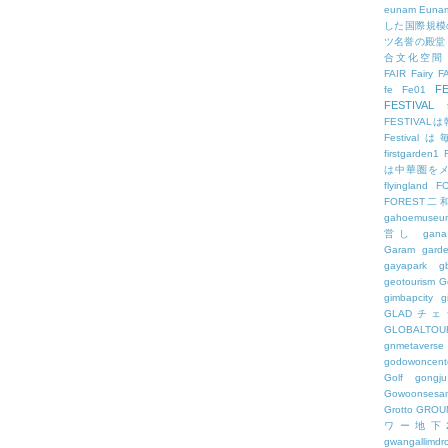
eunam
Euna
した国際規模
ツ名誉の殿堂
合文化空間
FAIR
Fairy
F
FE
fe
Fe01
FESTIVAL
FESTIV
Festival
firstgarden1
は中華圏を
flyingland
F
FOREST二
gahoemuseu
営し
gana
Garam
gard
gayapark
g
geotourism
G
gimbapcity
g
GLADチ
GLOBALTO
gnmetaverse
godowoncent
Golf
gongju
Gowoonsesa
Grotto
GROU
ワー地下
gwangallimdr