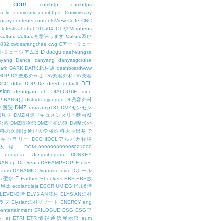
com
L
comhttp
comhttps
m_kr
comicsmuseumhttps
Commissary
orary
contents
contentsView
Corfe
CRC
lefestival
cttu0101a04
CTやMorpheus
culture
Cultureを意味します
Culture及び
7832
cwdsarangchae
cwg
Cアートミュー
D
daegu
トミュージアムは
daeheungsa
yang
Dance
danyang
danyangcruise
ark
DARK
DARK北村店
dashboardwww
HOP
DA整形外科は
DA美容外科
DA美容
DEL
DCC
ddm
DDP
De
deed
default
sign
deungjan
dh
DIALOGUE
dino
IPIRANGは
districts
djjunggu
DL美容外科
DMZ
科医院
dmzcamp131
DMZセンセン
保見学
DMZ国際ドキュメンタリー映画祭
公園
DMZ博物館
DMZ平和の道
DM整形外
外科の医師は延世大学校医科大学出身で
AMギャラリー
DOCHIDOLアルパカ牧場
OL牧場
DOM_000000309005001000
dongnae
donguibogam
DONKEY
SAN
dp
Dr
Dream
DREAMPEOPLE
dsec
raum
DYNAMIC
Dynamite
dytc
Dホール
E
ム聖水
Earthen
Ebookers
EBS
EBS放
送局は
ecolandjeju
ECORIUM
EGIビル6階
LEVEN3階
ELYSIAN江村
ELYSIAN江村
ラブ
Elysian江村リゾート
ENERGY
eng
entertainment
EPILOGUE
ESG
ESGフ
タ
et
ETRI
ETRI情報通信展示館
eum