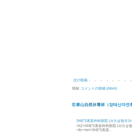
次の投稿
登録:
コメントの投稿 (Atom)
壮泰山自然休養林（장태산자연
SHE'S美容外科医院 (쉬즈성형외과
<h2>SHE'S美容外科医院 (쉬즈성형외과의
</b><br/>SHE'S美容...