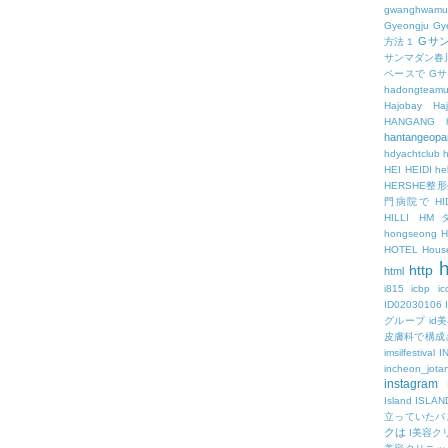
gwanghwamu
Gyeongju
Gy
Gサ
方法１
サンマダン春
ペースで
G
hadongteam
Hajobay
H
HANGANG
hantangeopa
hdyachtclub
h
HEI
HEIDI
hel
HERSHE
門病院で
HI
HILLI
HM
hongseong
HOTEL
Hous
h
http
html
i815
icbp
i
ID02030106
グループ
id
皮膚科で構成
imsilfestival
I
incheon_jota
instagram
Island
ISLAN
立っていたバ
クは
I美容ク