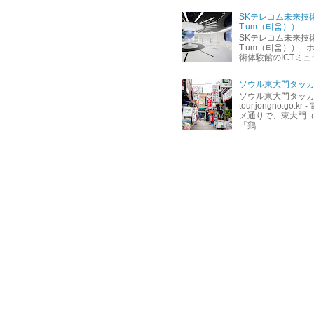
SKテレコム未来技
T.um（티움））
SKテレコム未来技
T.um（티움）） - ホ
術体験館のICTミュージ
ソウル東大門タッカ
ソウル東大門タッカン
tour.jongno.go
メ通りで、東大門
「鶏...