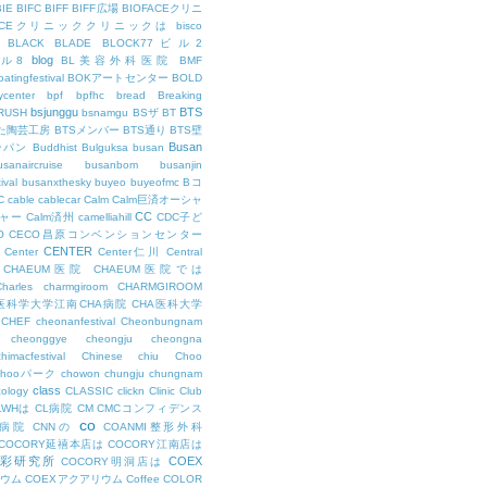
BIE
BIFC
BIFF
BIFF広場
BIOFACEクリニ
FACEクリニッククリニックは
bisco
BLACK
BLADE
BLOCK77ビル2
blog
ビル8
BL美容外科医院
BMF
oatingfestival
BOKアートセンター
BOLD
center
bpf
bpfhc
bread
Breaking
bsjunggu
BTS
RUSH
bsnamgu
BSザ
BT
した陶芸工房
BTSメンバー
BTS通り
BTS壁
Busan
ンパン
Buddhist
Bulguksa
busan
usanaircruise
busanbom
busanjin
ival
busanxthesky
buyeo
buyeofmc
Bコ
C
cable
cablecar
Calm
Calm巨済オーシャ
CC
ャー
Calm済州
camelliahill
CDC子ど
O
CECO昌原コンベンションセンター
CENTER
Center
Center仁川
Central
CHAEUM医院
CHAEUM医院では
Charles
charmgiroom
CHARMGIROOM
A医科学大学江南CHA病院
CHA医科大学
CHEF
cheonanfestival
Cheonbungnam
cheonggye
cheongju
cheongna
chimacfestival
Chinese
chiu
Choo
Chooパーク
chowon
chungju
chungnam
class
cology
CLASSIC
clickn
Clinic
Club
LWHは
CL病院
CM
CMCコンフィデンス
co
M病院
CNNの
COANMI整形外科
COCORY延禧本店は
COCORY江南店は
色彩研究所
COEX
COCORY明洞店は
ィウム
COEXアクアリウム
Coffee
COLOR