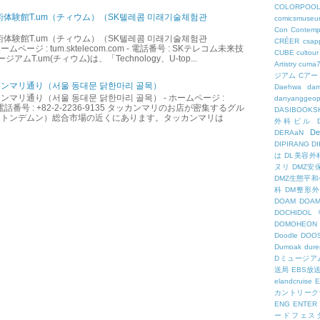
COLORPOO
術体験館T.um（チィウム）（SK텔레콤 미래기술체험관
comicsmuseu
Con
Contemp
術体験館T.um（チィウム）（SK텔레콤 미래기술체험관
CRÉER
csapp
ームページ : tum.sktelecom.com - 電話番号 : SKテレコム未来技
CUBE
cultour
アムT.um(チィウム)は、「Technology、U-top...
Artistry
cuma
ジアム
Cアー
ンマリ通り（서울 동대문 닭한마리 골목）
Daehwa
dam
マリ通り（서울 동대문 닭한마리 골목） - ホームページ :
danyanggeop
.kr - 電話番号 : +82-2-2236-9135 タッカンマリのお店が密集するグル
DASIBOOKS
（トンデムン）総合市場の近くにあります。タッカンマリは
外科ビル
De
DERAaN
DIPIRANG
D
は
DL美容外
ヌリ
DMZ安
DMZ生態平和
科
DM整形
DOAM
DO
DOCHID
DOMOHEON
Doodle
DOO
Dumoak
dure
Dミュージア
送局
EBS放
elandcruise
E
カントリーク
ENG
ENTER
ードフェス