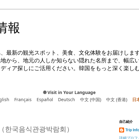
情報
へ、最新の観光スポット、美食、文化体験をお届けしま
光地から、地元の人しか知らない隠れた名所まで、幅広
イディア探しにご活用ください。韓国をもっと深く楽し
🌐 Visit in Your Language
glish
Français
Español
Deutsch
中文 (中国)
中文 (香港)
日
自己紹介
（한국음식관광박람회）
Trip Inf
詳細プロフ