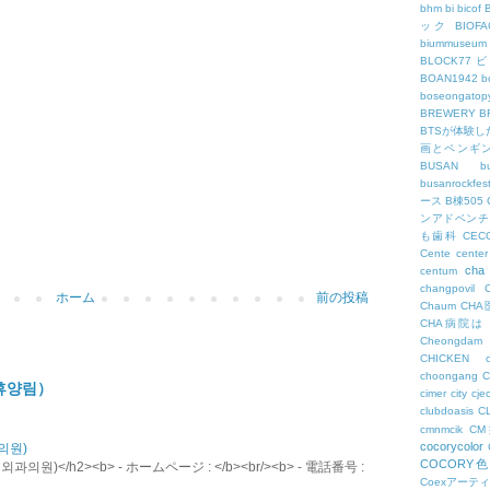
bhm
bi
bicof
ック
BIO
biummuseum
BLOCK77
BOAN1942
b
boseongatopy
BREWERY
B
BTSが体験
画とペンギ
BUSAN
b
busanrockfest
ース
B棟505
ンアドベンチ
も歯科
CEC
Cente
center
cha
centum
changpovil
ホーム
前の投稿
Chaum
CH
CHA病院は
Cheongdam
CHICKEN
choongang
휴양림）
cimer
city
cje
clubdoasis
C
cmnmcik
C
cocorycolor
의원)
COCORY
원)</h2><b> - ホームページ : </b><br/><b> - 電話番号 :
Coexアーテ