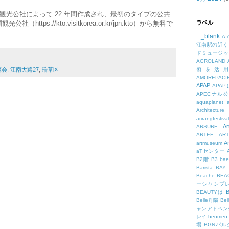
観光公社によって 22 年間作成され、最初のタイプの公共
tps://kto.visitkorea.or.kr/jpn.kto）から無料で
ラベル
_blank
_
A
江南駅の近く
ドミュージッ
AGROLAND
覧会
,
江南大路27
,
瑞草区
術を活
AMOREPACIF
APAP
APA
APECナル
aquaplanet
Architecture
arirangfestival
Ar
ARSURF
ARTEE
A
A
artmuseum
aTセンター
B2階
B3
bae
Barista
BAY
Beache
BE
ーシャンプ
B
BEAUTYは
Belle丹陽
Be
ャンアドベン
レイ
beomeo
場
BGNパ