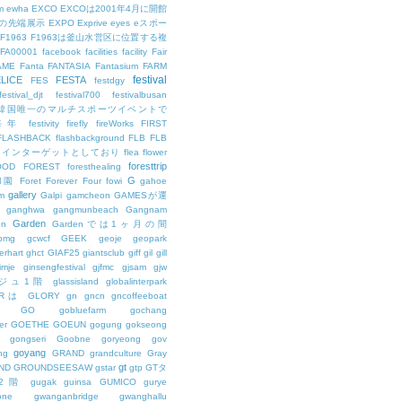
m
ewha
EXCO
EXCOは2001年4月に開館
の先端展示
EXPO
Exprive
eyes
eスポー
F1963
F1963は釜山水営区に位置する複
FA00001
facebook
facilities
facility
Fair
AME
Fanta
FANTASIA
Fantasium
FARM
festival
LICE
FESTA
FES
festdgy
festival_djt
festival700
festivalbusan
ALは韓国唯一のマルチスポーツイベントで
は毎年
festivity
firefly
fireWorks
FIRST
FLASHBACK
flashbackground
FLB
FLB
メインターゲットとしており
flea
flower
foresttrip
OOD
FOREST
foresthealing
G
和園
Foret
Forever
Four
fowi
gahoe
gallery
m
Galpi
gamcheon
GAMESが運
ganghwa
gangmunbeach
Gangnam
Garden
en
Gardenでは1ヶ月の間
bmg
gcwcf
GEEK
geoje
geopark
erhart
ghct
GIAF25
giantsclub
giff
gil
gill
imje
ginsengfestival
gjfmc
gjsam
gjw
ェジュ1階
glassisland
globalinterpark
URは
GLORY
gn
gncn
gncoffeeboat
GO
gobluefarm
gochang
er
GOETHE
GOEUN
gogung
gokseong
gongseri
Goobne
goryeong
gov
goyang
ng
GRAND
grandculture
Gray
gt
ND
GROUNDSEESAW
gstar
gtp
GTタ
2階
gugak
guinsa
GUMICO
gurye
one
gwanganbridge
gwanghallu