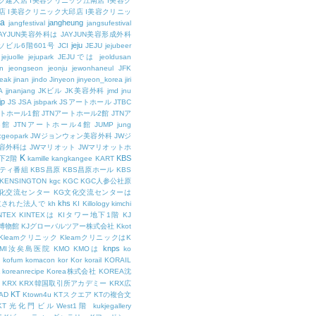
ク建大店
I美容クリニック江南店
I美容ク
店
I美容クリニック大邱店
I美容クリニッ
ja
jangheung
jangfestival
jangsufestival
AYJUN美容外科は
JAYJUN美容形成外科
jeju
ソビル6階601号
JCI
JEJU
jejubeer
jejuolle
jejupark
JEJUでは
jeoldusan
n
jeongseon
jeonju
jewonhaneul
JFK
aeak
jinan
jindo
Jinyeon
jinyeon_korea
jiri
A
jjnanjang
JKビル
JK美容外科
jmd
jnu
jp
JS
JSA
jsbpark
JSアートホール
JTBC
ートホール1館
JTNアートホール2館
JTNア
3館
JTNアートホール4館
JUMP
jung
cgeopark
JWジョンウォン美容外科
JWジ
容外科は
JWマリオット
JWマリオットホ
K
KBS
下2階
kamille
kangkangee
KART
エティ番組
KBS昌原
KBS昌原ホール
KBS
KENSINGTON
kgc
KGC
KGC人参公社原
文化交流センター
KG文化交流センターは
khs
設立された法人で
kh
KI
Killology
kimchi
NTEX
KINTEXは
KIタワー地下1階
KJ
融博物館
KJグローバルツアー株式会社
Kkot
Kleamクリニック
KleamクリニックはK
knps
KMI汝矣島医院
KMO
KMOは
ko
kofum
komacon
kor
Kor
korail
KORAIL
koreanrecipe
Korea株式会社
KOREA沈
KRX
KRX韓国取引所アカデミー
KRX広
KT
OAD
Ktown4u
KTスクエア
KTの複合文
KT光化門ビルWest1階
kukjegallery