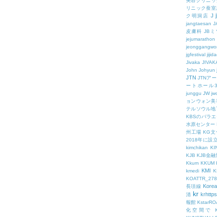
美容クリニッ
リニック蚕室
J
ク明洞店
jangtaesan
J
皮膚科
JBミ
jejumarathon
jeonggangwo
jgfestival
jijid
Jivaka
JIVAK
John
Johyun
JTN
JTNア
ートホール
junggu
JW
jw
ョンウォン美
テルソウル地
KBSのバラ
水原センター
州工場
KG
2018年に
kimchikan
KI
KJB
KJB金
Kkum
KKUM
KMI
kmedi
KOATTR_278
Korea
長項線
kr
krhttps
清
報館
KstarR
化空間で