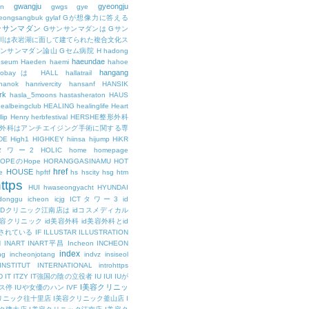
gwangju
gyeongju
n
gwgs
gye
eongsangbuk
gylaf
Gが想像力に答える
ンサンマダン
Gサンサンマダンは
Gサン
川は衣岩湖に面して建てられた複合文化ス
サンサンマダン論山
Gセム病院
H
hadong
haeundae
useum
Haeden
haemi
hahoe
hangang
ajobayは
HALL
hallatrail
hanok
hanrivercity
hansanf
HANSIK
rk
hasla_5moons
hastasheraton
HAUS
ealbeingclub
HEALING
healinglife
Heart
lip
Henry
herbfestival
HERSHE整形外科
整形外科はアンチエイジング手術に関する専
DE
High1
HIGHKEY
hiinsa
hijump
HiKR
タワー2
HOLIC
home
homepage
HOPEのHope
HORANGGASINAMU
HOT
href
HOUSE
e
hpftf
hs
hscity
hsg
htm
ttps
HUI
hwaseongyacht
HYUNDAI
cdonggu
icheon
icjg
ICTタワー3
id
IDクリニック江南店は
idコスメディカル
美容クリニック
id美容外科
id美容外科とid
されている
IF
ILLUSTAR
ILLUSTRATION
N
INART
INART平昌
Incheon
INCHEON
index
ng
incheonjotang
indvz
insiseol
INSTITUT
INTERNATIONAL
introhttps
D
IT
ITZY
IT強国の陰の立役者
IU
IUI
IUが
I美容クリニッ
ス停
IUや女優のハン
IVF
リニック往十里店
I美容クリニック釜山店
I