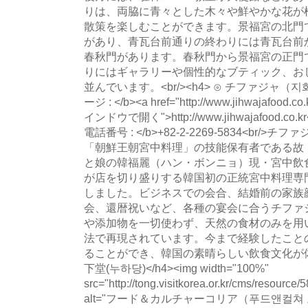
りは、両脇に青々とした木々や鮮やかな花が
散策を楽しむことができます。景福宮の北門
があり、青瓦台前通りの終わりには青瓦台前
春秋門があります。春秋門から景福宮の正門
りにはギャラリーや個性的なブティック、お
並んでいます。<br/><h4> ⊙ チファジャ（지화자）
ージ : </b><a href="http://www.jihwajafood.co.
インドウで開く">http://www.jihwajafood.co.
電話番号 : </b>+82-2-2269-5834<br
「朝鮮王朝宮中料理」の技能保有者である故
と娘の韓福麗（ハン・ボンニョ）現・宮中飲
が店を切り盛りする韓国初の正統宮中料理専門
しました。ビジネスでの会合、結婚前の家族
会、還暦祝いなど、各種の宴会に合うチファ
や添加物を一切使わず、天然の食材のみを用
法で再現されています。今まで経験したこと
ることができ、韓国の素晴らしい飲食文化が体験でき
下堂(누하당)</h4><img width="100%"
src="http://tong.visitkorea.or.kr/cms/resourc
alt="フード＆カルチャーコリア（푸드앤컬쳐 코리아