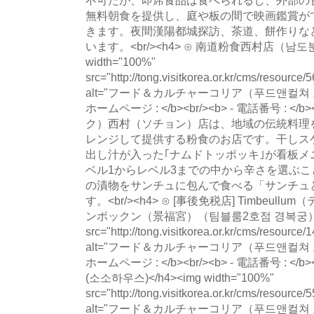
無料朝食を提供し、庭や板の間で映画鑑賞が
きます。夜間漢陽都城探訪、茶道、餅作りな
います。<br/><h4> ⊙ 南道粉食西村店（남도분
width="100%"
src="http://tong.visitkorea.or.kr/cms/resourc
alt="フード＆カルチャーコリア（푸드앤컬쳐 코리아
ホームページ : </b><br/><b> - 電話番号 : 
ク）西村（ソチョン）店は、地域の伝統料理
レンジして提供する粉食のお店です。干しス
出し汁が入った｢ナムドトッポッキ｣が看板
ベル1からレベル3までの中から辛さを選ぶ
の漬物をサンチュに包んで食べる「サンチュ
す。<br/><h4> ⊙ [事後免税店] Timbeu
ンボックン（景福宮）（팀블룸2호점 경복궁）</h4><
src="http://tong.visitkorea.or.kr/cms/resourc
alt="フード＆カルチャーコリア（푸드앤컬쳐 코리아
ホームページ : </b><br/><b> - 電話番号 : </b>
(소소하우스)</h4><img width="100%"
src="http://tong.visitkorea.or.kr/cms/resour
alt="フード＆カルチャーコリア（푸드앤컬쳐 코리아