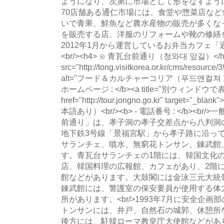
ようになり、次第に市場として形をなすよう
70店舗ある通仁市場には、食堂や惣菜店な
いで青果、鮮魚など農水産物の販売が多くな
を販売する店、洋服のリフォームや靴の修繕
2012年1月から運営しているお弁当カフェ
<br/><h4> ⊙ 青瓦台前通り（청와대 앞길）</h4><
src="http://tong.visitkorea.or.kr/cms/resourc
alt="フード＆カルチャーコリア（푸드앤컬쳐 코리아
ホームページ : </b><a title="別ウィンドウで表示" 
href="http://tour.jongno.go.kr" target="_blank
本語あり）<br/><b> - 電話番号 : </b><
前通り」は、孝子洞の孝子交差点から八判洞
地下鉄3号線「景福宮駅」から孝子路に沿っ
サランチェ、噴水、無窮花トンサン、錬武館
す。青瓦台サランチェの1階には、韓国文化
店、韓国料理の広報館、カフェがあり、2階には
館などがあります。大鼓閣には金泳三元大統
錬武館には、警護室の保安要員が使用する体
所があります。<br/>1993年7月に安全企
トンサンには、井戸、自然石の城郭、休憩所
後方には、駐韓ローマ教皇庁大使館などがあります