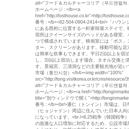
alt="フード＆カルチャーコリア（푸드앤컬쳐 코리아
ホームページ : </b><a
href="http://losthouse.co.kr">http://losthous
番号 : </b>+82-504-0904-2414<br
にある西村に位置する一軒家韓屋ステイで、
宿所はクイーンサイズのベッドがある寝室、
つで構成されています。映画室には「ボス」
ター、スクリーンがあります。移動可能な足
は簡単な炊事もできます。平日2泊以上を宿泊
し、3泊以上宿泊します場合、タオル交換と
す。景福宮、三清洞などの主要観光地が近いです。&n
市場（통인시장）</h4><img width="100%"
src="http://tong.visitkorea.or.kr/cms/resourc
alt="フード＆カルチャーコリア（푸드앤컬쳐 코리아
ホームページ : </b><a href="http://tonginmarket
title="別ウィンドウで開く">http://tonginmarket.
番号 : </b><br/>通仁（トンイン）市場は
（ヒョジャドン）周辺に住んでいた日本人向
になっています。<br />6.25戦争（韓国
の急激な人口増加に対応するため、公設市場