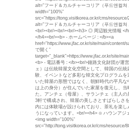
alt="フード＆カルチャーコリア（푸드앤컬쳐 코
width="100%"
src="https://tong.visitkorea.or.kr/cms/resour
alt="フード＆カルチャーコリア（푸드앤컬쳐 코리아
<br/><br/><br/><br/><h3> ◎ 周辺観光情報
</h4><br/><b> - ホームページ : </b><a
href="https://www.jfac.or.kr/site/main/cont
で開く"
target="_blank">https://www.jfac.or.kr/site/ma
<b> - 電話番号 : </b><br/>鐘路文化財
ェ）は伝統韓屋文化空間として、韓国の伝統
験、イベントなど多彩な韓文化プログラムを
いた韓屋の形態ではなく、朝鮮時代の平凡な
は上の身分）が住んでいた家屋を復元し、当
た。アンチェ（母屋）、サランチェ（主人の
3軒で構成され、韓屋の美しさとすばらしさ
内には体験場が設けられており、茶礼を楽し
うになっています。<br/><h4> ⊙ ハウンアジ
<img width="100%"
src="http://tong.visitkorea.or.kr/cms/resourc