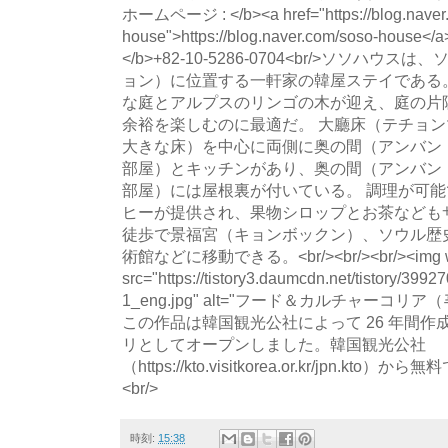
ホームページ : </b><a href="https://blog.naver
house">https://blog.naver.com/soso-house<
</b>+82-10-5286-0704<br/>ソソハ
ョン）に位置する一軒家の韓屋ステイである
な庭とアルプスのリンゴの木が迎え、庭の片
余裕を楽しむのに最適だ。 大廳床（テチョ
大きな床）を中心に両側に奥の間（アンバン
部屋）とキッチンがあり、奥の間（アンバン
部屋）には屋根裏が付いている。 調理が可
ヒーが提供され、果物シロップとお茶なども
徒歩で景福宮（キョンボックン）、ソウル歴史博
術館などに移動できる。<br/><br/><br/><img wi
src="https://tistory3.daumcdn.net/tistory/39
1_eng.jpg" alt="フード＆カルチャーコリ
この作品は韓国観光公社によって 26 年間
リとしてオープンしました。韓国観光公社
（https://kto.visitkorea.or.kr/jpn.
<br/>
時刻:
15:38