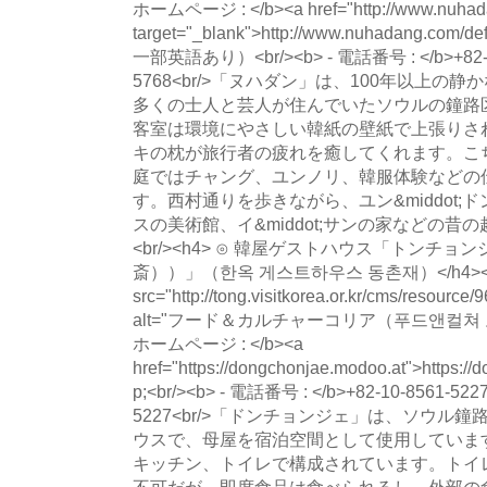
ホームページ : </b><a href="http://www.nuhadan
target="_blank">http://www.nuhadang.com
一部英語あり）<br/><b> - 電話番号 : </b>+82-2-
5768<br/>「ヌハダン」は、100年以上
多くの士人と芸人が住んでいたソウルの鐘路
客室は環境にやさしい韓紙の壁紙で上張りさ
キの枕が旅行者の疲れを癒してくれます。こ
庭ではチャング、ユンノリ、韓服体験などの
す。西村通りを歩きながら、ユン&middot;ドン
スの美術館、イ&middot;サンの家などの昔の
<br/><h4> ⊙ 韓屋ゲストハウス「トンチ
斎））」（한옥 게스트하우스 동촌재）</h4><img 
src="http://tong.visitkorea.or.kr/cms/resourc
alt="フード＆カルチャーコリア（푸드앤컬쳐 코리아
ホームページ : </b><a
href="https://dongchonjae.modoo.at">https:/
p;<br/><b> - 電話番号 : </b>+82-10-8561-522
5227<br/>「ドンチョンジェ」は、ソウル
ウスで、母屋を宿泊空間として使用していま
キッチン、トイレで構成されています。トイ
不可だが、即席食品は食べられるし、外部の