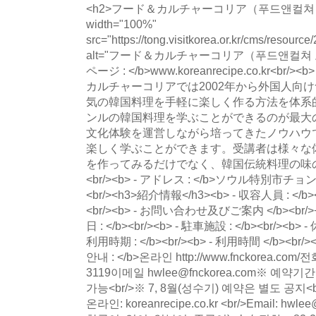
<h2>フード＆カルチャーコリア（푸드앤컬쳐 코리
width="100%"
src="https://tong.visitkorea.or.kr/cms/resour
alt="フード＆カルチャーコリア（푸드앤컬쳐 코
ページ : </b>www.koreanrecipe.co.kr<br/>
カルチャーコリアでは2002年から外国人向
気の韓国料理を手軽に楽しく作る方法を体系
ンルの韓国料理を学ぶことができるのが最大
文化体験を運営しながら培ってきたノウハウ
楽しく学ぶことができます。受講者は様々な
を作ってみるだけでなく、韓国伝統料理の味
<br/><b> - アドレス : </b>ソウル特別市
<br/><h3>紹介情報</h3><b> - 収容人員 : </b>
<br/><b> - お問い合わせ及びご案内 </b><br/>+82
日 : </b><br/><b> - 駐車施設 : </b><br/><b>
利用時期 : </b><br/><b> - 利用時間 </b><br/><
안내 : </b>온라인 http://www.fnckorea.com/전화 
3119이메일 hwlee@fnckorea.com※ 예약
가능<br/>※ 7, 8월(성수기) 예약은 별도 공지<br
온라인: koreanrecipe.co.kr <br/>Email: hwl