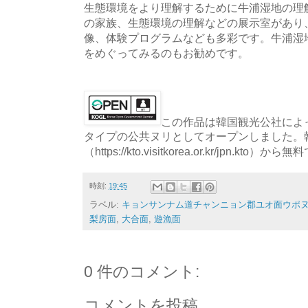
生態環境をより理解するために牛浦湿地の理
の家族、生態環境の理解などの展示室があり
像、体験プログラムなども多彩です。牛浦湿
をめぐってみるのもお勧めです。
この作品は韓国観光公社によっ
タイプの公共ヌリとしてオープンしました。
（https://kto.visitkorea.or.kr/jpn.
時刻:
19:45
ラベル:
キョンサンナム道チャンニョン郡ユオ面ウポヌ
梨房面
,
大合面
,
遊漁面
0 件のコメント:
コメントを投稿