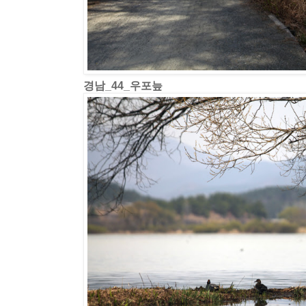
경남_44_우포늪