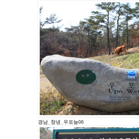
경남_창녕_우포늪06