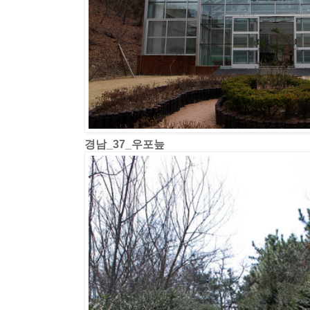
경남_37_우포늪