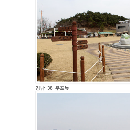
경남_38_우포늪