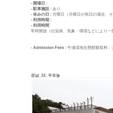
- 開場日 :
- 駐車施設 :
あり
- 休みの日 :
月曜日（月曜日が祝日の場合、そ
- 利用時期 :
- 利用時間
常時開放（伝染病、気象・環境などにより一
- Admission Fees :
牛浦湿地生態館観覧料：大
경남_32_우포늪