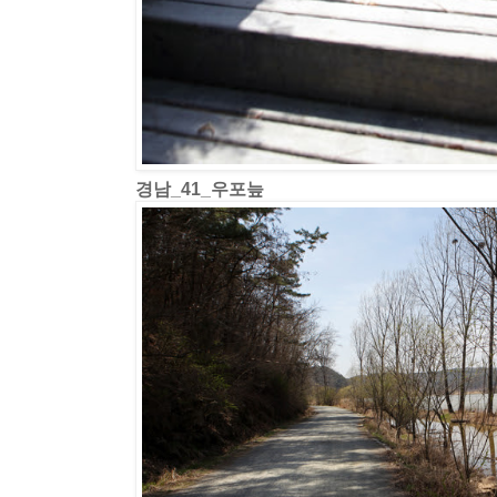
경남_41_우포늪