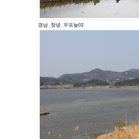
경남_창녕_우포늪02