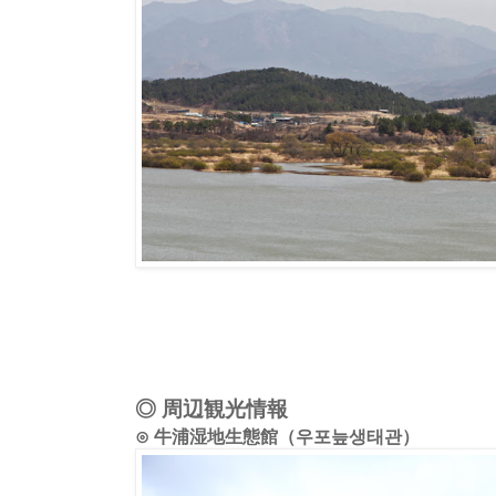
◎ 周辺観光情報
⊙ 牛浦湿地生態館（우포늪생태관）