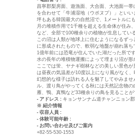
昌寧郡梨房面、遊漁面、大合面、大池面一帯
を合わせて「牛浦湿地（ウポヌプ）」といいま
坪もある韓国最大の自然沼で、1メートルに
月の堆積作用で1千種を超える生命体が住み、
など、全部で100種余りの植物が生息してい
この沼は人類が地球上に住むようになるずっ
に形成されたもので、軟弱な地盤が崩れ落ち
1億年前には恐竜が住んでいた湖だった所で
水の長年の堆積物運搬によって埋まり沼が形
ここでは蛍、ヤナギ樹林などの美しい景色が
は昼夜の気温差が10度以上になり風がなく
幻想的な様子は訪れる人を魅了してやみませ
ル、渡り鳥がやってくる秋には天然記念物の
雁、鴨、真鴨など33種余りの鳥を見ることが
- アドレス :
キョンサンナム道チャンニョン郡
※ 紹介情報
- 収容人員 :
- 体験可能年齢 :
- お問い合わせ及びご案内
+82-55-530-1553