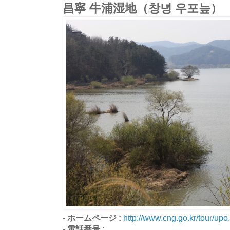
昌寧 牛浦湿地（창녕 우포늪）
- ホームページ :
http://www.cng.go.kr/tour/up
- 電話番号 :