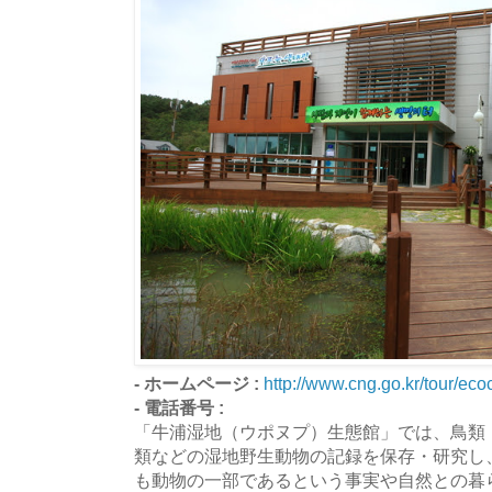
- ホームページ :
http://www.cng.go.kr/tour/e
- 電話番号 :
「牛浦湿地（ウポヌプ）生態館」では、鳥類
類などの湿地野生動物の記録を保存・研究し
も動物の一部であるという事実や自然との暮