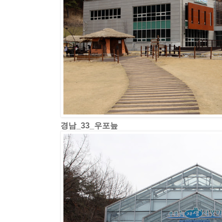
경남_33_우포늪