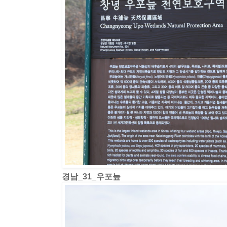
경남_31_우포늪