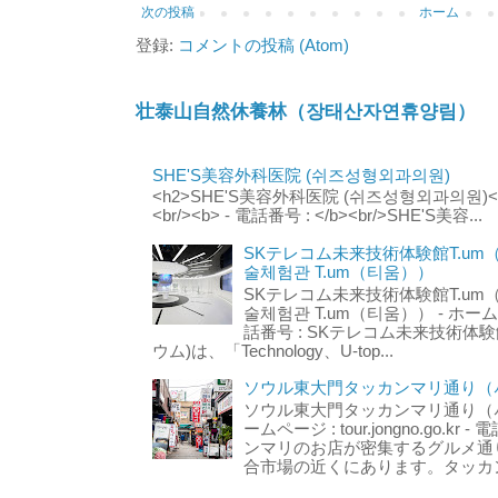
次の投稿
ホーム
登録:
コメントの投稿 (Atom)
壮泰山自然休養林（장태산자연휴양림）
SHE'S美容外科医院 (쉬즈성형외과의원)
<h2>SHE'S美容外科医院 (쉬즈성형외과의원)</h2
<br/><b> - 電話番号 : </b><br/>SHE'S美容...
SKテレコム未来技術体験館T.um
술체험관 T.um（티움））
SKテレコム未来技術体験館T.um
술체험관 T.um（티움）） - ホームページ 
話番号 : SKテレコム未来技術体験
ウム)は、「Technology、U-top...
ソウル東大門タッカンマリ通り（서
ソウル東大門タッカンマリ通り（서울
ームページ : tour.jongno.go.kr - 
ンマリのお店が密集するグルメ通
合市場の近くにあります。タッカン