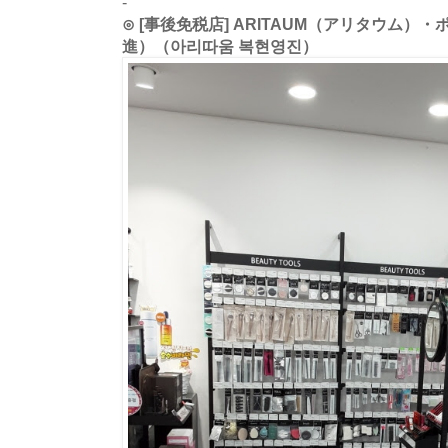
-
⊙ [事後免税店] ARITAUM（アリタウム
進）（아리따움 복현영진）