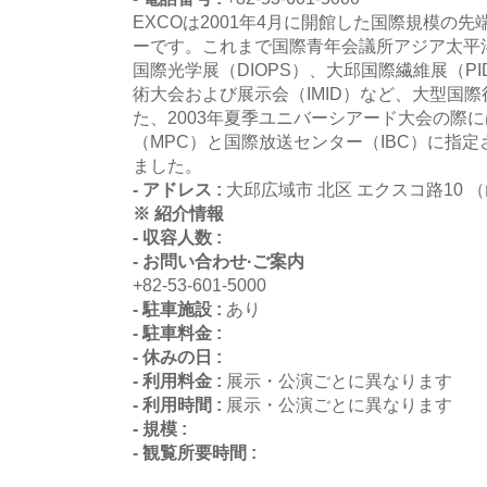
EXCOは2001年4月に開館した国際規模の
ーです。これまで国際青年会議所アジア太平洋大
国際光学展（DIOPS）、大邱国際繊維展（P
術大会および展示会（IMID）など、大型国
た、2003年夏季ユニバーシアード大会の際
（MPC）と国際放送センター（IBC）に指
ました。
- アドレス :
大邱広域市 北区 エクスコ路10 
※ 紹介情報
- 収容人数 :
- お問い合わせ·ご案内
+82-53-601-5000
- 駐車施設 :
あり
- 駐車料金 :
- 休みの日 :
- 利用料金 :
展示・公演ごとに異なります
- 利用時間 :
展示・公演ごとに異なります
- 規模 :
- 観覧所要時間 :