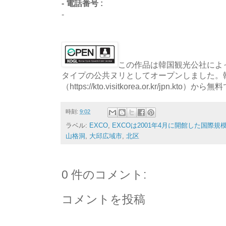
- 電話番号 :
-
この作品は韓国観光公社によっ
タイプの公共ヌリとしてオープンしました。
（https://kto.visitkorea.or.kr/jpn.
時刻:
9:02
ラベル:
EXCO
,
EXCOは2001年4月に開館した国際規
山格洞
,
大邱広域市
,
北区
0 件のコメント:
コメントを投稿