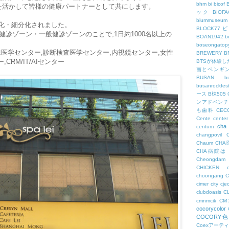
bhm
bi
bicof
を活かして皆様の健康パートナーとして共にします。
ック
BIO
biummuseum
門化・細分化されました。
BLOCK77
診ゾーン・一般健診ゾーンのことで,1日約1000名以上の
BOAN1942
b
boseongatopy
線医学センター,診断検査医学センター,内視鏡センター,女性
BREWERY
B
RM/IT/AIセンター
BTSが体験
画とペンギ
BUSAN
b
busanrockfest
ース
B棟505
ンアドベンチ
も歯科
CEC
Cente
center
cha
centum
changpovil
Chaum
CH
CHA病院は
Cheongdam
CHICKEN
choongang
cimer
city
cje
clubdoasis
C
cmnmcik
C
cocorycolor
COCORY
Coexアーテ