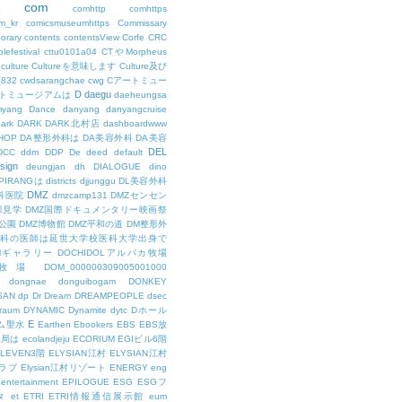
com
L
comhttp
comhttps
m_kr
comicsmuseumhttps
Commissary
orary
contents
contentsView
Corfe
CRC
lefestival
cttu0101a04
CTやMorpheus
culture
Cultureを意味します
Culture及び
7832
cwdsarangchae
cwg
Cアートミュー
D
daegu
トミュージアムは
daeheungsa
yang
Dance
danyang
danyangcruise
ark
DARK
DARK北村店
dashboardwww
HOP
DA整形外科は
DA美容外科
DA美容
DEL
DCC
ddm
DDP
De
deed
default
sign
deungjan
dh
DIALOGUE
dino
IPIRANGは
districts
djjunggu
DL美容外科
DMZ
科医院
dmzcamp131
DMZセンセン
保見学
DMZ国際ドキュメンタリー映画祭
公園
DMZ博物館
DMZ平和の道
DM整形外
外科の医師は延世大学校医科大学出身で
AMギャラリー
DOCHIDOLアルパカ牧場
OL牧場
DOM_000000309005001000
dongnae
donguibogam
DONKEY
SAN
dp
Dr
Dream
DREAMPEOPLE
dsec
raum
DYNAMIC
Dynamite
dytc
Dホール
E
ム聖水
Earthen
Ebookers
EBS
EBS放
送局は
ecolandjeju
ECORIUM
EGIビル6階
LEVEN3階
ELYSIAN江村
ELYSIAN江村
ラブ
Elysian江村リゾート
ENERGY
eng
entertainment
EPILOGUE
ESG
ESGフ
タ
et
ETRI
ETRI情報通信展示館
eum