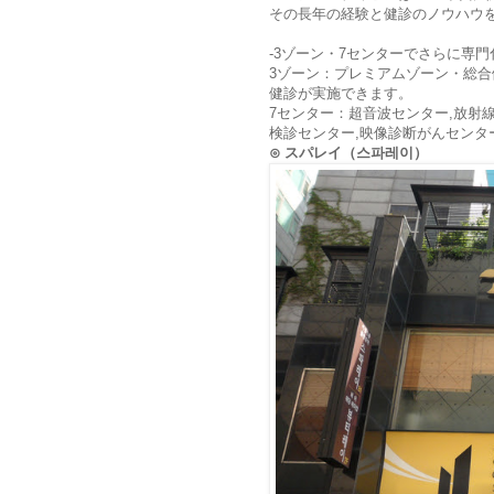
その長年の経験と健診のノウハウ
-3ゾーン・7センターでさらに専
3ゾーン：プレミアムゾーン・総合健
健診が実施できます。
7センター：超音波センター,放射
検診センター,映像診断がんセンター,C
⊙ スパレイ（스파레이）