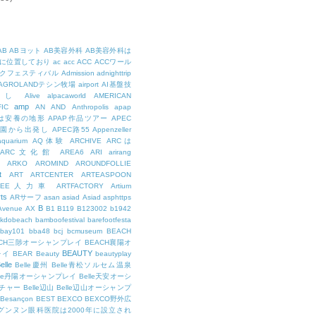
AB
ABヨット
AB美容外科
AB美容外科は
に位置しており
ac
acc
ACC
ACCワール
クフェスティバル
Admission
adnighttrip
AGROLANDテシン牧場
airport
AI基盤技
用し
Alive
alpacaworld
AMERICAN
amp
IC
AN
AND
Anthropolis
apap
Pは安養の地形
APAP作品ツアー
APEC
公園から出発し
APEC路55
Appenzeller
aquarium
AQ体験
ARCHIVE
ARCは
ARC文化館
AREA6
ARI
arirang
ARKO
AROMIND
AROUNDFOLLIE
t
ART
ARTCENTER
ARTEASPOON
RTEE人力車
ARTFACTORY
Artium
rts
ARサーフ
asan
asiad
Asiad
asphttps
B
Avenue
AX
B1
B119
B123002
b1942
kdobeach
bamboofestival
barefootfesta
bay101
bba48
bcj
bcmuseum
BEACH
ACH三陟オーシャンプレイ
BEACH襄陽オ
BEAUTY
レイ
BEAR
Beauty
beautyplay
elle
Belle慶州
Belle青松ソルセム温泉
lle丹陽オーシャンプレイ
Belle天安オーシ
チャー
Belle辺山
Belle辺山オーシャンプ
Besançon
BEST
BEXCO
BEXCO野外広
ルグンヌン眼科医院は2000年に設立され