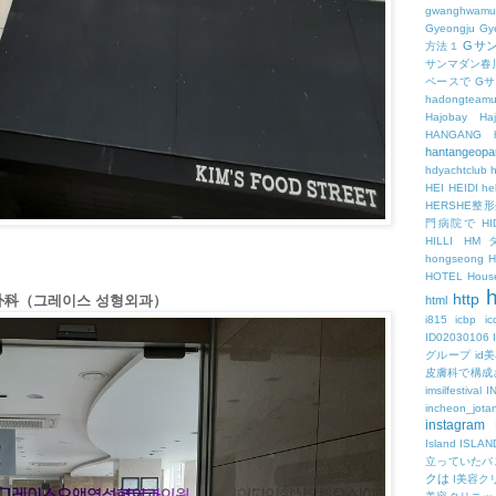
gwanghwamu
Gyeongju
Gy
Gサ
方法１
サンマダン春
ペースで
G
hadongteam
Hajobay
H
HANGANG
hantangeopa
hdyachtclub
h
HEI
HEIDI
hel
HERSHE
門病院で
HI
HILLI
HM
hongseong
HOTEL
Hous
h
http
形外科（그레이스 성형외과）
html
i815
icbp
i
ID02030106
グループ
id
皮膚科で構成
imsilfestival
I
incheon_jota
instagram
Island
ISLAN
立っていたバ
クは
I美容ク