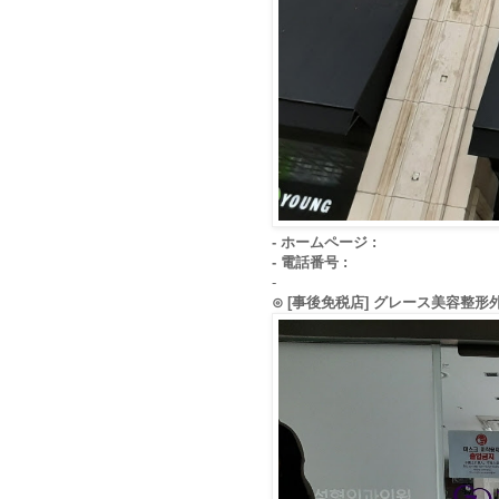
- ホームページ :
- 電話番号 :
-
⊙ [事後免税店] グレース美容整