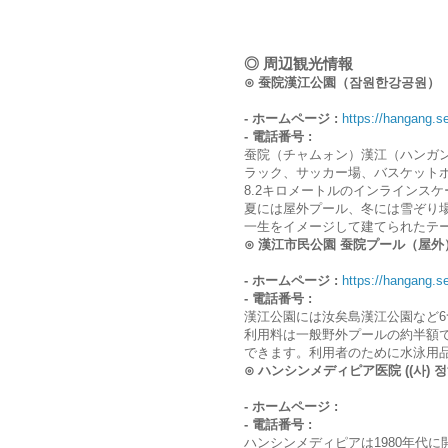
◎ 周辺観光情報
⊙ 蚕院漢江公園（잠원한강공원）
- ホームページ :
https://hangang.se
- 電話番号 :
蚕院（チャムォン）漢江（ハンガ
ラック、サッカー場、バスケット
8.2キロメートルのインラインス
夏には屋外プール、冬には雪ぞり
一生をイメージして建てられたテ
⊙ 漢江市民公園 蚕院プール（屋
- ホームページ :
https://hangang.se
- 電話番号 :
漢江公園には汝矣島漢江公園など
利用料は一般野外プールの約半額
できます。利用者のために水泳用
⊙ ハンシンメディピア医院 ((사)
- ホームページ :
- 電話番号 :
ハンシンメディピアは1980年代に