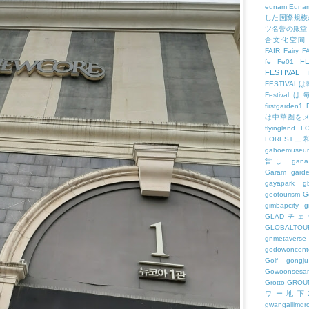
eunam
Euna
した国際規模
ツ名誉の殿堂
合文化空間
FAIR
Fairy
F
FE
fe
Fe01
FESTIVAL
FESTIV
Festival
firstgarden1
は中華圏を
flyingland
F
FOREST二
gahoemuseu
営し
gana
Garam
gard
gayapark
g
geotourism
G
gimbapcity
g
GLADチ
GLOBALTO
gnmetaverse
godowoncent
Golf
gongju
Gowoonsesa
Grotto
GROU
ワー地下
gwangallimdr