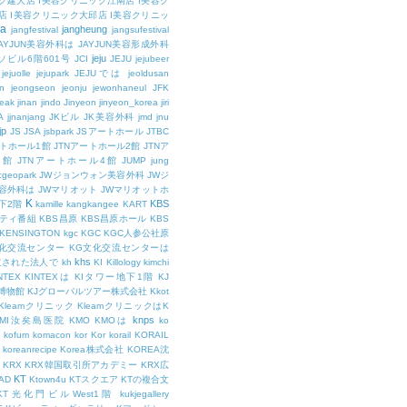
ク建大店
I美容クリニック江南店
I美容ク
店
I美容クリニック大邱店
I美容クリニッ
ja
jangheung
jangfestival
jangsufestival
AYJUN美容外科は
JAYJUN美容形成外科
jeju
ソビル6階601号
JCI
JEJU
jejubeer
jejuolle
jejupark
JEJUでは
jeoldusan
n
jeongseon
jeonju
jewonhaneul
JFK
aeak
jinan
jindo
Jinyeon
jinyeon_korea
jiri
A
jjnanjang
JKビル
JK美容外科
jmd
jnu
jp
JS
JSA
jsbpark
JSアートホール
JTBC
ートホール1館
JTNアートホール2館
JTNア
3館
JTNアートホール4館
JUMP
jung
cgeopark
JWジョンウォン美容外科
JWジ
容外科は
JWマリオット
JWマリオットホ
K
KBS
下2階
kamille
kangkangee
KART
エティ番組
KBS昌原
KBS昌原ホール
KBS
KENSINGTON
kgc
KGC
KGC人参公社原
文化交流センター
KG文化交流センターは
khs
設立された法人で
kh
KI
Killology
kimchi
NTEX
KINTEXは
KIタワー地下1階
KJ
融博物館
KJグローバルツアー株式会社
Kkot
Kleamクリニック
KleamクリニックはK
knps
KMI汝矣島医院
KMO
KMOは
ko
kofum
komacon
kor
Kor
korail
KORAIL
koreanrecipe
Korea株式会社
KOREA沈
KRX
KRX韓国取引所アカデミー
KRX広
KT
OAD
Ktown4u
KTスクエア
KTの複合文
KT光化門ビルWest1階
kukjegallery