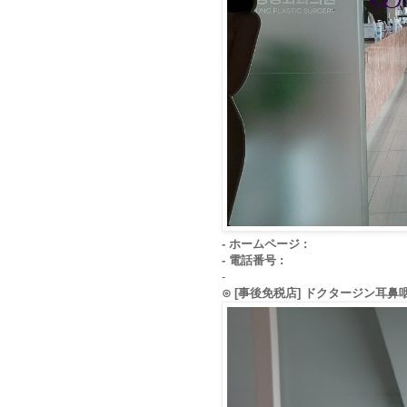
- ホームページ :
- 電話番号 :
-
⊙ [事後免税店] ドクタージン耳