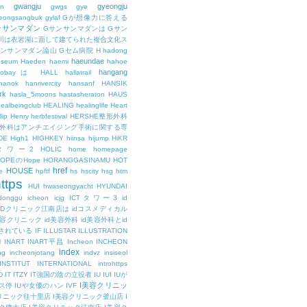
gwangju
gyeongju
n
gwgs
gye
eongsangbuk
gylaf
Gが想像力に答える
ンサンマダン
Gサンサンマダンは
Gサン
川は衣岩湖に面して建てられた複合文化ス
サンサンマダン論山
Gセム病院
H
hadong
haeundae
useum
Haeden
haemi
hahoe
hangang
ajobayは
HALL
hallatrail
hanok
hanrivercity
hansanf
HANSIK
rk
hasla_5moons
hastasheraton
HAUS
ealbeingclub
HEALING
healinglife
Heart
lip
Henry
herbfestival
HERSHE整形外科
整形外科はアンチエイジング手術に関する専
DE
High1
HIGHKEY
hiinsa
hijump
HiKR
タワー2
HOLIC
home
homepage
HOPEのHope
HORANGGASINAMU
HOT
href
HOUSE
e
hpftf
hs
hscity
hsg
htm
ttps
HUI
hwaseongyacht
HYUNDAI
cdonggu
icheon
icjg
ICTタワー3
id
IDクリニック江南店は
idコスメディカル
美容クリニック
id美容外科
id美容外科とid
されている
IF
ILLUSTAR
ILLUSTRATION
N
INART
INART平昌
Incheon
INCHEON
index
ng
incheonjotang
indvz
insiseol
INSTITUT
INTERNATIONAL
introhttps
D
IT
ITZY
IT強国の陰の立役者
IU
IUI
IUが
I美容クリニッ
ス停
IUや女優のハン
IVF
リニック往十里店
I美容クリニック釜山店
I