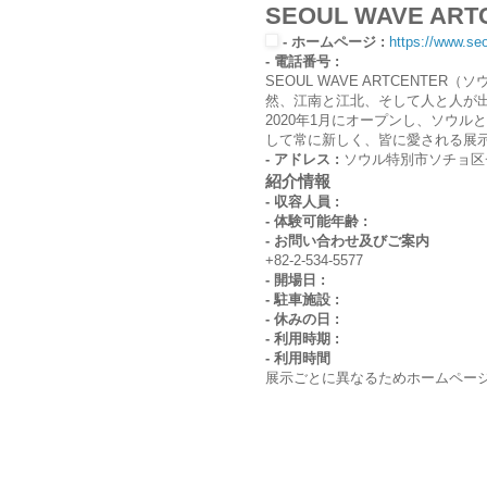
SEOUL WAVE 
- ホームページ :
https://www.se
- 電話番号 :
SEOUL WAVE ARTCENT
然、江南と江北、そして人と人が
2020年1月にオープンし、ソウ
して常に新しく、皆に愛される展
- アドレス :
ソウル特別市ソチョ区チ
紹介情報
- 収容人員 :
- 体験可能年齢 :
- お問い合わせ及びご案内
+82-2-534-5577
- 開場日 :
- 駐車施設 :
- 休みの日 :
- 利用時期 :
- 利用時間
展示ごとに異なるためホームペー