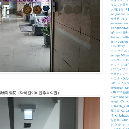
美容クリニッ
リニック蚕室
J
ク明洞店
jangtaesan
J
皮膚科
JBミ
jejumarathon
jeonggangwo
jgfestival
jijid
Jivaka
JIVAK
John
Johyun
JTN
JTNア
ートホール
junggu
JW
jw
ョンウォン美
テルソウル地
KBSのバラ
水原センター
州工場
KG
2018年に
kimchikan
KI
鼻咽喉科医院（닥터진이비인후과의원）
KJB
KJB金
Kkum
KKUM
KMI
kmedi
KOATTR_278
Korea
長項線
kr
krhttps
清
報館
KstarR
化空間で