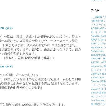
ラベル
_blank
_
A
江南駅の近く
ドミュージッ
oul.go.kr/
AGROLAND
術を活
AMOREPACIF
ン）公園は、漢江に造成された市民の憩いの場です。陸上ト
APAP
APA
ボール場などの体育施設や様々なウォータースポーツ施設、
APECナル
ケート道があります。漢江沿いには自転車道が伸びており、
aquaplanet
場が運営されています。蚕院は、桑畑があった場所で、蚕の
Architecture
ーマ自然学習館もあります。
arirangfestival
外）（한강시민공원 잠원수영장（실외））
Ar
ARSURF
ARTEE
A
oul.go.kr/
A
artmuseum
aTセンター
B2階
B3
bae
6つの公園にプールがあります。
Barista
BAY
で、徹底した水質管理のもと運営されており、安心して利用
Beache
BE
品や簡単な飲み物などを販売する売店も設けられています。
ーシャンプ
 정해복지부설 한신메디피아의원)
B
BEAUTYは
Belle丹陽
Be
ャンアドベン
レイ
beomeo
場
BGNパ
開院,40年を超える健診の歴史と伝統を誇ります。