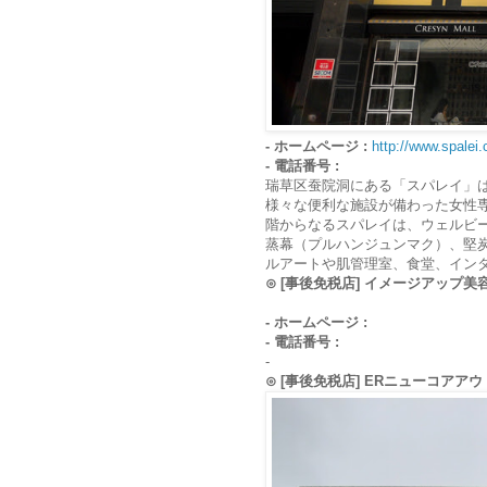
- ホームページ :
http://www.spalei.
- 電話番号 :
瑞草区蚕院洞にある「スパレイ」
様々な便利な施設が備わった女性専
階からなるスパレイは、ウェルビ
蒸幕（プルハンジュンマク）、堅
ルアートや肌管理室、食堂、イン
⊙ [事後免税店] イメージアップ
- ホームページ :
- 電話番号 :
-
⊙ [事後免税店] ERニューコア