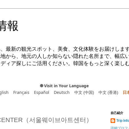
情報
へ、最新の観光スポット、美食、文化体験をお届けしま
光地から、地元の人しか知らない隠れた名所まで、幅広
イディア探しにご活用ください。韓国をもっと深く楽し
🌐 Visit in Your Language
glish
Français
Español
Deutsch
中文 (中国)
中文 (香港)
日
自己紹介
RTCENTER（서울웨이브아트센터）
Trip Inf
詳細プロフ