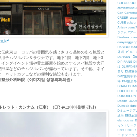
COLORPOO
comicsmuseu
Con
Contemp
CRÉER
csapp
CUBE
cultour
Artistry
cuma
ジアム
Cアー
Daehwa
dam
co.kr/
danyanggeop
DASIBOOKS
は伝統東ヨーロッパの雰囲気を感じさせる品格のある施設と
外科ビル
De
DERAaN
用チムジルバン＆サウナです。地下1階、地下2階、地上3
DIPIRANG
D
ーイングイベント場や黄土部屋を始めとするスパ施設や火汗
は
DL美容外
炭部屋などのチムジルバンが備わっています。その他、ネイ
ヌリ
DMZ安
ターネットカフェなどの便利な施設もあります。
DMZ生態平和
美容整形外科医院（이미지업 성형외과의원）
科
DM整形
DOAM
DO
DOCHID
DOMOHEON
Doodle
DOO
Dumoak
dure
アウトレット・カンナム（江南）（ER 뉴코아아울렛 강남）
Dミュージア
送局
EBS放
elandcruise
E
カントリーク
ENG
ENTER
ードフェス