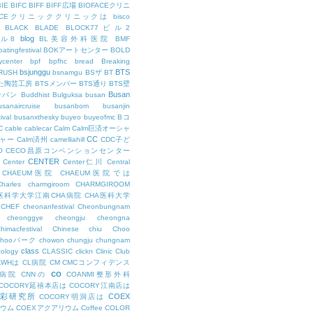
BIE
BIFC
BIFF
BIFF広場
BIOFACEクリニ
FACEクリニッククリニックは
bisco
BLACK
BLADE
BLOCK77ビル2
blog
ビル8
BL美容外科医院
BMF
oatingfestival
BOKアートセンター
BOLD
center
bpf
bpfhc
bread
Breaking
bsjunggu
BTS
RUSH
bsnamgu
BSザ
BT
した陶芸工房
BTSメンバー
BTS通り
BTS壁
Busan
ンパン
Buddhist
Bulguksa
busan
usanaircruise
busanbom
busanjin
ival
busanxthesky
buyeo
buyeofmc
Bコ
C
cable
cablecar
Calm
Calm巨済オーシャ
CC
ャー
Calm済州
camelliahill
CDC子ど
O
CECO昌原コンベンションセンター
CENTER
Center
Center仁川
Central
CHAEUM医院
CHAEUM医院では
Charles
charmgiroom
CHARMGIROOM
A医科学大学江南CHA病院
CHA医科大学
CHEF
cheonanfestival
Cheonbungnam
cheonggye
cheongju
cheongna
chimacfestival
Chinese
chiu
Choo
Chooパーク
chowon
chungju
chungnam
class
cology
CLASSIC
clickn
Clinic
Club
LWHは
CL病院
CM
CMCコンフィデンス
co
M病院
CNNの
COANMI整形外科
COCORY延禧本店は
COCORY江南店は
色彩研究所
COEX
COCORY明洞店は
ィウム
COEXアクアリウム
Coffee
COLOR