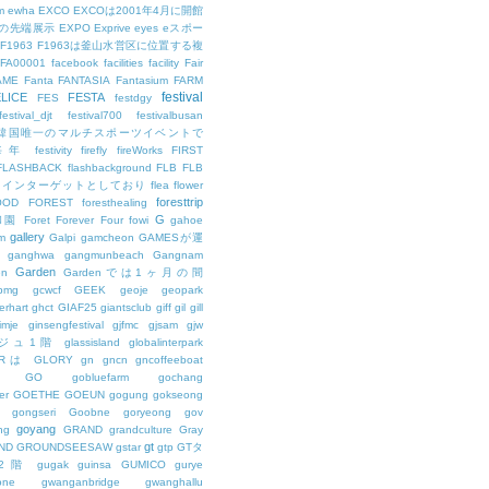
m
ewha
EXCO
EXCOは2001年4月に開館
の先端展示
EXPO
Exprive
eyes
eスポー
F1963
F1963は釜山水営区に位置する複
FA00001
facebook
facilities
facility
Fair
AME
Fanta
FANTASIA
Fantasium
FARM
festival
LICE
FESTA
FES
festdgy
festival_djt
festival700
festivalbusan
ALは韓国唯一のマルチスポーツイベントで
は毎年
festivity
firefly
fireWorks
FIRST
FLASHBACK
flashbackground
FLB
FLB
メインターゲットとしており
flea
flower
foresttrip
OOD
FOREST
foresthealing
G
和園
Foret
Forever
Four
fowi
gahoe
gallery
m
Galpi
gamcheon
GAMESが運
ganghwa
gangmunbeach
Gangnam
Garden
en
Gardenでは1ヶ月の間
bmg
gcwcf
GEEK
geoje
geopark
erhart
ghct
GIAF25
giantsclub
giff
gil
gill
imje
ginsengfestival
gjfmc
gjsam
gjw
ェジュ1階
glassisland
globalinterpark
URは
GLORY
gn
gncn
gncoffeeboat
GO
gobluefarm
gochang
er
GOETHE
GOEUN
gogung
gokseong
gongseri
Goobne
goryeong
gov
goyang
ng
GRAND
grandculture
Gray
gt
ND
GROUNDSEESAW
gstar
gtp
GTタ
2階
gugak
guinsa
GUMICO
gurye
one
gwanganbridge
gwanghallu