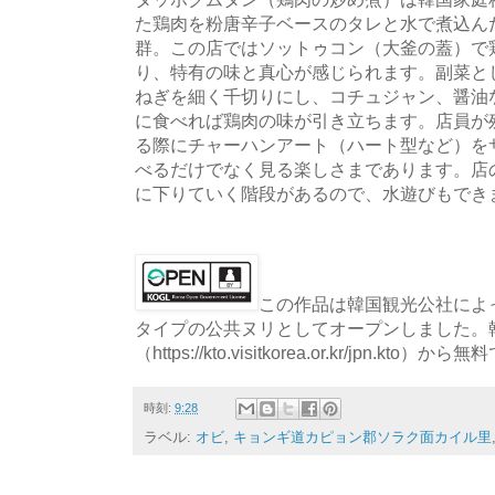
た鶏肉を粉唐辛子ベースのタレと水で煮込ん
群。この店ではソットゥコン（大釜の蓋）で
り、特有の味と真心が感じられます。副菜と
ねぎを細く千切りにし、コチュジャン、醤油
に食べれば鶏肉の味が引き立ちます。店員が
る際にチャーハンアート（ハート型など）を
べるだけでなく見る楽しさまであります。店
に下りていく階段があるので、水遊びもでき
この作品は韓国観光公社によっ
タイプの公共ヌリとしてオープンしました。
（https://kto.visitkorea.or.kr/jpn.
時刻:
9:28
ラベル:
オビ
,
キョンギ道カピョン郡ソラク面カイル里