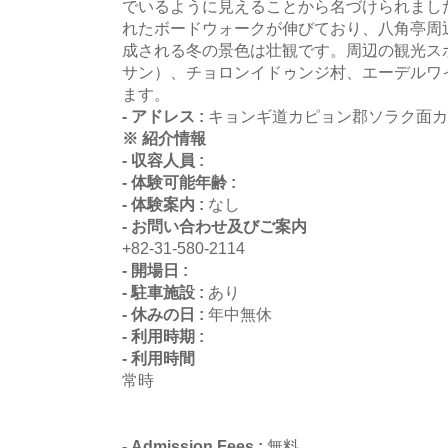
でいるように見えることから名づけられまし
れたボードウォークが伸びており、八角亭周
成される冬の景色は壮観です。周辺の観光ス
サン）、チョロンイドゥンジ村、エーデルワ
ます。
- アドレス :
キョンギ道カピョン郡ソラク面カ
※ 紹介情報
- 収容人員 :
- 体験可能年齢 :
- 体験案内 :
なし
- お問い合わせ及びご案内
+82-31-580-2114
- 開場日 :
- 駐車施設 :
あり
- 休みの日 :
年中無休
- 利用時期 :
- 利用時間
常時
- Admission Fees :
無料