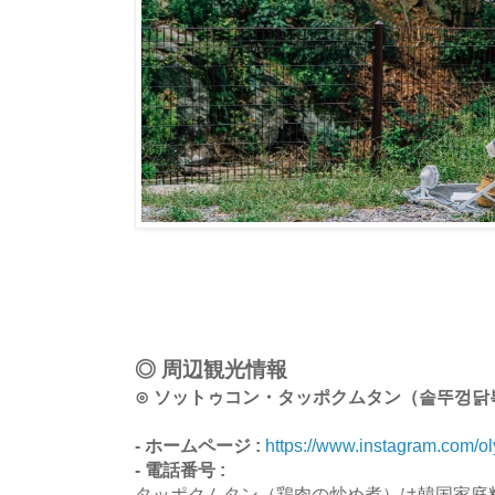
◎ 周辺観光情報
⊙ ソットゥコン・タッポクムタン（솥뚜껑닭
- ホームページ :
https://www.instagram.com/o
- 電話番号 :
タッポクムタン（鶏肉の炒め煮）は韓国家庭