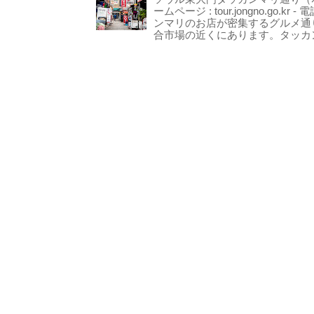
ームページ : tour.jongno.go.kr - 
ンマリのお店が密集するグルメ通
合市場の近くにあります。タッカン