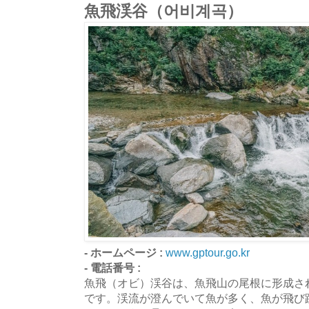
魚飛渓谷（어비계곡）
- ホームページ :
www.gptour.go.kr
- 電話番号 :
魚飛（オビ）渓谷は、魚飛山の尾根に形成さ
です。渓流が澄んでいて魚が多く、魚が飛び