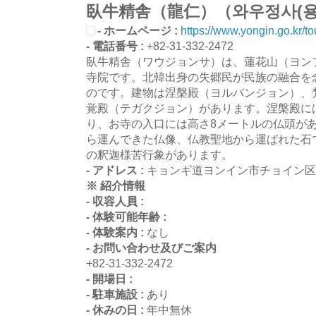
臥牛精舎（龍仁）（와우정사(용
- ホームページ :
https://www.yongin.go.kr/to
- 電話番号 :
+82-31-332-2472
臥牛精舎（ワウジョンサ）は、蓮花山（ヨン
寺院です。北韓出身の失郷民が民族の融合を念
のです。建物は涅槃殿（ヨルバンジョン）、
覚殿（テガクジョン）があります。涅槃殿に
り、お寺の入口には高さ8メートルの仏頭が
ら運んできた仏像、仏教聖地から運ばれた石
の釈迦様苦行象があります。
- アドレス :
キョンギ道ヨンイン市チョイン区ヘ
※ 紹介情報
- 収容人員 :
- 体験可能年齢 :
- 体験案内 :
なし
- お問い合わせ及びご案内
+82-31-332-2472
- 開場日 :
- 駐車施設 :
あり
- 休みの日 :
年中無休