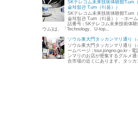
SKテレコム未来技術体験館T.um
술체험관 T.um（티움））
SKテレコム未来技術体験館T.um
술체험관 T.um（티움）） - ホームページ 
話番号 : SKテレコム未来技術体験
ウム)は、「Technology、U-top...
ソウル東大門タッカンマリ通り（서
ソウル東大門タッカンマリ通り（서울
ームページ : tour.jongno.go.kr - 
ンマリのお店が密集するグルメ通
合市場の近くにあります。タッカン