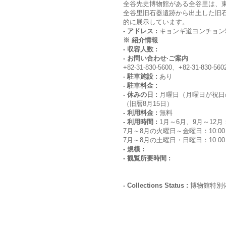
全谷先史博物館がある全谷里は、
全谷里旧石器遺跡から出土した旧
的に展示しています。
- アドレス :
キョンギ道ヨンチョン
※ 紹介情報
- 収容人数 :
- お問い合わせ·ご案内
+82-31-830-5600、+82-31-830-560
- 駐車施設 :
あり
- 駐車料金 :
- 休みの日 :
月曜日（月曜日が祝日
（旧暦8月15日）
- 利用料金 :
無料
- 利用時間 :
1月～6月、9月～12月：1
7月～8月の火曜日～金曜日：10:00～
7月～8月の土曜日・日曜日：10:00～
- 規模 :
- 観覧所要時間 :
- Collections Status :
博物館特別