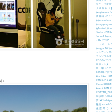
美容クリニッ
リニック蚕室
J
ク明洞店
jangtaesan
J
皮膚科
JBミ
jejumarathon
jeonggangwo
jgfestival
jijid
Jivaka
JIVAK
John
Johyun
JTN
JTNア
ートホール
junggu
JW
jw
ョンウォン美
テルソウル地
KBSのバラ
水原センター
州工場
KG
2018年に
kimchikan
KI
KJB
KJB金
제）
Kkum
KKUM
KMI
kmedi
KOATTR_278
Korea
長項線
kr
krhttps
清
報館
KstarR
化空間で