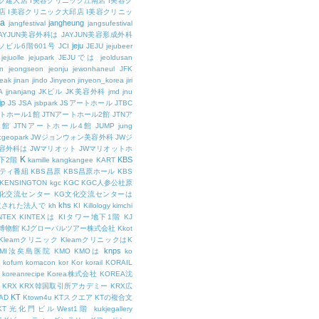
ク建大店
I美容クリニック江南店
I美容ク
店
I美容クリニック大邱店
I美容クリニッ
ja
jangheung
jangfestival
jangsufestival
AYJUN美容外科は
JAYJUN美容形成外科
jeju
ソビル6階601号
JCI
JEJU
jejubeer
jejuolle
jejupark
JEJUでは
jeoldusan
n
jeongseon
jeonju
jewonhaneul
JFK
aeak
jinan
jindo
Jinyeon
jinyeon_korea
jiri
A
jjnanjang
JKビル
JK美容外科
jmd
jnu
jp
JS
JSA
jsbpark
JSアートホール
JTBC
ートホール1館
JTNアートホール2館
JTNア
3館
JTNアートホール4館
JUMP
jung
cgeopark
JWジョンウォン美容外科
JWジ
容外科は
JWマリオット
JWマリオットホ
K
KBS
下2階
kamille
kangkangee
KART
エティ番組
KBS昌原
KBS昌原ホール
KBS
KENSINGTON
kgc
KGC
KGC人参公社原
文化交流センター
KG文化交流センターは
khs
設立された法人で
kh
KI
Killology
kimchi
NTEX
KINTEXは
KIタワー地下1階
KJ
融博物館
KJグローバルツアー株式会社
Kkot
Kleamクリニック
KleamクリニックはK
knps
KMI汝矣島医院
KMO
KMOは
ko
kofum
komacon
kor
Kor
korail
KORAIL
koreanrecipe
Korea株式会社
KOREA沈
KRX
KRX韓国取引所アカデミー
KRX広
KT
OAD
Ktown4u
KTスクエア
KTの複合文
KT光化門ビルWest1階
kukjegallery