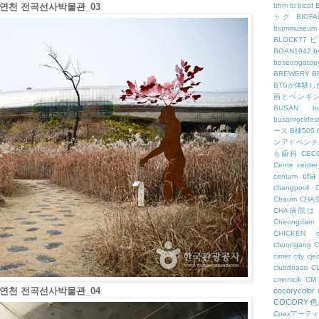
 연천 전곡선사박물관_03
bhm
bi
bicof
ック
BIO
biummuseum
BLOCK77
BOAN1942
b
boseongatopy
BREWERY
B
BTSが体験
画とペンギ
BUSAN
b
busanrockfest
ース
B棟505
ンアドベンチ
も歯科
CEC
Cente
center
cha
centum
changpovil
Chaum
CH
CHA病院は
Cheongdam
CHICKEN
choongang
cimer
city
cje
clubdoasis
C
cmnmcik
C
 연천 전곡선사박물관_04
cocorycolor
COCORY
Coexアーテ