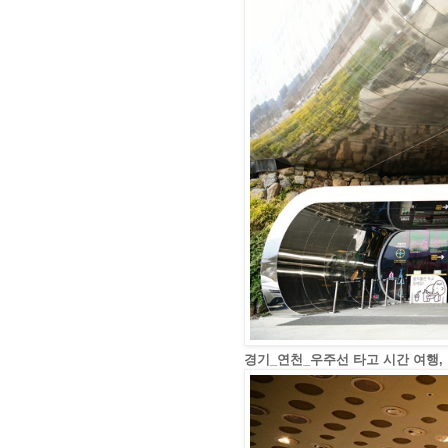
경기_연천_우주선 타고 시간 여행,