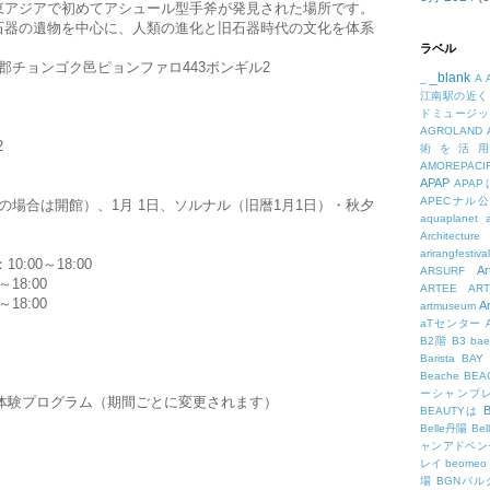
東アジアで初めてアシュール型手斧が発見された場所です。
石器の遺物を中心に、人類の進化と旧石器時代の文化を体系
ラベル
郡チョンゴク邑ピョンファロ443ボンギル2
_blank
_
A
江南駅の近く
ドミュージッ
AGROLAND
2
術を活
AMOREPACIF
APAP
APA
APECナル
の場合は開館）、1月 1日、ソルナル（旧暦1月1日）・秋夕
aquaplanet
Architecture
arirangfestival
0:00～18:00
Ar
ARSURF
18:00
ARTEE
A
18:00
A
artmuseum
aTセンター
B2階
B3
bae
Barista
BAY
Beache
BE
ーシャンプ
体験プログラム（期間ごとに変更されます）
B
BEAUTYは
Belle丹陽
Be
ャンアドベン
レイ
beomeo
場
BGNパ