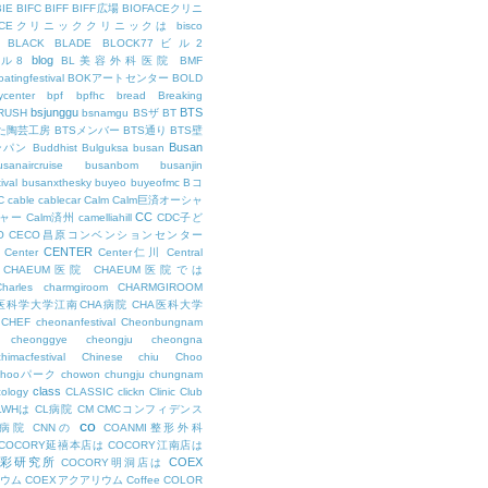
BIE
BIFC
BIFF
BIFF広場
BIOFACEクリニ
FACEクリニッククリニックは
bisco
BLACK
BLADE
BLOCK77ビル2
blog
ビル8
BL美容外科医院
BMF
oatingfestival
BOKアートセンター
BOLD
center
bpf
bpfhc
bread
Breaking
bsjunggu
BTS
RUSH
bsnamgu
BSザ
BT
した陶芸工房
BTSメンバー
BTS通り
BTS壁
Busan
ンパン
Buddhist
Bulguksa
busan
usanaircruise
busanbom
busanjin
ival
busanxthesky
buyeo
buyeofmc
Bコ
C
cable
cablecar
Calm
Calm巨済オーシャ
CC
ャー
Calm済州
camelliahill
CDC子ど
O
CECO昌原コンベンションセンター
CENTER
Center
Center仁川
Central
CHAEUM医院
CHAEUM医院では
Charles
charmgiroom
CHARMGIROOM
A医科学大学江南CHA病院
CHA医科大学
CHEF
cheonanfestival
Cheonbungnam
cheonggye
cheongju
cheongna
chimacfestival
Chinese
chiu
Choo
Chooパーク
chowon
chungju
chungnam
class
cology
CLASSIC
clickn
Clinic
Club
LWHは
CL病院
CM
CMCコンフィデンス
co
M病院
CNNの
COANMI整形外科
COCORY延禧本店は
COCORY江南店は
色彩研究所
COEX
COCORY明洞店は
ィウム
COEXアクアリウム
Coffee
COLOR