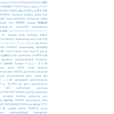
m
ewha
EXCO
EXCOは2001年4月に開館
の先端展示
EXPO
Exprive
eyes
eスポー
F1963
F1963は釜山水営区に位置する複
FA00001
facebook
facilities
facility
Fair
AME
Fanta
FANTASIA
Fantasium
FARM
festival
LICE
FESTA
FES
festdgy
festival_djt
festival700
festivalbusan
ALは韓国唯一のマルチスポーツイベントで
は毎年
festivity
firefly
fireWorks
FIRST
FLASHBACK
flashbackground
FLB
FLB
メインターゲットとしており
flea
flower
foresttrip
OOD
FOREST
foresthealing
G
和園
Foret
Forever
Four
fowi
gahoe
gallery
m
Galpi
gamcheon
GAMESが運
ganghwa
gangmunbeach
Gangnam
Garden
en
Gardenでは1ヶ月の間
bmg
gcwcf
GEEK
geoje
geopark
erhart
ghct
GIAF25
giantsclub
giff
gil
gill
imje
ginsengfestival
gjfmc
gjsam
gjw
ェジュ1階
glassisland
globalinterpark
URは
GLORY
gn
gncn
gncoffeeboat
GO
gobluefarm
gochang
er
GOETHE
GOEUN
gogung
gokseong
gongseri
Goobne
goryeong
gov
goyang
ng
GRAND
grandculture
Gray
gt
ND
GROUNDSEESAW
gstar
gtp
GTタ
2階
gugak
guinsa
GUMICO
gurye
one
gwanganbridge
gwanghallu