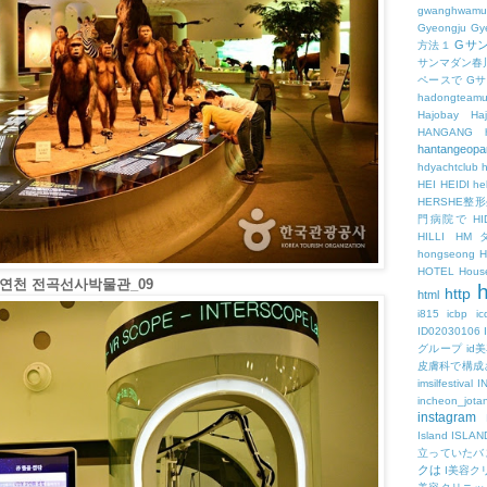
gwanghwamu
Gyeongju
Gy
Gサ
方法１
サンマダン春
ペースで
G
hadongteam
Hajobay
H
HANGANG
hantangeopa
hdyachtclub
h
HEI
HEIDI
hel
HERSHE
門病院で
HI
HILLI
HM
hongseong
HOTEL
Hous
 연천 전곡선사박물관_09
h
http
html
i815
icbp
i
ID02030106
グループ
id
皮膚科で構成
imsilfestival
I
incheon_jota
instagram
Island
ISLAN
立っていたバ
クは
I美容ク