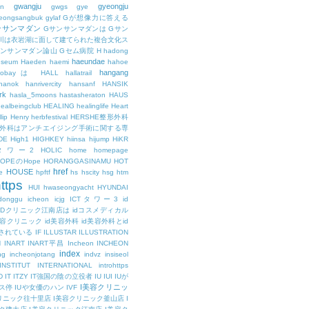
gwangju
gyeongju
n
gwgs
gye
eongsangbuk
gylaf
Gが想像力に答える
ンサンマダン
Gサンサンマダンは
Gサン
川は衣岩湖に面して建てられた複合文化ス
サンサンマダン論山
Gセム病院
H
hadong
haeundae
useum
Haeden
haemi
hahoe
hangang
ajobayは
HALL
hallatrail
hanok
hanrivercity
hansanf
HANSIK
rk
hasla_5moons
hastasheraton
HAUS
ealbeingclub
HEALING
healinglife
Heart
lip
Henry
herbfestival
HERSHE整形外科
整形外科はアンチエイジング手術に関する専
DE
High1
HIGHKEY
hiinsa
hijump
HiKR
タワー2
HOLIC
home
homepage
HOPEのHope
HORANGGASINAMU
HOT
href
HOUSE
e
hpftf
hs
hscity
hsg
htm
ttps
HUI
hwaseongyacht
HYUNDAI
cdonggu
icheon
icjg
ICTタワー3
id
IDクリニック江南店は
idコスメディカル
美容クリニック
id美容外科
id美容外科とid
されている
IF
ILLUSTAR
ILLUSTRATION
N
INART
INART平昌
Incheon
INCHEON
index
ng
incheonjotang
indvz
insiseol
INSTITUT
INTERNATIONAL
introhttps
D
IT
ITZY
IT強国の陰の立役者
IU
IUI
IUが
I美容クリニッ
ス停
IUや女優のハン
IVF
リニック往十里店
I美容クリニック釜山店
I