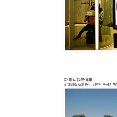
◎ 周辺観光情報
⊙ 漣川旧石器祭り（연천 구석기축