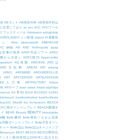
AB
ABヨット
AB美容外科
AB美容外科は
に位置しており
ac
acc
ACC
ACCワール
クフェスティバル
Admission
adnighttrip
AGROLANDテシン牧場
airport
AI基盤技
用し
Alive
alpacaworld
AMERICAN
amp
IC
AN
AND
Anthropolis
apap
Pは安養の地形
APAP作品ツアー
APEC
公園から出発し
APEC路55
Appenzeller
aquarium
AQ体験
ARCHIVE
ARCは
ARC文化館
AREA6
ARI
arirang
ARKO
AROMIND
AROUNDFOLLIE
t
ART
ARTCENTER
ARTEASPOON
RTEE人力車
ARTFACTORY
Artium
rts
ARサーフ
asan
asiad
Asiad
asphttps
B
Avenue
AX
B1
B119
B123002
b1942
kdobeach
bamboofestival
barefootfesta
bay101
bba48
bcj
bcmuseum
BEACH
ACH三陟オーシャンプレイ
BEACH襄陽オ
BEAUTY
レイ
BEAR
Beauty
beautyplay
elle
Belle慶州
Belle青松ソルセム温泉
lle丹陽オーシャンプレイ
Belle天安オーシ
チャー
Belle辺山
Belle辺山オーシャンプ
Besançon
BEST
BEXCO
BEXCO野外広
ルグンヌン眼科医院は2000年に設立され