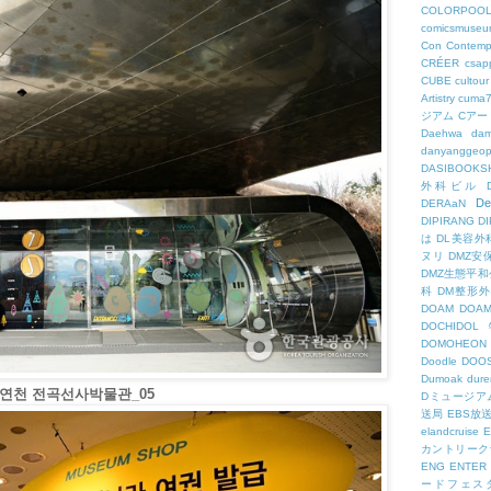
COLORPOO
comicsmuseu
Con
Contemp
CRÉER
csapp
CUBE
cultour
Artistry
cuma
ジアム
Cアー
Daehwa
dam
danyanggeop
DASIBOOKS
外科ビル
De
DERAaN
DIPIRANG
D
は
DL美容外
ヌリ
DMZ安
DMZ生態平和
科
DM整形
DOAM
DO
DOCHID
DOMOHEON
Doodle
DOO
Dumoak
dure
 연천 전곡선사박물관_05
Dミュージア
送局
EBS放
elandcruise
E
カントリーク
ENG
ENTER
ードフェス