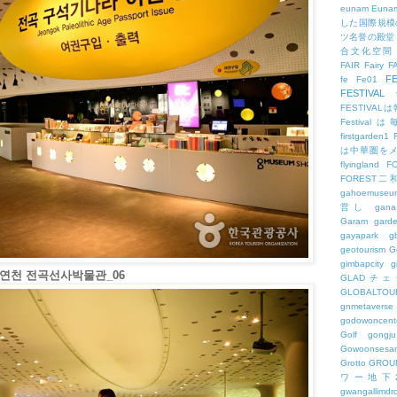
eunam
Euna
した国際規模
ツ名誉の殿堂
合文化空間
FAIR
Fairy
F
FE
fe
Fe01
FESTIVAL
FESTIV
Festival
firstgarden1
は中華圏を
flyingland
F
FOREST二
gahoemuseu
営し
gana
Garam
gard
gayapark
g
geotourism
G
gimbapcity
g
 연천 전곡선사박물관_06
GLADチ
GLOBALTO
gnmetaverse
godowoncent
Golf
gongju
Gowoonsesa
Grotto
GROU
ワー地下
gwangallimdr