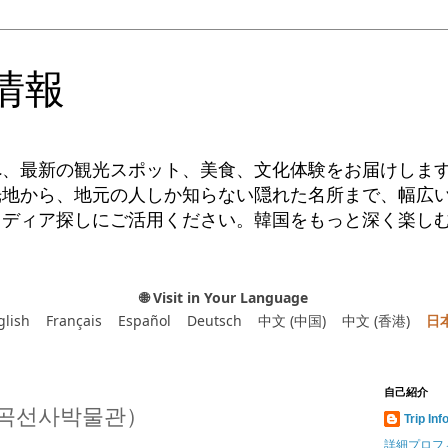
情報
へ、最新の観光スポット、美食、文化体験をお届けしま
光地から、地元の人しか知らない隠れた名所まで、幅広
イディア探しにご活用ください。韓国をもっと深く楽し
🌐 Visit in Your Language
glish
Français
Español
Deutsch
中文 (中国)
中文 (香港)
日
自己紹介
곡선사박물관）
Trip Inf
詳細プロフ