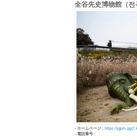
全谷先史博物館（전
- ホームページ :
https://jgpm.ggcf.k
- 電話番号 :