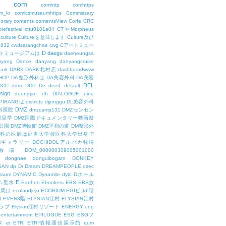
com
L
comhttp
comhttps
m_kr
comicsmuseumhttps
Commissary
orary
contents
contentsView
Corfe
CRC
lefestival
cttu0101a04
CTやMorpheus
culture
Cultureを意味します
Culture及び
7832
cwdsarangchae
cwg
Cアートミュー
D
daegu
トミュージアムは
daeheungsa
yang
Dance
danyang
danyangcruise
ark
DARK
DARK北村店
dashboardwww
HOP
DA整形外科は
DA美容外科
DA美容
DEL
DCC
ddm
DDP
De
deed
default
sign
deungjan
dh
DIALOGUE
dino
IPIRANGは
districts
djjunggu
DL美容外科
DMZ
科医院
dmzcamp131
DMZセンセン
保見学
DMZ国際ドキュメンタリー映画祭
公園
DMZ博物館
DMZ平和の道
DM整形外
外科の医師は延世大学校医科大学出身で
AMギャラリー
DOCHIDOLアルパカ牧場
OL牧場
DOM_000000309005001000
dongnae
donguibogam
DONKEY
SAN
dp
Dr
Dream
DREAMPEOPLE
dsec
raum
DYNAMIC
Dynamite
dytc
Dホール
E
ム聖水
Earthen
Ebookers
EBS
EBS放
送局は
ecolandjeju
ECORIUM
EGIビル6階
LEVEN3階
ELYSIAN江村
ELYSIAN江村
ラブ
Elysian江村リゾート
ENERGY
eng
entertainment
EPILOGUE
ESG
ESGフ
タ
et
ETRI
ETRI情報通信展示館
eum