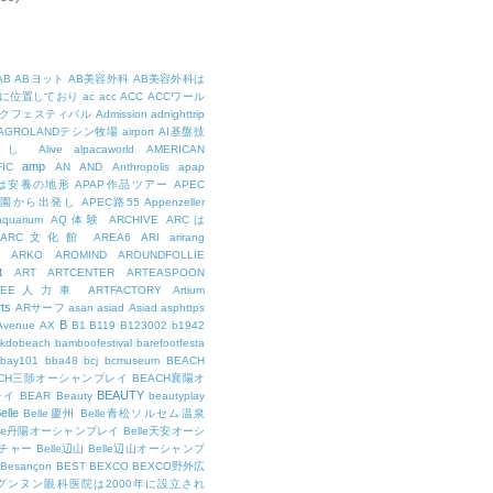
AB
ABヨット
AB美容外科
AB美容外科は
に位置しており
ac
acc
ACC
ACCワール
クフェスティバル
Admission
adnighttrip
AGROLANDテシン牧場
airport
AI基盤技
用し
Alive
alpacaworld
AMERICAN
amp
IC
AN
AND
Anthropolis
apap
Pは安養の地形
APAP作品ツアー
APEC
公園から出発し
APEC路55
Appenzeller
aquarium
AQ体験
ARCHIVE
ARCは
ARC文化館
AREA6
ARI
arirang
ARKO
AROMIND
AROUNDFOLLIE
t
ART
ARTCENTER
ARTEASPOON
RTEE人力車
ARTFACTORY
Artium
rts
ARサーフ
asan
asiad
Asiad
asphttps
B
Avenue
AX
B1
B119
B123002
b1942
kdobeach
bamboofestival
barefootfesta
bay101
bba48
bcj
bcmuseum
BEACH
ACH三陟オーシャンプレイ
BEACH襄陽オ
BEAUTY
レイ
BEAR
Beauty
beautyplay
elle
Belle慶州
Belle青松ソルセム温泉
lle丹陽オーシャンプレイ
Belle天安オーシ
チャー
Belle辺山
Belle辺山オーシャンプ
Besançon
BEST
BEXCO
BEXCO野外広
ルグンヌン眼科医院は2000年に設立され