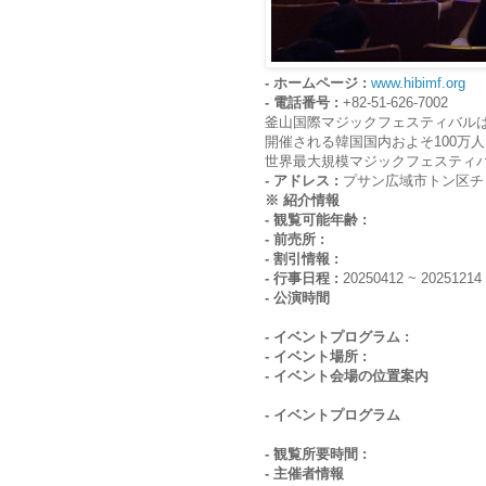
- ホームページ :
www.hibimf.org
- 電話番号 :
+82-51-626-7002
釜山国際マジックフェスティバル
開催される韓国国内およそ100万
世界最大規模マジックフェスティ
- アドレス :
プサン広域市トン区チャ
※ 紹介情報
- 観覧可能年齢 :
- 前売所 :
- 割引情報 :
- 行事日程 :
20250412 ~ 20251214
- 公演時間
- イベントプログラム :
- イベント場所 :
- イベント会場の位置案内
- イベントプログラム
- 観覧所要時間 :
- 主催者情報