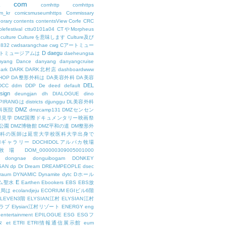
com
L
comhttp
comhttps
m_kr
comicsmuseumhttps
Commissary
orary
contents
contentsView
Corfe
CRC
lefestival
cttu0101a04
CTやMorpheus
culture
Cultureを意味します
Culture及び
7832
cwdsarangchae
cwg
Cアートミュー
D
daegu
トミュージアムは
daeheungsa
yang
Dance
danyang
danyangcruise
ark
DARK
DARK北村店
dashboardwww
HOP
DA整形外科は
DA美容外科
DA美容
DEL
DCC
ddm
DDP
De
deed
default
sign
deungjan
dh
DIALOGUE
dino
IPIRANGは
districts
djjunggu
DL美容外科
DMZ
科医院
dmzcamp131
DMZセンセン
保見学
DMZ国際ドキュメンタリー映画祭
公園
DMZ博物館
DMZ平和の道
DM整形外
外科の医師は延世大学校医科大学出身で
AMギャラリー
DOCHIDOLアルパカ牧場
OL牧場
DOM_000000309005001000
dongnae
donguibogam
DONKEY
SAN
dp
Dr
Dream
DREAMPEOPLE
dsec
raum
DYNAMIC
Dynamite
dytc
Dホール
E
ム聖水
Earthen
Ebookers
EBS
EBS放
送局は
ecolandjeju
ECORIUM
EGIビル6階
LEVEN3階
ELYSIAN江村
ELYSIAN江村
ラブ
Elysian江村リゾート
ENERGY
eng
entertainment
EPILOGUE
ESG
ESGフ
タ
et
ETRI
ETRI情報通信展示館
eum