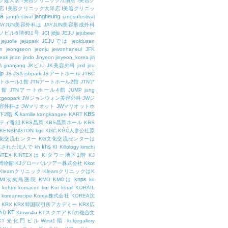
ク建大店
I美容クリニック江南店
I美容ク
店
I美容クリニック大邱店
I美容クリニッ
ja
jangheung
jangfestival
jangsufestival
AYJUN美容外科は
JAYJUN美容形成外科
jeju
ソビル6階601号
JCI
JEJU
jejubeer
jejuolle
jejupark
JEJUでは
jeoldusan
n
jeongseon
jeonju
jewonhaneul
JFK
aeak
jinan
jindo
Jinyeon
jinyeon_korea
jiri
A
jjnanjang
JKビル
JK美容外科
jmd
jnu
jp
JS
JSA
jsbpark
JSアートホール
JTBC
ートホール1館
JTNアートホール2館
JTNア
3館
JTNアートホール4館
JUMP
jung
cgeopark
JWジョンウォン美容外科
JWジ
容外科は
JWマリオット
JWマリオットホ
K
KBS
下2階
kamille
kangkangee
KART
エティ番組
KBS昌原
KBS昌原ホール
KBS
KENSINGTON
kgc
KGC
KGC人参公社原
文化交流センター
KG文化交流センターは
khs
設立された法人で
kh
KI
Killology
kimchi
NTEX
KINTEXは
KIタワー地下1階
KJ
融博物館
KJグローバルツアー株式会社
Kkot
Kleamクリニック
KleamクリニックはK
knps
KMI汝矣島医院
KMO
KMOは
ko
kofum
komacon
kor
Kor
korail
KORAIL
koreanrecipe
Korea株式会社
KOREA沈
KRX
KRX韓国取引所アカデミー
KRX広
KT
OAD
Ktown4u
KTスクエア
KTの複合文
KT光化門ビルWest1階
kukjegallery