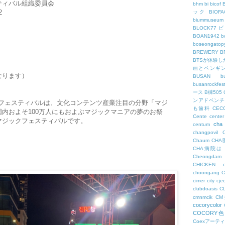
ティバル組織委員会
bhm
bi
bicof
2
ック
BIO
biummuseum
BLOCK77
BOAN1942
b
boseongatopy
BREWERY
B
BTSが体験
画とペンギ
なります）
BUSAN
b
busanrockfest
ース
B棟505
ンアドベンチ
フェスティバルは、文化コンテンツ産業注目の分野「マジ
も歯科
CEC
内およそ100万人にもおよぶマジックマニアの夢のお祭
Cente
center
マジックフェスティバルです。
cha
centum
changpovil
Chaum
CH
CHA病院は
Cheongdam
CHICKEN
choongang
cimer
city
cje
clubdoasis
C
cmnmcik
C
cocorycolor
COCORY
Coexアーテ