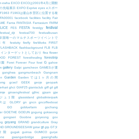
m
ewha
EXCO
EXCOは2001年4月に開館
の先端展示
EXPO
Exprive
eyes
eスポー
F1963
F1963は釜山水営区に位置する複
FA00001
facebook
facilities
facility
Fair
AME
Fanta
FANTASIA
Fantasium
FARM
festival
LICE
FESTA
FES
festdgy
festival_djt
festival700
festivalbusan
ALは韓国唯一のマルチスポーツイベントで
は毎年
festivity
firefly
fireWorks
FIRST
FLASHBACK
flashbackground
FLB
FLB
メインターゲットとしており
flea
flower
foresttrip
OOD
FOREST
foresthealing
G
和園
Foret
Forever
Four
fowi
gahoe
gallery
m
Galpi
gamcheon
GAMESが運
ganghwa
gangmunbeach
Gangnam
Garden
en
Gardenでは1ヶ月の間
bmg
gcwcf
GEEK
geoje
geopark
erhart
ghct
GIAF25
giantsclub
giff
gil
gill
imje
ginsengfestival
gjfmc
gjsam
gjw
ェジュ1階
glassisland
globalinterpark
URは
GLORY
gn
gncn
gncoffeeboat
GO
gobluefarm
gochang
er
GOETHE
GOEUN
gogung
gokseong
gongseri
Goobne
goryeong
gov
goyang
ng
GRAND
grandculture
Gray
gt
ND
GROUNDSEESAW
gstar
gtp
GTタ
2階
gugak
guinsa
GUMICO
gurye
one
gwanganbridge
gwanghallu