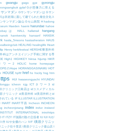
gwangju
gyeongju
n
gwgs
gye
eongsangbuk
gylaf
Gが想像力に答える
ンサンマダン
Gサンサンマダンは
Gサン
川は衣岩湖に面して建てられた複合文化ス
サンサンマダン論山
Gセム病院
H
hadong
haeundae
useum
Haeden
haemi
hahoe
hangang
ajobayは
HALL
hallatrail
hanok
hanrivercity
hansanf
HANSIK
rk
hasla_5moons
hastasheraton
HAUS
ealbeingclub
HEALING
healinglife
Heart
lip
Henry
herbfestival
HERSHE整形外科
整形外科はアンチエイジング手術に関する専
DE
High1
HIGHKEY
hiinsa
hijump
HiKR
タワー2
HOLIC
home
homepage
HOPEのHope
HORANGGASINAMU
HOT
href
HOUSE
e
hpftf
hs
hscity
hsg
htm
ttps
HUI
hwaseongyacht
HYUNDAI
cdonggu
icheon
icjg
ICTタワー3
id
IDクリニック江南店は
idコスメディカル
美容クリニック
id美容外科
id美容外科とid
されている
IF
ILLUSTAR
ILLUSTRATION
N
INART
INART平昌
Incheon
INCHEON
index
ng
incheonjotang
indvz
insiseol
INSTITUT
INTERNATIONAL
introhttps
D
IT
ITZY
IT強国の陰の立役者
IU
IUI
IUが
I美容クリニッ
ス停
IUや女優のハン
IVF
リニック往十里店
I美容クリニック釜山店
I