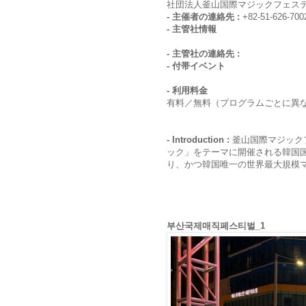
社団法人釜山国際マジックフェス
- 主催者の連絡先 :
+82-51-626-700
- 主管社情報
- 主管社の連絡先 :
- 付帯イベント
- 利用料金
有料／無料（プログラムごとに異
- Introduction :
釜山国際マジック
ック」をテーマに開催される韓国国
り、かつ韓国唯一の世界最大規模
부산국제매직페스티벌_1