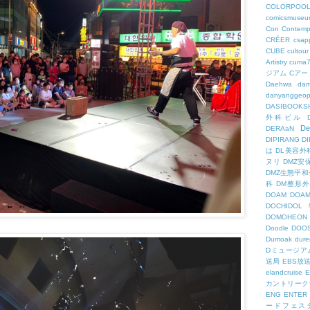
COLORPOO
comicsmuseu
Con
Contemp
CRÉER
csapp
CUBE
cultour
Artistry
cuma
ジアム
Cアー
Daehwa
dam
danyanggeop
DASIBOOKS
外科ビル
De
DERAaN
DIPIRANG
D
は
DL美容外
ヌリ
DMZ安
DMZ生態平和
科
DM整形
DOAM
DO
DOCHID
DOMOHEON
Doodle
DOO
Dumoak
dure
Dミュージア
送局
EBS放
elandcruise
E
カントリーク
ENG
ENTER
ードフェス