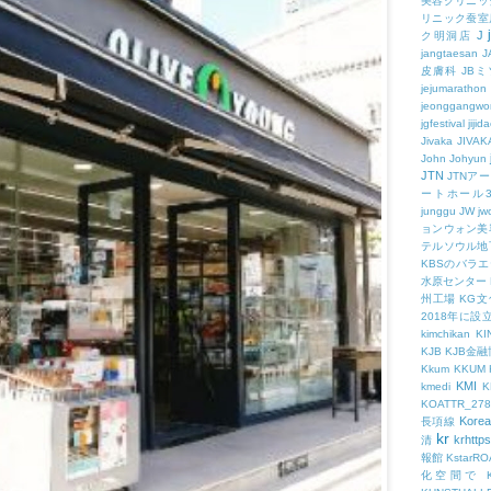
美容クリニッ
リニック蚕室
J
ク明洞店
jangtaesan
J
皮膚科
JBミ
jejumarathon
jeonggangwo
jgfestival
jijid
Jivaka
JIVAK
John
Johyun
JTN
JTNア
ートホール
junggu
JW
jw
ョンウォン美
テルソウル地
KBSのバラ
水原センター
州工場
KG
2018年に
kimchikan
KI
KJB
KJB金
Kkum
KKUM
KMI
kmedi
KOATTR_278
Korea
長項線
kr
krhttps
清
報館
KstarR
化空間で