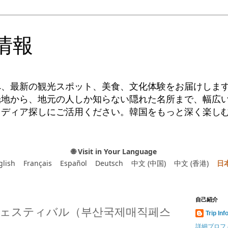
情報
へ、最新の観光スポット、美食、文化体験をお届けしま
光地から、地元の人しか知らない隠れた名所まで、幅広
イディア探しにご活用ください。韓国をもっと深く楽し
🌐 Visit in Your Language
glish
Français
Español
Deutsch
中文 (中国)
中文 (香港)
日
自己紹介
ェスティバル（부산국제매직페스
Trip Inf
詳細プロフ