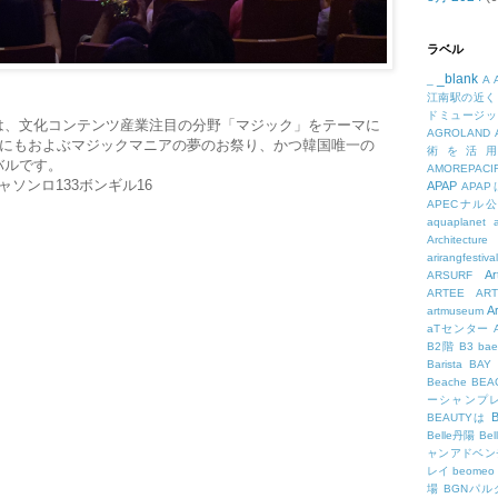
ラベル
_blank
_
A
江南駅の近く
ドミュージッ
は、文化コンテンツ産業注目の分野「マジック」をテーマに
AGROLAND
人にもおよぶマジックマニアの夢のお祭り、かつ韓国唯一の
術を活
バルです。
AMOREPACIF
ソンロ133ボンギル16
APAP
APA
APECナル
aquaplanet
Architecture
arirangfestival
Ar
ARSURF
ARTEE
A
A
artmuseum
aTセンター
B2階
B3
bae
Barista
BAY
Beache
BE
ーシャンプ
B
BEAUTYは
Belle丹陽
Be
ャンアドベン
レイ
beomeo
場
BGNパ