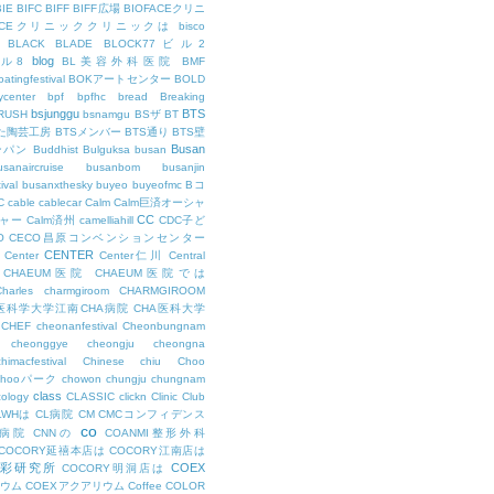
BIE
BIFC
BIFF
BIFF広場
BIOFACEクリニ
FACEクリニッククリニックは
bisco
BLACK
BLADE
BLOCK77ビル2
blog
ビル8
BL美容外科医院
BMF
oatingfestival
BOKアートセンター
BOLD
center
bpf
bpfhc
bread
Breaking
bsjunggu
BTS
RUSH
bsnamgu
BSザ
BT
した陶芸工房
BTSメンバー
BTS通り
BTS壁
Busan
ンパン
Buddhist
Bulguksa
busan
usanaircruise
busanbom
busanjin
ival
busanxthesky
buyeo
buyeofmc
Bコ
C
cable
cablecar
Calm
Calm巨済オーシャ
CC
ャー
Calm済州
camelliahill
CDC子ど
O
CECO昌原コンベンションセンター
CENTER
Center
Center仁川
Central
CHAEUM医院
CHAEUM医院では
Charles
charmgiroom
CHARMGIROOM
A医科学大学江南CHA病院
CHA医科大学
CHEF
cheonanfestival
Cheonbungnam
cheonggye
cheongju
cheongna
chimacfestival
Chinese
chiu
Choo
Chooパーク
chowon
chungju
chungnam
class
cology
CLASSIC
clickn
Clinic
Club
LWHは
CL病院
CM
CMCコンフィデンス
co
M病院
CNNの
COANMI整形外科
COCORY延禧本店は
COCORY江南店は
色彩研究所
COEX
COCORY明洞店は
ィウム
COEXアクアリウム
Coffee
COLOR