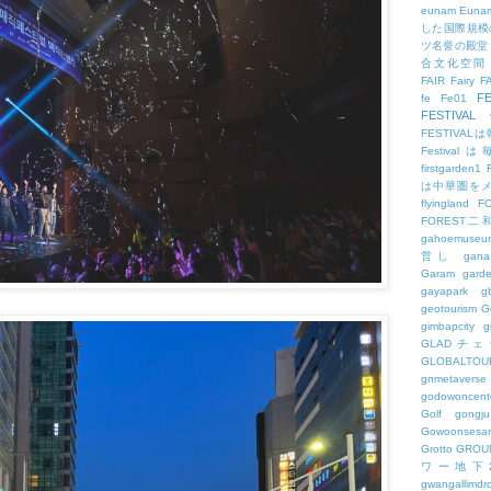
eunam
Euna
した国際規模
ツ名誉の殿堂
合文化空間
FAIR
Fairy
F
FE
fe
Fe01
FESTIVAL
FESTIV
Festival
firstgarden1
は中華圏を
flyingland
F
FOREST二
gahoemuseu
営し
gana
Garam
gard
gayapark
g
geotourism
G
gimbapcity
g
GLADチ
GLOBALTO
gnmetaverse
godowoncent
Golf
gongju
Gowoonsesa
Grotto
GROU
ワー地下
gwangallimdr