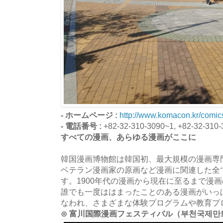
- ホームページ :
http://www.komacon.kr/com
- 電話番号 :
+82-32-310-3090~1, +82-32-310-
すべての漫画、あらゆる漫画がここに
韓国漫画博物館は韓国初、最大規模の漫画専
ベテラン漫画家の原画など漫画に関連した全
す。1900年代の漫画から現在に至るまで漫
誰でも一度ははまったことのある漫画がいっ
なわれ、さまざまな体験プログラムや教育プ
⊙ 富川国際漫画フェスティバル（부천국제만