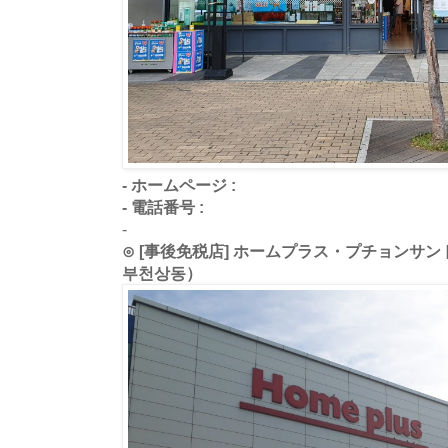
- ホームページ :
- 電話番号 :
-
⊙ [事後免税店] ホームプラス・プチョンサ
부천상동）