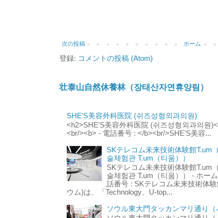
次の投稿
ホーム
登録:
コメントの投稿 (Atom)
壮泰山自然休養林（장태산자연휴양림）
SHE'S美容外科医院 (쉬즈성형외과의원)
<h2>SHE'S美容外科医院 (쉬즈성형외과의원)</h2
<br/><b> - 電話番号 : </b><br/>SHE'S美容...
SKテレコム未来技術体験館T.um
술체험관 T.um（티움））
SKテレコム未来技術体験館T.um
술체험관 T.um（티움）） - ホームページ 
話番号 : SKテレコム未来技術体験
ウム)は、「Technology、U-top...
ソウル東大門タッカンマリ通り（서