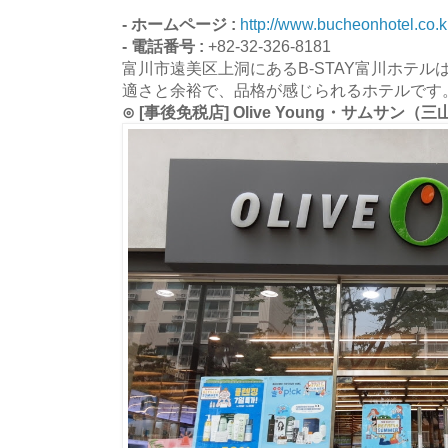
- ホームページ :
http://www.bucheonhotel.co.k
- 電話番号 :
+82-32-326-8181
富川市遠美区上洞にあるB-STAY富川ホテ
適さと余裕で、品格が感じられるホテルです
⊙ [事後免税店] Olive Young・サムサ