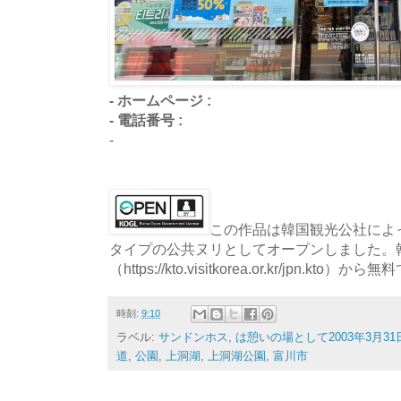
- ホームページ :
- 電話番号 :
-
この作品は韓国観光公社によっ
タイプの公共ヌリとしてオープンしました。
（https://kto.visitkorea.or.kr/jpn.
時刻:
9:10
ラベル:
サンドンホス
,
は憩いの場として2003年3月3
道
,
公園
,
上洞湖
,
上洞湖公園
,
富川市