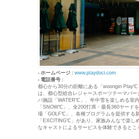
- ホームページ :
www.playdoci.com
- 電話番号 :
都心から30分の距離にある「woongin Pl
は、都心型総合レジャースポーツテーマパー
パ施設「WATER℃」、年中雪を楽しめる室
「SNOW℃」、全200打席・最長360ヤー
場「GOLF℃」、各種プログラムを提供する
「EXCITING℃」があり、家族みんなで楽
なキャストによるサービスを体験できるとこ