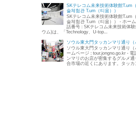
SKテレコム未来技術体験館T.um
술체험관 T.um（티움））
SKテレコム未来技術体験館T.um
술체험관 T.um（티움）） - ホームページ 
話番号 : SKテレコム未来技術体験
ウム)は、「Technology、U-top...
ソウル東大門タッカンマリ通り（서
ソウル東大門タッカンマリ通り（서울
ームページ : tour.jongno.go.kr - 
ンマリのお店が密集するグルメ通
合市場の近くにあります。タッカン