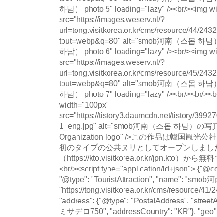
하남） photo 5" loading="lazy" /><br/><img w
src="https://images.weserv.nl/?
url=tong.visitkorea.or.kr/cms/resource/44/
tput=webp&q=80" alt="smob河南（스몹 
하남） photo 6" loading="lazy" /><br/><img w
src="https://images.weserv.nl/?
url=tong.visitkorea.or.kr/cms/resource/45/
tput=webp&q=80" alt="smob河南（스몹 
하남） photo 7" loading="lazy" /><br/><br/><b
width="100px"
src="https://tistory3.daumcdn.net/tistory/39
1_eng.jpg" alt="smob河南（스몹 하남）の写真" a
Organization logo" />この作品は韓国
初のタイプの公共ヌリとしてオープンしました
（https://kto.visitkorea.or.kr/jpn.
<br/><script type="application/ld+json"> {"@co
"@type": "TouristAttraction", "name": "s
"https://tong.visitkorea.or.kr/cms/resource/4
"address": {"@type": "PostalAddress", "
ミサデロ750", "addressCountry": "KR"}, "geo":