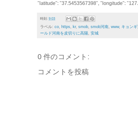
"latitude": "37.5453567398", "longitude": "12
時刻:
9:03
ラベル:
co
,
https
,
kr
,
smob
,
smob河南
,
www
,
キョンギ
ールド河南を皮切りに高陽
,
安城
0 件のコメント:
コメントを投稿