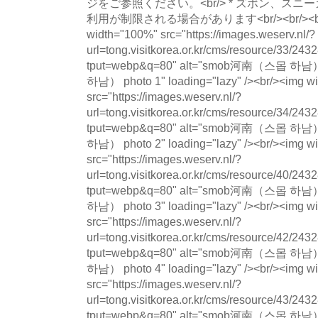
ジをご参照ください。<br/> * ズボン、ス
利用が制限される場合があります<br/><br/><br/><
width="100%" src="https://images.weserv.nl/?
url=tong.visitkorea.or.kr/cms/resource/33/
tput=webp&q=80" alt="smob河南（스몹 
하남） photo 1" loading="lazy" /><br/><img w
src="https://images.weserv.nl/?
url=tong.visitkorea.or.kr/cms/resource/34/
tput=webp&q=80" alt="smob河南（스몹 
하남） photo 2" loading="lazy" /><br/><img w
src="https://images.weserv.nl/?
url=tong.visitkorea.or.kr/cms/resource/40/
tput=webp&q=80" alt="smob河南（스몹 
하남） photo 3" loading="lazy" /><br/><img w
src="https://images.weserv.nl/?
url=tong.visitkorea.or.kr/cms/resource/42/
tput=webp&q=80" alt="smob河南（스몹 
하남） photo 4" loading="lazy" /><br/><img w
src="https://images.weserv.nl/?
url=tong.visitkorea.or.kr/cms/resource/43/
tput=webp&q=80" alt="smob河南（스몹 