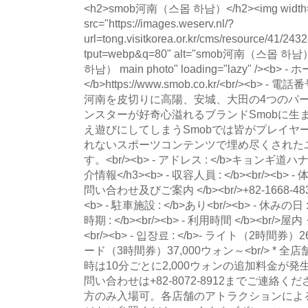
<h2>smob河南（스몹 하남）</h2><img width
src="https://images.weserv.nl/?
url=tong.visitkorea.or.kr/cms/resource/41/
tput=webp&q=80" alt="smob河南（스몹 
하남） main photo" loading="lazy" /><b> 
</b>https://www.smob.co.kr/<br/><b> -
河南を皮切りに高陽、安城、大田の4つのパ
ンスターが好奇心溢れるブランドSmobに生
え遊びにしてしまうSmobでは皆がプレイヤー
れないスポーツコンテンツで埋め尽くされた
す。<br/><b> - アドレス : </b>キョンギ道ハ
介情報</h3><b> - 収容人員 : </b><br/><b> - 
問い合わせ及びご案内 </b><br/>+82-1668-4832<b
<b> - 駐車施設 : </b>あり<br/><b> - 休みの日 
時期 : </b><br/><b> - 利用時間 </b><br/>屋内
<br/><b> - 입장료 : </b>- ライト（2時間券）
ード（3時間券）37,000ウォン～<br/> * 全店
時は10分ごとに2,000ウォンの追加料金が発生<
問い合わせは+82-8072-8912までご連絡ください
方のみ入場可。各店舗のアトラクションによ