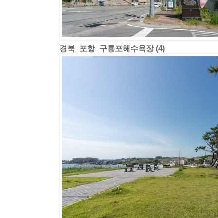
경북_포항_구룡포해수욕장 (4)