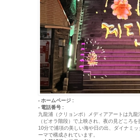
- ホームページ :
- 電話番号 :
九龍浦（クリョンポ）メディアアートは九龍
（ピオラ階段）で上映され、夜の見どころを
10分で浦項の美しい海や日の出、ダイナミッ
ーマで構成されています。