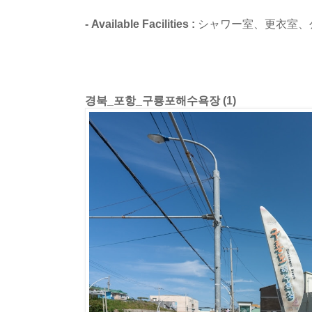
- Available Facilities :
シャワー室、更衣室、
경북_포항_구룡포해수욕장 (1)