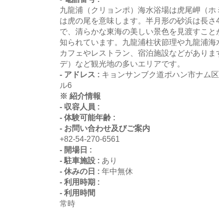
九龍浦（クリョンポ）海水浴場は虎尾岬（ホ
は虎の尾を意味します。半月形の砂浜は長さ4
で、清らかな東海の美しい景色を見渡すこと
知られています。九龍浦柱状節理や九龍浦海
カフェやレストラン、宿泊施設などがありま
デ）など観光地の多いエリアです。
- アドレス :
キョンサンブク道ポハン市ナム区
ル6
※ 紹介情報
- 収容人員 :
- 体験可能年齢 :
- お問い合わせ及びご案内
+82-54-270-6561
- 開場日 :
- 駐車施設 :
あり
- 休みの日 :
年中無休
- 利用時期 :
- 利用時間
常時