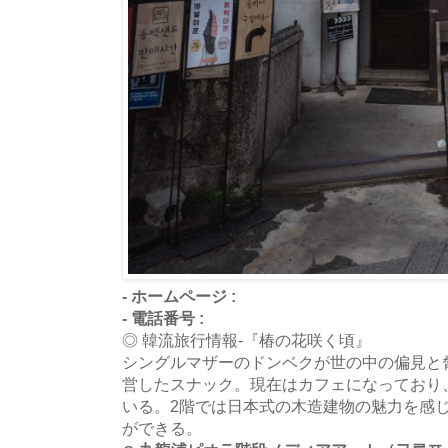
- ホームページ :
- 電話番号 :
◎ 韓流旅行情報-『椿の花咲く頃』
シングルマザーのドンベクが世の中の偏見と
営したスナック。現在はカフェになっており
いる。2階では日本式の木造建物の魅力を感
ができる。