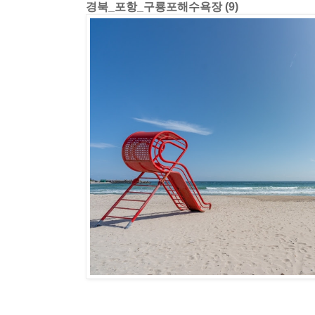
경북_포항_구룡포해수욕장 (9)