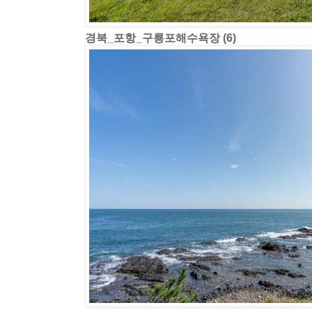
경북_포항_구룡포해수욕장 (6)