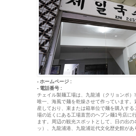
- ホームページ :
- 電話番号 :
チェイル製麺工場は、九龍浦（クリョンポ）
唯一、海風で麺を乾燥させて作っています。
産しており、束または箱単位で麺を購入する
場の近くにある工場直営のヘプン麺1号店に
ます。周辺の観光スポットとして、日の出の
ッ）、九龍浦港、九龍浦近代文化歴史館があ