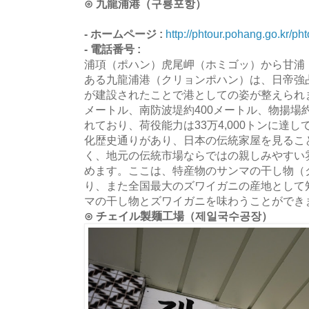
⊙ 九龍浦港（구룡포항）
- ホームページ :
http://phtour.pohang.go.kr/pht
- 電話番号 :
浦項（ポハン）虎尾岬（ホミゴッ）から甘浦
ある九龍浦港（クリョンポハン）は、日帝強占
が建設されたことで港としての姿が整えられま
メートル、南防波堤約400メートル、物揚場
れており、荷役能力は33万4,000トンに達
化歴史通りがあり、日本の伝統家屋を見るこ
く、地元の伝統市場ならではの親しみやすい
めます。ここは、特産物のサンマの干し物（
り、また全国最大のズワイガニの産地として
マの干し物とズワイガニを味わうことができ
⊙ チェイル製麺工場（제일국수공장）