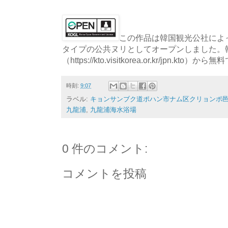
この作品は韓国観光公社によっ
タイプの公共ヌリとしてオープンしました。
（https://kto.visitkorea.or.kr/jpn.
時刻:
9:07
ラベル:
キョンサンブク道ポハン市ナム区クリョンポ邑ホ
九龍浦
,
九龍浦海水浴場
0 件のコメント:
コメントを投稿