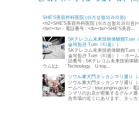
SHE'S美容外科医院 (쉬즈성형외과의원)
<h2>SHE'S美容外科医院 (쉬즈성형외과의원)</h2
<br/><b> - 電話番号 : </b><br/>SHE'S美容...
SKテレコム未来技術体験館T.um
술체험관 T.um（티움））
SKテレコム未来技術体験館T.um
술체험관 T.um（티움）） - ホームページ 
話番号 : SKテレコム未来技術体験
ウム)は、「Technology、U-top...
ソウル東大門タッカンマリ通り（서
ソウル東大門タッカンマリ通り（서울
ームページ : tour.jongno.go.kr - 
ンマリのお店が密集するグルメ通
合市場の近くにあります。タッカン