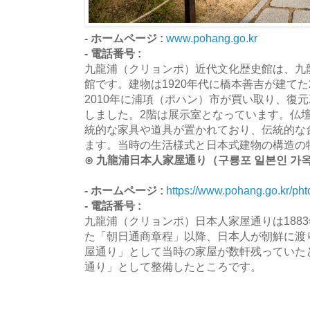
- ホームページ :
www.pohang.go.kr
- 電話番号 :
九龍浦（クリョンポ）近代文化歴史館は、九
館です。建物は1920年代に橋本善吉が建て
2010年に浦項（ポハン）市が買い取り、復
しました。2階は展示室となっています。仏
統的な家具や道具が置かれており、伝統的な
ます。当時の生活様式と日本式建物の構造の
⊙ 九龍浦日本人家屋通り（구룡포 일본인 가
- ホームページ :
https://www.pohang.go.kr/pht
- 電話番号 :
九龍浦（クリョンポ）日本人家屋通りは188
た「朝日通商章程」以降、日本人が朝鮮に渡
屋通り」として当時の家屋が数軒残っていた
通り」として整備したところです。