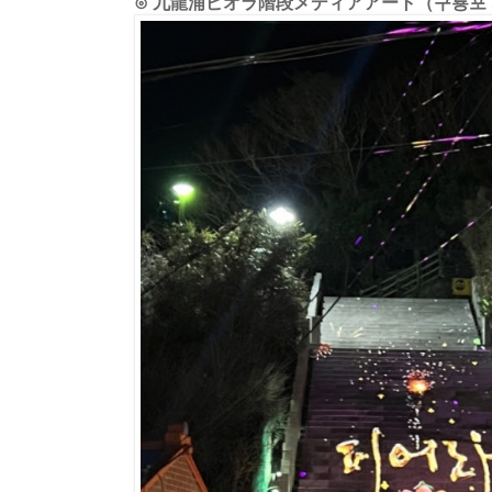
⊙ 九龍浦ピオラ階段メディアアート（구룡포