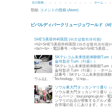
次の投稿
ホーム
登録:
コメントの投稿 (Atom)
ビバルディパークリュージュワールド（비
SHE'S美容外科医院 (쉬즈성형외과의원)
<h2>SHE'S美容外科医院 (쉬즈성형외과의원)</h2
<br/><b> - 電話番号 : </b><br/>SHE'S美容...
SKテレコム未来技術体験館T.um
술체험관 T.um（티움））
SKテレコム未来技術体験館T.um
술체험관 T.um（티움）） - ホームページ 
話番号 : SKテレコム未来技術体験
ウム)は、「Technology、U-top...
ソウル東大門タッカンマリ通り（서
ソウル東大門タッカンマリ通り（서울
ームページ : tour.jongno.go.kr - 
ンマリのお店が密集するグルメ通
合市場の近くにあります。タッカン