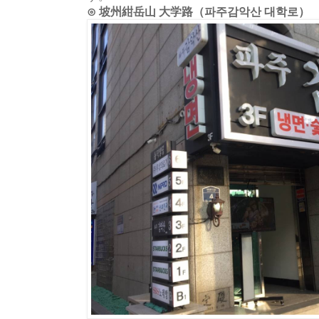
⊙ 坡州紺岳山 大学路（파주감악산 대학로）