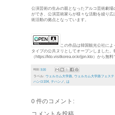
公演芸術の生みの親となったアルコ芸術劇場
ができ、公演芸術家らが様々な活動を繰り広
術活動の拠点となっています。
この作品は韓国観光公社によっ
タイプの公共ヌリとしてオープンしました。
（https://kto.visitkorea.or.kr/jpn.
時刻:
9:00
ラベル:
ウェルカム大学路
,
ウェルカム大学路フェステ
ハンロ104
,
テハンノ
,
は
0 件のコメント:
コメントを投稿