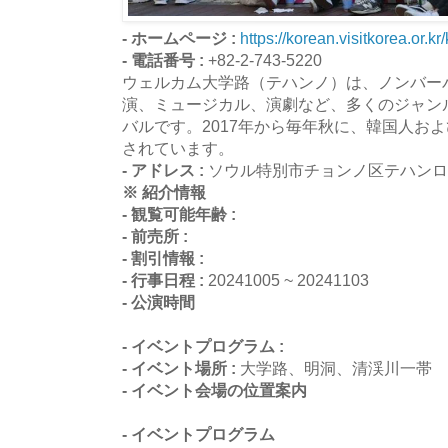
- ホームページ :
https://korean.visitkorea.or.k
- 電話番号 :
+82-2-743-5220
ウェルカム大学路（テハンノ）は、ノンバー
演、ミュージカル、演劇など、多くのジャン
バルです。2017年から毎年秋に、韓国人お
されています。
- アドレス :
ソウル特別市チョンノ区テハンロ1
※ 紹介情報
- 観覧可能年齢 :
- 前売所 :
- 割引情報 :
- 行事日程 :
20241005 ~ 20241103
- 公演時間
- イベントプログラム :
- イベント場所 :
大学路、明洞、清渓川一帯
- イベント会場の位置案内
- イベントプログラム