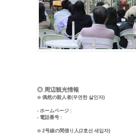
◎ 周辺観光情報
⊙ 偶然の殺人者(우연한 살인자)
- ホームページ :
- 電話番号 :
⊙ 2号線の間借り人(2호선 세입자)