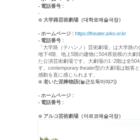
- 電話番号 :
-
⊙ 大学路芸術劇場（대학로예술극장）
- ホームページ :
https://theater.arko.or.kr
- 電話番号 :
「大学路（テハンノ）芸術劇場」は大学路の
地下4階、地上5階の建物に504席規模の大劇
た公演芸術劇場です。大劇場の1･2階は全50
す。contemporary theater型の大劇
感動を直に感じられます。
⊙ 老いた泥棒物語(늘근도둑이야기)
- ホームページ :
- 電話番号 :
⊙ アルコ芸術劇場（아르코예술극장）