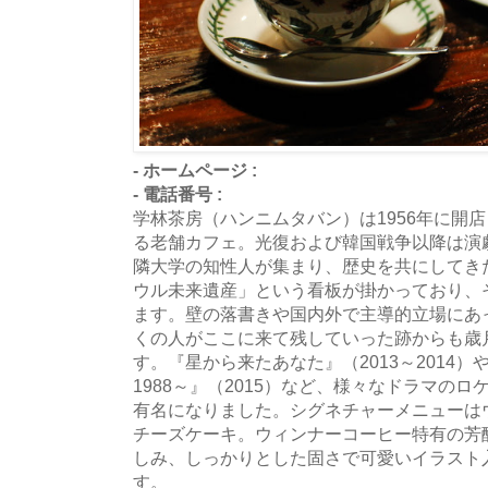
- ホームページ :
- 電話番号 :
学林茶房（ハンニムタバン）は1956年に開
る老舗カフェ。光復および韓国戦争以降は演
隣大学の知性人が集まり、歴史を共にしてき
ウル未来遺産」という看板が掛かっており、
ます。壁の落書きや国内外で主導的立場にあ
くの人がここに来て残していった跡からも歳
す。『星から来たあなた』（2013～2014
1988～』（2015）など、様々なドラマの
有名になりました。シグネチャーメニューは
チーズケーキ。ウィンナーコーヒー特有の芳
しみ、しっかりとした固さで可愛いイラスト
す。