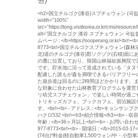
원)
<h2>国立チルゴク(漆谷)スプチェウォン (국립칠
width="100%"
src="https://tong.visitkorea.or.kr/cms/resour
alt="国立チルゴク 漆谷 スプチェウォン 국립칠
ムページ : </b>https://sooperang.or.kr/<br/><
8773<br/>国立チルゴクスプチェウォン(森
北)道のチルゴク(漆谷)郡ソクゾク(石積)面にあ
の麓に位置しており、韓国山林福祉振興院で
です。貯水池に沿って造成されている「タヌ
配慮した誰もが森を満喫できるバリアフリー
た遊歩道は回るのに2時間ほどかかります。
な対象に合わせた山林教育プログラムを運営
リ幼児スプチェウォン」で楽しい時間が過ご
トリキッズカフェ、ブックカフェ、宿泊施設
す。<br/><b> - アドレス : </b>キョ
ハクロ532 <br/><h3>紹介情報</h3><b> - 収容人
年齢 : </b>36ヶ月以上<br/><b> - お問い合わせ
977-8773<br/><b> - 開場日 : </b>2015-03-1
(74台)*料金(軽自動車1,500ウォン/中・小型車3