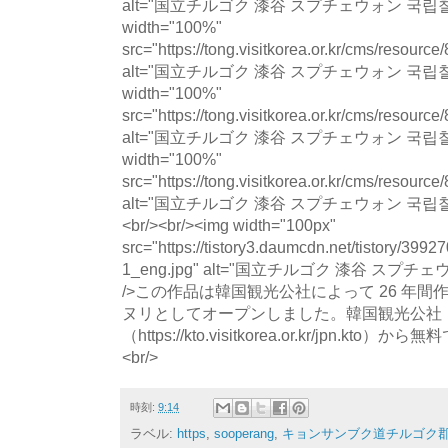
alt="国立チルゴク 漆谷 スプチェウォン 국립칠
width="100%"
src="https://tong.visitkorea.or.kr/cms/resour
alt="国立チルゴク 漆谷 スプチェウォン 국립칠
width="100%"
src="https://tong.visitkorea.or.kr/cms/resour
alt="国立チルゴク 漆谷 スプチェウォン 국립칠
width="100%"
src="https://tong.visitkorea.or.kr/cms/resour
alt="国立チルゴク 漆谷 スプチェウォン 국립칠곡숲
<br/><br/><img width="100px"
src="https://tistory3.daumcdn.net/tistory/39
1_eng.jpg" alt="国立チルゴク 漆谷 ス
/>この作品は韓国観光公社によって 26 年
ヌリとしてオープンしました。韓国観光公社
（https://kto.visitkorea.or.kr/jpn.
<br/>
時刻:
9:14
ラベル:
https
,
sooperang
,
キョンサンブク道チルゴク郡