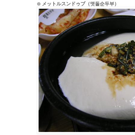
⊙ メットルスンドゥブ（맷돌순두부）