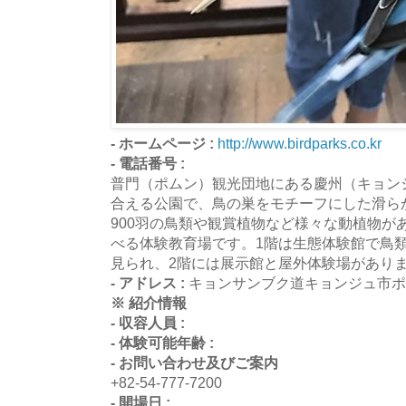
- ホームページ :
http://www.birdparks.co.kr
- 電話番号 :
普門（ポムン）観光団地にある慶州（キョン
合える公園で、鳥の巣をモチーフにした滑らか
900羽の鳥類や観賞植物など様々な動植物が
べる体験教育場です。1階は生態体験館で鳥
見られ、2階には展示館と屋外体験場があり
- アドレス :
キョンサンブク道キョンジュ市ポム
※ 紹介情報
- 収容人員 :
- 体験可能年齢 :
- お問い合わせ及びご案内
+82-54-777-7200
- 開場日 :