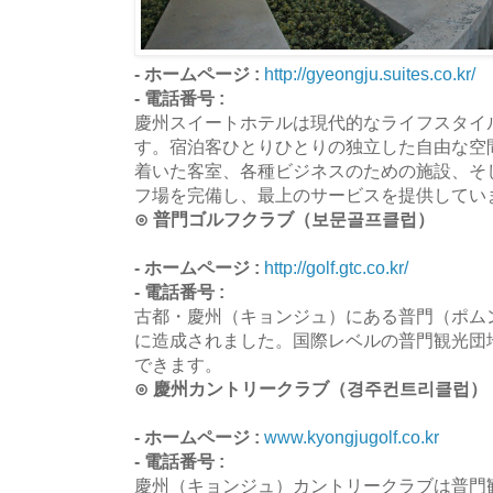
- ホームページ :
http://gyeongju.suites.co.kr/
- 電話番号 :
慶州スイートホテルは現代的なライフスタイ
す。宿泊客ひとりひとりの独立した自由な空
着いた客室、各種ビジネスのための施設、そ
フ場を完備し、最上のサービスを提供してい
⊙ 普門ゴルフクラブ（보문골프클럽）
- ホームページ :
http://golf.gtc.co.kr/
- 電話番号 :
古都・慶州（キョンジュ）にある普門（ポム
に造成されました。国際レベルの普門観光団
できます。
⊙ 慶州カントリークラブ（경주컨트리클럽）
- ホームページ :
www.kyongjugolf.co.kr
- 電話番号 :
慶州（キョンジュ）カントリークラブは普門