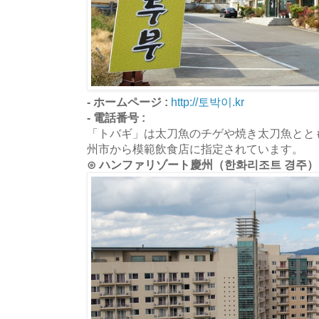
- ホームページ :
http://토박이.kr
- 電話番号 :
「トバギ」は太刀魚のチゲや焼き太刀魚とと
州市から模範飲食店に指定されています。
⊙ ハンファリゾート慶州（한화리조트 경주）