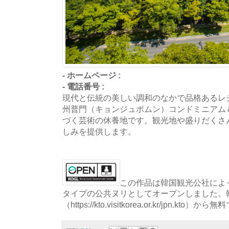
- ホームページ :
- 電話番号 :
現代と伝統の美しい調和のなかで品格あるレ
州普門（キョンジュボムン）コンドミニアム
づく芸術の休養地です。観光地や盛りだくさ
しみを提供します。
この作品は韓国観光公社によっ
タイプの公共ヌリとしてオープンしました。
（https://kto.visitkorea.or.kr/jpn.