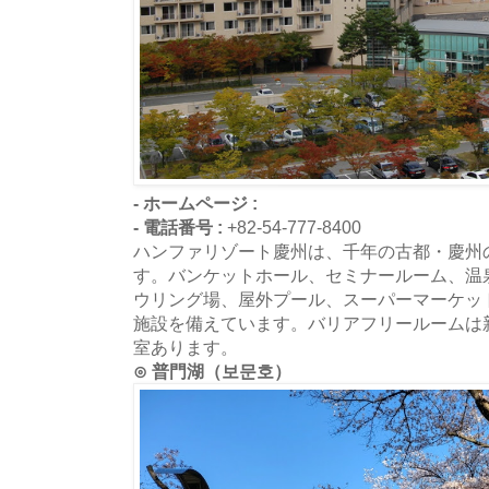
- ホームページ :
- 電話番号 :
+82-54-777-8400
ハンファリゾート慶州は、千年の古都・慶州
す。バンケットホール、セミナールーム、温
ウリング場、屋外プール、スーパーマーケッ
施設を備えています。バリアフリールームは
室あります。
⊙ 普門湖（보문호）