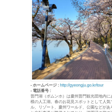
- ホームページ :
http://gyeongju.go.kr/tour
- 電話番号 :
普門湖（ポムンホ）は慶州普門観光団地内にある1,
模の人工湖。春のお花見スポットとして人気
ル、リゾート、慶州ワールド、公園などがあ