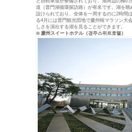
と自転車道が整備されており、湖周辺の柳の
道（普門湖循環探訪路）が有名です。湖を眺め
設けられており、全体を一周するのに2時間
る4月には普門観光団地で慶州桜マラソン大
しさを演出する湖を見ることができます。
⊙ 慶州スイートホテル（경주스위트호텔）