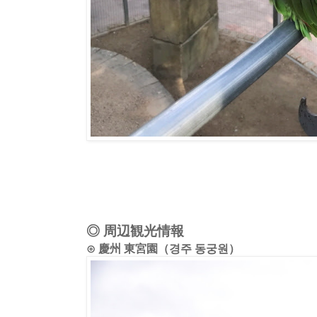
◎ 周辺観光情報
⊙ 慶州 東宮園（경주 동궁원）