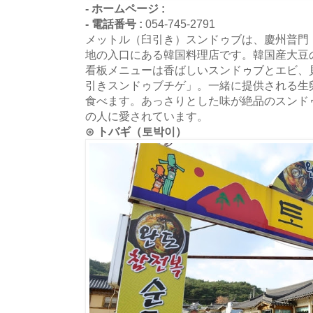
- ホームページ :
- 電話番号 :
054-745-2791
メットル（臼引き）スンドゥブは、慶州普門
地の入口にある韓国料理店です。韓国産大豆
看板メニューは香ばしいスンドゥブとエビ、
引きスンドゥブチゲ」。一緒に提供される生
食べます。あっさりとした味が絶品のスンド
の人に愛されています。
⊙ トバギ（토박이）