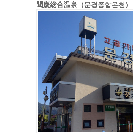
聞慶総合温泉（문경종합온천）