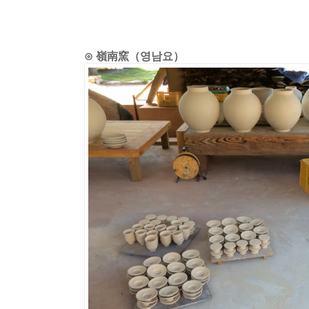
⊙ 嶺南窯（영남요）