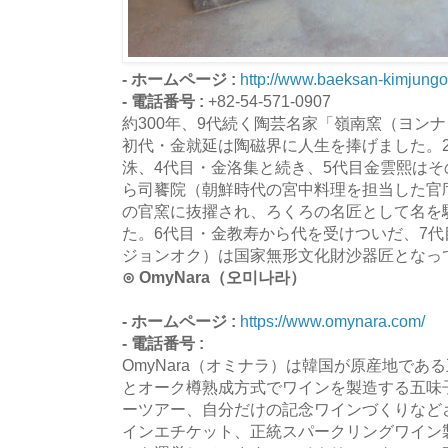
- ホームページ :
http://www.baeksan-kimjung
- 電話番号 :
+82-54-571-0907
約300年、9代続く陶芸名家「嶺南窯（ヨン
初代・金就延は陶磁界に人生を捧げました。
洙、4代目・金洛集と続き、5代目金雲熙は
ら司饔院（朝鮮時代の宮中料理を担当した官
の官窯に抜擢され、ろくろの名匠として名を
た。6代目・金教寿から代を受けついだ、7
ジョンオク）は国家無形文化財沙器匠となっ
⊙ OmyNara（오미나라）
- ホームページ :
https://www.omynara.com/
- 電話番号 :
OmyNara（オミナラ）は韓国が原産地であ
とオーク樽熟成方式でワインを製造する五味
ーツアー、自分だけの記念ワインづくりなど
インエチケット、正統スパークリングワイン