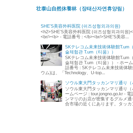
壮泰山自然休養林（장태산자연휴양림）
SHE'S美容外科医院 (쉬즈성형외과의원)
<h2>SHE'S美容外科医院 (쉬즈성형외과의원)</h2
<br/><b> - 電話番号 : </b><br/>SHE'S美容...
SKテレコム未来技術体験館T.um
술체험관 T.um（티움））
SKテレコム未来技術体験館T.um
술체험관 T.um（티움）） - ホームページ 
話番号 : SKテレコム未来技術体験
ウム)は、「Technology、U-top...
ソウル東大門タッカンマリ通り（서
ソウル東大門タッカンマリ通り（서울
ームページ : tour.jongno.go.kr - 
ンマリのお店が密集するグルメ通
合市場の近くにあります。タッカン