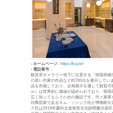
- ホームページ :
https://kuy.kr/
- 電話番号 :
観音窯ギャラリー地下に位置する「韓国茶碗
の若い作家の作品など約700点を展示していま
品を所蔵しており、企画展示を通じて観覧可
ル）は世界的に価値が認められており、韓国
広く知ってもらうための施設です。代々家業
目陶芸家であるキム・ソンシク氏が博物館を
ク氏は2019年慶尚北道無形文化財聞慶沙器