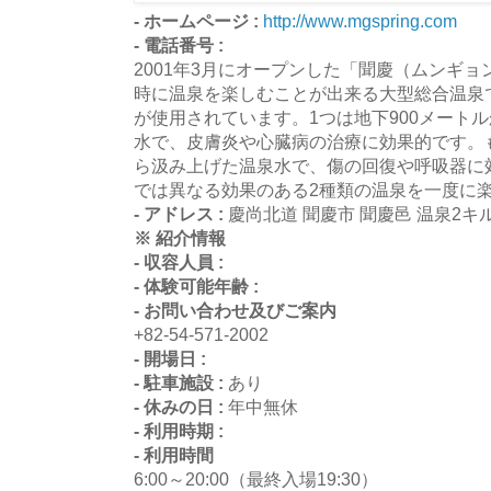
- ホームページ :
http://www.mgspring.com
- 電話番号 :
2001年3月にオープンした「聞慶（ムンギョ
時に温泉を楽しむことが出来る大型総合温泉
が使用されています。1つは地下900メート
水で、皮膚炎や心臓病の治療に効果的です。も
ら汲み上げた温泉水で、傷の回復や呼吸器に
では異なる効果のある2種類の温泉を一度に
- アドレス :
慶尚北道 聞慶市 聞慶邑 温泉2キル
※ 紹介情報
- 収容人員 :
- 体験可能年齢 :
- お問い合わせ及びご案内
+82-54-571-2002
- 開場日 :
- 駐車施設 :
あり
- 休みの日 :
年中無休
- 利用時期 :
- 利用時間
6:00～20:00（最終入場19:30）