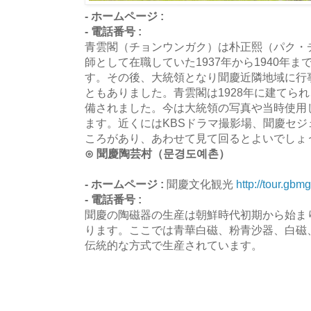
- ホームページ :
- 電話番号 :
青雲閣（チョンウンガク）は朴正熙（パク・
師として在職していた1937年から1940年
す。その後、大統領となり聞慶近隣地域に行
ともありました。青雲閣は1928年に建てら
備されました。今は大統領の写真や当時使用
ます。近くにはKBSドラマ撮影場、聞慶セ
ころがあり、あわせて見て回るとよいでしょ
⊙ 聞慶陶芸村（문경도예촌）
- ホームページ :
聞慶文化観光
http://tour.gbmg
- 電話番号 :
聞慶の陶磁器の生産は朝鮮時代初期から始ま
ります。ここでは青華白磁、粉青沙器、白磁
伝統的な方式で生産されています。