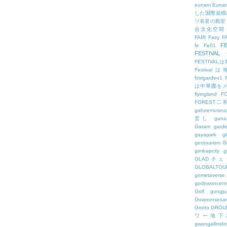
eunam
Euna
した国際規模
ツ名誉の殿堂
合文化空間
FAIR
Fairy
F
FE
fe
Fe01
FESTIVAL
FESTIV
Festival
firstgarden1
は中華圏を
flyingland
F
FOREST二
gahoemuseu
営し
gana
Garam
gard
gayapark
g
geotourism
G
gimbapcity
g
GLADチ
GLOBALTO
gnmetaverse
godowoncent
Golf
gongju
Gowoonsesa
Grotto
GROU
ワー地下
gwangallimdr