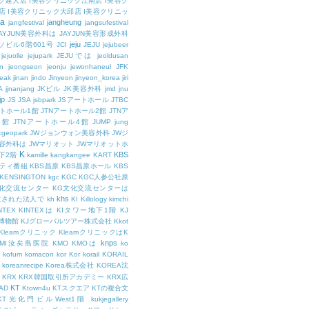
ク建大店
I美容クリニック江南店
I美容ク
店
I美容クリニック大邱店
I美容クリニッ
ja
jangheung
jangfestival
jangsufestival
AYJUN美容外科は
JAYJUN美容形成外科
jeju
ソビル6階601号
JCI
JEJU
jejubeer
jejuolle
jejupark
JEJUでは
jeoldusan
n
jeongseon
jeonju
jewonhaneul
JFK
aeak
jinan
jindo
Jinyeon
jinyeon_korea
jiri
A
jjnanjang
JKビル
JK美容外科
jmd
jnu
jp
JS
JSA
jsbpark
JSアートホール
JTBC
ートホール1館
JTNアートホール2館
JTNア
3館
JTNアートホール4館
JUMP
jung
cgeopark
JWジョンウォン美容外科
JWジ
容外科は
JWマリオット
JWマリオットホ
K
KBS
下2階
kamille
kangkangee
KART
エティ番組
KBS昌原
KBS昌原ホール
KBS
KENSINGTON
kgc
KGC
KGC人参公社原
文化交流センター
KG文化交流センターは
khs
設立された法人で
kh
KI
Killology
kimchi
NTEX
KINTEXは
KIタワー地下1階
KJ
融博物館
KJグローバルツアー株式会社
Kkot
Kleamクリニック
KleamクリニックはK
knps
KMI汝矣島医院
KMO
KMOは
ko
kofum
komacon
kor
Kor
korail
KORAIL
koreanrecipe
Korea株式会社
KOREA沈
KRX
KRX韓国取引所アカデミー
KRX広
KT
OAD
Ktown4u
KTスクエア
KTの複合文
KT光化門ビルWest1階
kukjegallery