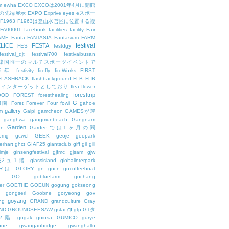
m
ewha
EXCO
EXCOは2001年4月に開館
の先端展示
EXPO
Exprive
eyes
eスポー
F1963
F1963は釜山水営区に位置する複
FA00001
facebook
facilities
facility
Fair
AME
Fanta
FANTASIA
Fantasium
FARM
festival
LICE
FESTA
FES
festdgy
festival_djt
festival700
festivalbusan
ALは韓国唯一のマルチスポーツイベントで
は毎年
festivity
firefly
fireWorks
FIRST
FLASHBACK
flashbackground
FLB
FLB
メインターゲットとしており
flea
flower
foresttrip
OOD
FOREST
foresthealing
G
和園
Foret
Forever
Four
fowi
gahoe
gallery
m
Galpi
gamcheon
GAMESが運
ganghwa
gangmunbeach
Gangnam
Garden
en
Gardenでは1ヶ月の間
bmg
gcwcf
GEEK
geoje
geopark
erhart
ghct
GIAF25
giantsclub
giff
gil
gill
imje
ginsengfestival
gjfmc
gjsam
gjw
ェジュ1階
glassisland
globalinterpark
URは
GLORY
gn
gncn
gncoffeeboat
GO
gobluefarm
gochang
er
GOETHE
GOEUN
gogung
gokseong
gongseri
Goobne
goryeong
gov
goyang
ng
GRAND
grandculture
Gray
gt
ND
GROUNDSEESAW
gstar
gtp
GTタ
2階
gugak
guinsa
GUMICO
gurye
one
gwanganbridge
gwanghallu