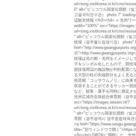
url=tong.visitkorea.or.kr/cms/r
0" alt="ピッコウル国楽伝授館（
고을국악전수관） photo 7" loading="la
辺観光情報 </h3><h4> ⊙ 光
width="100%" src="https://images.
url=tong.visitkorea.or.kr/cms/r
" alt="ピッコウル国楽伝授館（빛고
技場（광주월드컵경기장） photo" loadi
href="http://www.gwangjusports
示">http://www.gwangjusports
技場は光の都・光州をイメージし
子をシンボル化したもので、競技
競技場周辺の施設物が列柱配置に
る大型の柱の先端部分をよく見る
俗芸能「コッサウムノリ」に由来
収容することができるサッカー競
など、観客・選手を同時に満足させる
光州広域市念珠総合体育館（광주광역시 염
src="https://images.weserv.nl/?
url=tong.visitkorea.or.kr/cms/r
" alt="ピッコウル国楽伝授館（빛고
育館（광주광역시 염주종합체육관） photo"
<a href="https://www.seogu.gwang
title="別ウィンドウで開く">https://ww
</b><br/>1987年に開館し