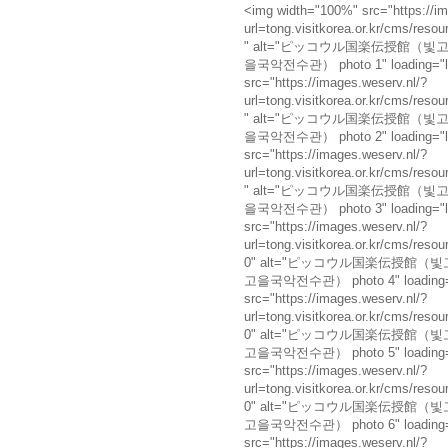
<img width="100%" src="https://im
url=tong.visitkorea.or.kr/cms/r
" alt="ピッコウル国楽伝授館（
을국악전수관） photo 1" loading="laz
src="https://images.weserv.nl/?
url=tong.visitkorea.or.kr/cms/r
" alt="ピッコウル国楽伝授館（
을국악전수관） photo 2" loading="laz
src="https://images.weserv.nl/?
url=tong.visitkorea.or.kr/cms/r
" alt="ピッコウル国楽伝授館（
을국악전수관） photo 3" loading="laz
src="https://images.weserv.nl/?
url=tong.visitkorea.or.kr/cms/r
0" alt="ピッコウル国楽伝授館（
고을국악전수관） photo 4" loading="l
src="https://images.weserv.nl/?
url=tong.visitkorea.or.kr/cms/r
0" alt="ピッコウル国楽伝授館（
고을국악전수관） photo 5" loading="l
src="https://images.weserv.nl/?
url=tong.visitkorea.or.kr/cms/r
0" alt="ピッコウル国楽伝授館（
고을국악전수관） photo 6" loading="l
src="https://images.weserv.nl/?