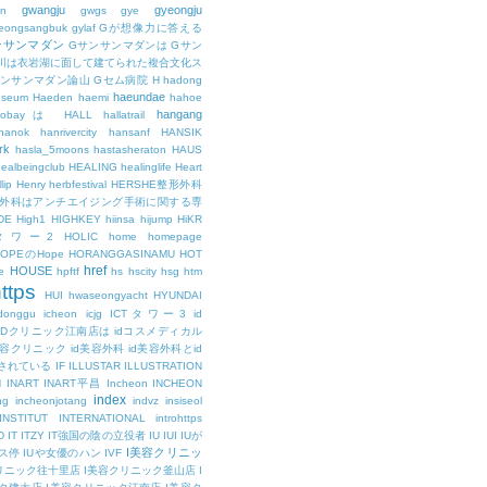
gwangju
gyeongju
n
gwgs
gye
eongsangbuk
gylaf
Gが想像力に答える
ンサンマダン
Gサンサンマダンは
Gサン
川は衣岩湖に面して建てられた複合文化ス
サンサンマダン論山
Gセム病院
H
hadong
haeundae
useum
Haeden
haemi
hahoe
hangang
ajobayは
HALL
hallatrail
hanok
hanrivercity
hansanf
HANSIK
rk
hasla_5moons
hastasheraton
HAUS
ealbeingclub
HEALING
healinglife
Heart
lip
Henry
herbfestival
HERSHE整形外科
整形外科はアンチエイジング手術に関する専
DE
High1
HIGHKEY
hiinsa
hijump
HiKR
タワー2
HOLIC
home
homepage
HOPEのHope
HORANGGASINAMU
HOT
href
HOUSE
e
hpftf
hs
hscity
hsg
htm
ttps
HUI
hwaseongyacht
HYUNDAI
cdonggu
icheon
icjg
ICTタワー3
id
IDクリニック江南店は
idコスメディカル
美容クリニック
id美容外科
id美容外科とid
されている
IF
ILLUSTAR
ILLUSTRATION
N
INART
INART平昌
Incheon
INCHEON
index
ng
incheonjotang
indvz
insiseol
INSTITUT
INTERNATIONAL
introhttps
D
IT
ITZY
IT強国の陰の立役者
IU
IUI
IUが
I美容クリニッ
ス停
IUや女優のハン
IVF
リニック往十里店
I美容クリニック釜山店
I