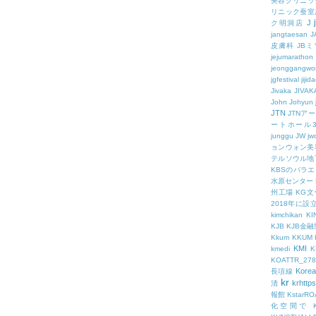
美容クリニッ
リニック蚕室
J
ク明洞店
jangtaesan
J
皮膚科
JBミ
jejumarathon
jeonggangwo
jgfestival
jijid
Jivaka
JIVAK
John
Johyun
JTN
JTNア
ートホール
junggu
JW
jw
ョンウォン美
テルソウル地
KBSのバラ
水原センター
州工場
KG
2018年に
kimchikan
KI
KJB
KJB金
Kkum
KKUM
KMI
kmedi
KOATTR_278
Korea
長項線
kr
krhttps
清
報館
KstarR
化空間で