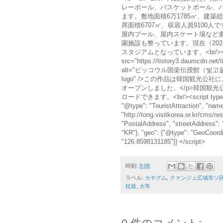
レーボール、バスケットボール、
ます。敷地面積6万1785㎡、建築総
席面積6707㎡、収容人員9100
屋内プール、屋内スケート場など
園施設も整っています。現在（202
スタジアムとなっています。<br/><br/><
src="https://tistory3.daumcdn.net
alt="ピッコウル国楽伝授館（빛고을국악전수
logo" />この作品は韓国観光公
オープンしました。</p>韓国観光公社（http
ロードできます。<br/><script type="appl
"@type": "TouristAttractio
"http://tong.visitkorea.or.kr/cms/
"PostalAddress", "streetAdd
"KR"}, "geo": {"@type": "GeoCoordin
"126.8598131185"}} </script>
時刻:
9:08
ラベル:
カヤグム
,
クァンジュ広域市ソ区
杖鼓
,
大笒