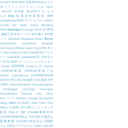
BIE
BIFC
BIFF
BIFF広場
BIOFACEクリニ
FACEクリニッククリニックは
bisco
BLACK
BLADE
BLOCK77ビル2
blog
ビル8
BL美容外科医院
BMF
oatingfestival
BOKアートセンター
BOLD
center
bpf
bpfhc
bread
Breaking
bsjunggu
BTS
RUSH
bsnamgu
BSザ
BT
した陶芸工房
BTSメンバー
BTS通り
BTS壁
Busan
ンパン
Buddhist
Bulguksa
busan
usanaircruise
busanbom
busanjin
ival
busanxthesky
buyeo
buyeofmc
Bコ
C
cable
cablecar
Calm
Calm巨済オーシャ
CC
ャー
Calm済州
camelliahill
CDC子ど
O
CECO昌原コンベンションセンター
CENTER
Center
Center仁川
Central
CHAEUM医院
CHAEUM医院では
Charles
charmgiroom
CHARMGIROOM
A医科学大学江南CHA病院
CHA医科大学
CHEF
cheonanfestival
Cheonbungnam
cheonggye
cheongju
cheongna
chimacfestival
Chinese
chiu
Choo
Chooパーク
chowon
chungju
chungnam
class
cology
CLASSIC
clickn
Clinic
Club
LWHは
CL病院
CM
CMCコンフィデンス
co
M病院
CNNの
COANMI整形外科
COCORY延禧本店は
COCORY江南店は
色彩研究所
COEX
COCORY明洞店は
ィウム
COEXアクアリウム
Coffee
COLOR