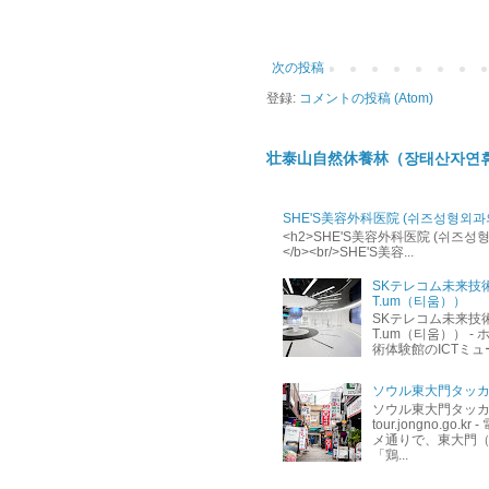
次の投稿
登録:
コメントの投稿 (Atom)
壮泰山自然休養林（장태산자연
SHE'S美容外科医院 (쉬즈성형외과
<h2>SHE'S美容外科医院 (쉬즈성형외과의
</b><br/>SHE'S美容...
SKテレコム未来技
T.um（티움））
SKテレコム未来技
T.um（티움）） - ホ
術体験館のICTミュージ
ソウル東大門タッカ
ソウル東大門タッカン
tour.jongno.go
メ通りで、東大門
「鶏...