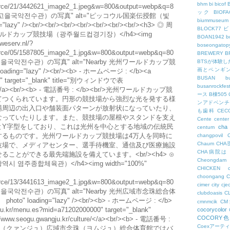
bhm
bi
bicof
esource/21/3442621_image2_1.jpeg&w=800&output=webp&q=8
ック
BIO
빛고을국악전수관）の写真" alt="ピッコウル国楽伝授館（빛
biummuseum
zy" /><br/><br/><br/><br/><br/><br/><br/><h3> ◎ 周
BLOCK77
州ワールドカップ競技場（광주월드컵경기장）</h4><img
BOAN1942
b
weserv.nl/?
boseongatopy
esource/05/1587805_image2_1.jpg&w=800&output=webp&q=80
BREWERY
B
을국악전수관）の写真" alt="Nearby 光州ワールドカップ競
BTSが体験
画とペンギ
ng="lazy" /><br/><b> - ホームページ : </b><a
BUSAN
b
.org" target="_blank" title="別ウィンドウで表
busanrockfest
.org</a><br/><b> - 電話番号 : </b><br/>光州ワールドカップ競
ース
B棟505
てつくられています。円形の競技場から強烈な光を発する様
ンアドベンチ
場周辺の出入口や舗装面パターンが放射状になっていたり、
も歯科
CEC
なっていたりします。また、競技場の屋根やスタンドを支え
Cente
center
とY字型をしており、これは光州を中心とする地域の伝統民
cha
centum
するものです。光州ワールドカップ競技場は4万人を同時に
changpovil
Chaum
CH
技場で、メディアセンター、選手待機室、通信及び医療施設
CHA病院は
ことができる最先端施設を備えています。<br/><h4> ⊙
Cheongdam
주종합체육관）</h4><img width="100%"
CHICKEN
choongang
esource/13/3441613_image2_1.jpg&w=800&output=webp&q=80
cimer
city
cje
을국악전수관）の写真" alt="Nearby 光州広域市念珠総合体
clubdoasis
C
 loading="lazy" /><br/><b> - ホームページ : </b>
cmnmcik
C
ju.kr/menu.es?mid=a71202000000" target="_blank"
cocorycolor
COCORY
w.seogu.gwangju.kr/culture/</a><br/><b> - 電話番号 :
Coexアーテ
た、光州（クァンジュ）広域市念珠（ヨムジュ）総合体育館ではバ