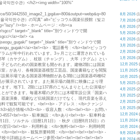
수관）</h2><img width="100%"
esource/50/3442550_image2_1.jpg&w=800&output=webp&q=80
8月 2026
(1
빛고을국악전수관）の写真" alt="ピッコウル国楽伝授館（빛고
7月 2026
(3
="lazy" /><b> - ホームページ : </b><a
6月 2026
(7
u.kr/sgcc/" target="_blank" title="別ウィンドウで開
5月 2026
(2
sgcc/</a><br/> <a
4月 2026
(1
m/gjseogu_gugak/" target="_blank" title="別ウィンドウで開
3月 2026
(1
gjseogu_gugak/</a><br/><b> - 電話番号 : </b><br/>ピッコウ
2月 2026
(2
グラムが年中行われています。3ヶ月ごとに運営されている
1月 2026
(3
倻琴（カヤグム）、杖鼓（チャング）、大笒（テグム）とい
12月 2025
(
、子どものための国楽教室も開かれます。建物2階には国楽
示室」があり、各種国楽器模型工芸品、国楽書籍などを閲覧
11月 2025
(
設展示場である国楽器博物館がある3階には国楽器45種62
10月 2025
(
品が展示されています。また展示場の随所に映像により理
5月 2025
(1
ます。地下1、2階には137席のこぢんまりとした公演場が
4月 2025
(2
ことができます。毎週木曜の夕方には木曜常設公演「国楽ハ
3月 2025
(2
、器楽演奏、唱劇など伝統国楽だけでなく、現代音楽を添え
2月 2025
(2
覧可能です。<br/><b> - アドレス : </b>クァンジ
1月 2025
(9
>紹介情報</h3><b> - 収容人数 : </b><br/><b> - お問い
12月 2024
(
0-4557<br/><b> - 駐車施設 : </b>あり<br/><b> - 駐車料金
11月 2024
(
 : </b>1月1日、ソルナル（旧暦1月1日）・秋夕（旧暦8月15日）の
br/><b> - 利用料金 : </b>無料<br/><b> - 利用時間
10月 2024
(
: </b><br/><b> - 観覧所要時間 : </b><br/><br/><br/><b> -
9月 2024
(9
国楽文化学校※詳細はホームページ参照<br/><br/><br/><br/><br/>
8月 2024
(6