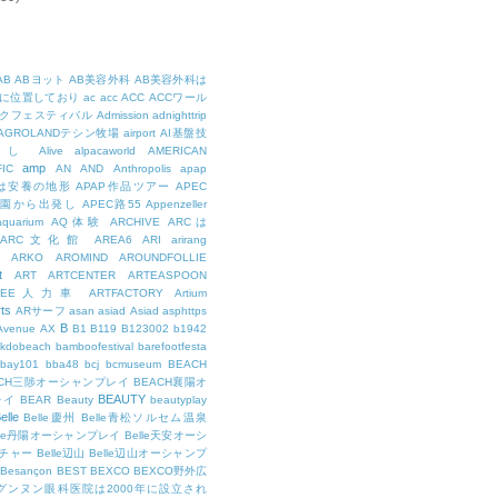
AB
ABヨット
AB美容外科
AB美容外科は
に位置しており
ac
acc
ACC
ACCワール
クフェスティバル
Admission
adnighttrip
AGROLANDテシン牧場
airport
AI基盤技
用し
Alive
alpacaworld
AMERICAN
amp
IC
AN
AND
Anthropolis
apap
Pは安養の地形
APAP作品ツアー
APEC
公園から出発し
APEC路55
Appenzeller
aquarium
AQ体験
ARCHIVE
ARCは
ARC文化館
AREA6
ARI
arirang
ARKO
AROMIND
AROUNDFOLLIE
t
ART
ARTCENTER
ARTEASPOON
RTEE人力車
ARTFACTORY
Artium
rts
ARサーフ
asan
asiad
Asiad
asphttps
B
Avenue
AX
B1
B119
B123002
b1942
kdobeach
bamboofestival
barefootfesta
bay101
bba48
bcj
bcmuseum
BEACH
ACH三陟オーシャンプレイ
BEACH襄陽オ
BEAUTY
レイ
BEAR
Beauty
beautyplay
elle
Belle慶州
Belle青松ソルセム温泉
lle丹陽オーシャンプレイ
Belle天安オーシ
チャー
Belle辺山
Belle辺山オーシャンプ
Besançon
BEST
BEXCO
BEXCO野外広
ルグンヌン眼科医院は2000年に設立され