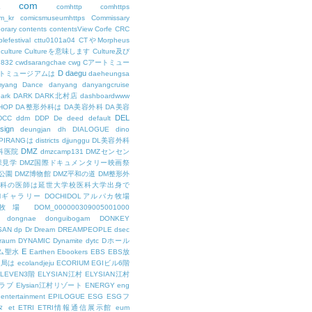
com
L
comhttp
comhttps
m_kr
comicsmuseumhttps
Commissary
orary
contents
contentsView
Corfe
CRC
lefestival
cttu0101a04
CTやMorpheus
culture
Cultureを意味します
Culture及び
7832
cwdsarangchae
cwg
Cアートミュー
D
daegu
トミュージアムは
daeheungsa
yang
Dance
danyang
danyangcruise
ark
DARK
DARK北村店
dashboardwww
HOP
DA整形外科は
DA美容外科
DA美容
DEL
DCC
ddm
DDP
De
deed
default
sign
deungjan
dh
DIALOGUE
dino
IPIRANGは
districts
djjunggu
DL美容外科
DMZ
科医院
dmzcamp131
DMZセンセン
保見学
DMZ国際ドキュメンタリー映画祭
公園
DMZ博物館
DMZ平和の道
DM整形外
外科の医師は延世大学校医科大学出身で
AMギャラリー
DOCHIDOLアルパカ牧場
OL牧場
DOM_000000309005001000
dongnae
donguibogam
DONKEY
SAN
dp
Dr
Dream
DREAMPEOPLE
dsec
raum
DYNAMIC
Dynamite
dytc
Dホール
E
ム聖水
Earthen
Ebookers
EBS
EBS放
送局は
ecolandjeju
ECORIUM
EGIビル6階
LEVEN3階
ELYSIAN江村
ELYSIAN江村
ラブ
Elysian江村リゾート
ENERGY
eng
entertainment
EPILOGUE
ESG
ESGフ
タ
et
ETRI
ETRI情報通信展示館
eum