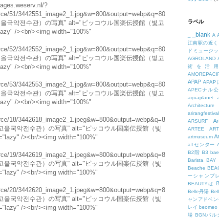
ages.weserv.nl/?
esource/51/3442551_image2_1.jpg&w=800&output=webp&q=80
ラベル
빛고을국악전수관）の写真" alt="ピッコウル国楽伝授館（빛고
y" /><br/><img width="100%"
_blank
_
A
江南駅の近く
esource/52/3442552_image2_1.jpg&w=800&output=webp&q=80
ドミュージッ
빛고을국악전수관）の写真" alt="ピッコウル国楽伝授館（빛고
AGROLAND
y" /><br/><img width="100%"
術を活
AMOREPACIF
APAP
APA
esource/53/3442553_image2_1.jpg&w=800&output=webp&q=80
APECナル
빛고을국악전수관）の写真" alt="ピッコウル国楽伝授館（빛고
aquaplanet
y" /><br/><img width="100%"
Architecture
arirangfestival
esource/18/3442618_image2_1.jpeg&w=800&output=webp&q=8
Ar
ARSURF
빛고을국악전수관）の写真" alt="ピッコウル国楽伝授館（빛
ARTEE
A
azy" /><br/><img width="100%"
A
artmuseum
aTセンター
B2階
B3
bae
esource/19/3442619_image2_1.jpeg&w=800&output=webp&q=8
Barista
BAY
빛고을국악전수관）の写真" alt="ピッコウル国楽伝授館（빛
Beache
BE
azy" /><br/><img width="100%"
ーシャンプ
B
BEAUTYは
esource/20/3442620_image2_1.jpeg&w=800&output=webp&q=8
Belle丹陽
Be
빛고을국악전수관）の写真" alt="ピッコウル国楽伝授館（빛
ャンアドベン
azy" /><br/><img width="100%"
レイ
beomeo
場
BGNパ