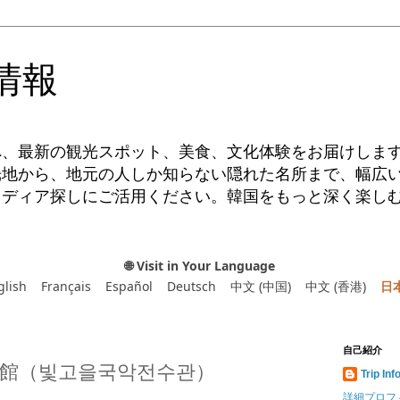
情報
へ、最新の観光スポット、美食、文化体験をお届けしま
光地から、地元の人しか知らない隠れた名所まで、幅広
イディア探しにご活用ください。韓国をもっと深く楽し
🌐 Visit in Your Language
glish
Français
Español
Deutsch
中文 (中国)
中文 (香港)
日
自己紹介
館（빛고을국악전수관）
Trip Inf
詳細プロフ