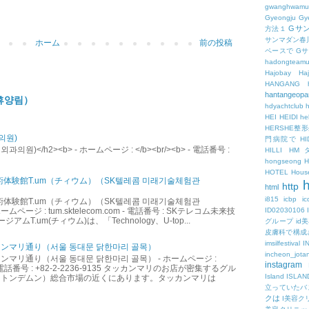
gwanghwamu
Gyeongju
Gy
Gサ
方法１
サンマダン春
ホーム
前の投稿
ペースで
G
hadongteam
Hajobay
H
HANGANG
hantangeopa
휴양림）
hdyachtclub
h
HEI
HEIDI
hel
HERSHE
의원)
門病院で
HI
원)</h2><b> - ホームページ : </b><br/><b> - 電話番号 :
HILLI
HM
hongseong
HOTEL
Hous
術体験館T.um（チィウム）（SK텔레콤 미래기술체험관
h
http
html
i815
icbp
i
術体験館T.um（チィウム）（SK텔레콤 미래기술체험관
ID02030106
ームページ : tum.sktelecom.com - 電話番号 : SKテレコム未来技
アムT.um(チィウム)は、「Technology、U-top...
グループ
id
皮膚科で構成
imsilfestival
I
ンマリ通り（서울 동대문 닭한마리 골목）
incheon_jota
マリ通り（서울 동대문 닭한마리 골목） - ホームページ :
instagram
.kr - 電話番号 : +82-2-2236-9135 タッカンマリのお店が密集するグル
Island
ISLAN
（トンデムン）総合市場の近くにあります。タッカンマリは
立っていたバ
クは
I美容ク