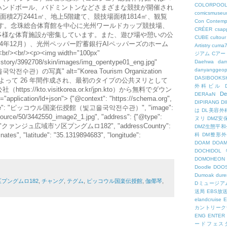
COLORPOO
ハンドボール、バドミントンなどさまざまな競技が開催され
comicsmuseu
面積2万2441㎡、地上5階建て、競技場面積1814㎡、観覧
Con
Contemp
人です。念珠総合体育館を中心に光州ワールドカップ競技場、
CRÉER
csapp
多様な体育施設が密集しています。また、遊び場や憩いの公
CUBE
cultour
4年12月）、光州ペッパー貯蓄銀行AIペッパーズのホーム
Artistry
cuma
br/><p><img width="100px"
ジアム
Cアー
/tistory/3992708/skin/images/img_opentype01_eng.jpg"
Daehwa
dam
danyanggeop
관）の写真" alt="Korea Tourism Organization
DASIBOOKS
社によって 26 年間作成され、最初のタイプの公共ヌリとして
外科ビル
s://kto.visitkorea.or.kr/jpn.kto）から無料でダウン
De
DERAaN
ication/ld+json"> {"@context": "https://schema.org",
DIPIRANG
D
n", "name": "ピッコウル国楽伝授館（빛고을국악전수관）", "image":
は
DL美容外
resource/50/3442550_image2_1.jpg", "address": {"@type":
ヌリ
DMZ安
ress": "クァンジュ広域市ソ区プングムロ182", "addressCountry":
DMZ生態平和
ates", "latitude": "35.1319894683", "longitude":
科
DM整形
DOAM
DO
DOCHID
DOMOHEON
Doodle
DOO
Dumoak
dure
プングムロ182
,
チャング
,
テグム
,
ピッコウル国楽伝授館
,
伽倻琴
,
Dミュージア
送局
EBS放
elandcruise
E
カントリーク
ENG
ENTER
ードフェス