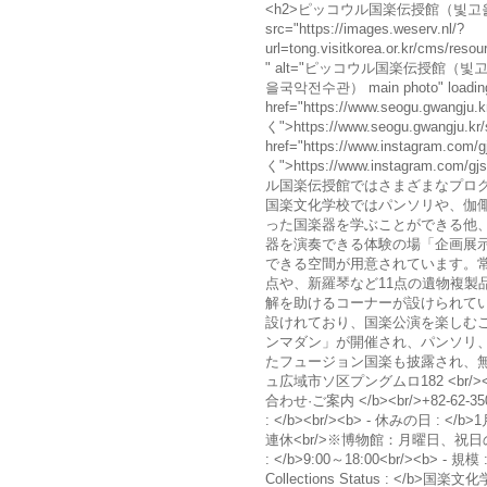
<h2>ピッコウル国楽伝授館（빛고을국악전
src="https://images.weserv.nl/?
url=tong.visitkorea.or.kr/cms/r
" alt="ピッコウル国楽伝授館（
을국악전수관） main photo" loading
href="https://www.seogu.gwangj
く">https://www.seogu.gwangju.kr/
href="https://www.instagram.co
く">https://www.instagram.com/
ル国楽伝授館ではさまざまなプロ
国楽文化学校ではパンソリや、伽
った国楽器を学ぶことができる他
器を演奏できる体験の場「企画展
できる空間が用意されています。常
点や、新羅琴など11点の遺物複製
解を助けるコーナーが設けられてい
設けれており、国楽公演を楽しむ
ンマダン」が開催され、パンソリ
たフュージョン国楽も披露され、無料で観
ュ広域市ソ区プングムロ182 <br/><h3
合わせ·ご案内 </b><br/>+82-62-35
: </b><br/><b> - 休みの日
連休<br/>※博物館：月曜日、祝日の翌日<
: </b>9:00～18:00<br/><b> - 規模 
Collections Status : </b>