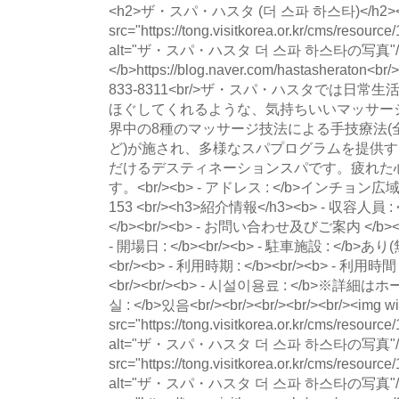
<h2>ザ・スパ・ハスタ (더 스파 하스타)</h2><im
src="https://tong.visitkorea.or.kr/cms/resour
alt="ザ・スパ・ハスタ 더 스파 하스타の写真"/>
</b>https://blog.naver.com/hastasheraton<b
833-8311<br/>ザ・スパ・ハスタでは日
ほぐしてくれるような、気持ちいいマッサー
界中の8種のマッサージ技法による手技療法(
ど)が施され、多様なスパプログラムを提供
だけるデスティネーションスパです。疲れた
す。<br/><b> - アドレス : </b>イン
153 <br/><h3>紹介情報</h3><b> - 収容人員 : 
</b><br/><b> - お問い合わせ及びご案内 </b><br/
- 開場日 : </b><br/><b> - 駐車施設 : </b>あり(
<br/><b> - 利用時期 : </b><br/><b> - 利用時間 <
<br/><br/><b> - 시설이용료 : </b>※詳細は
실 : </b>있음<br/><br/><br/><br/><br/><img w
src="https://tong.visitkorea.or.kr/cms/resour
alt="ザ・スパ・ハスタ 더 스파 하스타の写真"/><i
src="https://tong.visitkorea.or.kr/cms/resou
alt="ザ・スパ・ハスタ 더 스파 하스타の写真"/><i