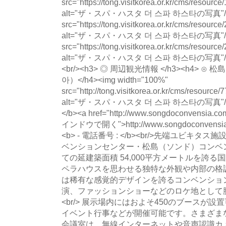
src="https://tong.visitkorea.or.kr/cms/resou
alt="ザ・スパ・ハスタ 더 스파 하스타の写真"/><i
src="https://tong.visitkorea.or.kr/cms/resour
alt="ザ・スパ・ハスタ 더 스파 하스타の写真"/><i
src="https://tong.visitkorea.or.kr/cms/resou
alt="ザ・スパ・ハスタ 더 스파 하스타の写真"/><br/>
<br/><h3> ◎ 周辺観光情報 </h3><h4>
아）</h4><img width="100%"
src="http://tong.visitkorea.or.kr/cms/resourc
alt="ザ・スパ・ハスタ 더 스파 하스타の写真"/><
</b><a href="http://www.songdoconvensia.com
インドウで開く">http://www.songdoconvens
<b> - 電話番号 : </b><br/>先端ユビ
ベンションセンター・松島（ソンド）コンベ
ての延建築面積 54,000平方メートルを誇
ペラハウスを思わせる独特な外観や内部の格
は稀有な感覚的デザインを誇るコンベンショ
演、ファッションショーなどのロケ地として脚光
<br/> 展示場内にはおよそ450のブースが
イベント行事などが開催可能です。さまざま
会議室は、無線インターネットや音声認識カ