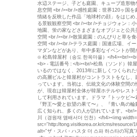
水辺ステージ、子ども庭園、キューブ造形物
息空間 <br /><br />感性庭園：世界12
情緒を反映した作品「地球村の顔」をはじめ
る景観観察空間 <br /><br />チョジウォ
地園、蛍の家などさまざまなオブジェと公共
空間 <br /><br />散策庭園：のんびりと
空間 <br /><br />テラス庭園：国連広場
マダンなどがあり、年中多彩なイベントが開かれる
⊙ 松島韓屋村（송도 한옥마을）</h4><br/><b> -
<b> - 電話番号 : </b><br/>松島（ソ
いるのではなく、2013年に新しくつくられ
の高層ビルと韓屋村がコントラストをなし、
っています。当初は、伝統文化の体験空間の
が、現在は韓屋村全体が韓屋ホテルやレスト
して利用されています。ドラマ『トッケビ〜
『野王〜愛と欲望の果て〜』、『青い鳥の輪
広く知られ、多くの人が訪れています。<br/><
川（경원재 앰배서더 인천）</h4><img width=
src="http://tong.visitkorea.or.kr/cms/resourc
alt="ザ・スパ・ハスタ 더 스파 하스타の写真"/><