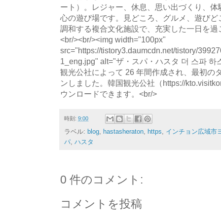
ート）。レジャー、休息、思い出づくり、体
心の遊び場です。見どころ、グルメ、遊びど
調和する複合文化施設で、充実した一日を過ごす
<br/><br/><img width="100px"
src="https://tistory3.daumcdn.net/tistory/39
1_eng.jpg" alt="ザ・スパ・ハスタ 더 스
観光公社によって 26 年間作成され、最初
ンしました。韓国観光公社（https://kto.visitkor
ウンロードできます。<br/>
時刻:
9:00
ラベル:
blog
,
hastasheraton
,
https
,
インチョン広域市ヨ
パ
,
ハスタ
0 件のコメント:
コメントを投稿