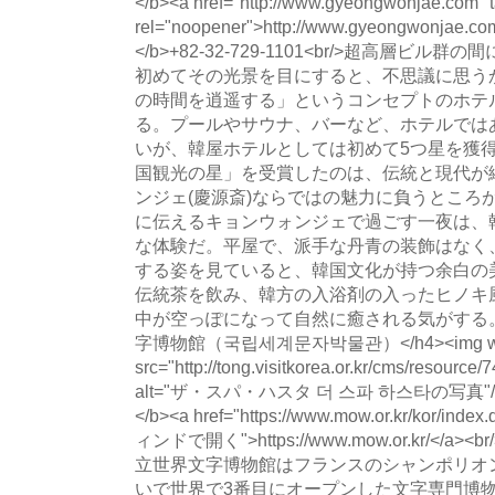
</b><a href="http://www.gyeongwonjae.com" t
rel="noopener">http://www.gyeongwonjae.c
</b>+82-32-729-1101<br/>超高層
初めてその光景を目にすると、不思議に思う
の時間を逍遥する」というコンセプトのホテ
る。プールやサウナ、バーなど、ホテルでは
いが、韓屋ホテルとしては初めて5つ星を獲
国観光の星」を受賞したのは、伝統と現代が
ンジェ(慶源斎)ならではの魅力に負うところが大
に伝えるキョンウォンジェで過ごす一夜は、
な体験だ。平屋で、派手な丹青の装飾はなく
する姿を見ていると、韓国文化が持つ余白の
伝統茶を飲み、韓方の入浴剤の入ったヒノキ
中が空っぽになって自然に癒される気がする。<br/
字博物館（국립세계문자박물관）</h4><img wid
src="http://tong.visitkorea.or.kr/cms/resourc
alt="ザ・スパ・ハスタ 더 스파 하스타の写真"/><
</b><a href="https://www.mow.or.kr/kor/index.
ィンドで開く">https://www.mow.or.kr/</a><br
立世界文字博物館はフランスのシャンポリオ
いで世界で3番目にオープンした文字専門博