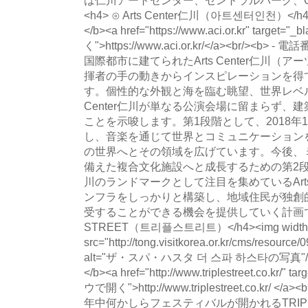
<h4> ⊙ Arts Center仁川（아트센터인천）</h4
</b><a href="https://www.aci.or.kr" targe
く">https://www.aci.or.kr/</a><br/><b> 
国際都市に建てられたArts Center仁川
揮者の手の動きからインスピレーションを得
す。個性的な外観と海を臨む眺望、世界レベル
Center仁川が単なる公演会場に留まらず、
ことを示唆します。第1段階として、2018年
し、音楽を通じて世界とコミュニケーション
の世界へとその領域を広げています。今後、
備えた複合文化施設へと成長するための第2
川のランドマークとして注目を集めているArts
ンフラをしっかりと構築し、地域住民が独創
受することができる機会を提供していく計画です。<b
STREET（트리플스트리트）</h4><img width=
src="http://tong.visitkorea.or.kr/cms/resourc
alt="ザ・スパ・ハスタ 더 스파 하스타の写真"/><
</b><a href="http://www.triplestreet.co.kr/"
ウで開く">http://www.triplestreet.co.kr/ </a>
年中何かしらフェスティバルが開かれるTRIPL