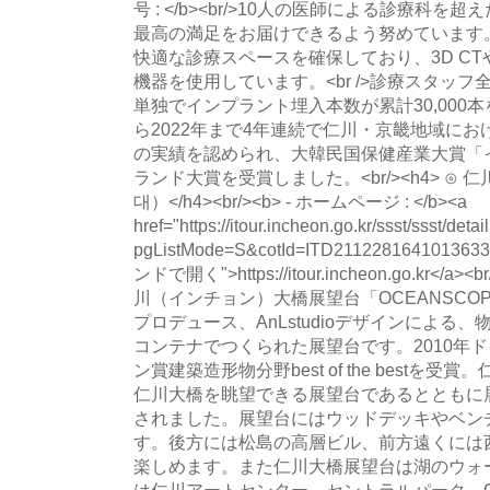
号 : </b><br/>10人の医師による診療科
最高の満足をお届けできるよう努めています。<br
快適な診療スペースを確保しており、3D CTやM
機器を使用しています。<br />診療スタッ
単独でインプラント埋入本数が累計30,000本を超
ら2022年まで4年連続で仁川・京畿地域に
の実績を認められ、大韓民国保健産業大賞「
ランド大賞を受賞しました。<br/><h4> ⊙
대）</h4><br/><b> - ホームページ : </b><a
href="https://itour.incheon.go.kr/ssst/ssst/detai
pgListMode=S&cotId=ITD21122816410136332"
ンドで開く">https://itour.incheon.go.kr</a><b
川（インチョン）大橋展望台「OCEANSCO
プロデュース、AnLstudioデザインによる
コンテナでつくられた展望台です。2010年
ン賞建築造形物分野best of the bestを
仁川大橋を眺望できる展望台であるとともに
されました。展望台にはウッドデッキやベン
す。後方には松島の高層ビル、前方遠くには
楽しめます。また仁川大橋展望台は湖のウォ
は仁川アートセンター、セントラルパーク、Gタ