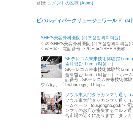
登録:
コメントの投稿 (Atom)
ビバルディパークリュージュワールド（비
SHE'S美容外科医院 (쉬즈성형외과의원)
<h2>SHE'S美容外科医院 (쉬즈성형외과의원)</h2
<br/><b> - 電話番号 : </b><br/>SHE'S美容...
SKテレコム未来技術体験館T.um
술체험관 T.um（티움））
SKテレコム未来技術体験館T.um
술체험관 T.um（티움）） - ホームページ 
話番号 : SKテレコム未来技術体験
ウム)は、「Technology、U-top...
ソウル東大門タッカンマリ通り（서
ソウル東大門タッカンマリ通り（서울
ームページ : tour.jongno.go.kr - 
ンマリのお店が密集するグルメ通
合市場の近くにあります。タッカン