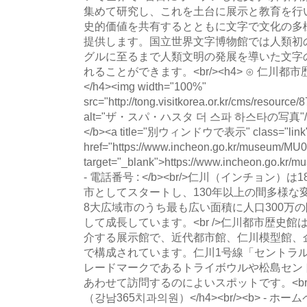
集めて研究し、これを土台に展示と教育を行
史的価値を共有するとともに文字で文化の多
提供します。国立世界文字博物館では人類初
グルに至るまで人類文明の発展を導いた文字
れることができます。<br/><h4> ⊙ 仁川
</h4><img width="100%"
src="http://tong.visitkorea.or.kr/cms/resourc
alt="ザ・スパ・ハスタ 더 스파 하스타の写真"/><
</b><a title="別ウィンドウで表示" class="link
href="https://www.incheon.go.kr/museum/MU
target="_blank">https://www.incheon.go.kr
- 電話番号 : </b><br/>仁川（インチョン
市としてスタートし、130年以上の間多様な
8大広域市のうち最も広い面積に人口300万
して成長しています。<br />仁川都市歴史
介する展示館で、近代都市館、仁川模型館、
で構成されています。仁川1号線「セントラ
レードマークであるトライボウルや松島セン
あわせて訪問するのによいスポットです。<br/><
（강남365치과의원）</h4><br/><b> - ホームペー