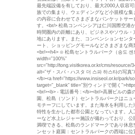
最先端設備を有しており、最大2000人収容
族での集まり、ウェディングなど小規模な集
の内容に合わせてさまざまなバンケットサー
す。<br/> 松島コンベンシアは仁川国際空港
時間圏内の距離にあり、ビジネスやソウル・
地にあります。また、コンベンションセンタ
ート、ショッピングモールなどさまざまな商
<br/><h4> ⊙ 松島セントラルパーク（송도 센트
width="100%"
src="http://tong.visitkorea.or.kr/cms/resour
alt="ザ・スパ・ハスタ 더 스파 하스타の写真"/><
</b><a href="https://www.insiseol.or.kr/park/son
target="_blank" title="別ウィンドで開く">https://
<br/><b> - 電話番号 : </b><br/>高
園、松島（ソンド）セントラルパークはニュ
モチーフにしています。また海水を利用した
特性を生かした都市公園となっています。人
ーなど水上レジャー施設が備わっており、公
満喫できる、松島のランドマークであり休息空間です。<
ンセット庭園：セントラルパークの西端に位