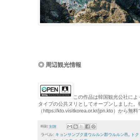
◎ 周辺観光情報
この作品は韓国観光公社によっ
タイプの公共ヌリとしてオープンしました。
（https://kto.visitkorea.or.kr/jpn.
時刻:
9:09
ラベル:
キョンサンブク道ウルルン郡ウルルン邑
,
トク