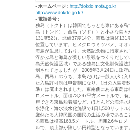
- ホームページ :
http://dokdo.mofa.go.kr
http://www.dokdo.go.kr/
- 電話番号 :
独島（トクト）は韓国でもっとも東にある島
島（トンド）、西島（ソド））と小さな島々
131度52分、北緯37度14分、西島は東経131
位置しています。ヒメクロウミツバメ、オオ
海鳥が生息しており、天然記念物に指定され
浮かぶ島と海鳥が美しい景観をつくりだして
島天然保護区域）である独島は文化財保護法
制されてきましたが、2005年3月24日に政
島、西島）のうち、東島だけは一般人が出入
た入島許可制は申告制になり、1日の入島者数制限
準）は廃止されました。東南側にある東島は標高
ロメートル、面積73,297平方メートルで、
岸できる東島船着場など、ほとんどの海洋水
水浄化・海水淡水化施設で1日1,500リット
厳然たる大韓民国の国民の生活の場であるこ
る西島は標高168.5メートル、周囲2.6キロメ
ルで、頂上部が険しい円錐型となっています