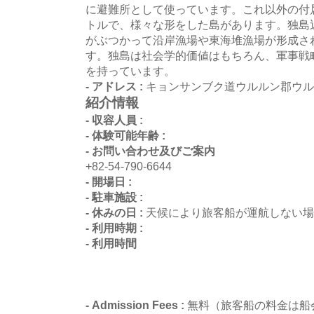
に避難所として使っています。これ以外の付属島
トルで、様々な形をした島があります。独島
がぶつかって沿岸漁場や東海堆漁場が形成さ
す。独島は社会学的価値はもちろん、軍事戦
を持っています。
- アドレス :
キョンサンブク道ウルルン郡ウル
紹介情報
- 収容人員 :
- 体験可能年齢 :
- お問い合わせ及びご案内
+82-54-790-6644
- 開場日 :
- 駐車施設 :
- 休みの日 :
天候により旅客船が運航しない場
- 利用時期 :
- 利用時間
- Admission Fees :
無料（旅客船の料金は船