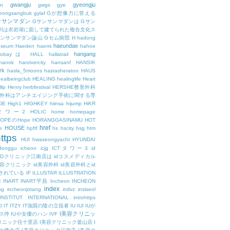
gwangju
gyeongju
n
gwgs
gye
eongsangbuk
gylaf
Gが想像力に答える
ンサンマダン
Gサンサンマダンは
Gサン
川は衣岩湖に面して建てられた複合文化ス
サンサンマダン論山
Gセム病院
H
hadong
haeundae
useum
Haeden
haemi
hahoe
hangang
ajobayは
HALL
hallatrail
hanok
hanrivercity
hansanf
HANSIK
rk
hasla_5moons
hastasheraton
HAUS
ealbeingclub
HEALING
healinglife
Heart
lip
Henry
herbfestival
HERSHE整形外科
整形外科はアンチエイジング手術に関する専
DE
High1
HIGHKEY
hiinsa
hijump
HiKR
タワー2
HOLIC
home
homepage
HOPEのHope
HORANGGASINAMU
HOT
href
HOUSE
e
hpftf
hs
hscity
hsg
htm
ttps
HUI
hwaseongyacht
HYUNDAI
cdonggu
icheon
icjg
ICTタワー3
id
IDクリニック江南店は
idコスメディカル
美容クリニック
id美容外科
id美容外科とid
されている
IF
ILLUSTAR
ILLUSTRATION
N
INART
INART平昌
Incheon
INCHEON
index
ng
incheonjotang
indvz
insiseol
INSTITUT
INTERNATIONAL
introhttps
D
IT
ITZY
IT強国の陰の立役者
IU
IUI
IUが
I美容クリニッ
ス停
IUや女優のハン
IVF
リニック往十里店
I美容クリニック釜山店
I