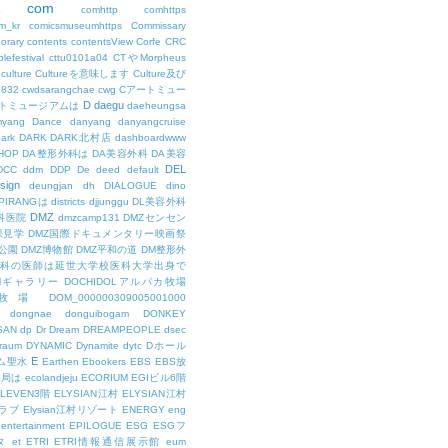
com
L
comhttp
comhttps
m_kr
comicsmuseumhttps
Commissary
orary
contents
contentsView
Corfe
CRC
lefestival
cttu0101a04
CTやMorpheus
culture
Cultureを意味します
Culture及び
7832
cwdsarangchae
cwg
Cアートミュー
D
daegu
トミュージアムは
daeheungsa
yang
Dance
danyang
danyangcruise
ark
DARK
DARK北村店
dashboardwww
HOP
DA整形外科は
DA美容外科
DA美容
DEL
DCC
ddm
DDP
De
deed
default
sign
deungjan
dh
DIALOGUE
dino
IPIRANGは
districts
djjunggu
DL美容外科
DMZ
科医院
dmzcamp131
DMZセンセン
保見学
DMZ国際ドキュメンタリー映画祭
公園
DMZ博物館
DMZ平和の道
DM整形外
外科の医師は延世大学校医科大学出身で
AMギャラリー
DOCHIDOLアルパカ牧場
OL牧場
DOM_000000309005001000
dongnae
donguibogam
DONKEY
SAN
dp
Dr
Dream
DREAMPEOPLE
dsec
raum
DYNAMIC
Dynamite
dytc
Dホール
E
ム聖水
Earthen
Ebookers
EBS
EBS放
送局は
ecolandjeju
ECORIUM
EGIビル6階
LEVEN3階
ELYSIAN江村
ELYSIAN江村
ラブ
Elysian江村リゾート
ENERGY
eng
entertainment
EPILOGUE
ESG
ESGフ
タ
et
ETRI
ETRI情報通信展示館
eum