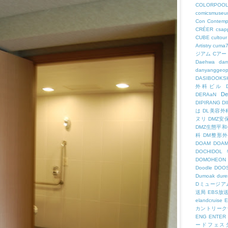
COLORPOO
comicsmuseu
Con
Contemp
CRÉER
csapp
CUBE
cultour
Artistry
cuma
ジアム
Cアー
Daehwa
dam
danyanggeop
DASIBOOKS
外科ビル
De
DERAaN
DIPIRANG
D
は
DL美容外
ヌリ
DMZ安
DMZ生態平和
科
DM整形
DOAM
DO
DOCHID
DOMOHEON
Doodle
DOO
Dumoak
dure
Dミュージア
送局
EBS放
elandcruise
E
カントリーク
ENG
ENTER
ードフェス