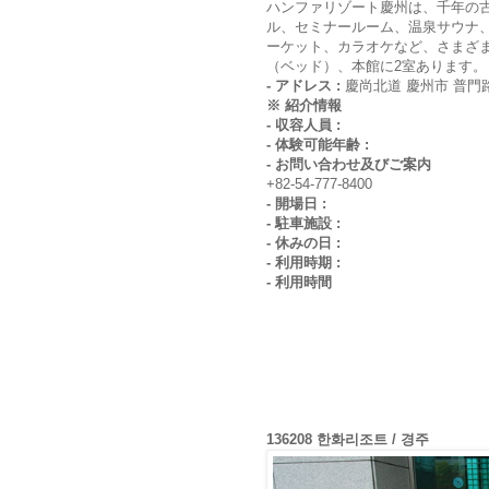
ハンファリゾート慶州は、千年の
ル、セミナールーム、温泉サウナ
ーケット、カラオケなど、さまざ
（ベッド）、本館に2室あります。
- アドレス :
慶尚北道 慶州市 普門路 
※ 紹介情報
- 収容人員 :
- 体験可能年齢 :
- お問い合わせ及びご案内
+82-54-777-8400
- 開場日 :
- 駐車施設 :
- 休みの日 :
- 利用時期 :
- 利用時間
136208 한화리조트 / 경주