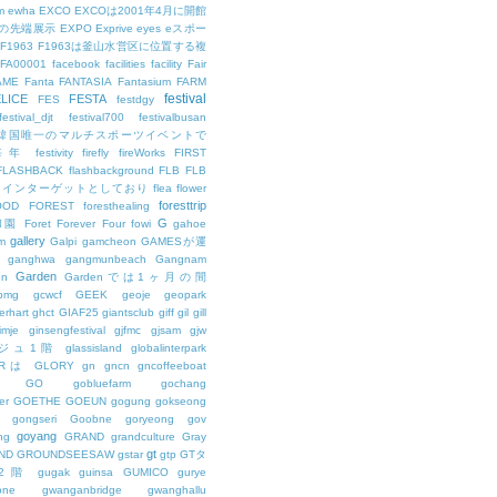
m
ewha
EXCO
EXCOは2001年4月に開館
の先端展示
EXPO
Exprive
eyes
eスポー
F1963
F1963は釜山水営区に位置する複
FA00001
facebook
facilities
facility
Fair
AME
Fanta
FANTASIA
Fantasium
FARM
festival
LICE
FESTA
FES
festdgy
festival_djt
festival700
festivalbusan
ALは韓国唯一のマルチスポーツイベントで
は毎年
festivity
firefly
fireWorks
FIRST
FLASHBACK
flashbackground
FLB
FLB
メインターゲットとしており
flea
flower
foresttrip
OOD
FOREST
foresthealing
G
和園
Foret
Forever
Four
fowi
gahoe
gallery
m
Galpi
gamcheon
GAMESが運
ganghwa
gangmunbeach
Gangnam
Garden
en
Gardenでは1ヶ月の間
bmg
gcwcf
GEEK
geoje
geopark
erhart
ghct
GIAF25
giantsclub
giff
gil
gill
imje
ginsengfestival
gjfmc
gjsam
gjw
ェジュ1階
glassisland
globalinterpark
URは
GLORY
gn
gncn
gncoffeeboat
GO
gobluefarm
gochang
er
GOETHE
GOEUN
gogung
gokseong
gongseri
Goobne
goryeong
gov
goyang
ng
GRAND
grandculture
Gray
gt
ND
GROUNDSEESAW
gstar
gtp
GTタ
2階
gugak
guinsa
GUMICO
gurye
one
gwanganbridge
gwanghallu