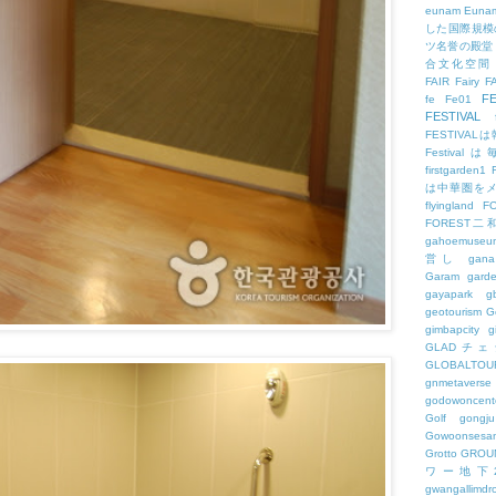
eunam
Euna
した国際規模
ツ名誉の殿堂
合文化空間
FAIR
Fairy
F
FE
fe
Fe01
FESTIVAL
FESTIV
Festival
firstgarden1
は中華圏を
flyingland
F
FOREST二
gahoemuseu
営し
gana
Garam
gard
gayapark
g
geotourism
G
gimbapcity
g
GLADチ
GLOBALTO
gnmetaverse
godowoncent
Golf
gongju
Gowoonsesa
Grotto
GROU
ワー地下
gwangallimdr