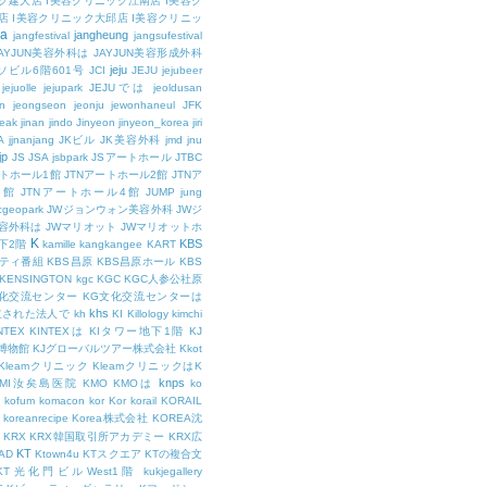
ク建大店
I美容クリニック江南店
I美容ク
店
I美容クリニック大邱店
I美容クリニッ
ja
jangheung
jangfestival
jangsufestival
AYJUN美容外科は
JAYJUN美容形成外科
jeju
ソビル6階601号
JCI
JEJU
jejubeer
jejuolle
jejupark
JEJUでは
jeoldusan
n
jeongseon
jeonju
jewonhaneul
JFK
aeak
jinan
jindo
Jinyeon
jinyeon_korea
jiri
A
jjnanjang
JKビル
JK美容外科
jmd
jnu
jp
JS
JSA
jsbpark
JSアートホール
JTBC
ートホール1館
JTNアートホール2館
JTNア
3館
JTNアートホール4館
JUMP
jung
cgeopark
JWジョンウォン美容外科
JWジ
容外科は
JWマリオット
JWマリオットホ
K
KBS
下2階
kamille
kangkangee
KART
エティ番組
KBS昌原
KBS昌原ホール
KBS
KENSINGTON
kgc
KGC
KGC人参公社原
文化交流センター
KG文化交流センターは
khs
設立された法人で
kh
KI
Killology
kimchi
NTEX
KINTEXは
KIタワー地下1階
KJ
融博物館
KJグローバルツアー株式会社
Kkot
Kleamクリニック
KleamクリニックはK
knps
KMI汝矣島医院
KMO
KMOは
ko
kofum
komacon
kor
Kor
korail
KORAIL
koreanrecipe
Korea株式会社
KOREA沈
KRX
KRX韓国取引所アカデミー
KRX広
KT
OAD
Ktown4u
KTスクエア
KTの複合文
KT光化門ビルWest1階
kukjegallery