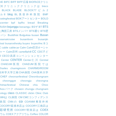
BIE
BIFC
BIFF
BIFF広場
BIOFACEクリニ
FACEクリニッククリニックは
bisco
BLACK
BLADE
BLOCK77ビル2
blog
ビル8
BL美容外科医院
BMF
oatingfestival
BOKアートセンター
BOLD
center
bpf
bpfhc
bread
Breaking
bsjunggu
BTS
RUSH
bsnamgu
BSザ
BT
した陶芸工房
BTSメンバー
BTS通り
BTS壁
Busan
ンパン
Buddhist
Bulguksa
busan
usanaircruise
busanbom
busanjin
ival
busanxthesky
buyeo
buyeofmc
Bコ
C
cable
cablecar
Calm
Calm巨済オーシャ
CC
ャー
Calm済州
camelliahill
CDC子ど
O
CECO昌原コンベンションセンター
CENTER
Center
Center仁川
Central
CHAEUM医院
CHAEUM医院では
Charles
charmgiroom
CHARMGIROOM
A医科学大学江南CHA病院
CHA医科大学
CHEF
cheonanfestival
Cheonbungnam
cheonggye
cheongju
cheongna
chimacfestival
Chinese
chiu
Choo
Chooパーク
chowon
chungju
chungnam
class
cology
CLASSIC
clickn
Clinic
Club
LWHは
CL病院
CM
CMCコンフィデンス
co
M病院
CNNの
COANMI整形外科
COCORY延禧本店は
COCORY江南店は
色彩研究所
COEX
COCORY明洞店は
ィウム
COEXアクアリウム
Coffee
COLOR