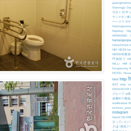
gwanghwamu
Gyeongju
Gy
Gサ
方法１
サンマダン春
ペースで
G
hadongteam
Hajobay
H
HANGANG
hantangeopa
hdyachtclub
h
HEI
HEIDI
hel
HERSHE
門病院で
HI
HILLI
HM
hongseong
HOTEL
Hous
h
http
html
i815
icbp
i
ID02030106
グループ
id
皮膚科で構成
imsilfestival
I
incheon_jota
instagram
Island
ISLAN
立っていたバ
クは
I美容ク