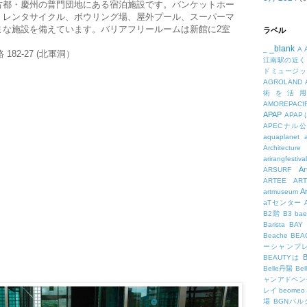
古都・慶州の普門団地にある宿泊施設です。バンケットホー
、レンタサイクル、ボウリング場、屋外プール、スーパーマ
まな施設を備えています。バリアフリールームは新館に2室
ラベル
_blank
_
A
182-27 (北軍洞）
江南駅の近く
ドミュージッ
AGROLAND
術を活
AMOREPACIF
APAP
APA
APECナル
aquaplanet
Architecture
arirangfestival
Ar
ARSURF
ARTEE
A
A
artmuseum
aTセンター
B2階
B3
bae
Barista
BAY
Beache
BE
ーシャンプ
B
BEAUTYは
Belle丹陽
Be
ャンアドベン
レイ
beomeo
場
BGNパ