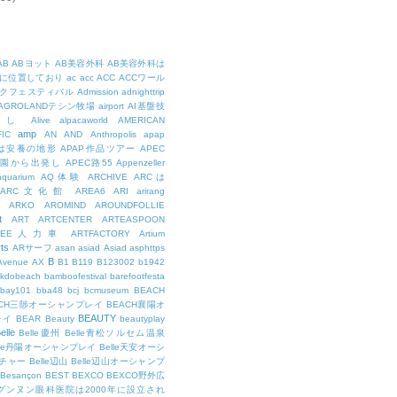
AB
ABヨット
AB美容外科
AB美容外科は
に位置しており
ac
acc
ACC
ACCワール
クフェスティバル
Admission
adnighttrip
AGROLANDテシン牧場
airport
AI基盤技
用し
Alive
alpacaworld
AMERICAN
amp
IC
AN
AND
Anthropolis
apap
Pは安養の地形
APAP作品ツアー
APEC
公園から出発し
APEC路55
Appenzeller
aquarium
AQ体験
ARCHIVE
ARCは
ARC文化館
AREA6
ARI
arirang
ARKO
AROMIND
AROUNDFOLLIE
t
ART
ARTCENTER
ARTEASPOON
RTEE人力車
ARTFACTORY
Artium
rts
ARサーフ
asan
asiad
Asiad
asphttps
B
Avenue
AX
B1
B119
B123002
b1942
kdobeach
bamboofestival
barefootfesta
bay101
bba48
bcj
bcmuseum
BEACH
ACH三陟オーシャンプレイ
BEACH襄陽オ
BEAUTY
レイ
BEAR
Beauty
beautyplay
elle
Belle慶州
Belle青松ソルセム温泉
lle丹陽オーシャンプレイ
Belle天安オーシ
チャー
Belle辺山
Belle辺山オーシャンプ
Besançon
BEST
BEXCO
BEXCO野外広
ルグンヌン眼科医院は2000年に設立され