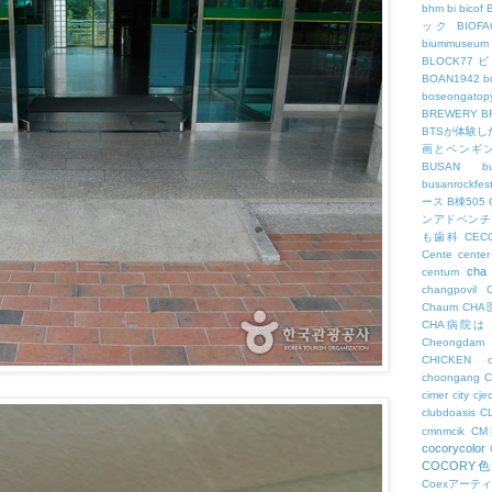
bhm
bi
bicof
ック
BIO
biummuseum
BLOCK77
BOAN1942
b
boseongatopy
BREWERY
B
BTSが体験
画とペンギ
BUSAN
b
busanrockfest
ース
B棟505
ンアドベンチ
も歯科
CEC
Cente
center
cha
centum
changpovil
Chaum
CH
CHA病院は
Cheongdam
CHICKEN
choongang
cimer
city
cje
clubdoasis
C
cmnmcik
C
cocorycolor
COCORY
Coexアーテ