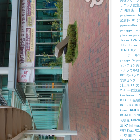
美容クリニッ
リニック蚕室
J
ク明洞店
jangtaesan
J
皮膚科
JBミ
jejumarathon
jeonggangwo
jgfestival
jijid
Jivaka
JIVAK
John
Johyun
JTN
JTNア
ートホール
junggu
JW
jw
ョンウォン美
テルソウル地
KBSのバラ
水原センター
州工場
KG
2018年に
kimchikan
KI
KJB
KJB金
Kkum
KKUM
KMI
kmedi
KOATTR_278
Korea
長項線
kr
krhttps
清
報館
KstarR
化空間で