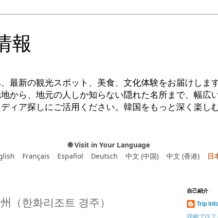
情報
へ、最新の観光スポット、美食、文化体験をお届けしま
光地から、地元の人しか知らない隠れた名所まで、幅広
イディア探しにご活用ください。韓国をもっと深く楽し
🌐 Visit in Your Language
glish
Français
Español
Deutsch
中文 (中国)
中文 (香港)
日
自己紹介
州（한화리조트 경주）
Trip Inf
詳細プロフ