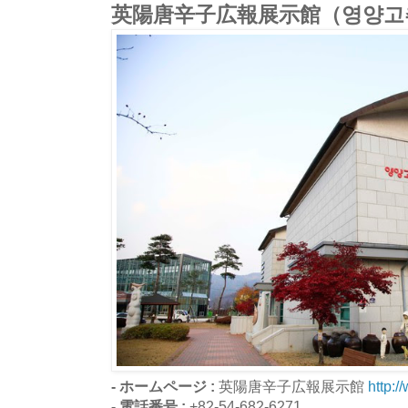
英陽唐辛子広報展示館（영양고
- ホームページ :
英陽唐辛子広報展示館
http:
- 電話番号 :
+82-54-682-6271