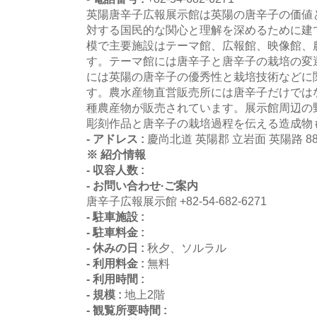
英陽唐辛子広報展示館は英陽の唐辛子の価値
対する国民的な関心と理解を深めるために建
模で主要施設はテーマ館、広報館、映像館、
す。テーマ館には唐辛子と唐辛子の栽培の変
には英陽の唐辛子の優秀性と栽培技術などに
す。農水産物直営販売所には唐辛子だけでは
種農産物が販売されています。展示館周辺の
彫刻作品と唐辛子の栽培過程を伝える造成物
- アドレス :
慶尚北道 英陽郡 立岩面 英陽路 88
※ 紹介情報
- 収容人数 :
- お問い合わせ·ご案内
唐辛子広報展示館 +82-54-682-6271
- 駐車施設 :
- 駐車料金 :
- 休みの日 :
秋夕、ソルラル
- 利用料金 :
無料
- 利用時間 :
- 規模 :
地上2階
- 観覧所要時間 :