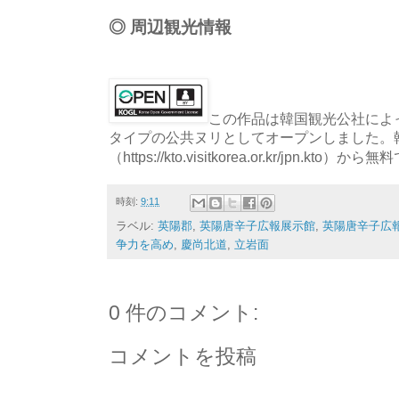
◎ 周辺観光情報
この作品は韓国観光公社によっ
タイプの公共ヌリとしてオープンしました。
（https://kto.visitkorea.or.kr/jpn.
時刻:
9:11
ラベル:
英陽郡
,
英陽唐辛子広報展示館
,
英陽唐辛子広
争力を高め
,
慶尚北道
,
立岩面
0 件のコメント:
コメントを投稿