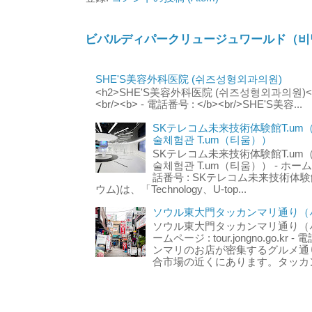
ビバルディパークリュージュワールド（비
SHE'S美容外科医院 (쉬즈성형외과의원)
<h2>SHE'S美容外科医院 (쉬즈성형외과의원)</h2
<br/><b> - 電話番号 : </b><br/>SHE'S美容...
SKテレコム未来技術体験館T.um
술체험관 T.um（티움））
SKテレコム未来技術体験館T.um
술체험관 T.um（티움）） - ホームページ 
話番号 : SKテレコム未来技術体験
ウム)は、「Technology、U-top...
ソウル東大門タッカンマリ通り（서
ソウル東大門タッカンマリ通り（서울
ームページ : tour.jongno.go.kr - 
ンマリのお店が密集するグルメ通
合市場の近くにあります。タッカン