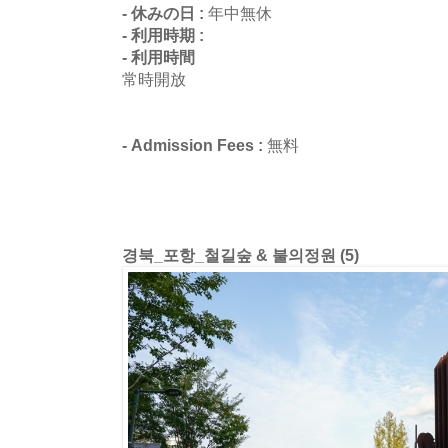
- 休みの日 :
年中無休
- 利用時期 :
- 利用時間
常時開放
- Admission Fees :
無料
경북_포항_철길숲 & 불의정원 (5)