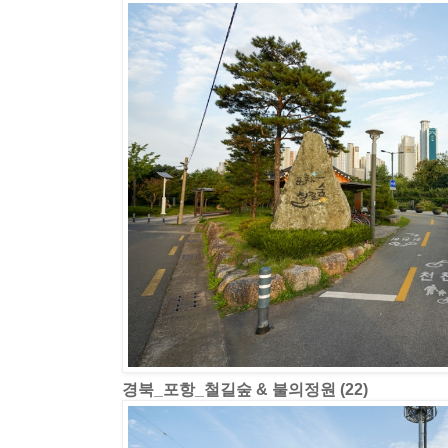
경북_포항_철길숲 & 불의정원 (22)