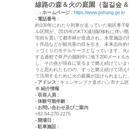
線路の森＆火の庭園（철길숲 &
- ホームページ :
https://www.pohang.go.kr
- 電話番号 :
約100年にわたり列車が走っていた南区孝子駅
ル区間が、2015年のKTX浦項駅移転に伴い
宅街を貫いて都市林が造成され、水景施設の
ト作品などが観光客の目を引き、未来志向的
ィづくりのモデルケースとなっています。火
する過程で井戸の掘削中に地下200メートル
し、その炎が現在に至るまで燃え続けていま
うと思われたものの、ずっと燃え続けて消え
て活用するために火の庭園が設けられました
- アドレス :
キョンサンブク道ポハン市ナム区
※ 紹介情報
- 収容人員 :
- 体験可能年齢 :
- お問い合わせ及びご案内
+82-54-270-2275
- 開場日 :
- 駐車施設 :