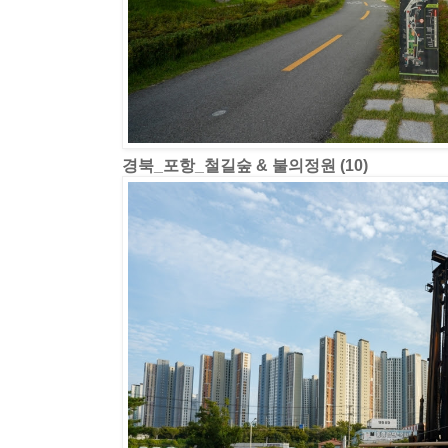
경북_포항_철길숲 & 불의정원 (10)