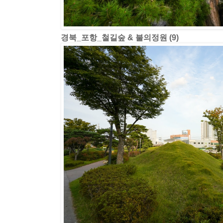
경북_포항_철길숲 & 불의정원 (9)