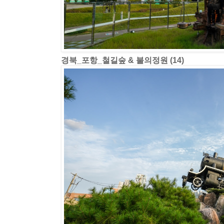
경북_포항_철길숲 & 불의정원 (14)