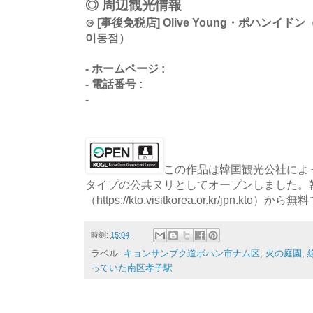
◎ 周辺観光情報
⊙ [事後免税店] Olive Young・ポハン
이동점）
- ホームページ :
- 電話番号 :
-
この作品は韓国観光公社によっ
タイプの公共ヌリとしてオープンしました。
（https://kto.visitkorea.or.kr/jpn.
時刻:
15:04
ラベル:
キョンサンブク道ポハン市ナム区
,
火の庭園
,
っていた南区孝子駅