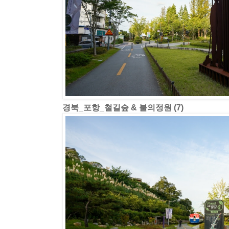
경북_포항_철길숲 & 불의정원 (7)