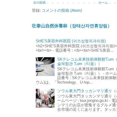
次の投稿
ホーム
登録:
コメントの投稿 (Atom)
壮泰山自然休養林（장태산자연휴양림）
SHE'S美容外科医院 (쉬즈성형외과의원)
<h2>SHE'S美容外科医院 (쉬즈성형외과의원)</h2
<br/><b> - 電話番号 : </b><br/>SHE'S美容...
SKテレコム未来技術体験館T.um
술체험관 T.um（티움））
SKテレコム未来技術体験館T.um
술체험관 T.um（티움）） - ホームページ 
話番号 : SKテレコム未来技術体験
ウム)は、「Technology、U-top...
ソウル東大門タッカンマリ通り（서
ソウル東大門タッカンマリ通り（서울
ームページ : tour.jongno.go.kr - 
ンマリのお店が密集するグルメ通
合市場の近くにあります。タッカン