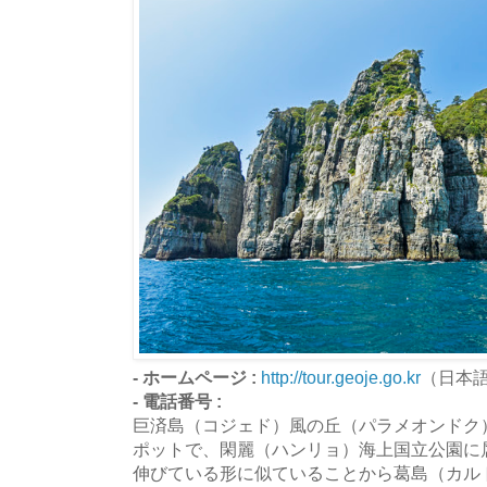
- ホームページ :
http://tour.geoje.go.kr
（日本
- 電話番号 :
巨済島（コジェド）風の丘（パラメオンドク
ポットで、閑麗（ハンリョ）海上国立公園に
伸びている形に似ていることから葛島（カル