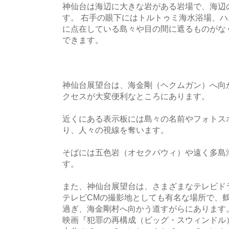
神仙台は海辺に大きな岩がある岩場で、海辺
す。 右手の眼下にはトルトゥミ海水浴場、
に点在している島々や目の間に遮るものがな
できます。
神仙台展望台は、海金剛（ヘクムガン）へ向
クセスが大変便利なところにあります。
近くにある表示板には島々の名前やフォトス
り、人々の視線を奪います。
そばには五色岩（オセクパウィ）や遠く多島
す。
また、神仙台展望台は、さまざまなテレビド
テレビCMの撮影地としても有名な場所で、
過ぎ、海金剛村へ向かう道すがらにあります
映画『犯罪の再構成（ビッグ・スウィンドル