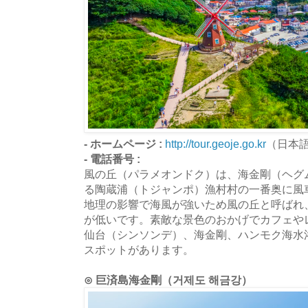
- ホームページ :
http://tour.geoje.go.kr
（日本
- 電話番号 :
風の丘（パラメオンドク）は、海金剛（ヘグ
る陶蔵浦（トジャンポ）漁村村の一番奥に風
地理の影響で海風が強いため風の丘と呼ばれ
が低いです。素敵な景色のおかげでカフェや
仙台（シンソンデ）、海金剛、ハンモク海水
スポットがあります。
⊙ 巨済島海金剛（거제도 해금강）