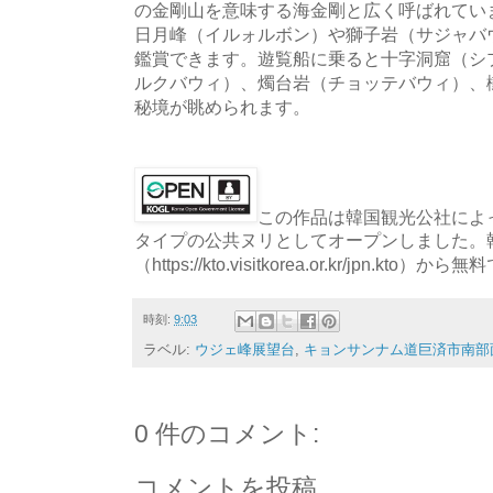
の金剛山を意味する海金剛と広く呼ばれてい
日月峰（イルォルボン）や獅子岩（サジャバ
鑑賞できます。遊覧船に乗ると十字洞窟（シ
ルクバウィ）、燭台岩（チョッテバウィ）、樹
秘境が眺められます。
この作品は韓国観光公社によっ
タイプの公共ヌリとしてオープンしました。
（https://kto.visitkorea.or.kr/jpn.
時刻:
9:03
ラベル:
ウジェ峰展望台
,
キョンサンナム道巨済市南部面
0 件のコメント:
コメントを投稿