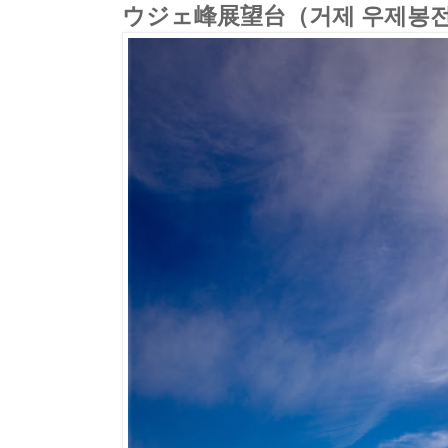
ウジェ峰展望台（거제 우제봉