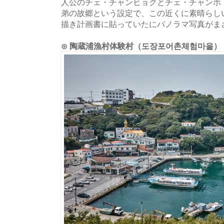
人公のチェ・チャンヒョクとチェ・チャンホ（
弟の故郷という設定で、この近くに素晴らし
描き計画書に貼っていたにパノラマ写真がま
⊙ 陶蔵浦漁村体験村（도장포어촌체험마을）