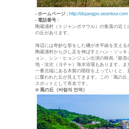
- ホームページ :
http://dojangpo.seantour.com
- 電話番号 :
陶蔵浦村（トジャンポマウル）の集落の近く
の丘があります。
海辺には奇妙な形をした磯が水平線を支える
陶蔵浦村から少し足を伸ばすとハン・ソッキ
ョン、シン・ヒョンジュン出演の映画『銀杏の
地・汝次（ヨチャ）海水浴場もあります。ま
一番北端にある木製の階段を上っていくと、
に覆われた丘が見えてきます。この「風の丘
スポットとして有名です。
⊙ 風の丘（바람의 언덕）