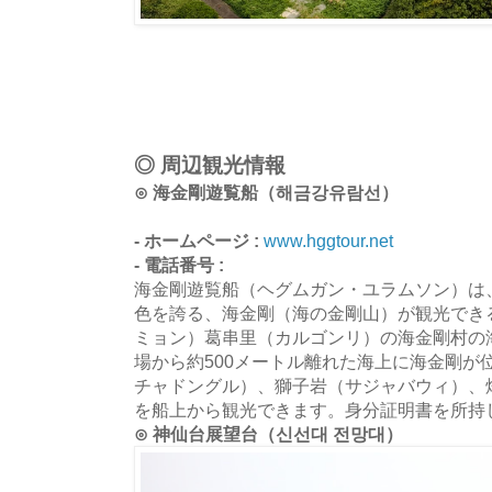
◎ 周辺観光情報
⊙ 海金剛遊覧船（해금강유람선）
- ホームページ :
www.hggtour.net
- 電話番号 :
海金剛遊覧船（ヘグムガン・ユラムソン）は
色を誇る、海金剛（海の金剛山）が観光でき
ミョン）葛串里（カルゴンリ）の海金剛村の
場から約500メートル離れた海上に海金剛が
チャドングル）、獅子岩（サジャバウィ）、
を船上から観光できます。身分証明書を所持
⊙ 神仙台展望台（신선대 전망대）