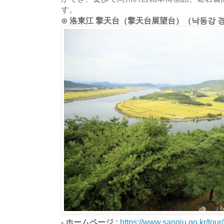
す。
⊙ 洛東江 擎天台（擎天台展望台）（낙동강 
- ホームページ :
https://www.sangju.go.kr/tour