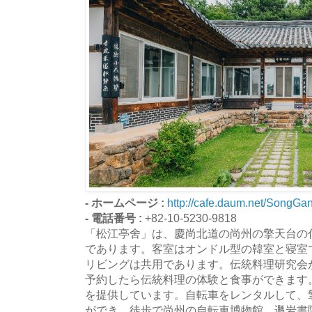
- ホームページ :
http://cafe.daum.net/SongGa
- 電話番号 :
+82-10-5230-9818
「松江亭舍」は、慶尚北道の尚州の擎天台の
であります。客室はオンドル型の韓室と寝室
リビングは共用であります。伝統料理研究会
予約したら伝統料理の体験と食事ができます
を提供しています。自転車をレンタルして、
ができ、徒歩で尚州の自転車博物館、遯岩書