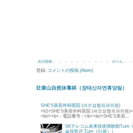
次の投稿
ホーム
登録:
コメントの投稿 (Atom)
壮泰山自然休養林（장태산자연휴양림）
SHE'S美容外科医院 (쉬즈성형외과의원)
<h2>SHE'S美容外科医院 (쉬즈성형외과의원)</h2
<br/><b> - 電話番号 : </b><br/>SHE'S美容...
SKテレコム未来技術体験館T.um
술체험관 T.um（티움））