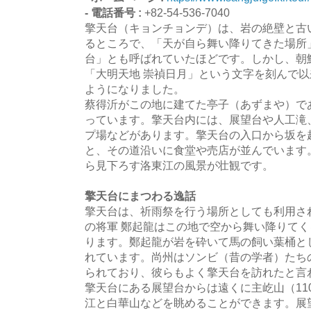
- 電話番号 :
+82-54-536-7040
擎天台（キョンチョンデ）は、岩の絶壁と古
るところで、「天が自ら舞い降りてきた場所
台」とも呼ばれていたほどです。しかし、朝
「大明天地 崇禎日月」という文字を刻んで
ようになりました。
蔡得沂がこの地に建てた亭子（あずまや）で
っています。擎天台内には、展望台や人工滝
プ場などがあります。擎天台の入口から坂を
と、その道沿いに食堂や売店が並んでいます
ら見下ろす洛東江の風景が壮観です。
擎天台にまつわる逸話
擎天台は、祈雨祭を行う場所としても利用さ
の将軍 鄭起龍はこの地で空から舞い降りて
ります。鄭起龍が岩を砕いて馬の飼い葉桶と
れています。尚州はソンビ（昔の学者）たち
られており、彼らもよく擎天台を訪れたと言
擎天台にある展望台からは遠くに主屹山（11
江と白華山などを眺めることができます。展