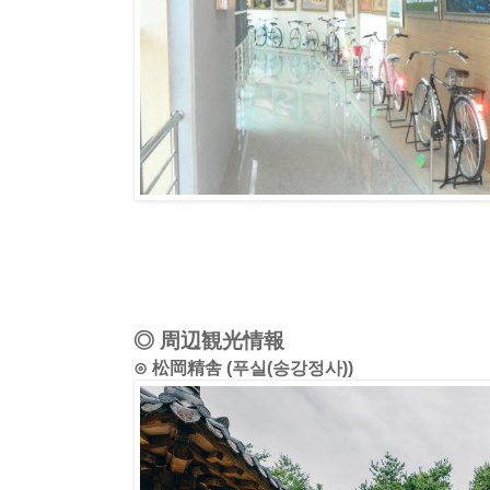
◎ 周辺観光情報
⊙ 松岡精舎 (푸실(송강정사))