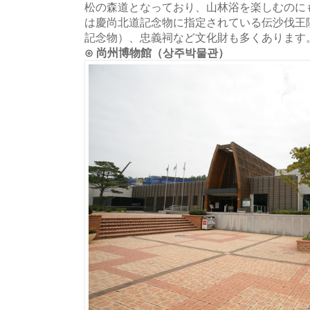
松の森道となっており、山林浴を楽しむのに
は慶尚北道記念物に指定されている伝沙伐王
記念物）、忠義祠など文化財も多くあります
⊙ 尚州博物館（상주박물관）