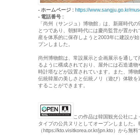
- ホームページ :
https://www.sangju.go.kr/mu
- 電話番号 :
「尚州（サンジュ）博物館」は、新羅時代の
とつであり、朝鮮時代には慶尚監営が置かれ
産を体系的に保存しようと2003年に建設が始ま
プンしました。
尚州博物館は、常設展示と企画展示を通して
るように構成されており、屋外には石造遺物
時計塔などが設置されています。また、博物
伝統韓屋の美しさと伝統ノリ（遊び）体験を
することができます。
この作品は韓国観光公社によっ
タイプの公共ヌリとしてオープンしました。
（https://kto.visitkorea.or.kr/jpn.