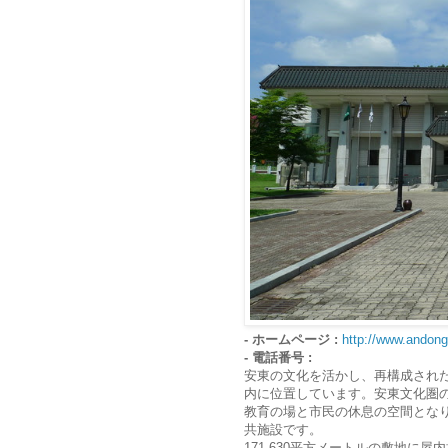
- ホームページ :
http://www.andong
- 電話番号 :
安東の文化を活かし、再構成され
内に位置しています。安東文化圏
教育の場と市民の休息の空間とな
共施設です。
171,630平方メートルの敷地に