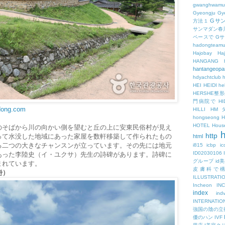
gwanghwamu
Gyeongju
Gy
Gサ
方法１
サンマダン春
ペースで
G
hadongteam
Hajobay
H
HANGANG
hantangeopa
hdyachtclub
h
HEI
HEIDI
hel
HERSHE
門病院で
HI
ndong.com
HILLI
HM
hongseong
HOTEL
Hous
のそばから川の向かい側を望むと丘の上に安東民俗村が見え
h
http
って水没した地域にあった家屋を数軒移築して作られたもの
html
る二つの大きなチャンスンが立っています。その先には地元
i815
icbp
i
ID02030106
あった李陸史（イ・ユクサ）先生の詩碑があります。詩碑に
グループ
id
まれています。
皮膚科で
관）
ILLUSTRATI
Incheon
IN
index
ind
INTERNATIO
強国の陰の立
優のハン
IVF