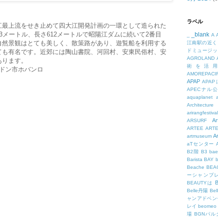
ラベル
江最上流をせき止めて四大江開発計画の一環として造られた
3メートル、長さ612メートルで昭陽江ダムに続いて2番目
_blank
_
A
自然景観はとても美しく、散策路があり、遊覧船を利用する
江南駅の近く
ドミュージッ
ても有名です。近郊には陶山書院、河回村、安東民俗村、安
AGROLAND
あります。
術を活
ドン市ホバンロ
AMOREPACIF
APAP
APA
APECナル
aquaplanet
Architecture
arirangfestival
Ar
ARSURF
ARTEE
ART
A
artmuseum
aTセンター
B2階
B3
bae
Barista
BAY
Beache
BE
ーシャンプ
B
BEAUTYは
Belle丹陽
Be
ャンアドベン
レイ
beomeo
場
BGNパ