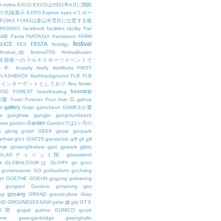
m
ewha
EXCO
EXCOは2001年4月に開館
の先端展示
EXPO
Exprive
eyes
eスポー
F1963
F1963は釜山水営区に位置する複
FA00001
facebook
facilities
facility
Fair
AME
Fanta
FANTASIA
Fantasium
FARM
festival
LICE
FESTA
FES
festdgy
festival_djt
festival700
festivalbusan
ALは韓国唯一のマルチスポーツイベントで
は毎年
festivity
firefly
fireWorks
FIRST
FLASHBACK
flashbackground
FLB
FLB
メインターゲットとしており
flea
flower
foresttrip
OOD
FOREST
foresthealing
G
和園
Foret
Forever
Four
fowi
gahoe
gallery
m
Galpi
gamcheon
GAMESが運
a
ganghwa
gangjin
gangmunbeach
Garden
ram
garden
Gardenでは1ヶ月の
k
gbmg
gcwcf
GEEK
geoje
geopark
erhart
ghct
GIAF25
giantsclub
giff
gil
gill
imje
ginsengfestival
gjart
gjepark
gjfmc
GLADチェジュ1階
glassisland
k
GLOBALTOURは
GLORY
gn
gncn
gnmetaverse
GO
gobluefarm
gochang
er
GOETHE
GOEUN
gogung
gokseong
gongseri
Goobne
goryeong
gov
goyang
ng
GRAND
grandculture
Gray
gt
ND
GROUNDSEESAW
gstar
gtp
GTタ
2階
gugak
guinsa
GUMICO
gurye
one
gwanganbridge
gwanghallu