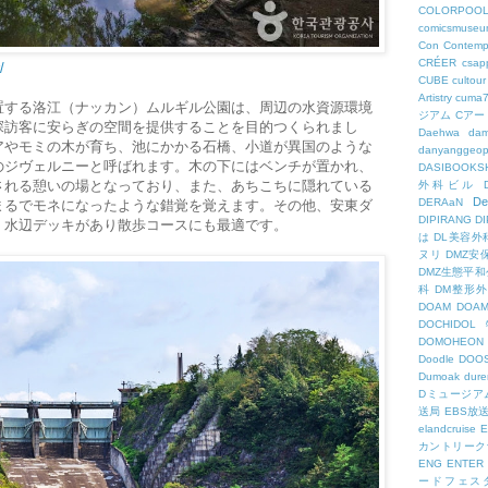
COLORPOO
comicsmuseu
Con
Contemp
CRÉER
csapp
/
CUBE
cultour
Artistry
cuma
置する洛江（ナッカン）ムルギル公園は、周辺の水資源環境
ジアム
Cアー
探訪客に安らぎの空間を提供することを目的つくられまし
Daehwa
dam
アやモミの木が育ち、池にかかる石橋、小道が異国のような
danyanggeop
のジヴェルニーと呼ばれます。木の下にはベンチが置かれ、
DASIBOOKS
される憩いの場となっており、また、あちこちに隠れている
外科ビル
De
DERAaN
まるでモネになったような錯覚を覚えます。その他、安東ダ
DIPIRANG
D
く水辺デッキがあり散歩コースにも最適です。
は
DL美容外
ヌリ
DMZ安
DMZ生態平和
科
DM整形
DOAM
DO
DOCHID
DOMOHEON
Doodle
DOO
Dumoak
dure
Dミュージア
送局
EBS放
elandcruise
E
カントリーク
ENG
ENTER
ードフェス