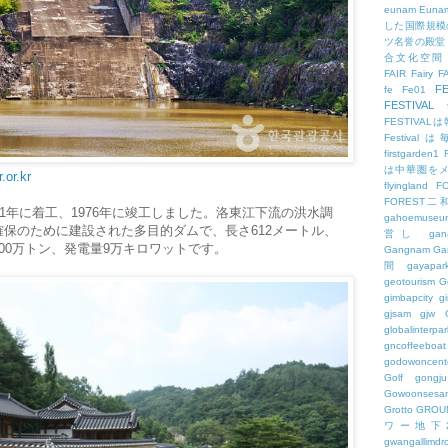
eunam
Euna
した国際規模
ツ名誉の殿堂
合文化空間
FAIR
Fairy
F
FE
fe
Fe01
FESTIVAL
FESTIV
Festival
firstgarden1
は中華圏を
.or.kr
flyingland
F
FOREST二
1年に着工、1976年に竣工しました。洛東江下流の洪水調
gahoemuseu
保のために建設された多目的ダムで、長さ612メートル、
営し
gan
,800万トン、発電量9万キロワットです。
Gangnam
Ga
間
gayapar
geotourism
G
gimbapcity
g
gjsam
gjw
globalinterpar
gncoffeeboat
godowoncent
Golf
gongju
Gowoonsesa
Grotto
GROU
ワー地下
gwangallimdr