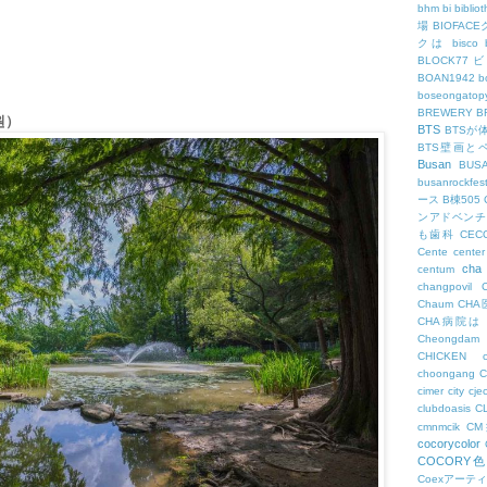
bhm
bi
biblio
場
BIOFAC
クは
bisco
BLOCK77
BOAN1942
b
boseongatopy
BREWERY
B
원）
BTS
BTSが
BTS壁画と
Busan
BUS
busanrockfest
ース
B棟505
ンアドベンチ
も歯科
CEC
Cente
center
cha
centum
changpovil
Chaum
CH
CHA病院は
Cheongdam
CHICKEN
choongang
cimer
city
cje
clubdoasis
C
cmnmcik
C
cocorycolor
COCORY
Coexアーテ