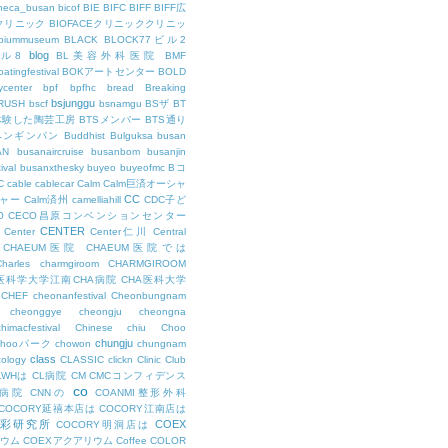
theca_busan
bicof
BIE
BIFC
BIFF
BIFF広
Eクリニック
BIOFACEクリニッククリニッ
biummuseum
BLACK
BLOCK77ビル2
blog
ビル8
BL美容外科医院
BMF
oatingfestival
BOKアートセンター
BOLD
center
bpf
bpfhc
bread
Breaking
bsjunggu
RUSH
bscf
bsnamgu
BSザ
BT
体験した陶芸工房
BTSメンバー
BTS通り
ペンギンパン
Buddhist
Bulguksa
busan
AN
busanaircruise
busanbom
busanjin
ival
busanxthesky
buyeo
buyeofmc
Bコ
C
cable
cablecar
Calm
Calm巨済オーシャ
CC
ャー
Calm済州
camelliahill
CDC子ど
O
CECO昌原コンベンションセンター
CENTER
Center
Center仁川
Central
CHAEUM医院
CHAEUM医院では
Charles
charmgiroom
CHARMGIROOM
A医科学大学江南CHA病院
CHA医科大学
CHEF
cheonanfestival
Cheonbungnam
cheonggye
cheongju
cheongna
chimacfestival
Chinese
chiu
Choo
chungju
Chooパーク
chowon
chungnam
class
cology
CLASSIC
clickn
Clinic
Club
LWHは
CL病院
CM
CMCコンフィデンス
co
M病院
CNNの
COANMI整形外科
COCORY延禧本店は
COCORY江南店は
色彩研究所
COEX
COCORY明洞店は
ィウム
COEXアクアリウム
Coffee
COLOR