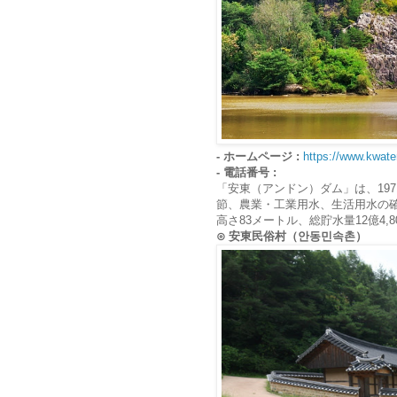
- ホームページ :
https://www.kwater
- 電話番号 :
「安東（アンドン）ダム」は、197
節、農業・工業用水、生活用水の確
高さ83メートル、総貯水量12億4
⊙ 安東民俗村（안동민속촌）