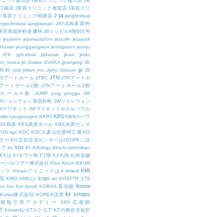
リニック釜山店
I美容クリニック建大店
I美
江南店
I美容クリニック蚕室店
I美容クリ
ja
J
I美容クリニック明洞店
jangfestival
ngsufestival
jangtaesan
JAYJUN美容外
UN美容形成外科皮膚科
JBミソビル6階601号
U
jejubeer
jejumarathon
jejuolle
jejupark
ldusan
jeonggangwon
jeongseon
jeonju
JFK
jgfestival
jijidaeak
jinan
jindo
eon_korea
jiri
Jivaka
JIVAKA
jjnanjang
JK
jp
容外科
jmd
jmfsm
jnu
John
Johyun
JS
JTN
JSアートホール
JTBC
JTNアートホ
Nアートホール2館
JTNアートホール3館
トホール4館
JUMP
jung
junggu
JW
JWジョンウォン美容外科
JWジョンウォン
Wマリオット
JWマリオットホテルソウル
KBS
ille
kangkangee
KART
KBSのバラ
BS昌原
KBS昌原ホール
KBS水原センタ
TON
kgc
KGC
KGC人参公社原州工場
KG
ター
KG文化交流センターは2018年に設
khs
人で
kh
KI
Killology
kimchi
kimchikan
TEXは
KIタワー地下1階
KJ
KJB
KJB金融
ローバルツアー株式会社
Kkot
Kkum
KKUM
KMI
ニック
KleamクリニックはK
kmedi
knps
医院
KMO
KMOは
ko
KOATTR_278
Korea
on
kor
Kor
korail
KORAIL長項線
kr
krhttps
Korea株式会社
KOREA沈清
韓国取引所アカデミー
KRX広報館
T
Ktown4u
KTスクエア
KTの複合文化空