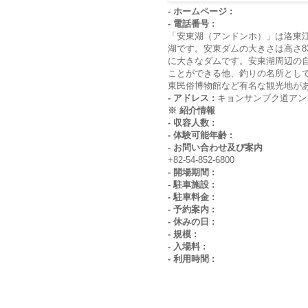
- ホームページ :
- 電話番号 :
「安東湖（アンドンホ）」は洛東
湖です。安東ダムの大きさは高さ8
に大きなダムです。安東湖周辺の
ことができる他、釣りの名所とし
東民俗博物館など有名な観光地が
- アドレス :
キョンサンブク道アン
※ 紹介情報
- 収容人数 :
- 体験可能年齢 :
- お問い合わせ及び案内
+82-54-852-6800
- 開場期間 :
- 駐車施設 :
- 駐車料金 :
- 予約案内 :
- 休みの日 :
- 規模 :
- 入場料 :
- 利用時間 :