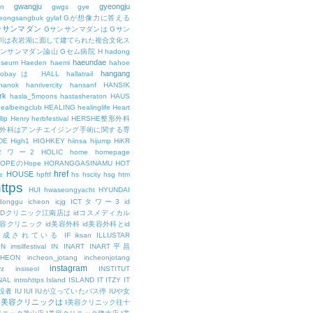
gwangju
gyeongju
n
gwgs
gye
eongsangbuk
gylaf
Gが想像力に答える
ンサンマダン
Gサンサンマダンは
Gサン
川は衣岩湖に面して建てられた複合文化ス
サンサンマダン論山
Gセム病院
H
hadong
haeundae
useum
Haeden
haemi
hahoe
hangang
ajobayは
HALL
hallatrail
hanok
hanrivercity
hansanf
HANSIK
rk
hasla_5moons
hastasheraton
HAUS
ealbeingclub
HEALING
healinglife
Heart
lip
Henry
herbfestival
HERSHE整形外科
整形外科はアンチエイジング手術に関する専
DE
High1
HIGHKEY
hiinsa
hijump
HiKR
タワー2
HOLIC
home
homepage
HOPEのHope
HORANGGASINAMU
HOT
href
HOUSE
e
hpftf
hs
hscity
hsg
htm
ttps
HUI
hwaseongyacht
HYUNDAI
cdonggu
icheon
icjg
ICTタワー3
id
IDクリニック江南店は
idコスメディカル
美容クリニック
id美容外科
id美容外科とid
構成されている
IF
iksan
ILLUSTAR
ON
imsilfestival
IN
INART
INART平昌
CHEON
incheon_jotang
incheonjotang
instagram
vz
insiseol
INSTITUT
NAL
introhttps
Island
ISLAND
IT
ITZY
IT
役者
IU
IUI
IUが立っていたバス停
IUや女
I美容クリニックは
I美容クリニック往十