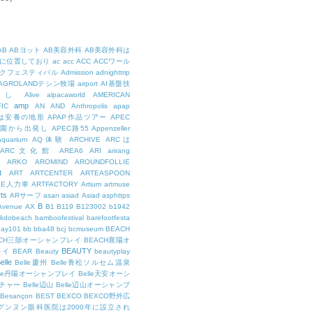
AB
ABヨット
AB美容外科
AB美容外科は
に位置しており
ac
acc
ACC
ACCワール
クフェスティバル
Admission
adnighttrip
AGROLANDテシン牧場
airport
AI基盤技
用し
Alive
alpacaworld
AMERICAN
amp
IC
AN
AND
Anthropolis
apap
Pは安養の地形
APAP作品ツアー
APEC
公園から出発し
APEC路55
Appenzeller
aquarium
AQ体験
ARCHIVE
ARCは
ARC文化館
AREA6
ARI
arirang
ARKO
AROMIND
AROUNDFOLLIE
t
ART
ARTCENTER
ARTEASPOON
EE人力車
ARTFACTORY
Artium
artmuse
rts
ARサーフ
asan
asiad
Asiad
asphttps
B
Avenue
AX
B1
B119
B123002
b1942
kdobeach
bamboofestival
barefootfesta
bay101
bb
bba48
bcj
bcmuseum
BEACH
ACH三陟オーシャンプレイ
BEACH襄陽オ
BEAUTY
レイ
BEAR
Beauty
beautyplay
elle
Belle慶州
Belle青松ソルセム温泉
lle丹陽オーシャンプレイ
Belle天安オーシ
チャー
Belle辺山
Belle辺山オーシャンプ
Besançon
BEST
BEXCO
BEXCO野外広
ルグンヌン眼科医院は2000年に設立され