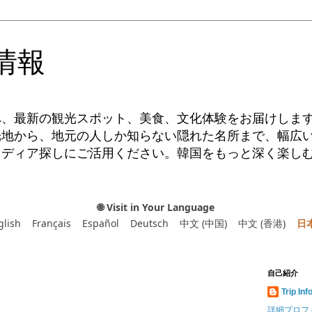
情報
へ、最新の観光スポット、美食、文化体験をお届けしま
光地から、地元の人しか知らない隠れた名所まで、幅広
イディア探しにご活用ください。韓国をもっと深く楽し
🌐 Visit in Your Language
glish
Français
Español
Deutsch
中文 (中国)
中文 (香港)
日
自己紹介
Trip Inf
詳細プロフ