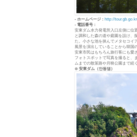
- ホームページ :
http://tour.gb.go.kr
- 電話番号 :
安東ダム水力発電所入口左側に位
と調和した森の道や庭園を設け、
た。小さな池を挟んでメタセコイ
風景を演出していることから韓国
安東市民はもちろん旅行客にも愛
フォトスポットで写真を撮ると、
ムまでの散策路や月映公園まで続
⊙ 安東ダム（안동댐）