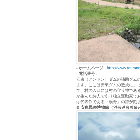
- ホームページ :
http://www.toura
- 電話番号 :
安東（アンドン）ダムの補助ダム
ます。ここは安東ダムの造成によ
で、村の入口には村の守り神であ
が生んだ詩人であり独立運動家で
は代表作である「曠野」の詩が刻
⊙ 安東民俗博物館（안동민속박물