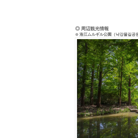
◎ 周辺観光情報
⊙ 洛江ムルギル公園（낙강물길공