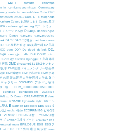
com
L
comhttp
comhttps
m_kr
comicsmuseumhttps
Commissary
orary
contents
contentsView
Corfe
CRC
lefestival
cttu0101a04
CTやMorpheus
culture
Cultureを意味します
Culture及び
7832
cwdsarangchae
cwg
Cアートミュー
D
daegu
トミュージアムは
daeheungsa
yang
Dance
danyang
danyangcruise
ark
DARK
DARK北村店
dashboardwww
HOP
DA整形外科は
DA美容外科
DA美容
DEL
DCC
ddm
DDP
De
deed
default
sign
deungjan
dh
DIALOGUE
dino
IPIRANGは
districts
djjunggu
DL美容外科
DMZ
科医院
dmzcamp131
DMZセンセン
保見学
DMZ国際ドキュメンタリー映画祭
公園
DMZ博物館
DMZ平和の道
DM整形外
外科の医師は延世大学校医科大学出身で
AMギャラリー
DOCHIDOLアルパカ牧場
OL牧場
DOM_000000309005001000
dongnae
donguibogam
DONKEY
SAN
dp
Dr
Dream
DREAMPEOPLE
dsec
raum
DYNAMIC
Dynamite
dytc
Dホール
E
ム聖水
Earthen
Ebookers
EBS
EBS放
送局は
ecolandjeju
ECORIUM
EGIビル6階
LEVEN3階
ELYSIAN江村
ELYSIAN江村
ラブ
Elysian江村リゾート
ENERGY
eng
entertainment
EPILOGUE
ESG
ESGフ
タ
et
ETRI
ETRI情報通信展示館
eum