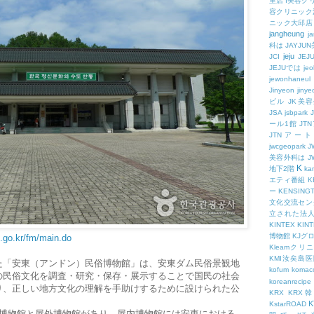
里店
I美容ク
容クリニック
ニック大邱店
jangheung
ja
科は
JAYJ
jeju
JCI
JEJ
JEJUでは
jeo
jewonhaneul
Jinyeon
jiny
ビル
JK美
JSA
jsbpark
ール1館
JT
JTNアー
jwcgeopark
美容外科は
J
K
地下2階
kam
エティ番組
K
ー
KENSING
文化交流セン
立された法
KINTEX
KIN
博物館
KJグ
.go.kr/fm/main.do
Kleamクリ
KMI汝矣島
た「安東（アンドン）民俗博物館」は、安東ダム民俗景観地
kofum
komac
の民俗文化を調査・研究・保存・展示することで国民の社会
koreanrecipe
り、正しい地方文化の理解を手助けするために設けられた公
KRX
KRX
K
KstarROAD
屋内博物館と屋外博物館があり、屋内博物館には安東における