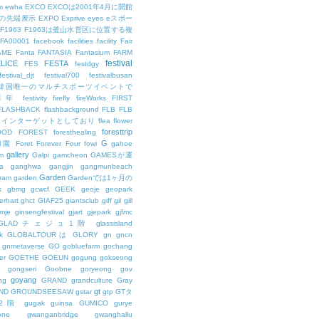
m
ewha
EXCO
EXCOは2001年4月に開館
の先端展示
EXPO
Exprive
eyes
eスポー
F1963
F1963は釜山水営区に位置する複
FA00001
facebook
facilities
facility
Fair
AME
Fanta
FANTASIA
Fantasium
FARM
festival
LICE
FESTA
FES
festdgy
festival_djt
festival700
festivalbusan
ALは韓国唯一のマルチスポーツイベントで
は毎年
festivity
firefly
fireWorks
FIRST
FLASHBACK
flashbackground
FLB
FLB
メインターゲットとしており
flea
flower
foresttrip
OOD
FOREST
foresthealing
G
和園
Foret
Forever
Four
fowi
gahoe
gallery
m
Galpi
gamcheon
GAMESが運
a
ganghwa
gangjin
gangmunbeach
Garden
ram
garden
Gardenでは1ヶ月の
k
gbmg
gcwcf
GEEK
geoje
geopark
erhart
ghct
GIAF25
giantsclub
giff
gil
gill
imje
ginsengfestival
gjart
gjepark
gjfmc
GLADチェジュ1階
glassisland
k
GLOBALTOURは
GLORY
gn
gncn
gnmetaverse
GO
gobluefarm
gochang
er
GOETHE
GOEUN
gogung
gokseong
gongseri
Goobne
goryeong
gov
goyang
ng
GRAND
grandculture
Gray
gt
ND
GROUNDSEESAW
gstar
gtp
GTタ
2階
gugak
guinsa
GUMICO
gurye
one
gwanganbridge
gwanghallu