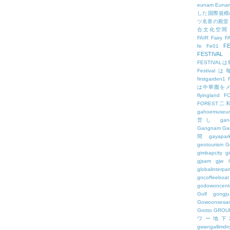
eunam
Euna
した国際規模
ツ名誉の殿堂
合文化空間
FAIR
Fairy
F
FE
fe
Fe01
FESTIVAL
FESTIV
Festival
firstgarden1
は中華圏を
flyingland
F
FOREST二
gahoemuseu
営し
gan
Gangnam
Ga
間
gayapar
geotourism
G
gimbapcity
g
gjsam
gjw
globalinterpar
gncoffeeboat
godowoncent
Golf
gongju
Gowoonsesa
Grotto
GROU
ワー地下
gwangallimdr