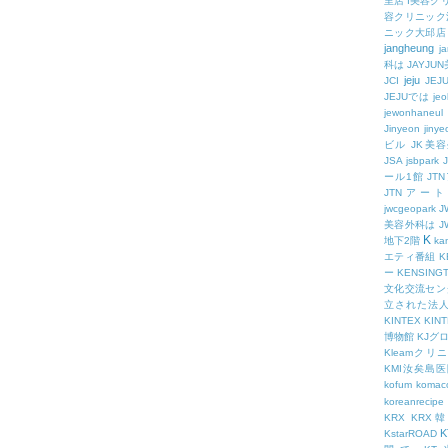
里店
I美容ク
容クリニック
ニック大邱店
jangheung
ja
科は
JAYJ
jeju
JCI
JEJ
JEJUでは
jeo
jewonhaneul
Jinyeon
jiny
ビル
JK美
JSA
jsbpark
ール1館
JT
JTNアー
jwcgeopark
美容外科は
J
K
地下2階
kam
エティ番組
K
ー
KENSING
文化交流セン
立された法
KINTEX
KIN
博物館
KJグ
Kleamクリ
KMI汝矣島
kofum
komac
koreanrecipe
KRX
KRX
K
KstarROAD