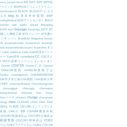
theca_busan
bicof
BIE
BIFC
BIFF
BIFF広
Eクリニック
BIOFACEクリニッククリニッ
biummuseum
BLACK
BLOCK77ビル2
blog
ビル8
BL美容外科医院
BMF
oatingfestival
BOKアートセンター
BOLD
center
bpf
bpfhc
bread
Breaking
bsjunggu
RUSH
bscf
bsnamgu
BSザ
BT
体験した陶芸工房
BTSメンバー
BTS通り
ペンギンパン
Buddhist
Bulguksa
busan
AN
busanaircruise
busanbom
busanjin
ival
busanxthesky
buyeo
buyeofmc
Bコ
C
cable
cablecar
Calm
Calm巨済オーシャ
CC
ャー
Calm済州
camelliahill
CDC子ど
O
CECO昌原コンベンションセンター
CENTER
Center
Center仁川
Central
CHAEUM医院
CHAEUM医院では
Charles
charmgiroom
CHARMGIROOM
A医科学大学江南CHA病院
CHA医科大学
CHEF
cheonanfestival
Cheonbungnam
cheonggye
cheongju
cheongna
chimacfestival
Chinese
chiu
Choo
chungju
Chooパーク
chowon
chungnam
class
cology
CLASSIC
clickn
Clinic
Club
LWHは
CL病院
CM
CMCコンフィデンス
co
M病院
CNNの
COANMI整形外科
COCORY延禧本店は
COCORY江南店は
色彩研究所
COEX
COCORY明洞店は
ィウム
COEXアクアリウム
Coffee
COLOR