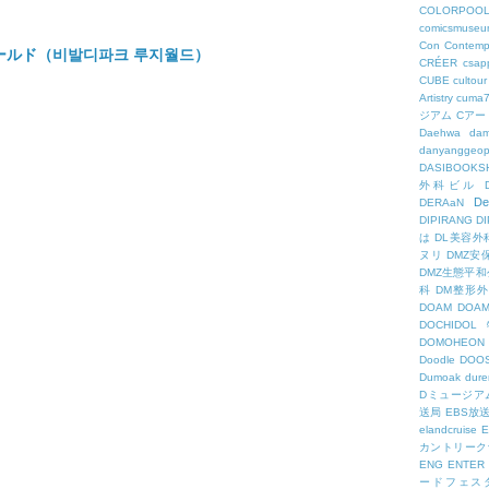
COLORPOO
comicsmuseu
Con
Contemp
ールド（비발디파크 루지월드）
CRÉER
csapp
CUBE
cultour
Artistry
cuma
ジアム
Cアー
Daehwa
dam
danyanggeop
DASIBOOKS
外科ビル
De
DERAaN
DIPIRANG
D
は
DL美容外
ヌリ
DMZ安
DMZ生態平和
科
DM整形
DOAM
DO
DOCHID
DOMOHEON
Doodle
DOO
Dumoak
dure
Dミュージア
送局
EBS放
elandcruise
E
カントリーク
ENG
ENTER
ードフェス