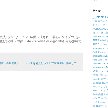
ラベル
_blank
_
A
江南駅の近く
ドミュージッ
AGROLAND
術を活
観光公社によって 20 年間作成され、最初のタイプの公共
AMOREPACIF
APAP
APA
tps://kto.visitkorea.or.kr/jpn.kto）から無料で
APECナル
aquaplanet
Architecture
arirangfestival
Ar
ARSURF
国唯一の最高級ジェットバスを備えたホテル式家族風呂
,
供給してい
ARTEE
ART
A
artmuseum
aTセンター
B2階
B3
bae
Barista
BAY
Beache
BE
ーシャンプ
B
BEAUTYは
Belle丹陽
Be
ャンアドベン
レイ
beomeo
場
BGNパ