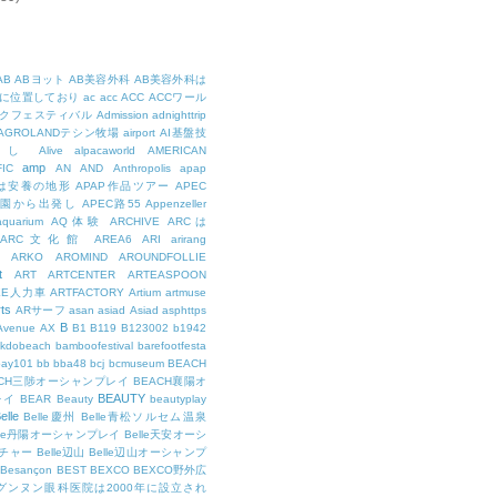
AB
ABヨット
AB美容外科
AB美容外科は
に位置しており
ac
acc
ACC
ACCワール
クフェスティバル
Admission
adnighttrip
AGROLANDテシン牧場
airport
AI基盤技
用し
Alive
alpacaworld
AMERICAN
amp
IC
AN
AND
Anthropolis
apap
Pは安養の地形
APAP作品ツアー
APEC
公園から出発し
APEC路55
Appenzeller
aquarium
AQ体験
ARCHIVE
ARCは
ARC文化館
AREA6
ARI
arirang
ARKO
AROMIND
AROUNDFOLLIE
t
ART
ARTCENTER
ARTEASPOON
EE人力車
ARTFACTORY
Artium
artmuse
rts
ARサーフ
asan
asiad
Asiad
asphttps
B
Avenue
AX
B1
B119
B123002
b1942
kdobeach
bamboofestival
barefootfesta
bay101
bb
bba48
bcj
bcmuseum
BEACH
ACH三陟オーシャンプレイ
BEACH襄陽オ
BEAUTY
レイ
BEAR
Beauty
beautyplay
elle
Belle慶州
Belle青松ソルセム温泉
lle丹陽オーシャンプレイ
Belle天安オーシ
チャー
Belle辺山
Belle辺山オーシャンプ
Besançon
BEST
BEXCO
BEXCO野外広
ルグンヌン眼科医院は2000年に設立され