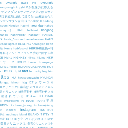
gwangju
gyeongju
n
gwgs
gye
eongsangbuk
gylaf
Gが想像力に答える
ンサンマダン
Gサンサンマダンは
Gサン
川は衣岩湖に面して建てられた複合文化ス
サンサンマダン論山
Gセム病院
H
hadong
haeundae
useum
Haeden
haemi
hahoe
hangang
ajobayは
HALL
hallatrail
hanok
hanrivercity
hansanf
HANSIK
rk
hasla_5moons
hastasheraton
HAUS
ealbeingclub
HEALING
healinglife
Heart
lip
Henry
herbfestival
HERSHE整形外科
整形外科はアンチエイジング手術に関する専
DE
High1
HIGHKEY
hiinsa
hijump
HiKR
タワー2
HOLIC
home
homepage
HOPEのHope
HORANGGASINAMU
HOT
href
HOUSE
e
hpftf
hs
hscity
hsg
htm
ttps
HUI
hwaseongyacht
HYUNDAI
cdonggu
icheon
icjg
ICTタワー3
id
IDクリニック江南店は
idコスメディカル
美容クリニック
id美容外科
id美容外科とid
構成されている
IF
iksan
ILLUSTAR
ON
imsilfestival
IN
INART
INART平昌
CHEON
incheon_jotang
incheonjotang
instagram
vz
insiseol
INSTITUT
NAL
introhttps
Island
ISLAND
IT
ITZY
IT
役者
IU
IUI
IUが立っていたバス停
IUや女
I美容クリニックは
I美容クリニック往十