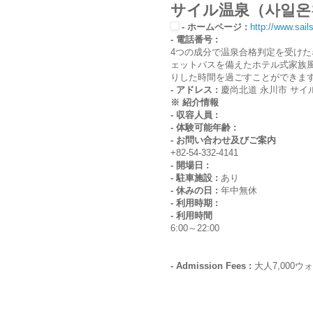
サイル温泉（사일온
- ホームページ :
http://www.sai
- 電話番号 :
4つの成分で温泉合格判定を受けた
ェットバスを備えたホテル式家族風
りした時間を過ごすことができま
- アドレス :
慶尚北道 永川市 サイル路
※ 紹介情報
- 収容人員 :
- 体験可能年齢 :
- お問い合わせ及びご案内
+82-54-332-4141
- 開場日 :
- 駐車施設 :
あり
- 休みの日 :
年中無休
- 利用時期 :
- 利用時間
6:00～22:00
- Admission Fees :
大人7,000ウ