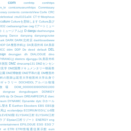
com
L
comhttp
comhttps
m_kr
comicsmuseumhttps
Commissary
orary
contents
contentsView
Corfe
CRC
lefestival
cttu0101a04
CTやMorpheus
culture
Cultureを意味します
Culture及び
7832
cwdsarangchae
cwg
Cアートミュー
D
daegu
トミュージアムは
daeheungsa
yang
Dance
danyang
danyangcruise
ark
DARK
DARK北村店
dashboardwww
HOP
DA整形外科は
DA美容外科
DA美容
DEL
DCC
ddm
DDP
De
deed
default
sign
deungjan
dh
DIALOGUE
dino
IPIRANGは
districts
djjunggu
DL美容外科
DMZ
科医院
dmzcamp131
DMZセンセン
保見学
DMZ国際ドキュメンタリー映画祭
公園
DMZ博物館
DMZ平和の道
DM整形外
外科の医師は延世大学校医科大学出身で
AMギャラリー
DOCHIDOLアルパカ牧場
OL牧場
DOM_000000309005001000
dongnae
donguibogam
DONKEY
SAN
dp
Dr
Dream
DREAMPEOPLE
dsec
raum
DYNAMIC
Dynamite
dytc
Dホール
E
ム聖水
Earthen
Ebookers
EBS
EBS放
送局は
ecolandjeju
ECORIUM
EGIビル6階
LEVEN3階
ELYSIAN江村
ELYSIAN江村
ラブ
Elysian江村リゾート
ENERGY
eng
entertainment
EPILOGUE
ESG
ESGフ
タ
et
ETRI
ETRI情報通信展示館
eum