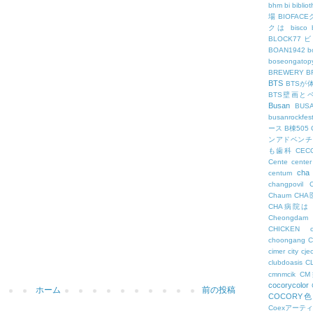
bhm
bi
biblio
場
BIOFAC
クは
bisco
BLOCK77
BOAN1942
b
boseongatopy
BREWERY
B
BTS
BTSが
BTS壁画と
Busan
BUS
busanrockfest
ース
B棟505
ンアドベンチ
も歯科
CEC
Cente
center
cha
centum
changpovil
Chaum
CH
CHA病院は
Cheongdam
CHICKEN
choongang
cimer
city
cje
clubdoasis
C
cmnmcik
C
cocorycolor
ホーム
前の投稿
COCORY
Coexアーテ