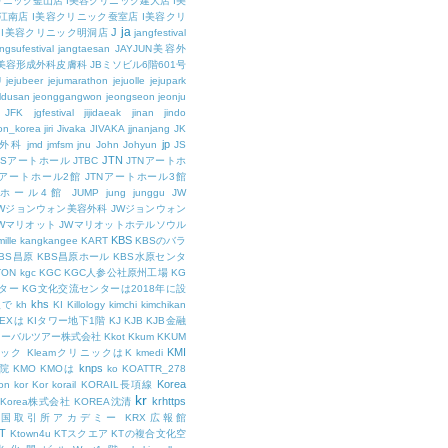
リニック釜山店
I美容クリニック建大店
I美
江南店
I美容クリニック蚕室店
I美容クリ
ja
J
I美容クリニック明洞店
jangfestival
ngsufestival
jangtaesan
JAYJUN美容外
UN美容形成外科皮膚科
JBミソビル6階601号
U
jejubeer
jejumarathon
jejuolle
jejupark
ldusan
jeonggangwon
jeongseon
jeonju
JFK
jgfestival
jijidaeak
jinan
jindo
eon_korea
jiri
Jivaka
JIVAKA
jjnanjang
JK
jp
容外科
jmd
jmfsm
jnu
John
Johyun
JS
JTN
JSアートホール
JTBC
JTNアートホ
Nアートホール2館
JTNアートホール3館
トホール4館
JUMP
jung
junggu
JW
JWジョンウォン美容外科
JWジョンウォン
Wマリオット
JWマリオットホテルソウル
KBS
ille
kangkangee
KART
KBSのバラ
BS昌原
KBS昌原ホール
KBS水原センタ
TON
kgc
KGC
KGC人参公社原州工場
KG
ター
KG文化交流センターは2018年に設
khs
人で
kh
KI
Killology
kimchi
kimchikan
TEXは
KIタワー地下1階
KJ
KJB
KJB金融
ローバルツアー株式会社
Kkot
Kkum
KKUM
KMI
ニック
KleamクリニックはK
kmedi
knps
医院
KMO
KMOは
ko
KOATTR_278
Korea
on
kor
Kor
korail
KORAIL長項線
kr
krhttps
Korea株式会社
KOREA沈清
韓国取引所アカデミー
KRX広報館
T
Ktown4u
KTスクエア
KTの複合文化空