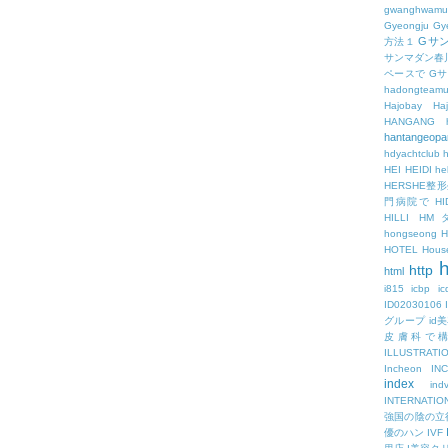
gwanghwamu
Gyeongju
Gy
Gサ
方法１
サンマダン春
ペースで
G
hadongteam
Hajobay
H
HANGANG
hantangeopa
hdyachtclub
h
HEI
HEIDI
hel
HERSHE
門病院で
HI
HILLI
HM
hongseong
HOTEL
Hous
h
http
html
i815
icbp
i
ID02030106
グループ
id
皮膚科で
ILLUSTRATI
Incheon
IN
index
ind
INTERNATIO
強国の陰の立
優のハン
IVF