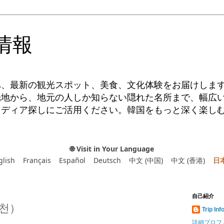
情報
へ、最新の観光スポット、美食、文化体験をお届けしま
光地から、地元の人しか知らない隠れた名所まで、幅広
イディア探しにご活用ください。韓国をもっと深く楽し
🌐 Visit in Your Language
glish
Français
Español
Deutsch
中文 (中国)
中文 (香港)
日
自己紹介
천）
Trip Inf
詳細プロフ