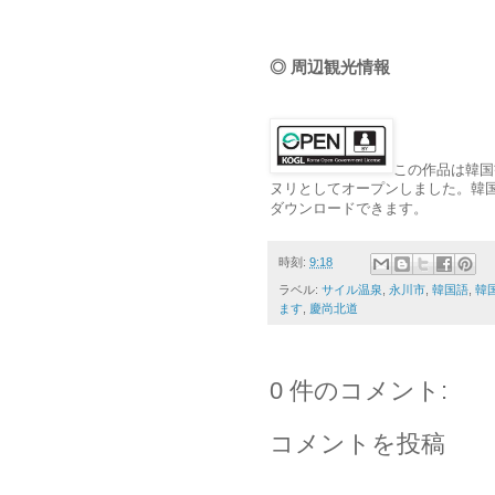
◎ 周辺観光情報
この作品は韓国
ヌリとしてオープンしました。韓国観光公社（ht
ダウンロードできます。
時刻:
9:18
ラベル:
サイル温泉
,
永川市
,
韓国語
,
韓
ます
,
慶尚北道
0 件のコメント:
コメントを投稿