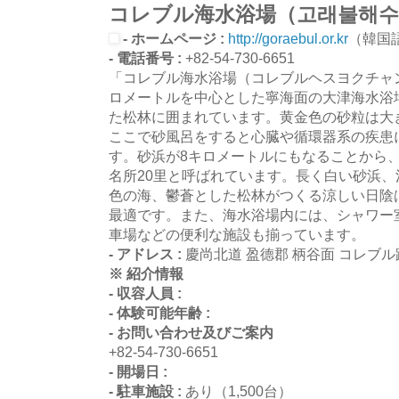
コレブル海水浴場（고래불해수
- ホームページ :
http://goraebul.or.kr
（韓国
- 電話番号 :
+82-54-730-6651
「コレブル海水浴場（コレブルヘスヨクチャ
ロメートルを中心とした寧海面の大津海水浴
た松林に囲まれています。黄金色の砂粒は大
ここで砂風呂をすると心臓や循環器系の疾患
す。砂浜が8キロメートルにもなることから
名所20里と呼ばれています。長く白い砂浜
色の海、鬱蒼とした松林がつくる涼しい日陰
最適です。また、海水浴場内には、シャワー
車場などの便利な施設も揃っています。
- アドレス :
慶尚北道 盈德郡 柄谷面 コレブル路
※ 紹介情報
- 収容人員 :
- 体験可能年齢 :
- お問い合わせ及びご案内
+82-54-730-6651
- 開場日 :
- 駐車施設 :
あり（1,500台）